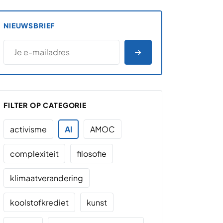
NIEUWSBRIEF
*
E-MAILADRES
*
"
" geeft vereiste velden aan
AANMELDEN
FILTER OP CATEGORIE
activisme
AI
AMOC
complexiteit
filosofie
klimaatverandering
koolstofkrediet
kunst