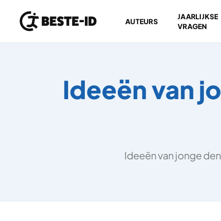
JAARLIJKSE
AUTEURS
VRAGEN
Ga naar inhoud
Ideeën van j
Ideeën van jonge denk