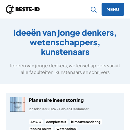
MENU
Ga naar inhoud
Ideeën van jonge denkers,
wetenschappers,
kunstenaars
Ideeën van jonge denkers, wetenschappers vanuit
alle faculteiten, kunstenaars en schrijvers
Planetaire ineenstorting
27 februari 2026
-
Fabian Dablander
AMOC
complexiteit
klimaatverandering
tipping points
wetenschap