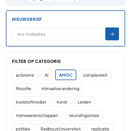
NIEUWSBRIEF
*
E-MAILADRES
*
"
" geeft vereiste velden aan
AANME
FILTER OP CATEGORIE
activisme
AI
AMOC
complexiteit
filosofie
klimaatverandering
koolstofkrediet
kunst
Leiden
menswetenschappen
neurolinguïstiek
politiek
Radboud Universiteit
replicatie