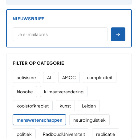
NIEUWSBRIEF
*
E-MAILADRES
*
"
" geeft vereiste velden aan
AANME
FILTER OP CATEGORIE
activisme
AI
AMOC
complexiteit
filosofie
klimaatverandering
koolstofkrediet
kunst
Leiden
menswetenschappen
neurolinguïstiek
politiek
Radboud Universiteit
replicatie