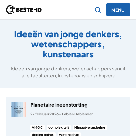
MENU
Ga naar inhoud
Ideeën van jonge denkers,
wetenschappers,
kunstenaars
Ideeën van jonge denkers, wetenschappers vanuit
alle faculteiten, kunstenaars en schrijvers
Planetaire ineenstorting
27 februari 2026
-
Fabian Dablander
AMOC
complexiteit
klimaatverandering
tipping points
wetenschap