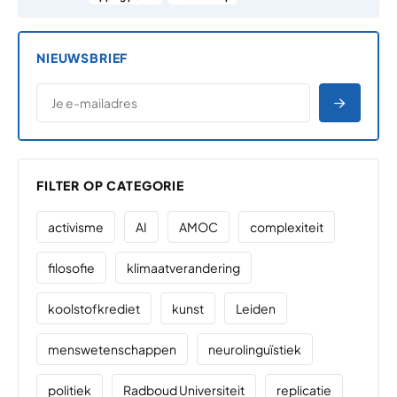
NIEUWSBRIEF
*
E-MAILADRES
*
"
" geeft vereiste velden aan
AANME
FILTER OP CATEGORIE
activisme
AI
AMOC
complexiteit
filosofie
klimaatverandering
koolstofkrediet
kunst
Leiden
menswetenschappen
neurolinguïstiek
politiek
Radboud Universiteit
replicatie