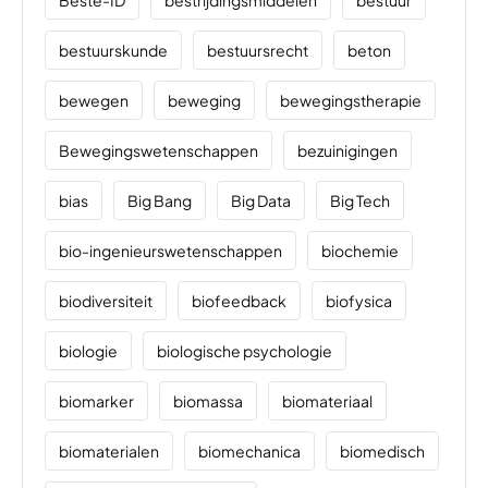
Beste-ID
bestrijdingsmiddelen
bestuur
bestuurskunde
bestuursrecht
beton
bewegen
beweging
bewegingstherapie
Bewegingswetenschappen
bezuinigingen
bias
Big Bang
Big Data
Big Tech
bio-ingenieurswetenschappen
biochemie
biodiversiteit
biofeedback
biofysica
biologie
biologische psychologie
biomarker
biomassa
biomateriaal
biomaterialen
biomechanica
biomedisch