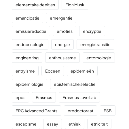
elementaire deeltjes
Elon Musk
emancipatie
emergentie
emissiereductie
emoties
encryptie
endocrinologie
energie
energietransitie
engineering
enthousiasme
entomologie
entryisme
Eoceen
epidemieën
epidemiologie
epistemische selectie
epos
Erasmus
Erasmus Love Lab
ERC Advanced Grants
eredoctoraat
ESB
escapisme
essay
ethiek
etniciteit