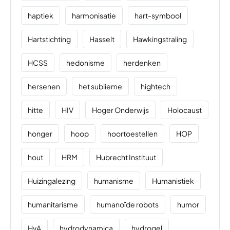
haptiek
harmonisatie
hart-symbool
Hartstichting
Hasselt
Hawkingstraling
HCSS
hedonisme
herdenken
hersenen
het sublieme
hightech
hitte
HIV
Hoger Onderwijs
Holocaust
honger
hoop
hoortoestellen
HOP
hout
HRM
Hubrecht Instituut
Huizingalezing
humanisme
Humanistiek
humanitarisme
humanoïde robots
humor
HvA
hydrodynamica
hydrogel