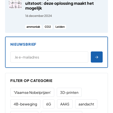
uitstoot: deze oplossing maakt het
mogelijk
16 december 2024
ammoniak
CO2
Leiden
NIEUWSBRIEF
*
E-MAILADRES
*
"
" geeft vereiste velden aan
AANME
FILTER OP CATEGORIE
'Vlaamse Nobelprijzen'
3D-printen
4B-beweging
6G
AAAS
aandacht