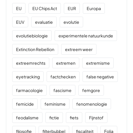
EU
EU Chips Act
EUR
Europa
EUV
evaluatie
evolutie
evolutiebiologie
experimentele natuurkunde
Extinction Rebellion
extreem weer
extreemrechts
extremen
extremisme
eyetracking
factchecken
false negative
farmacologie
fascisme
femgore
femicide
feminisme
fenomenologie
feodalisme
fictie
fiets
Fijnstof
filosofie
filterbubbel
fiscaliteit
Folia