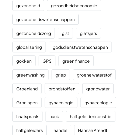
gezondheid
gezondheidseconomie
gezondheidswetenschappen
gezondheidszorg
gist
gletsjers
globalisering
godsdienstwetenschappen
gokken
GPS
green finance
greenwashing
griep
groene waterstof
Groenland
grondstoffen
grondwater
Groningen
gynacologie
gynaecologie
haatspraak
hack
halfgeleiderindustrie
halfgeleiders
handel
Hannah Arendt