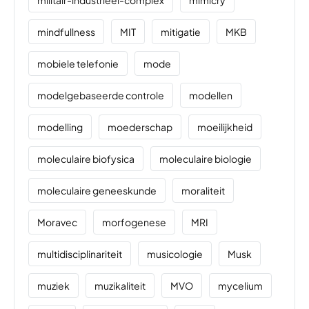
militair-industrieel-complex
mimicry
mindfullness
MIT
mitigatie
MKB
mobiele telefonie
mode
modelgebaseerde controle
modellen
modelling
moederschap
moeilijkheid
moleculaire biofysica
moleculaire biologie
moleculaire geneeskunde
moraliteit
Moravec
morfogenese
MRI
multidisciplinariteit
musicologie
Musk
muziek
muzikaliteit
MVO
mycelium