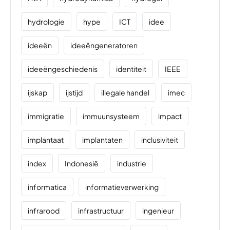
hydrologie
hype
ICT
idee
ideeën
ideeëngeneratoren
ideeëngeschiedenis
identiteit
IEEE
ijskap
ijstijd
illegale handel
imec
immigratie
immuunsysteem
impact
implantaat
implantaten
inclusiviteit
index
Indonesië
industrie
informatica
informatieverwerking
infrarood
infrastructuur
ingenieur