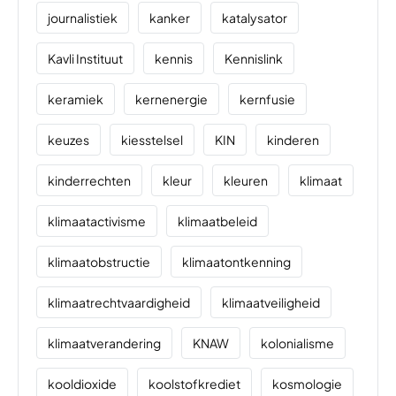
journalistiek
kanker
katalysator
Kavli Instituut
kennis
Kennislink
keramiek
kernenergie
kernfusie
keuzes
kiesstelsel
KIN
kinderen
kinderrechten
kleur
kleuren
klimaat
klimaatactivisme
klimaatbeleid
klimaatobstructie
klimaatontkenning
klimaatrechtvaardigheid
klimaatveiligheid
klimaatverandering
KNAW
kolonialisme
kooldioxide
koolstofkrediet
kosmologie