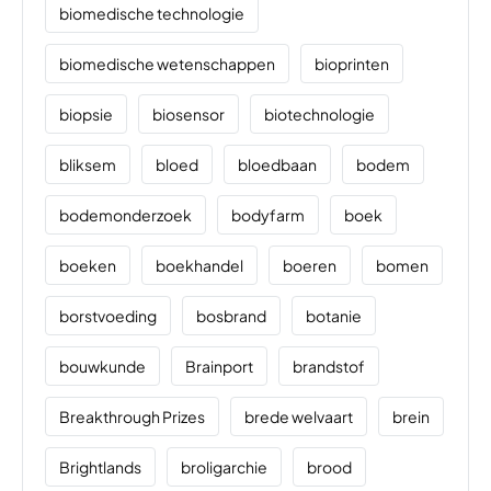
biomedische technologie
biomedische wetenschappen
bioprinten
biopsie
biosensor
biotechnologie
bliksem
bloed
bloedbaan
bodem
bodemonderzoek
bodyfarm
boek
boeken
boekhandel
boeren
bomen
borstvoeding
bosbrand
botanie
bouwkunde
Brainport
brandstof
Breakthrough Prizes
brede welvaart
brein
Brightlands
broligarchie
brood