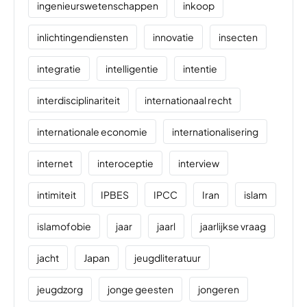
ingenieurswetenschappen
inkoop
inlichtingendiensten
innovatie
insecten
integratie
intelligentie
intentie
interdisciplinariteit
internationaal recht
internationale economie
internationalisering
internet
interoceptie
interview
intimiteit
IPBES
IPCC
Iran
islam
islamofobie
jaar
jaarl
jaarlijkse vraag
jacht
Japan
jeugdliteratuur
jeugdzorg
jonge geesten
jongeren