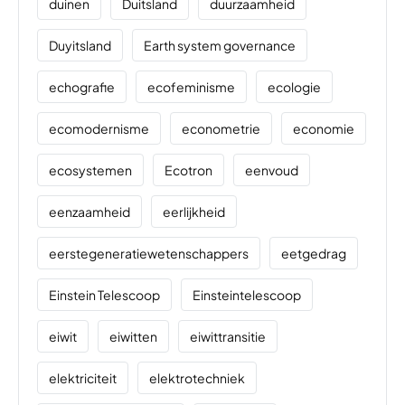
duinen
Duitsland
duurzaamheid
Duyitsland
Earth system governance
echografie
ecofeminisme
ecologie
ecomodernisme
econometrie
economie
ecosystemen
Ecotron
eenvoud
eenzaamheid
eerlijkheid
eerstegeneratiewetenschappers
eetgedrag
Einstein Telescoop
Einsteintelescoop
eiwit
eiwitten
eiwittransitie
elektriciteit
elektrotechniek