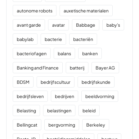
autonome robots
auxetische materialen
avant garde
avatar
Babbage
baby's
babylab
bacterie
bacteriën
bacteriofagen
balans
banken
Banking and Finance
batterij
Bayer AG
BDSM
bedrijfscultuur
bedrijfskunde
bedrijfsleven
bedrijven
beeldvorming
Belasting
belastingen
beleid
Bellingcat
bergvorming
Berkeley