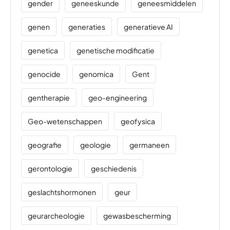
gender
geneeskunde
geneesmiddelen
genen
generaties
generatieve AI
genetica
genetische modificatie
genocide
genomica
Gent
gentherapie
geo-engineering
Geo-wetenschappen
geofysica
geografie
geologie
germaneen
gerontologie
geschiedenis
geslachtshormonen
geur
geurarcheologie
gewasbescherming