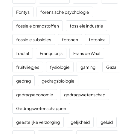
Fontys
forensische psychologie
fossiele brandstoffen
fossiele industrie
fossiele subsidies
fotonen
fotonica
fractal
Franquiprijs
Frans de Waal
fruitvliegjes
fysiologie
gaming
Gaza
gedrag
gedragsbiologie
gedragseconomie
gedragswetenschap
Gedragswetenschappen
geestelijke verzorging
gelijkheid
geluid