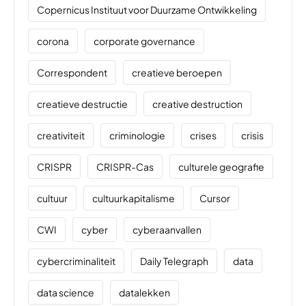
Copernicus Instituut voor Duurzame Ontwikkeling
corona
corporate governance
Correspondent
creatieve beroepen
creatieve destructie
creative destruction
creativiteit
criminologie
crises
crisis
CRISPR
CRISPR-Cas
culturele geografie
cultuur
cultuurkapitalisme
Cursor
CWI
cyber
cyberaanvallen
cybercriminaliteit
Daily Telegraph
data
data science
datalekken