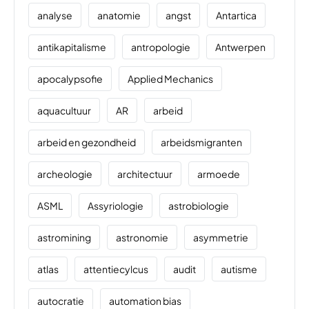
analyse
anatomie
angst
Antartica
antikapitalisme
antropologie
Antwerpen
apocalypsofie
Applied Mechanics
aquacultuur
AR
arbeid
arbeid en gezondheid
arbeidsmigranten
archeologie
architectuur
armoede
ASML
Assyriologie
astrobiologie
astromining
astronomie
asymmetrie
atlas
attentiecylcus
audit
autisme
autocratie
automation bias