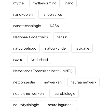
mythe
mythevorming
nano
nanokooien
nanoplastics
nanotechnologie
NASA
Nationaal Groeifonds
natuur
natuurbehoud
natuurkunde
navigatie
nazi's
Nederland
Nederlands Forensisch Instituut (NFL)
netcongestie
netwerken
neuraal netwerk
neurale netwerken
neurobiologie
neurofysiologie
neurolinguïstiek