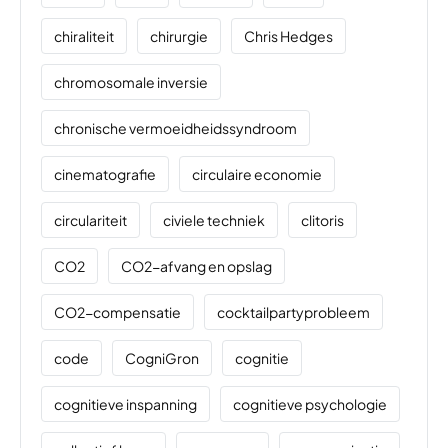
chiraliteit
chirurgie
Chris Hedges
chromosomale inversie
chronische vermoeidheidssyndroom
cinematografie
circulaire economie
circulariteit
civiele techniek
clitoris
CO2
CO2-afvang en opslag
CO2-compensatie
cocktailpartyprobleem
code
CogniGron
cognitie
cognitieve inspanning
cognitieve psychologie