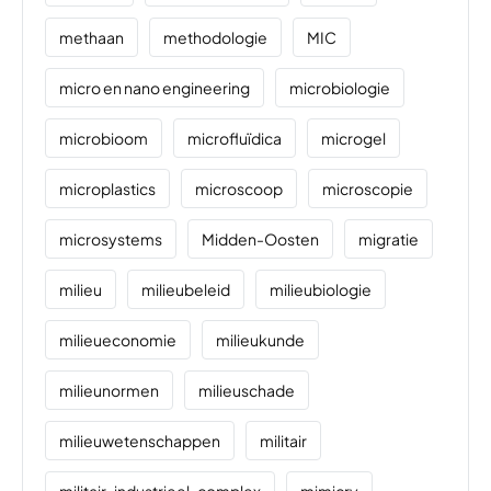
methaan
methodologie
MIC
micro en nano engineering
microbiologie
microbioom
microfluïdica
microgel
microplastics
microscoop
microscopie
microsystems
Midden-Oosten
migratie
milieu
milieubeleid
milieubiologie
milieueconomie
milieukunde
milieunormen
milieuschade
milieuwetenschappen
militair