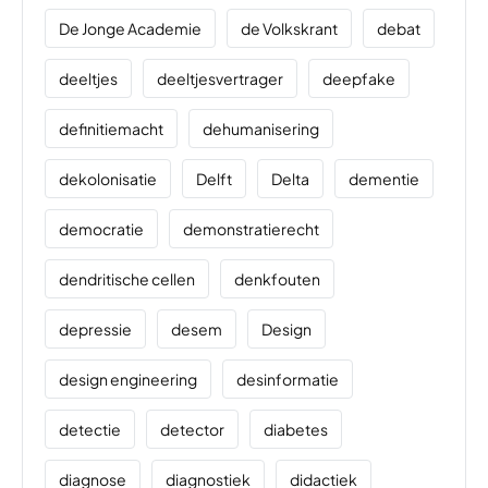
De Jonge Academie
de Volkskrant
debat
deeltjes
deeltjesvertrager
deepfake
definitiemacht
dehumanisering
dekolonisatie
Delft
Delta
dementie
democratie
demonstratierecht
dendritische cellen
denkfouten
depressie
desem
Design
design engineering
desinformatie
detectie
detector
diabetes
diagnose
diagnostiek
didactiek