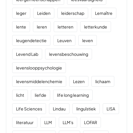
leger
Leiden
leiderschap
Lemaître
lente
leren
letteren
letterkunde
leugendetectie
Leuven
leven
Levend Lab
levensbeschouwing
levenslooppsychologie
levensmiddelenchemie
Lezen
lichaam
licht
liefde
life long learning
Life Sciences
Lindau
linguïstiek
LISA
literatuur
LLM
LLM's
LOFAR