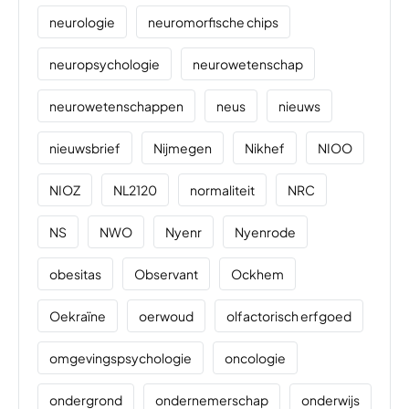
neurologie
neuromorfische chips
neuropsychologie
neurowetenschap
neurowetenschappen
neus
nieuws
nieuwsbrief
Nijmegen
Nikhef
NIOO
NIOZ
NL2120
normaliteit
NRC
NS
NWO
Nyenr
Nyenrode
obesitas
Observant
Ockhem
Oekraïne
oerwoud
olfactorisch erfgoed
omgevingspsychologie
oncologie
ondergrond
ondernemerschap
onderwijs