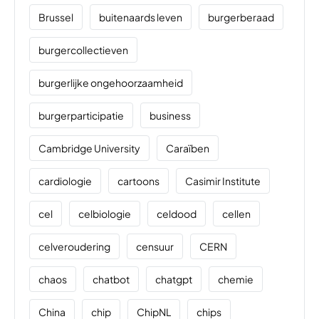
Brussel
buitenaards leven
burgerberaad
burgercollectieven
burgerlijke ongehoorzaamheid
burgerparticipatie
business
Cambridge University
Caraïben
cardiologie
cartoons
Casimir Institute
cel
celbiologie
celdood
cellen
celveroudering
censuur
CERN
chaos
chatbot
chatgpt
chemie
China
chip
ChipNL
chips