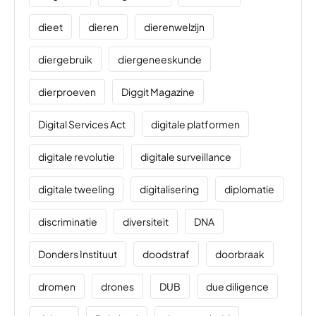
dieet
dieren
dierenwelzijn
diergebruik
diergeneeskunde
dierproeven
Diggit Magazine
Digital Services Act
digitale platformen
digitale revolutie
digitale surveillance
digitale tweeling
digitalisering
diplomatie
discriminatie
diversiteit
DNA
Donders Instituut
doodstraf
doorbraak
dromen
drones
DUB
due diligence