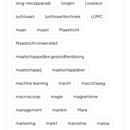
long-nierapparaat
longen
Lovelace
luchtvaart
luchtvaarttechniek
LUMC
maan
maast
Maastricht
Maastricht Universiteit
maatschappelijke gezondheidszorg
maatschappij
maatschappijleer
machine learning
macht
macrofaaag
macroscoop
magie
magnetisme
management
manikin
Mare
marketing
markt
marxisme
massa