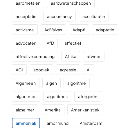
aardmetalen
aardwetenschappen
acceptatie
accountancy
acculturatie
activisme
Ad Valvas
Adapt!
adaptatie
advocaten
AfD
affectief
affective computing
Afrika
afweer
AGI
agogiek
agressie
AI
Algemeen
algen
algoritme
algoritmen
algoritmes
allergieën
alzheimer
Amerika
Amerikanistiek
ammoniak
amor mundi
Amsterdam