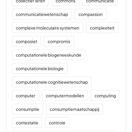
collectief leren
commons
communicatie
communicatiewetenschap
compassion
complexe moleculaire systemen
complexiteit
composiet
compromis
computationele biogeneeskunde
computationele biologie
computationele cognitiewetenschap
computer
computermodellen
computing
consumptie
consumptiemaatschappij
contestatie
controle