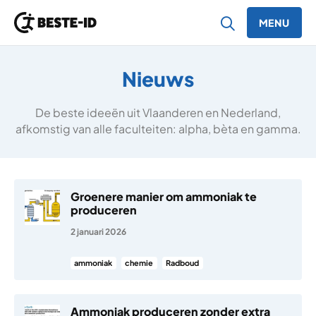
MENU
Ga naar inhoud
Nieuws
De beste ideeën uit Vlaanderen en Nederland,
afkomstig van alle faculteiten: alpha, bèta en gamma.
Groenere manier om ammoniak te
produceren
2 januari 2026
ammoniak
chemie
Radboud
Ammoniak produceren zonder extra