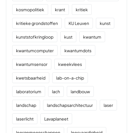
kosmopolitiek
krant
kritiek
kritieke grondstoffen
KU Leuven
kunst
kunststofkringloop
kust
kwantum
kwantumcomputer
kwantumdots
kwantumsensor
kweekvlees
kwetsbaarheid
lab-on-a-chip
laboratorium
lach
landbouw
landschap
landschapsarchitectuur
laser
laserlicht
Lavaplaneet
leergemeenschappen
leesvaardigheid