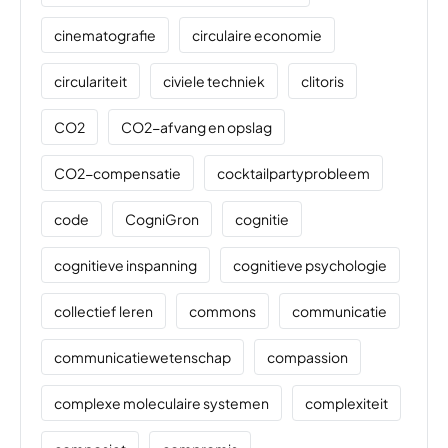
cinematografie
circulaire economie
circulariteit
civiele techniek
clitoris
CO2
CO2-afvang en opslag
CO2-compensatie
cocktailpartyprobleem
code
CogniGron
cognitie
cognitieve inspanning
cognitieve psychologie
collectief leren
commons
communicatie
communicatiewetenschap
compassion
complexe moleculaire systemen
complexiteit