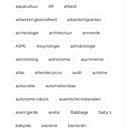
aquacultuur
AR
arbeid
arbeid en gezondheid
arbeidsmigranten
archeologie
architectuur
armoede
ASML
Assyriologie
astrobiologie
astromining
astronomie
asymmetrie
atlas
attentiecylcus
audit
autisme
autocratie
automation bias
autonome robots
auxetische materialen
avant garde
avatar
Babbage
baby's
babylab
bacterie
bacteriën