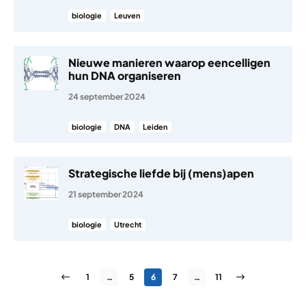
biologie
Leuven
Nieuwe manieren waarop eencelligen
hun DNA organiseren
24 september 2024
biologie
DNA
Leiden
Strategische liefde bij (mens)apen
21 september 2024
biologie
Utrecht
Berichten paginering
Vorige pagina
Pagina
Pagina
Pagina
Pagina
Pagina
Volgende pagin
1
…
5
6
7
…
11