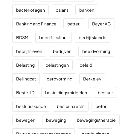
bacteriofagen
balans
banken
Banking and Finance
batterij
Bayer AG
BDSM
bedrijfscultuur
bedrijfskunde
bedrijfsleven
bedrijven
beeldvorming
Belasting
belastingen
beleid
Bellingcat
bergvorming
Berkeley
Beste-ID
bestrijdingsmiddelen
bestuur
bestuurskunde
bestuursrecht
beton
bewegen
beweging
bewegingstherapie
Bewegingswetenschappen
bezuinigingen