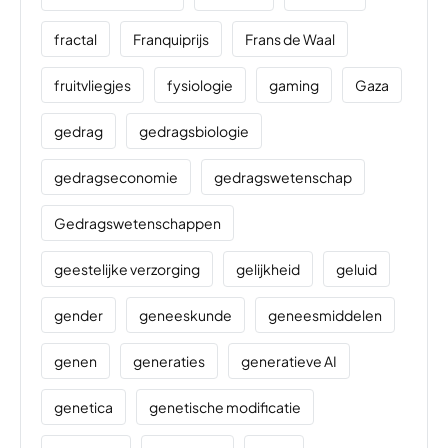
fractal
Franquiprijs
Frans de Waal
fruitvliegjes
fysiologie
gaming
Gaza
gedrag
gedragsbiologie
gedragseconomie
gedragswetenschap
Gedragswetenschappen
geestelijke verzorging
gelijkheid
geluid
gender
geneeskunde
geneesmiddelen
genen
generaties
generatieve AI
genetica
genetische modificatie