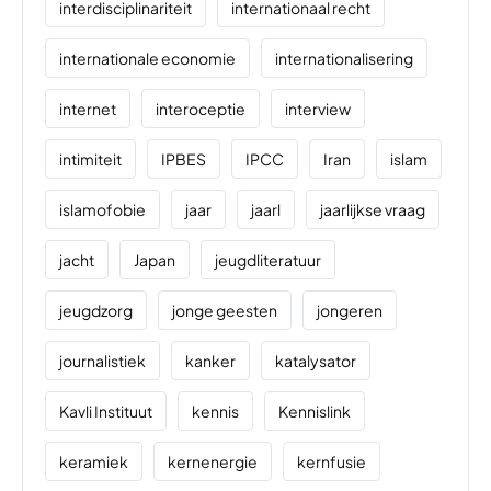
interdisciplinariteit
internationaal recht
internationale economie
internationalisering
internet
interoceptie
interview
intimiteit
IPBES
IPCC
Iran
islam
islamofobie
jaar
jaarl
jaarlijkse vraag
jacht
Japan
jeugdliteratuur
jeugdzorg
jonge geesten
jongeren
journalistiek
kanker
katalysator
Kavli Instituut
kennis
Kennislink
keramiek
kernenergie
kernfusie