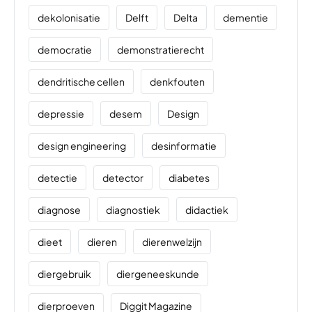
dekolonisatie
Delft
Delta
dementie
democratie
demonstratierecht
dendritische cellen
denkfouten
depressie
desem
Design
design engineering
desinformatie
detectie
detector
diabetes
diagnose
diagnostiek
didactiek
dieet
dieren
dierenwelzijn
diergebruik
diergeneeskunde
dierproeven
Diggit Magazine