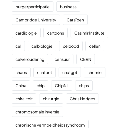
burgerparticipatie
business
Cambridge University
Caraïben
cardiologie
cartoons
Casimir Institute
cel
celbiologie
celdood
cellen
celveroudering
censuur
CERN
chaos
chatbot
chatgpt
chemie
China
chip
ChipNL
chips
chiraliteit
chirurgie
Chris Hedges
chromosomale inversie
chronische vermoeidheidssyndroom