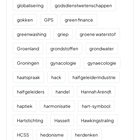
globalisering
godsdienstwetenschappen
gokken
GPS
green finance
greenwashing
griep
groene waterstof
Groenland
grondstoffen
grondwater
Groningen
gynacologie
gynaecologie
haatspraak
hack
halfgeleiderindustrie
halfgeleiders
handel
Hannah Arendt
haptiek
harmonisatie
hart-symbool
Hartstichting
Hasselt
Hawkingstraling
HCSS
hedonisme
herdenken