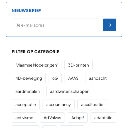
NIEUWSBRIEF
*
E-MAILADRES
*
"
" geeft vereiste velden aan
AANME
FILTER OP CATEGORIE
'Vlaamse Nobelprijzen'
3D-printen
4B-beweging
6G
AAAS
aandacht
aardmetalen
aardwetenschappen
acceptatie
accountancy
acculturatie
activisme
Ad Valvas
Adapt!
adaptatie