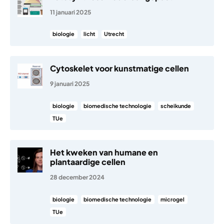
11 januari 2025
biologie
licht
Utrecht
​​Cytoskelet voor kunstmatige cellen
9 januari 2025
biologie
biomedische technologie
scheikunde
TUe
Het kweken van humane en
plantaardige cellen
28 december 2024
biologie
biomedische technologie
microgel
TUe