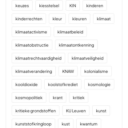
keuzes
kiesstelsel
KIN
kinderen
kinderrechten
kleur
kleuren
klimaat
klimaatactivisme
klimaatbeleid
klimaatobstructie
klimaatontkenning
klimaatrechtvaardigheid
klimaatveiligheid
klimaatverandering
KNAW
kolonialisme
kooldioxide
koolstofkrediet
kosmologie
kosmopolitiek
krant
kritiek
kritieke grondstoffen
KU Leuven
kunst
kunststofkringloop
kust
kwantum