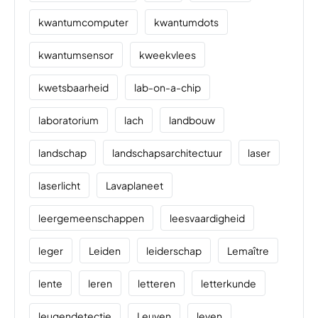
kwantumcomputer
kwantumdots
kwantumsensor
kweekvlees
kwetsbaarheid
lab-on-a-chip
laboratorium
lach
landbouw
landschap
landschapsarchitectuur
laser
laserlicht
Lavaplaneet
leergemeenschappen
leesvaardigheid
leger
Leiden
leiderschap
Lemaître
lente
leren
letteren
letterkunde
leugendetectie
Leuven
leven