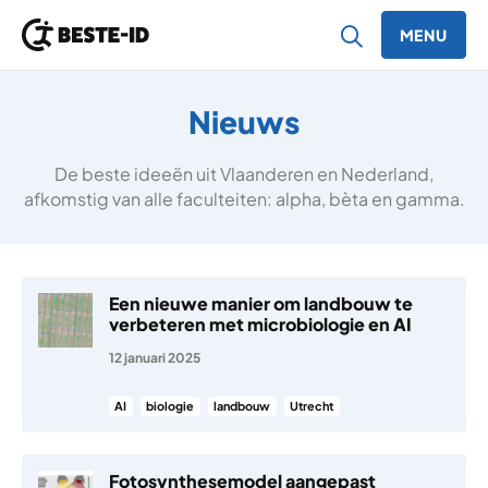
MENU
Ga naar inhoud
Nieuws
De beste ideeën uit Vlaanderen en Nederland,
afkomstig van alle faculteiten: alpha, bèta en gamma.
Een nieuwe manier om landbouw te
verbeteren met microbiologie en AI
12 januari 2025
AI
biologie
landbouw
Utrecht
Fotosynthesemodel aangepast