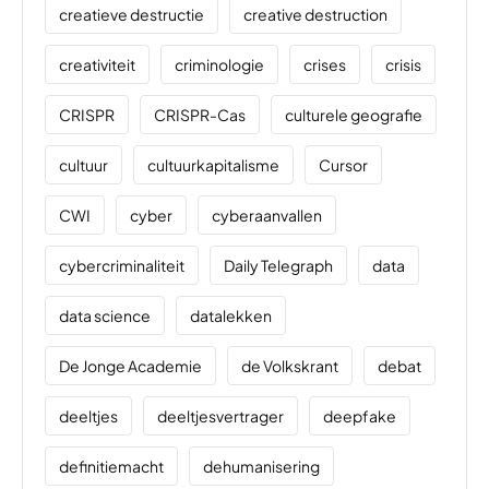
creatieve destructie
creative destruction
creativiteit
criminologie
crises
crisis
CRISPR
CRISPR-Cas
culturele geografie
cultuur
cultuurkapitalisme
Cursor
CWI
cyber
cyberaanvallen
cybercriminaliteit
Daily Telegraph
data
data science
datalekken
De Jonge Academie
de Volkskrant
debat
deeltjes
deeltjesvertrager
deepfake
definitiemacht
dehumanisering