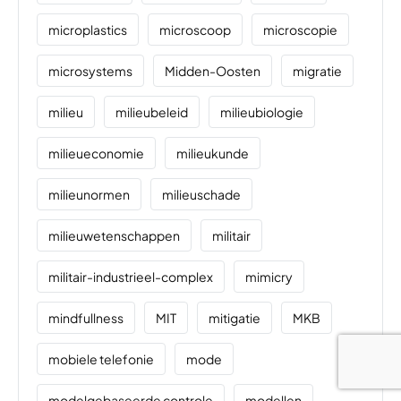
microplastics
microscoop
microscopie
microsystems
Midden-Oosten
migratie
milieu
milieubeleid
milieubiologie
milieueconomie
milieukunde
milieunormen
milieuschade
milieuwetenschappen
militair
militair-industrieel-complex
mimicry
mindfullness
MIT
mitigatie
MKB
mobiele telefonie
mode
modelgebaseerde controle
modellen