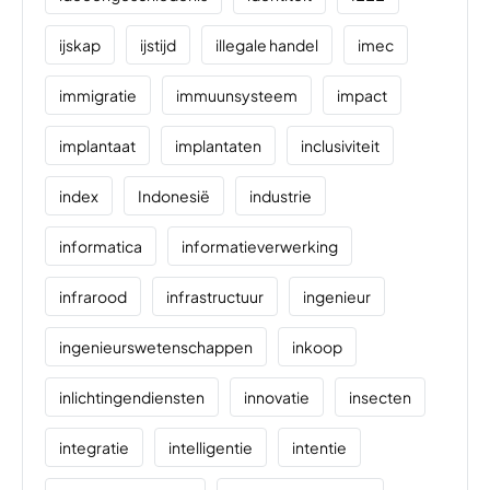
ijskap
ijstijd
illegale handel
imec
immigratie
immuunsysteem
impact
implantaat
implantaten
inclusiviteit
index
Indonesië
industrie
informatica
informatieverwerking
infrarood
infrastructuur
ingenieur
ingenieurswetenschappen
inkoop
inlichtingendiensten
innovatie
insecten
integratie
intelligentie
intentie