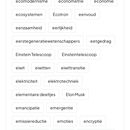
ecomodernisme
econometrie
economie
ecosystemen
Ecotron
eenvoud
eenzaamheid
eerlijkheid
eerstegeneratiewetenschappers
eetgedrag
Einstein Telescoop
Einsteintelescoop
eiwit
eiwitten
eiwittransitie
elektriciteit
elektrotechniek
elementaire deeltjes
Elon Musk
emancipatie
emergentie
emissiereductie
emoties
encryptie