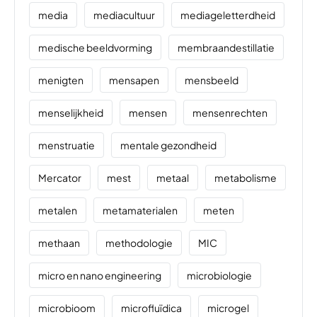
media
mediacultuur
mediageletterdheid
medische beeldvorming
membraandestillatie
menigten
mensapen
mensbeeld
menselijkheid
mensen
mensenrechten
menstruatie
mentale gezondheid
Mercator
mest
metaal
metabolisme
metalen
metamaterialen
meten
methaan
methodologie
MIC
micro en nano engineering
microbiologie
microbioom
microfluïdica
microgel