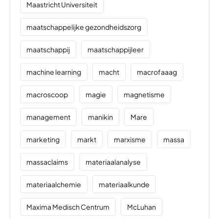
Maastricht Universiteit
maatschappelijke gezondheidszorg
maatschappij
maatschappijleer
machine learning
macht
macrofaaag
macroscoop
magie
magnetisme
management
manikin
Mare
marketing
markt
marxisme
massa
massaclaims
materiaalanalyse
materiaalchemie
materiaalkunde
Maxima Medisch Centrum
McLuhan