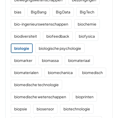
bias
Big Bang
Big Data
Big Tech
bio-ingenieurswetenschappen
biochemie
biodiversiteit
biofeedback
biofysica
biologie
biologische psychologie
biomarker
biomassa
biomateriaal
biomaterialen
biomechanica
biomedisch
biomedische technologie
biomedische wetenschappen
bioprinten
biopsie
biosensor
biotechnologie