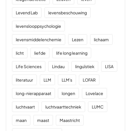
Levend Lab
levensbeschouwing
levenslooppsychologie
levensmiddelenchemie
Lezen
lichaam
licht
liefde
life long learning
Life Sciences
Lindau
linguïstiek
LISA
literatuur
LLM
LLM's
LOFAR
long-nierapparaat
longen
Lovelace
luchtvaart
luchtvaarttechniek
LUMC
maan
maast
Maastricht