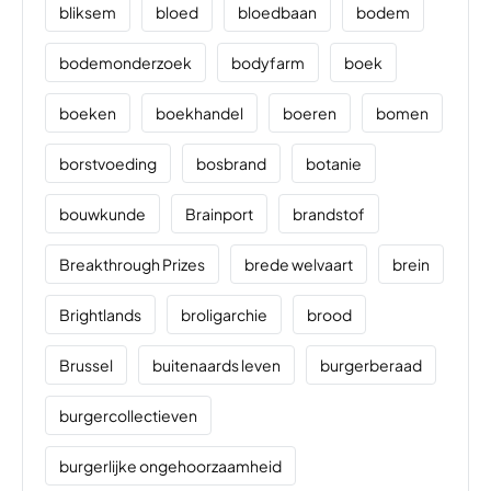
bliksem
bloed
bloedbaan
bodem
bodemonderzoek
bodyfarm
boek
boeken
boekhandel
boeren
bomen
borstvoeding
bosbrand
botanie
bouwkunde
Brainport
brandstof
Breakthrough Prizes
brede welvaart
brein
Brightlands
broligarchie
brood
Brussel
buitenaards leven
burgerberaad
burgercollectieven
burgerlijke ongehoorzaamheid