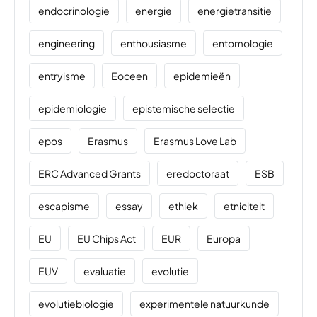
endocrinologie
energie
energietransitie
engineering
enthousiasme
entomologie
entryisme
Eoceen
epidemieën
epidemiologie
epistemische selectie
epos
Erasmus
Erasmus Love Lab
ERC Advanced Grants
eredoctoraat
ESB
escapisme
essay
ethiek
etniciteit
EU
EU Chips Act
EUR
Europa
EUV
evaluatie
evolutie
evolutiebiologie
experimentele natuurkunde