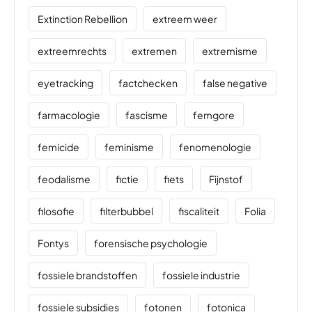
Extinction Rebellion
extreem weer
extreemrechts
extremen
extremisme
eyetracking
factchecken
false negative
farmacologie
fascisme
femgore
femicide
feminisme
fenomenologie
feodalisme
fictie
fiets
Fijnstof
filosofie
filterbubbel
fiscaliteit
Folia
Fontys
forensische psychologie
fossiele brandstoffen
fossiele industrie
fossiele subsidies
fotonen
fotonica