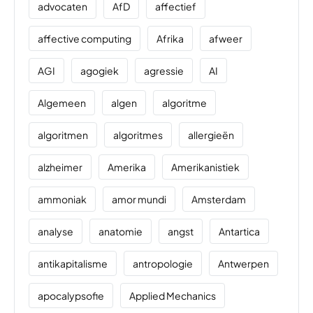
advocaten
AfD
affectief
affective computing
Afrika
afweer
AGI
agogiek
agressie
AI
Algemeen
algen
algoritme
algoritmen
algoritmes
allergieën
alzheimer
Amerika
Amerikanistiek
ammoniak
amor mundi
Amsterdam
analyse
anatomie
angst
Antartica
antikapitalisme
antropologie
Antwerpen
apocalypsofie
Applied Mechanics