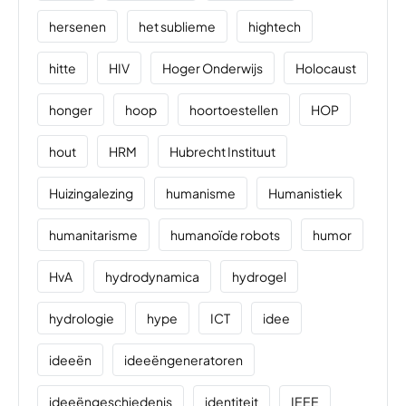
hersenen
het sublieme
hightech
hitte
HIV
Hoger Onderwijs
Holocaust
honger
hoop
hoortoestellen
HOP
hout
HRM
Hubrecht Instituut
Huizingalezing
humanisme
Humanistiek
humanitarisme
humanoïde robots
humor
HvA
hydrodynamica
hydrogel
hydrologie
hype
ICT
idee
ideeën
ideeëngeneratoren
ideeëngeschiedenis
identiteit
IEEE