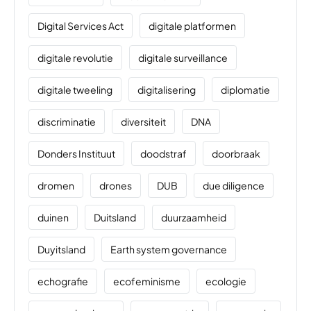
Digital Services Act
digitale platformen
digitale revolutie
digitale surveillance
digitale tweeling
digitalisering
diplomatie
discriminatie
diversiteit
DNA
Donders Instituut
doodstraf
doorbraak
dromen
drones
DUB
due diligence
duinen
Duitsland
duurzaamheid
Duyitsland
Earth system governance
echografie
ecofeminisme
ecologie