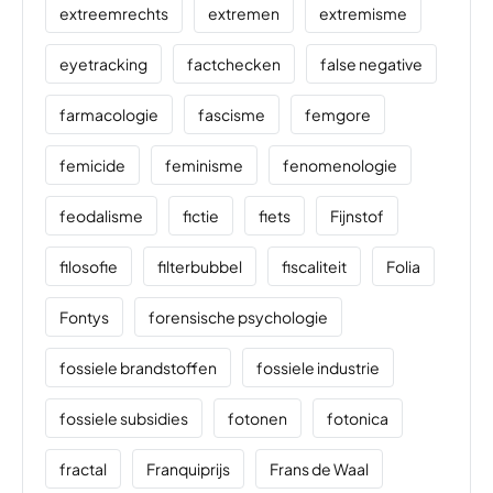
extreemrechts
extremen
extremisme
eyetracking
factchecken
false negative
farmacologie
fascisme
femgore
femicide
feminisme
fenomenologie
feodalisme
fictie
fiets
Fijnstof
filosofie
filterbubbel
fiscaliteit
Folia
Fontys
forensische psychologie
fossiele brandstoffen
fossiele industrie
fossiele subsidies
fotonen
fotonica
fractal
Franquiprijs
Frans de Waal