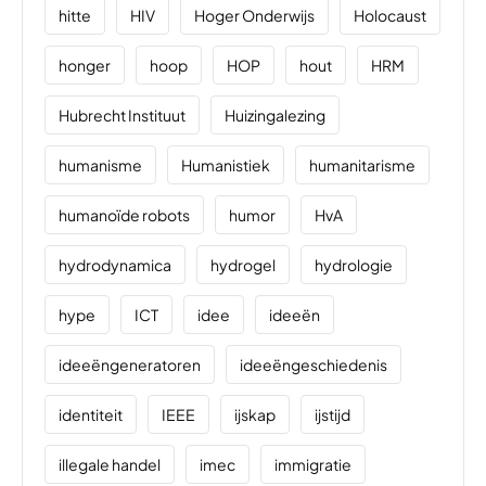
hitte
HIV
Hoger Onderwijs
Holocaust
honger
hoop
HOP
hout
HRM
Hubrecht Instituut
Huizingalezing
humanisme
Humanistiek
humanitarisme
humanoïde robots
humor
HvA
hydrodynamica
hydrogel
hydrologie
hype
ICT
idee
ideeën
ideeëngeneratoren
ideeëngeschiedenis
identiteit
IEEE
ijskap
ijstijd
illegale handel
imec
immigratie