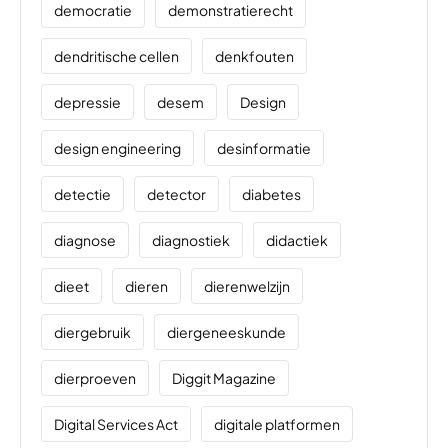
democratie
demonstratierecht
dendritische cellen
denkfouten
depressie
desem
Design
design engineering
desinformatie
detectie
detector
diabetes
diagnose
diagnostiek
didactiek
dieet
dieren
dierenwelzijn
diergebruik
diergeneeskunde
dierproeven
Diggit Magazine
Digital Services Act
digitale platformen