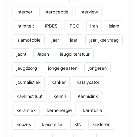
internet
interoceptie
interview
intimiteit
IPBES
IPCC
Iran
islam
islamofobie
jaar
jaarl
jaarlijkse vraag
jacht
Japan
jeugdliteratuur
jeugdzorg
jonge geesten
jongeren
journalistiek
kanker
katalysator
Kavli Instituut
kennis
Kennislink
keramiek
kernenergie
kernfusie
keuzes
kiesstelsel
KIN
kinderen