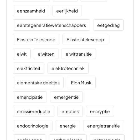
eenzaamheid
eerlijkheid
eerstegeneratiewetenschappers
eetgedrag
Einstein Telescoop
Einsteintelescoop
eiwit
eiwitten
eiwittransitie
elektriciteit
elektrotechniek
elementaire deeltjes
Elon Musk
emancipatie
emergentie
emissiereductie
emoties
encryptie
endocrinologie
energie
energietransitie
engineering
enthousiasme
entomologie