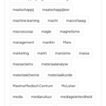
maatschappij
maatschappijleer
machine learning
macht
macrofaaag
macroscoop
magie
magnetisme
management
manikin
Mare
marketing
markt
marxisme
massa
massaclaims
materiaalanalyse
materiaalchemie
materiaalkunde
Maxima Medisch Centrum
McLuhan
media
mediacultuur
mediageletterdheid