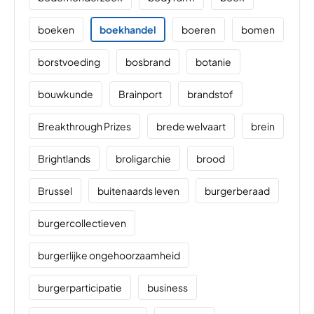
boeken
boekhandel
boeren
bomen
borstvoeding
bosbrand
botanie
bouwkunde
Brainport
brandstof
Breakthrough Prizes
brede welvaart
brein
Brightlands
broligarchie
brood
Brussel
buitenaards leven
burgerberaad
burgercollectieven
burgerlijke ongehoorzaamheid
burgerparticipatie
business