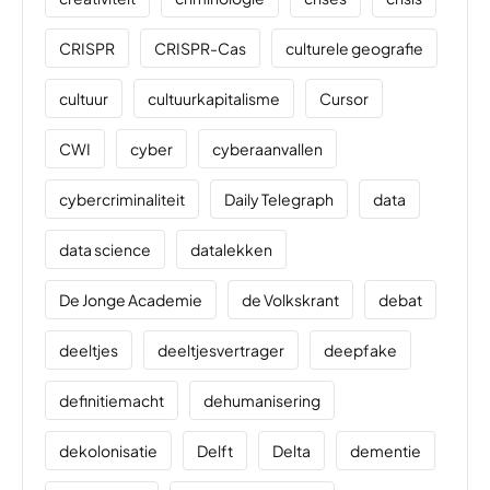
CRISPR
CRISPR-Cas
culturele geografie
cultuur
cultuurkapitalisme
Cursor
CWI
cyber
cyberaanvallen
cybercriminaliteit
Daily Telegraph
data
data science
datalekken
De Jonge Academie
de Volkskrant
debat
deeltjes
deeltjesvertrager
deepfake
definitiemacht
dehumanisering
dekolonisatie
Delft
Delta
dementie