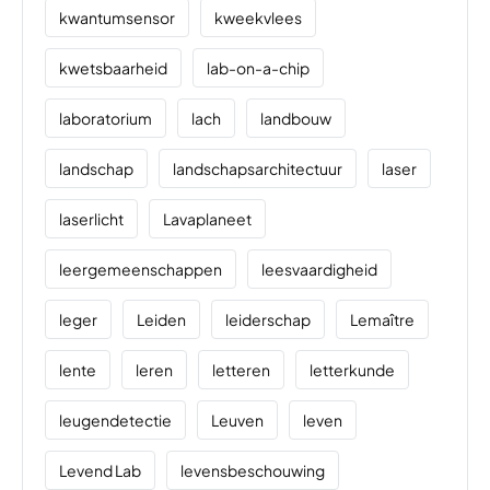
kwantumsensor
kweekvlees
kwetsbaarheid
lab-on-a-chip
laboratorium
lach
landbouw
landschap
landschapsarchitectuur
laser
laserlicht
Lavaplaneet
leergemeenschappen
leesvaardigheid
leger
Leiden
leiderschap
Lemaître
lente
leren
letteren
letterkunde
leugendetectie
Leuven
leven
Levend Lab
levensbeschouwing