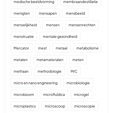
medische beeldvorming
membraandestillatie
menigten
mensapen
mensbeeld
menselijkheid
mensen
mensenrechten
menstruatie
mentale gezondheid
Mercator
mest
metaal
metabolisme
metalen
metamaterialen
meten
methaan
methodologie
MIC
micro en nano engineering
microbiologie
microbioom
microfluïdica
microgel
microplastics
microscoop
microscopie