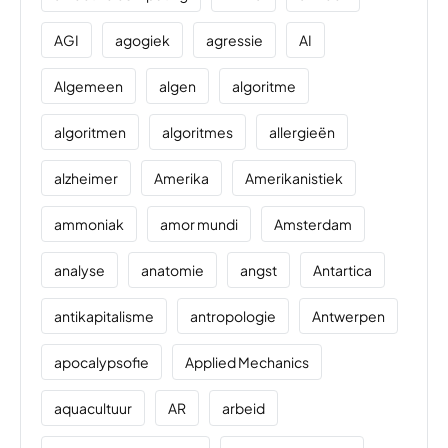
AGI
agogiek
agressie
AI
Algemeen
algen
algoritme
algoritmen
algoritmes
allergieën
alzheimer
Amerika
Amerikanistiek
ammoniak
amor mundi
Amsterdam
analyse
anatomie
angst
Antartica
antikapitalisme
antropologie
Antwerpen
apocalypsofie
Applied Mechanics
aquacultuur
AR
arbeid