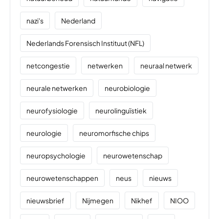
nazi's
Nederland
Nederlands Forensisch Instituut (NFL)
netcongestie
netwerken
neuraal netwerk
neurale netwerken
neurobiologie
neurofysiologie
neurolinguïstiek
neurologie
neuromorfische chips
neuropsychologie
neurowetenschap
neurowetenschappen
neus
nieuws
nieuwsbrief
Nijmegen
Nikhef
NIOO