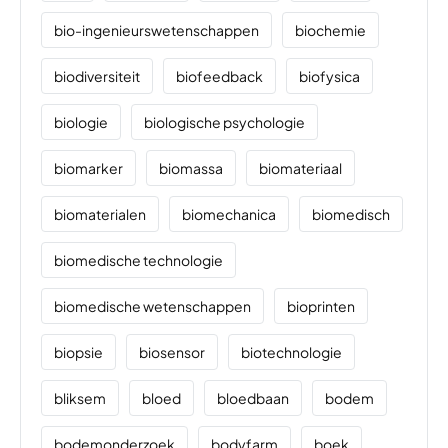
bio-ingenieurswetenschappen
biochemie
biodiversiteit
biofeedback
biofysica
biologie
biologische psychologie
biomarker
biomassa
biomateriaal
biomaterialen
biomechanica
biomedisch
biomedische technologie
biomedische wetenschappen
bioprinten
biopsie
biosensor
biotechnologie
bliksem
bloed
bloedbaan
bodem
bodemonderzoek
bodyfarm
boek