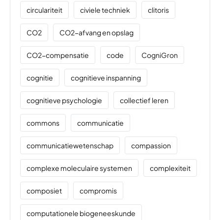
circulariteit
civiele techniek
clitoris
CO2
CO2-afvang en opslag
CO2-compensatie
code
CogniGron
cognitie
cognitieve inspanning
cognitieve psychologie
collectief leren
commons
communicatie
communicatiewetenschap
compassion
complexe moleculaire systemen
complexiteit
composiet
compromis
computationele biogeneeskunde