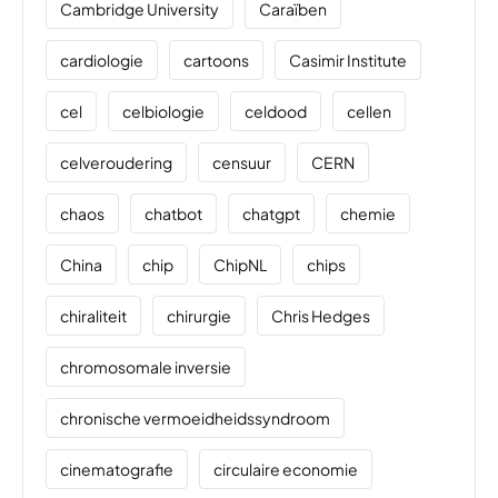
Cambridge University
Caraïben
cardiologie
cartoons
Casimir Institute
cel
celbiologie
celdood
cellen
celveroudering
censuur
CERN
chaos
chatbot
chatgpt
chemie
China
chip
ChipNL
chips
chiraliteit
chirurgie
Chris Hedges
chromosomale inversie
chronische vermoeidheidssyndroom
cinematografie
circulaire economie