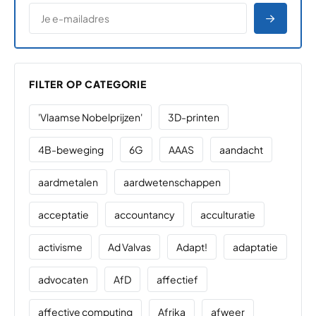
*
E-MAILADRES
*
"
" geeft vereiste velden aan
AANME
FILTER OP CATEGORIE
'Vlaamse Nobelprijzen'
3D-printen
4B-beweging
6G
AAAS
aandacht
aardmetalen
aardwetenschappen
acceptatie
accountancy
acculturatie
activisme
Ad Valvas
Adapt!
adaptatie
advocaten
AfD
affectief
affective computing
Afrika
afweer