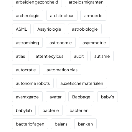
arbeid en gezondheid
arbeidsmigranten
archeologie
architectuur
armoede
ASML
Assyriologie
astrobiologie
astromining
astronomie
asymmetrie
atlas
attentiecylcus
audit
autisme
autocratie
automation bias
autonome robots
auxetische materialen
avant garde
avatar
Babbage
baby's
babylab
bacterie
bacteriën
bacteriofagen
balans
banken