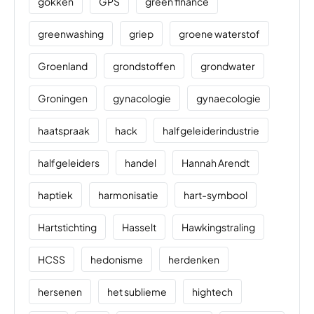
gokken
GPS
green finance
greenwashing
griep
groene waterstof
Groenland
grondstoffen
grondwater
Groningen
gynacologie
gynaecologie
haatspraak
hack
halfgeleiderindustrie
halfgeleiders
handel
Hannah Arendt
haptiek
harmonisatie
hart-symbool
Hartstichting
Hasselt
Hawkingstraling
HCSS
hedonisme
herdenken
hersenen
het sublieme
hightech