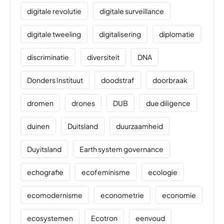
digitale revolutie
digitale surveillance
digitale tweeling
digitalisering
diplomatie
discriminatie
diversiteit
DNA
Donders Instituut
doodstraf
doorbraak
dromen
drones
DUB
due diligence
duinen
Duitsland
duurzaamheid
Duyitsland
Earth system governance
echografie
ecofeminisme
ecologie
ecomodernisme
econometrie
economie
ecosystemen
Ecotron
eenvoud