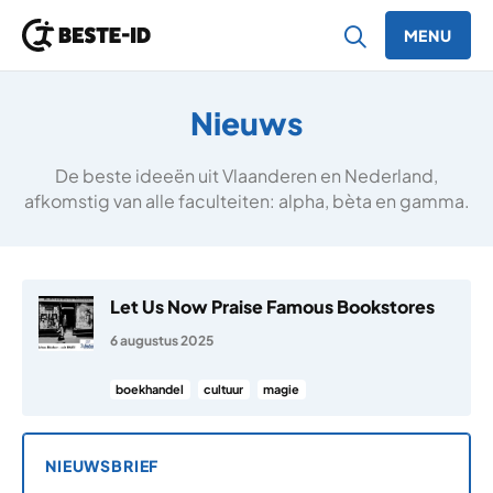
MENU
Ga naar inhoud
Nieuws
De beste ideeën uit Vlaanderen en Nederland,
afkomstig van alle faculteiten: alpha, bèta en gamma.
Let Us Now Praise Famous Bookstores
6 augustus 2025
boekhandel
cultuur
magie
NIEUWSBRIEF