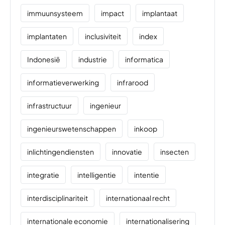
immuunsysteem
impact
implantaat
implantaten
inclusiviteit
index
Indonesië
industrie
informatica
informatieverwerking
infrarood
infrastructuur
ingenieur
ingenieurswetenschappen
inkoop
inlichtingendiensten
innovatie
insecten
integratie
intelligentie
intentie
interdisciplinariteit
internationaal recht
internationale economie
internationalisering