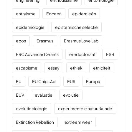
entryisme
Eoceen
epidemieën
epidemiologie
epistemische selectie
epos
Erasmus
Erasmus Love Lab
ERC Advanced Grants
eredoctoraat
ESB
escapisme
essay
ethiek
etniciteit
EU
EU Chips Act
EUR
Europa
EUV
evaluatie
evolutie
evolutiebiologie
experimentele natuurkunde
Extinction Rebellion
extreem weer