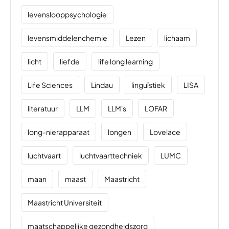
levenslooppsychologie
levensmiddelenchemie
Lezen
lichaam
licht
liefde
life long learning
Life Sciences
Lindau
linguïstiek
LISA
literatuur
LLM
LLM's
LOFAR
long-nierapparaat
longen
Lovelace
luchtvaart
luchtvaarttechniek
LUMC
maan
maast
Maastricht
Maastricht Universiteit
maatschappelijke gezondheidszorg