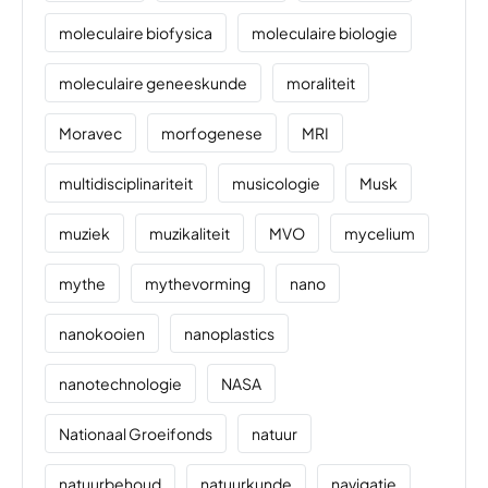
moleculaire biofysica
moleculaire biologie
moleculaire geneeskunde
moraliteit
Moravec
morfogenese
MRI
multidisciplinariteit
musicologie
Musk
muziek
muzikaliteit
MVO
mycelium
mythe
mythevorming
nano
nanokooien
nanoplastics
nanotechnologie
NASA
Nationaal Groeifonds
natuur
natuurbehoud
natuurkunde
navigatie