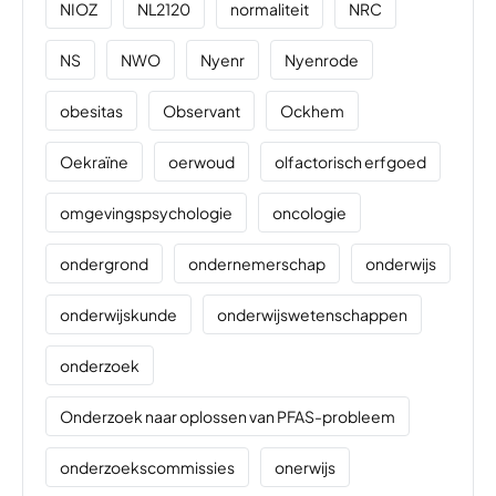
NIOZ
NL2120
normaliteit
NRC
NS
NWO
Nyenr
Nyenrode
obesitas
Observant
Ockhem
Oekraïne
oerwoud
olfactorisch erfgoed
omgevingspsychologie
oncologie
ondergrond
ondernemerschap
onderwijs
onderwijskunde
onderwijswetenschappen
onderzoek
Onderzoek naar oplossen van PFAS-probleem
onderzoekscommissies
onerwijs