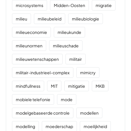
microsystems
Midden-Oosten
migratie
milieu
milieubeleid
milieubiologie
milieueconomie
milieukunde
milieunormen
milieuschade
milieuwetenschappen
militair
militair-industrieel-complex
mimicry
mindfullness
MIT
mitigatie
MKB
mobiele telefonie
mode
modelgebaseerde controle
modellen
modelling
moederschap
moeilijkheid