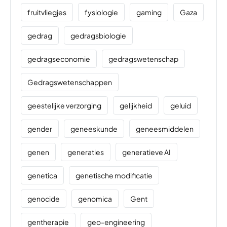
fruitvliegjes
fysiologie
gaming
Gaza
gedrag
gedragsbiologie
gedragseconomie
gedragswetenschap
Gedragswetenschappen
geestelijke verzorging
gelijkheid
geluid
gender
geneeskunde
geneesmiddelen
genen
generaties
generatieve AI
genetica
genetische modificatie
genocide
genomica
Gent
gentherapie
geo-engineering