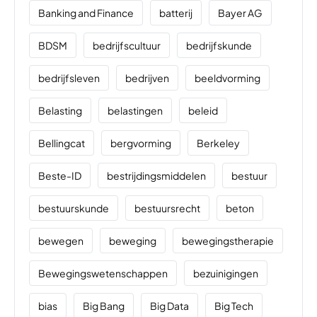
Banking and Finance
batterij
Bayer AG
BDSM
bedrijfscultuur
bedrijfskunde
bedrijfsleven
bedrijven
beeldvorming
Belasting
belastingen
beleid
Bellingcat
bergvorming
Berkeley
Beste-ID
bestrijdingsmiddelen
bestuur
bestuurskunde
bestuursrecht
beton
bewegen
beweging
bewegingstherapie
Bewegingswetenschappen
bezuinigingen
bias
Big Bang
Big Data
Big Tech