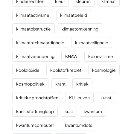
kinderrechten
kleur
kleuren
klimaat
klimaatactivisme
klimaatbeleid
klimaatobstructie
klimaatontkenning
klimaatrechtvaardigheid
klimaatveiligheid
klimaatverandering
KNAW
kolonialisme
kooldioxide
koolstofkrediet
kosmologie
kosmopolitiek
krant
kritiek
kritieke grondstoffen
KU Leuven
kunst
kunststofkringloop
kust
kwantum
kwantumcomputer
kwantumdots