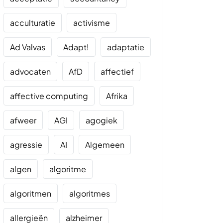
acculturatie
activisme
Ad Valvas
Adapt!
adaptatie
advocaten
AfD
affectief
affective computing
Afrika
afweer
AGI
agogiek
agressie
AI
Algemeen
algen
algoritme
algoritmen
algoritmes
allergieën
alzheimer