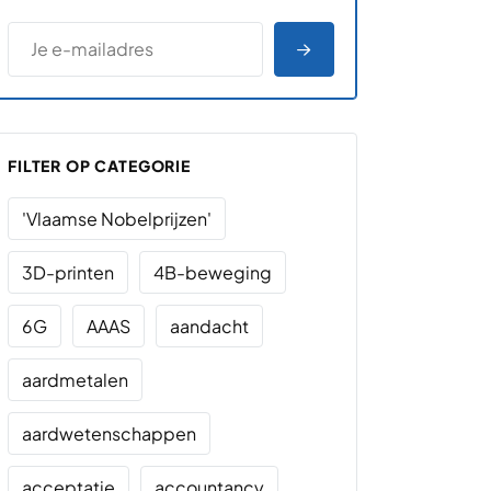
*
E-MAILADRES
*
"
" geeft vereiste velden aan
AANMELDEN
FILTER OP CATEGORIE
'Vlaamse Nobelprijzen'
3D-printen
4B-beweging
6G
AAAS
aandacht
aardmetalen
aardwetenschappen
acceptatie
accountancy