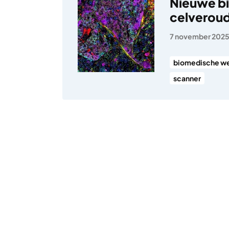
Nieuwe b
celveroude
7 november 202
biomedische w
scanner