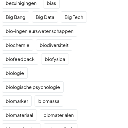
bezuinigingen
bias
Big Bang
Big Data
Big Tech
bio-ingenieurswetenschappen
biochemie
biodiversiteit
biofeedback
biofysica
biologie
biologische psychologie
biomarker
biomassa
biomateriaal
biomaterialen