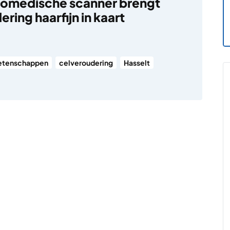
iomedische scanner brengt
ring haarfijn in kaart
5
etenschappen
celveroudering
Hasselt