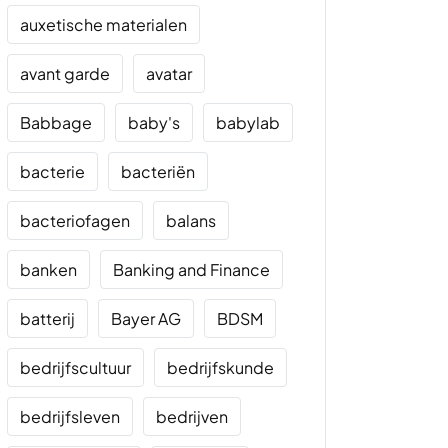
auxetische materialen
avant garde
avatar
Babbage
baby's
babylab
bacterie
bacteriën
bacteriofagen
balans
banken
Banking and Finance
batterij
Bayer AG
BDSM
bedrijfscultuur
bedrijfskunde
bedrijfsleven
bedrijven