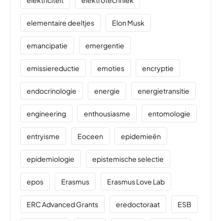
elektriciteit
elektrotechniek
elementaire deeltjes
Elon Musk
emancipatie
emergentie
emissiereductie
emoties
encryptie
endocrinologie
energie
energietransitie
engineering
enthousiasme
entomologie
entryisme
Eoceen
epidemieën
epidemiologie
epistemische selectie
epos
Erasmus
Erasmus Love Lab
ERC Advanced Grants
eredoctoraat
ESB