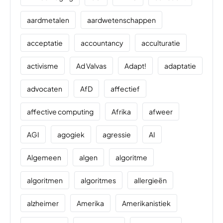
aardmetalen
aardwetenschappen
acceptatie
accountancy
acculturatie
activisme
Ad Valvas
Adapt!
adaptatie
advocaten
AfD
affectief
affective computing
Afrika
afweer
AGI
agogiek
agressie
AI
Algemeen
algen
algoritme
algoritmen
algoritmes
allergieën
alzheimer
Amerika
Amerikanistiek