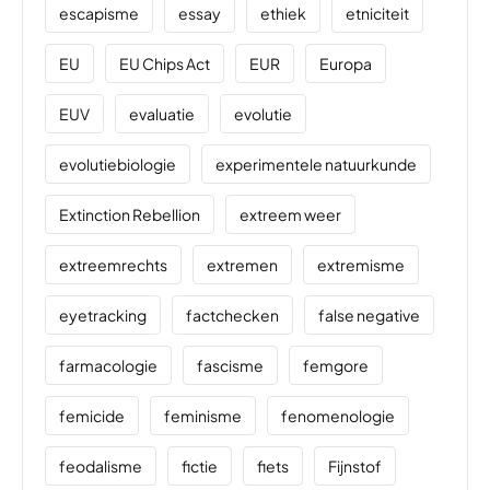
escapisme
essay
ethiek
etniciteit
EU
EU Chips Act
EUR
Europa
EUV
evaluatie
evolutie
evolutiebiologie
experimentele natuurkunde
Extinction Rebellion
extreem weer
extreemrechts
extremen
extremisme
eyetracking
factchecken
false negative
farmacologie
fascisme
femgore
femicide
feminisme
fenomenologie
feodalisme
fictie
fiets
Fijnstof