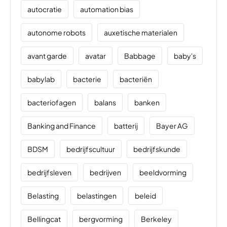
autocratie
automation bias
autonome robots
auxetische materialen
avant garde
avatar
Babbage
baby's
babylab
bacterie
bacteriën
bacteriofagen
balans
banken
Banking and Finance
batterij
Bayer AG
BDSM
bedrijfscultuur
bedrijfskunde
bedrijfsleven
bedrijven
beeldvorming
Belasting
belastingen
beleid
Bellingcat
bergvorming
Berkeley