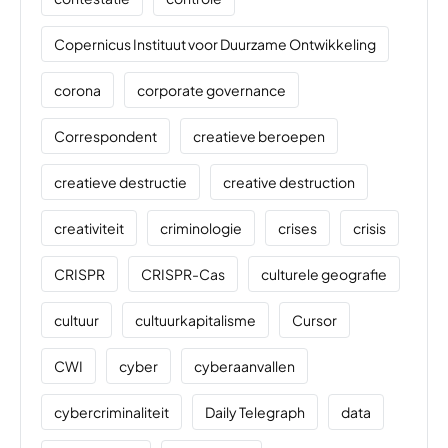
Copernicus Instituut voor Duurzame Ontwikkeling
corona
corporate governance
Correspondent
creatieve beroepen
creatieve destructie
creative destruction
creativiteit
criminologie
crises
crisis
CRISPR
CRISPR-Cas
culturele geografie
cultuur
cultuurkapitalisme
Cursor
CWI
cyber
cyberaanvallen
cybercriminaliteit
Daily Telegraph
data