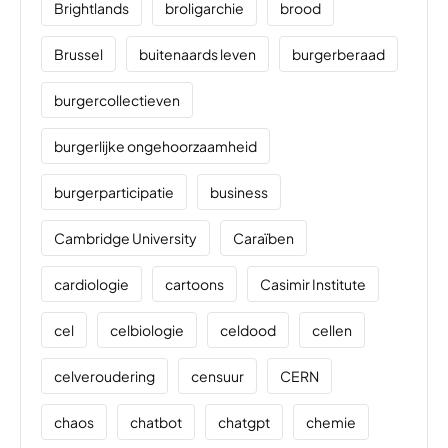
Brightlands
broligarchie
brood
Brussel
buitenaards leven
burgerberaad
burgercollectieven
burgerlijke ongehoorzaamheid
burgerparticipatie
business
Cambridge University
Caraïben
cardiologie
cartoons
Casimir Institute
cel
celbiologie
celdood
cellen
celveroudering
censuur
CERN
chaos
chatbot
chatgpt
chemie