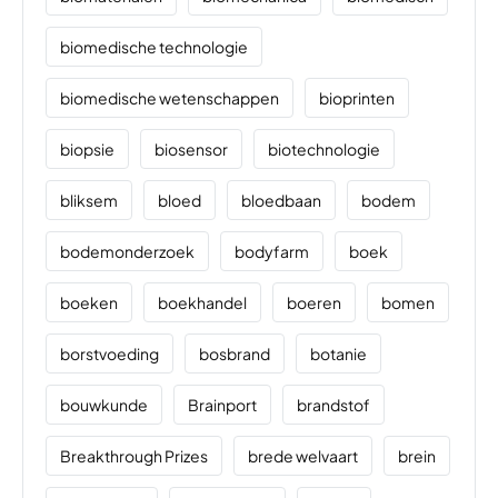
biomedische technologie
biomedische wetenschappen
bioprinten
biopsie
biosensor
biotechnologie
bliksem
bloed
bloedbaan
bodem
bodemonderzoek
bodyfarm
boek
boeken
boekhandel
boeren
bomen
borstvoeding
bosbrand
botanie
bouwkunde
Brainport
brandstof
Breakthrough Prizes
brede welvaart
brein