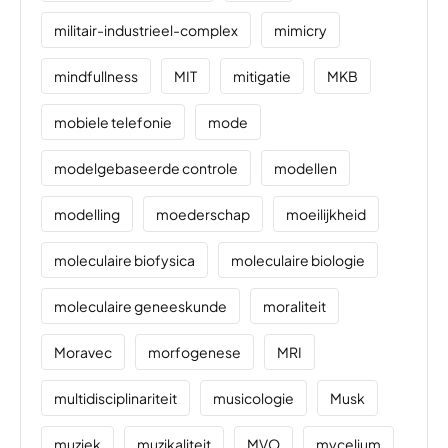
militair-industrieel-complex
mimicry
mindfullness
MIT
mitigatie
MKB
mobiele telefonie
mode
modelgebaseerde controle
modellen
modelling
moederschap
moeilijkheid
moleculaire biofysica
moleculaire biologie
moleculaire geneeskunde
moraliteit
Moravec
morfogenese
MRI
multidisciplinariteit
musicologie
Musk
muziek
muzikaliteit
MVO
mycelium