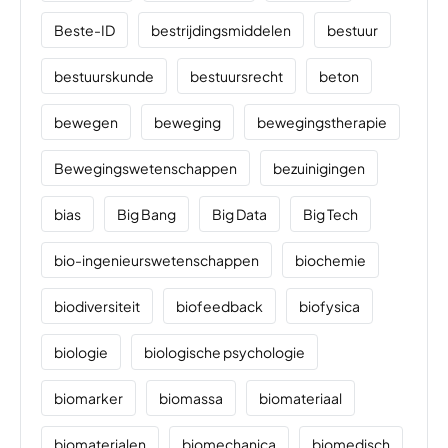
Beste-ID
bestrijdingsmiddelen
bestuur
bestuurskunde
bestuursrecht
beton
bewegen
beweging
bewegingstherapie
Bewegingswetenschappen
bezuinigingen
bias
Big Bang
Big Data
Big Tech
bio-ingenieurswetenschappen
biochemie
biodiversiteit
biofeedback
biofysica
biologie
biologische psychologie
biomarker
biomassa
biomateriaal
biomaterialen
biomechanica
biomedisch