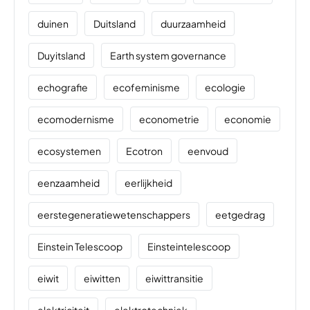
duinen
Duitsland
duurzaamheid
Duyitsland
Earth system governance
echografie
ecofeminisme
ecologie
ecomodernisme
econometrie
economie
ecosystemen
Ecotron
eenvoud
eenzaamheid
eerlijkheid
eerstegeneratiewetenschappers
eetgedrag
Einstein Telescoop
Einsteintelescoop
eiwit
eiwitten
eiwittransitie