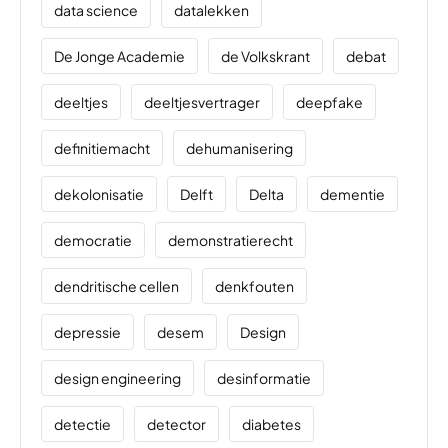
data science
datalekken
De Jonge Academie
de Volkskrant
debat
deeltjes
deeltjesvertrager
deepfake
definitiemacht
dehumanisering
dekolonisatie
Delft
Delta
dementie
democratie
demonstratierecht
dendritische cellen
denkfouten
depressie
desem
Design
design engineering
desinformatie
detectie
detector
diabetes