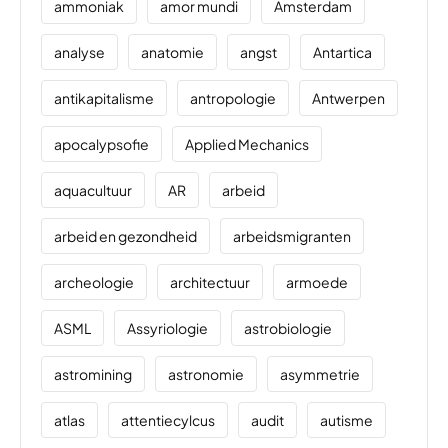
ammoniak
amor mundi
Amsterdam
analyse
anatomie
angst
Antartica
antikapitalisme
antropologie
Antwerpen
apocalypsofie
Applied Mechanics
aquacultuur
AR
arbeid
arbeid en gezondheid
arbeidsmigranten
archeologie
architectuur
armoede
ASML
Assyriologie
astrobiologie
astromining
astronomie
asymmetrie
atlas
attentiecylcus
audit
autisme