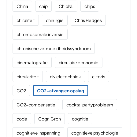
China
chip
ChipNL
chips
chiraliteit
chirurgie
Chris Hedges
chromosomale inversie
chronische vermoeidheidssyndroom
cinematografie
circulaire economie
circulariteit
civiele techniek
clitoris
CO2
CO2-afvang en opslag
CO2-compensatie
cocktailpartyprobleem
code
CogniGron
cognitie
cognitieve inspanning
cognitieve psychologie