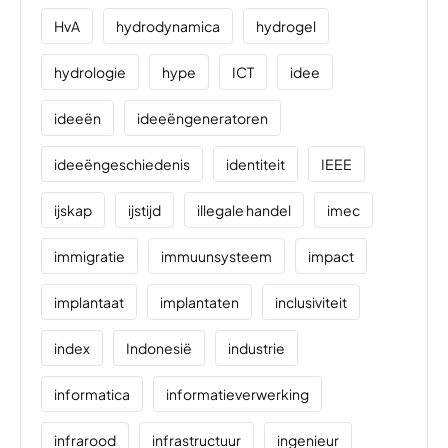
HvA
hydrodynamica
hydrogel
hydrologie
hype
ICT
idee
ideeën
ideeëngeneratoren
ideeëngeschiedenis
identiteit
IEEE
ijskap
ijstijd
illegale handel
imec
immigratie
immuunsysteem
impact
implantaat
implantaten
inclusiviteit
index
Indonesië
industrie
informatica
informatieverwerking
infrarood
infrastructuur
ingenieur