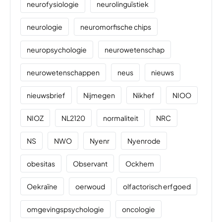
neurofysiologie
neurolinguïstiek
neurologie
neuromorfische chips
neuropsychologie
neurowetenschap
neurowetenschappen
neus
nieuws
nieuwsbrief
Nijmegen
Nikhef
NIOO
NIOZ
NL2120
normaliteit
NRC
NS
NWO
Nyenr
Nyenrode
obesitas
Observant
Ockhem
Oekraïne
oerwoud
olfactorisch erfgoed
omgevingspsychologie
oncologie