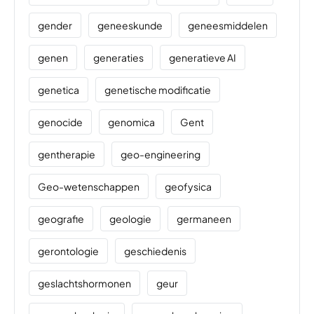
gender
geneeskunde
geneesmiddelen
genen
generaties
generatieve AI
genetica
genetische modificatie
genocide
genomica
Gent
gentherapie
geo-engineering
Geo-wetenschappen
geofysica
geografie
geologie
germaneen
gerontologie
geschiedenis
geslachtshormonen
geur