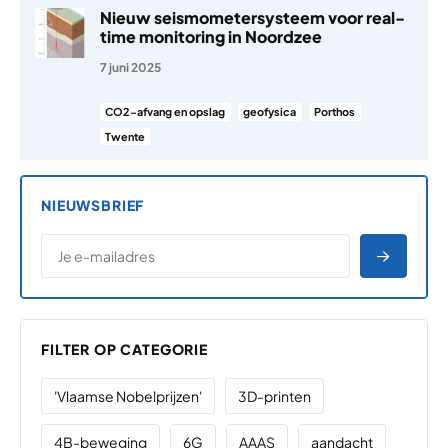
Nieuw seismometersysteem voor real-
time monitoring in Noordzee
7 juni 2025
CO2-afvang en opslag
geofysica
Porthos
Twente
NIEUWSBRIEF
*
E-MAILADRES
*
"
" geeft vereiste velden aan
AANME
FILTER OP CATEGORIE
'Vlaamse Nobelprijzen'
3D-printen
4B-beweging
6G
AAAS
aandacht