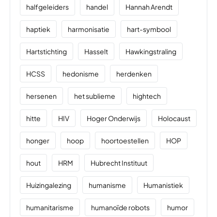
halfgeleiders
handel
Hannah Arendt
haptiek
harmonisatie
hart-symbool
Hartstichting
Hasselt
Hawkingstraling
HCSS
hedonisme
herdenken
hersenen
het sublieme
hightech
hitte
HIV
Hoger Onderwijs
Holocaust
honger
hoop
hoortoestellen
HOP
hout
HRM
Hubrecht Instituut
Huizingalezing
humanisme
Humanistiek
humanitarisme
humanoïde robots
humor