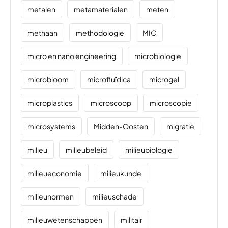
metalen
metamaterialen
meten
methaan
methodologie
MIC
micro en nano engineering
microbiologie
microbioom
microfluïdica
microgel
microplastics
microscoop
microscopie
microsystems
Midden-Oosten
migratie
milieu
milieubeleid
milieubiologie
milieueconomie
milieukunde
milieunormen
milieuschade
milieuwetenschappen
militair