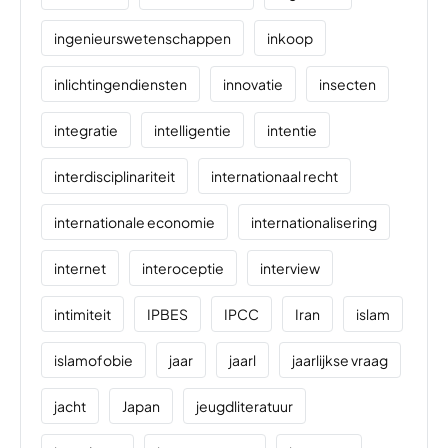
ingenieurswetenschappen
inkoop
inlichtingendiensten
innovatie
insecten
integratie
intelligentie
intentie
interdisciplinariteit
internationaal recht
internationale economie
internationalisering
internet
interoceptie
interview
intimiteit
IPBES
IPCC
Iran
islam
islamofobie
jaar
jaarl
jaarlijkse vraag
jacht
Japan
jeugdliteratuur