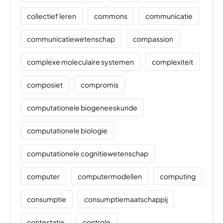
collectief leren
commons
communicatie
communicatiewetenschap
compassion
complexe moleculaire systemen
complexiteit
composiet
compromis
computationele biogeneeskunde
computationele biologie
computationele cognitiewetenschap
computer
computermodellen
computing
consumptie
consumptiemaatschappij
contestatie
controle