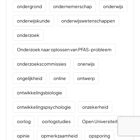
ondergrond
ondernemerschap
onderwijs
onderwijskunde
onderwijswetenschappen
onderzoek
Onderzoek naar oplossen van PFAS-probleem
onderzoekscommissies
onerwijs
ongelijkheid
online
ontwerp
ontwikkelingsbiologie
ontwikkelingspsychologie
onzekerheid
oorlog
oorlogstudies
Open Universiteit
opinie
opmerkzaamheid
opsporing