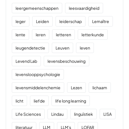
leergemeenschappen
leesvaardigheid
leger
Leiden
leiderschap
Lemaître
lente
leren
letteren
letterkunde
leugendetectie
Leuven
leven
Levend Lab
levensbeschouwing
levenslooppsychologie
levensmiddelenchemie
Lezen
lichaam
licht
liefde
life long learning
Life Sciences
Lindau
linguïstiek
LISA
literatuur
LLM
LLM's
LOFAR