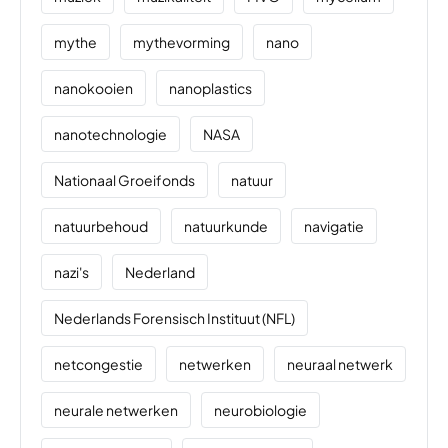
mythe
mythevorming
nano
nanokooien
nanoplastics
nanotechnologie
NASA
Nationaal Groeifonds
natuur
natuurbehoud
natuurkunde
navigatie
nazi's
Nederland
Nederlands Forensisch Instituut (NFL)
netcongestie
netwerken
neuraal netwerk
neurale netwerken
neurobiologie