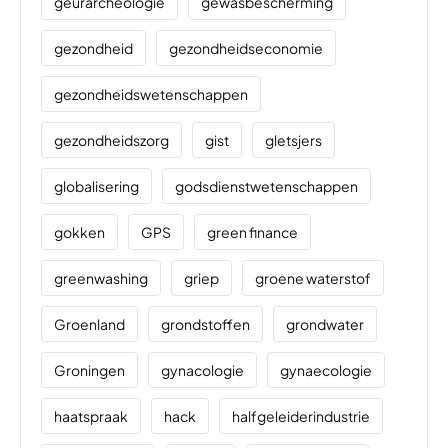
geurarcheologie
gewasbescherming
gezondheid
gezondheidseconomie
gezondheidswetenschappen
gezondheidszorg
gist
gletsjers
globalisering
godsdienstwetenschappen
gokken
GPS
green finance
greenwashing
griep
groene waterstof
Groenland
grondstoffen
grondwater
Groningen
gynacologie
gynaecologie
haatspraak
hack
halfgeleiderindustrie