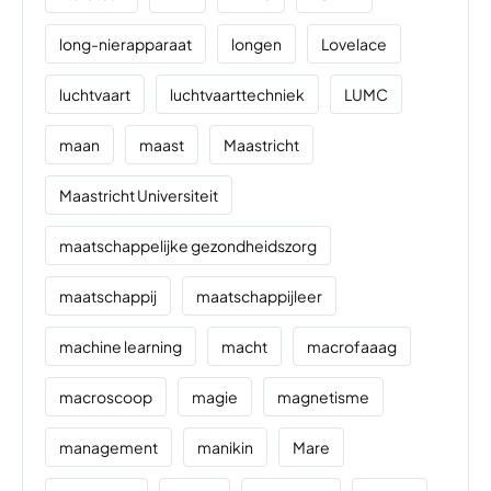
long-nierapparaat
longen
Lovelace
luchtvaart
luchtvaarttechniek
LUMC
maan
maast
Maastricht
Maastricht Universiteit
maatschappelijke gezondheidszorg
maatschappij
maatschappijleer
machine learning
macht
macrofaaag
macroscoop
magie
magnetisme
management
manikin
Mare