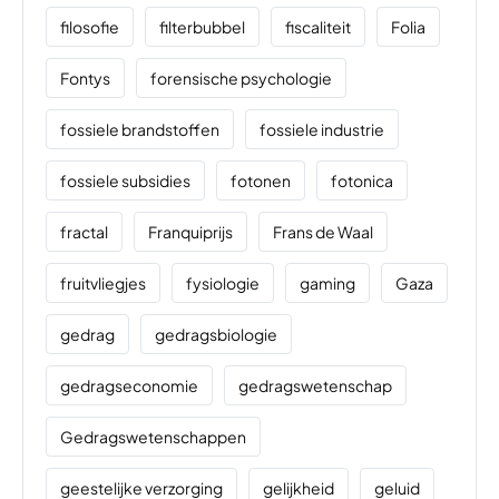
filosofie
filterbubbel
fiscaliteit
Folia
Fontys
forensische psychologie
fossiele brandstoffen
fossiele industrie
fossiele subsidies
fotonen
fotonica
fractal
Franquiprijs
Frans de Waal
fruitvliegjes
fysiologie
gaming
Gaza
gedrag
gedragsbiologie
gedragseconomie
gedragswetenschap
Gedragswetenschappen
geestelijke verzorging
gelijkheid
geluid