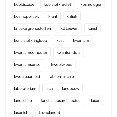
kooldioxide
koolstofkrediet
kosmologie
kosmopolitiek
krant
kritiek
kritieke grondstoffen
KU Leuven
kunst
kunststofkringloop
kust
kwantum
kwantumcomputer
kwantumdots
kwantumsensor
kweekvlees
kwetsbaarheid
lab-on-a-chip
laboratorium
lach
landbouw
landschap
landschapsarchitectuur
laser
laserlicht
Lavaplaneet