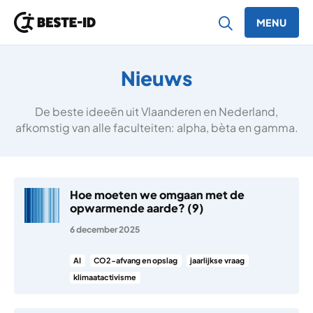
MENU
Ga naar inhoud
Nieuws
De beste ideeën uit Vlaanderen en Nederland,
afkomstig van alle faculteiten: alpha, bèta en gamma.
Hoe moeten we omgaan met de
opwarmende aarde? (9)
6 december 2025
AI
CO2-afvang en opslag
jaarlijkse vraag
klimaatactivisme