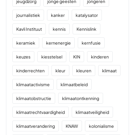
jeugdzorg
jonge geesten
jongeren
journalistiek
kanker
katalysator
Kavli Instituut
kennis
Kennislink
keramiek
kernenergie
kernfusie
keuzes
kiesstelsel
KIN
kinderen
kinderrechten
kleur
kleuren
klimaat
klimaatactivisme
klimaatbeleid
klimaatobstructie
klimaatontkenning
klimaatrechtvaardigheid
klimaatveiligheid
klimaatverandering
KNAW
kolonialisme