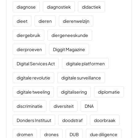
diagnose
diagnostiek
didactiek
dieet
dieren
dierenwelzijn
diergebruik
diergeneeskunde
dierproeven
Diggit Magazine
Digital Services Act
digitale platformen
digitale revolutie
digitale surveillance
digitale tweeling
digitalisering
diplomatie
discriminatie
diversiteit
DNA
Donders Instituut
doodstraf
doorbraak
dromen
drones
DUB
due diligence