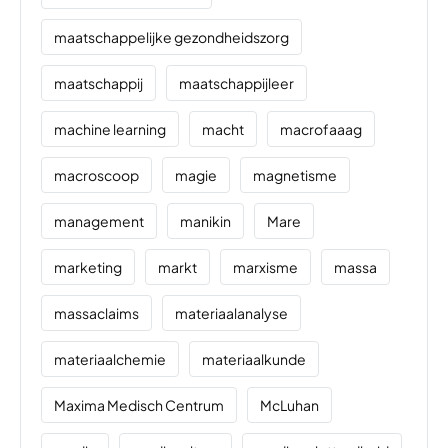
maatschappelijke gezondheidszorg
maatschappij
maatschappijleer
machine learning
macht
macrofaaag
macroscoop
magie
magnetisme
management
manikin
Mare
marketing
markt
marxisme
massa
massaclaims
materiaalanalyse
materiaalchemie
materiaalkunde
Maxima Medisch Centrum
McLuhan