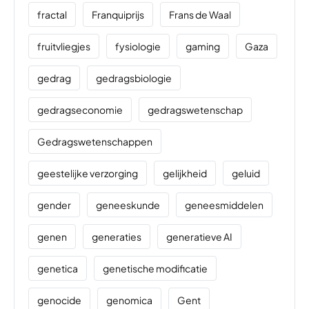
fractal
Franquiprijs
Frans de Waal
fruitvliegjes
fysiologie
gaming
Gaza
gedrag
gedragsbiologie
gedragseconomie
gedragswetenschap
Gedragswetenschappen
geestelijke verzorging
gelijkheid
geluid
gender
geneeskunde
geneesmiddelen
genen
generaties
generatieve AI
genetica
genetische modificatie
genocide
genomica
Gent