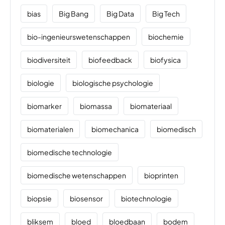
bias
Big Bang
Big Data
Big Tech
bio-ingenieurswetenschappen
biochemie
biodiversiteit
biofeedback
biofysica
biologie
biologische psychologie
biomarker
biomassa
biomateriaal
biomaterialen
biomechanica
biomedisch
biomedische technologie
biomedische wetenschappen
bioprinten
biopsie
biosensor
biotechnologie
bliksem
bloed
bloedbaan
bodem