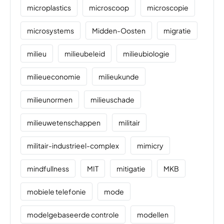
microplastics
microscoop
microscopie
microsystems
Midden-Oosten
migratie
milieu
milieubeleid
milieubiologie
milieueconomie
milieukunde
milieunormen
milieuschade
milieuwetenschappen
militair
militair-industrieel-complex
mimicry
mindfullness
MIT
mitigatie
MKB
mobiele telefonie
mode
modelgebaseerde controle
modellen