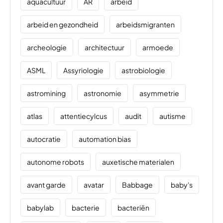
aquacultuur
AR
arbeid
arbeid en gezondheid
arbeidsmigranten
archeologie
architectuur
armoede
ASML
Assyriologie
astrobiologie
astromining
astronomie
asymmetrie
atlas
attentiecylcus
audit
autisme
autocratie
automation bias
autonome robots
auxetische materialen
avant garde
avatar
Babbage
baby's
babylab
bacterie
bacteriën