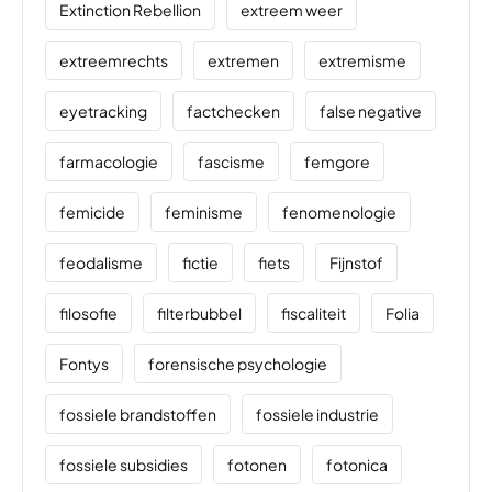
Extinction Rebellion
extreem weer
extreemrechts
extremen
extremisme
eyetracking
factchecken
false negative
farmacologie
fascisme
femgore
femicide
feminisme
fenomenologie
feodalisme
fictie
fiets
Fijnstof
filosofie
filterbubbel
fiscaliteit
Folia
Fontys
forensische psychologie
fossiele brandstoffen
fossiele industrie
fossiele subsidies
fotonen
fotonica