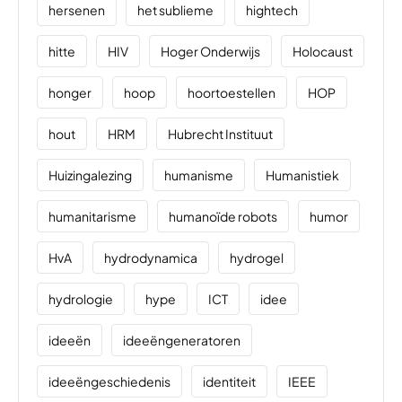
hersenen
het sublieme
hightech
hitte
HIV
Hoger Onderwijs
Holocaust
honger
hoop
hoortoestellen
HOP
hout
HRM
Hubrecht Instituut
Huizingalezing
humanisme
Humanistiek
humanitarisme
humanoïde robots
humor
HvA
hydrodynamica
hydrogel
hydrologie
hype
ICT
idee
ideeën
ideeëngeneratoren
ideeëngeschiedenis
identiteit
IEEE