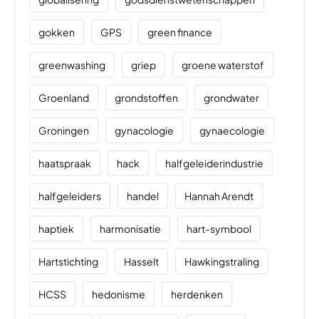
gokken
GPS
green finance
greenwashing
griep
groene waterstof
Groenland
grondstoffen
grondwater
Groningen
gynacologie
gynaecologie
haatspraak
hack
halfgeleiderindustrie
halfgeleiders
handel
Hannah Arendt
haptiek
harmonisatie
hart-symbool
Hartstichting
Hasselt
Hawkingstraling
HCSS
hedonisme
herdenken