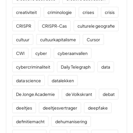
creativiteit
criminologie
crises
crisis
CRISPR
CRISPR-Cas
culturele geografie
cultuur
cultuurkapitalisme
Cursor
CWI
cyber
cyberaanvallen
cybercriminaliteit
Daily Telegraph
data
data science
datalekken
De Jonge Academie
de Volkskrant
debat
deeltjes
deeltjesvertrager
deepfake
definitiemacht
dehumanisering