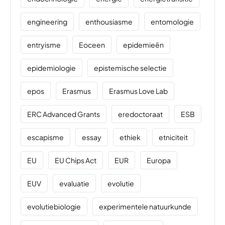
engineering
enthousiasme
entomologie
entryisme
Eoceen
epidemieën
epidemiologie
epistemische selectie
epos
Erasmus
Erasmus Love Lab
ERC Advanced Grants
eredoctoraat
ESB
escapisme
essay
ethiek
etniciteit
EU
EU Chips Act
EUR
Europa
EUV
evaluatie
evolutie
evolutiebiologie
experimentele natuurkunde