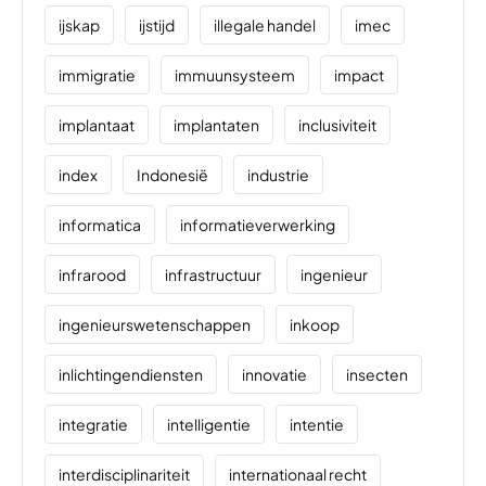
ijskap
ijstijd
illegale handel
imec
immigratie
immuunsysteem
impact
implantaat
implantaten
inclusiviteit
index
Indonesië
industrie
informatica
informatieverwerking
infrarood
infrastructuur
ingenieur
ingenieurswetenschappen
inkoop
inlichtingendiensten
innovatie
insecten
integratie
intelligentie
intentie
interdisciplinariteit
internationaal recht