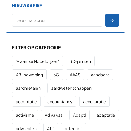
NIEUWSBRIEF
*
E-MAILADRES
*
"
" geeft vereiste velden aan
AANME
FILTER OP CATEGORIE
'Vlaamse Nobelprijzen'
3D-printen
4B-beweging
6G
AAAS
aandacht
aardmetalen
aardwetenschappen
acceptatie
accountancy
acculturatie
activisme
Ad Valvas
Adapt!
adaptatie
advocaten
AfD
affectief