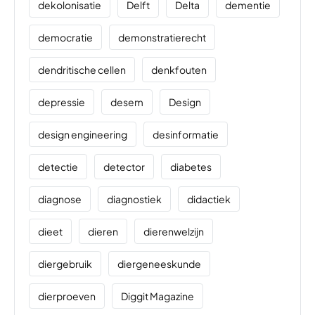
dekolonisatie
Delft
Delta
dementie
democratie
demonstratierecht
dendritische cellen
denkfouten
depressie
desem
Design
design engineering
desinformatie
detectie
detector
diabetes
diagnose
diagnostiek
didactiek
dieet
dieren
dierenwelzijn
diergebruik
diergeneeskunde
dierproeven
Diggit Magazine