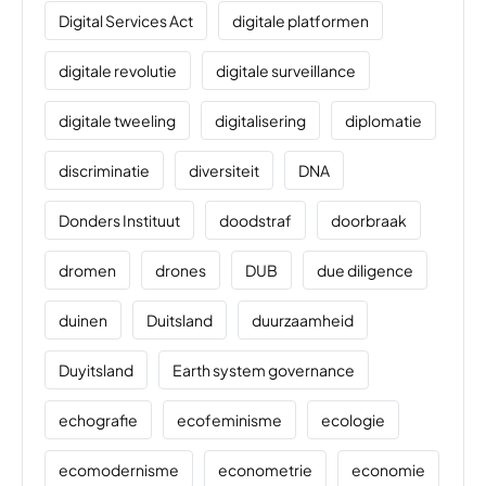
Digital Services Act
digitale platformen
digitale revolutie
digitale surveillance
digitale tweeling
digitalisering
diplomatie
discriminatie
diversiteit
DNA
Donders Instituut
doodstraf
doorbraak
dromen
drones
DUB
due diligence
duinen
Duitsland
duurzaamheid
Duyitsland
Earth system governance
echografie
ecofeminisme
ecologie
ecomodernisme
econometrie
economie