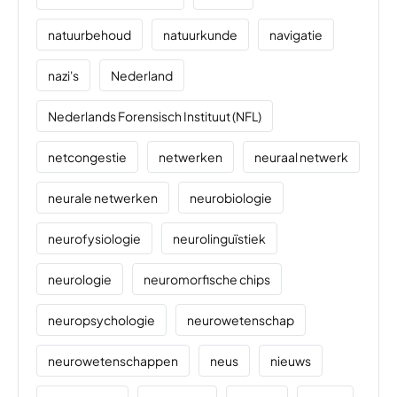
natuurbehoud
natuurkunde
navigatie
nazi's
Nederland
Nederlands Forensisch Instituut (NFL)
netcongestie
netwerken
neuraal netwerk
neurale netwerken
neurobiologie
neurofysiologie
neurolinguïstiek
neurologie
neuromorfische chips
neuropsychologie
neurowetenschap
neurowetenschappen
neus
nieuws