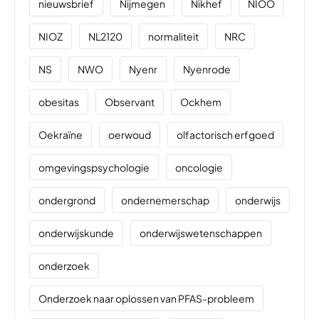
nieuwsbrief
Nijmegen
Nikhef
NIOO
NIOZ
NL2120
normaliteit
NRC
NS
NWO
Nyenr
Nyenrode
obesitas
Observant
Ockhem
Oekraïne
oerwoud
olfactorisch erfgoed
omgevingspsychologie
oncologie
ondergrond
ondernemerschap
onderwijs
onderwijskunde
onderwijswetenschappen
onderzoek
Onderzoek naar oplossen van PFAS-probleem