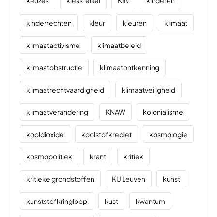
keuzes
kiesstelsel
KIN
kinderen
kinderrechten
kleur
kleuren
klimaat
klimaatactivisme
klimaatbeleid
klimaatobstructie
klimaatontkenning
klimaatrechtvaardigheid
klimaatveiligheid
klimaatverandering
KNAW
kolonialisme
kooldioxide
koolstofkrediet
kosmologie
kosmopolitiek
krant
kritiek
kritieke grondstoffen
KU Leuven
kunst
kunststofkringloop
kust
kwantum