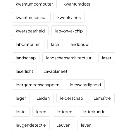
kwantumcomputer
kwantumdots
kwantumsensor
kweekvlees
kwetsbaarheid
lab-on-a-chip
laboratorium
lach
landbouw
landschap
landschapsarchitectuur
laser
laserlicht
Lavaplaneet
leergemeenschappen
leesvaardigheid
leger
Leiden
leiderschap
Lemaître
lente
leren
letteren
letterkunde
leugendetectie
Leuven
leven