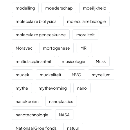
modelling
moederschap
moeilijkheid
moleculaire biofysica
moleculaire biologie
moleculaire geneeskunde
moraliteit
Moravec
morfogenese
MRI
multidisciplinariteit
musicologie
Musk
muziek
muzikaliteit
MVO
mycelium
mythe
mythevorming
nano
nanokooien
nanoplastics
nanotechnologie
NASA
Nationaal Groeifonds
natuur