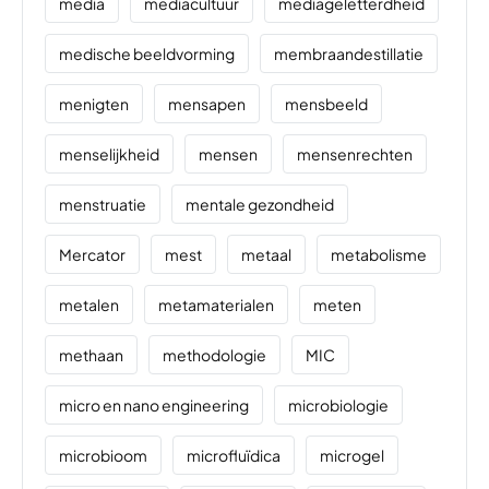
media
mediacultuur
mediageletterdheid
medische beeldvorming
membraandestillatie
menigten
mensapen
mensbeeld
menselijkheid
mensen
mensenrechten
menstruatie
mentale gezondheid
Mercator
mest
metaal
metabolisme
metalen
metamaterialen
meten
methaan
methodologie
MIC
micro en nano engineering
microbiologie
microbioom
microfluïdica
microgel