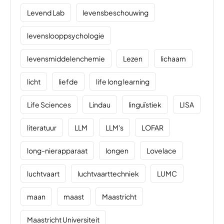
Levend Lab
levensbeschouwing
levenslooppsychologie
levensmiddelenchemie
Lezen
lichaam
licht
liefde
life long learning
Life Sciences
Lindau
linguïstiek
LISA
literatuur
LLM
LLM's
LOFAR
long-nierapparaat
longen
Lovelace
luchtvaart
luchtvaarttechniek
LUMC
maan
maast
Maastricht
Maastricht Universiteit