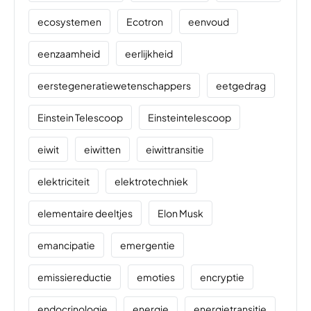
ecosystemen
Ecotron
eenvoud
eenzaamheid
eerlijkheid
eerstegeneratiewetenschappers
eetgedrag
Einstein Telescoop
Einsteintelescoop
eiwit
eiwitten
eiwittransitie
elektriciteit
elektrotechniek
elementaire deeltjes
Elon Musk
emancipatie
emergentie
emissiereductie
emoties
encryptie
endocrinologie
energie
energietransitie