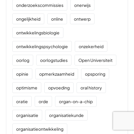
onderzoekscommissies
onerwijs
ongelijkheid
online
ontwerp
ontwikkelingsbiologie
ontwikkelingspsychologie
onzekerheid
oorlog
oorlogstudies
Open Universiteit
opinie
opmerkzaamheid
opsporing
optimisme
opvoeding
oral history
oratie
orde
organ-on-a-chip
organisatie
organisatiekunde
organisatieontwikkeling