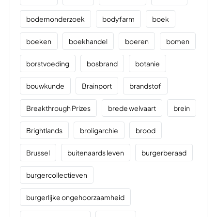
bodemonderzoek
bodyfarm
boek
boeken
boekhandel
boeren
bomen
borstvoeding
bosbrand
botanie
bouwkunde
Brainport
brandstof
Breakthrough Prizes
brede welvaart
brein
Brightlands
broligarchie
brood
Brussel
buitenaards leven
burgerberaad
burgercollectieven
burgerlijke ongehoorzaamheid