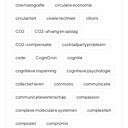
cinematografie
circulaire economie
circulariteit
civiele techniek
clitoris
CO2
CO2-afvang en opslag
CO2-compensatie
cocktailpartyprobleem
code
CogniGron
cognitie
cognitieve inspanning
cognitieve psychologie
collectief leren
commons
communicatie
communicatiewetenschap
compassion
complexe moleculaire systemen
complexiteit
composiet
compromis