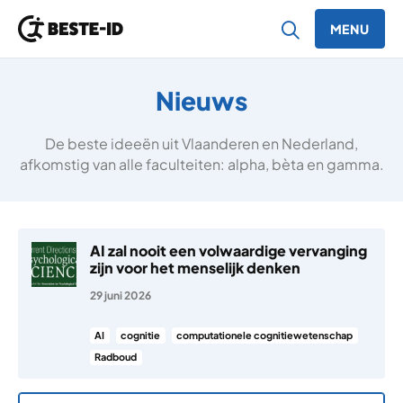
MENU
Ga naar inhoud
Nieuws
De beste ideeën uit Vlaanderen en Nederland,
afkomstig van alle faculteiten: alpha, bèta en gamma.
AI zal nooit een volwaardige vervanging
zijn voor het menselijk denken
29 juni 2026
AI
cognitie
computationele cognitiewetenschap
Radboud