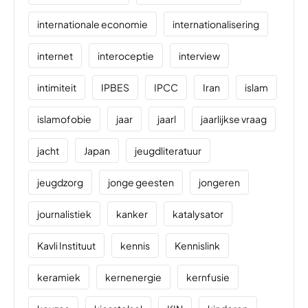
internationale economie
internationalisering
internet
interoceptie
interview
intimiteit
IPBES
IPCC
Iran
islam
islamofobie
jaar
jaarl
jaarlijkse vraag
jacht
Japan
jeugdliteratuur
jeugdzorg
jonge geesten
jongeren
journalistiek
kanker
katalysator
Kavli Instituut
kennis
Kennislink
keramiek
kernenergie
kernfusie