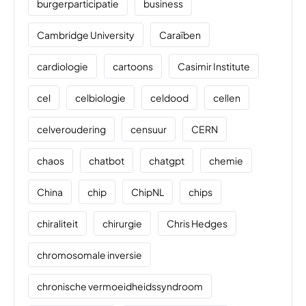
burgerparticipatie
business
Cambridge University
Caraïben
cardiologie
cartoons
Casimir Institute
cel
celbiologie
celdood
cellen
celveroudering
censuur
CERN
chaos
chatbot
chatgpt
chemie
China
chip
ChipNL
chips
chiraliteit
chirurgie
Chris Hedges
chromosomale inversie
chronische vermoeidheidssyndroom