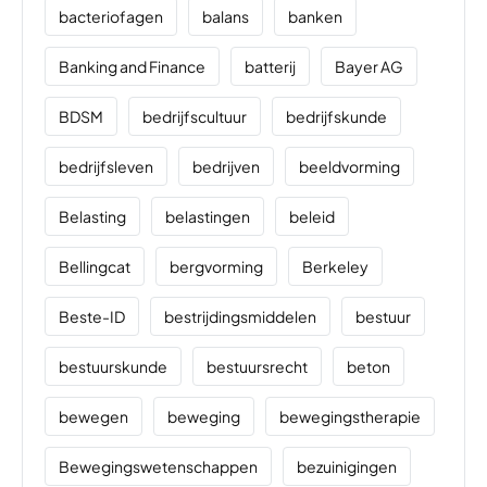
bacteriofagen
balans
banken
Banking and Finance
batterij
Bayer AG
BDSM
bedrijfscultuur
bedrijfskunde
bedrijfsleven
bedrijven
beeldvorming
Belasting
belastingen
beleid
Bellingcat
bergvorming
Berkeley
Beste-ID
bestrijdingsmiddelen
bestuur
bestuurskunde
bestuursrecht
beton
bewegen
beweging
bewegingstherapie
Bewegingswetenschappen
bezuinigingen