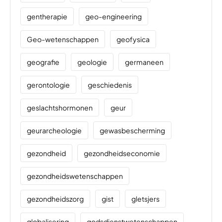
gentherapie
geo-engineering
Geo-wetenschappen
geofysica
geografie
geologie
germaneen
gerontologie
geschiedenis
geslachtshormonen
geur
geurarcheologie
gewasbescherming
gezondheid
gezondheidseconomie
gezondheidswetenschappen
gezondheidszorg
gist
gletsjers
globalisering
godsdienstwetenschappen