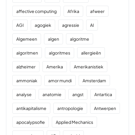
affective computing
Afrika
afweer
AGI
agogiek
agressie
AI
Algemeen
algen
algoritme
algoritmen
algoritmes
allergieën
alzheimer
Amerika
Amerikanistiek
ammoniak
amor mundi
Amsterdam
analyse
anatomie
angst
Antartica
antikapitalisme
antropologie
Antwerpen
apocalypsofie
Applied Mechanics