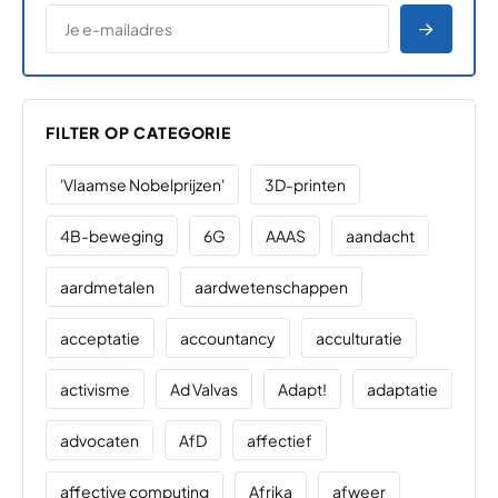
*
E-MAILADRES
*
"
" geeft vereiste velden aan
AANME
FILTER OP CATEGORIE
'Vlaamse Nobelprijzen'
3D-printen
4B-beweging
6G
AAAS
aandacht
aardmetalen
aardwetenschappen
acceptatie
accountancy
acculturatie
activisme
Ad Valvas
Adapt!
adaptatie
advocaten
AfD
affectief
affective computing
Afrika
afweer