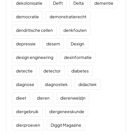
dekolonisatie
Delft
Delta
dementie
democratie
demonstratierecht
dendritische cellen
denkfouten
depressie
desem
Design
design engineering
desinformatie
detectie
detector
diabetes
diagnose
diagnostiek
didactiek
dieet
dieren
dierenwelzijn
diergebruik
diergeneeskunde
dierproeven
Diggit Magazine