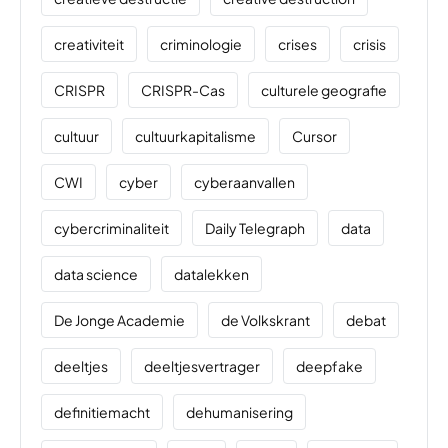
creativiteit
criminologie
crises
crisis
CRISPR
CRISPR-Cas
culturele geografie
cultuur
cultuurkapitalisme
Cursor
CWI
cyber
cyberaanvallen
cybercriminaliteit
Daily Telegraph
data
data science
datalekken
De Jonge Academie
de Volkskrant
debat
deeltjes
deeltjesvertrager
deepfake
definitiemacht
dehumanisering