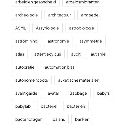
arbeid en gezondheid
arbeidsmigranten
archeologie
architectuur
armoede
ASML
Assyriologie
astrobiologie
astromining
astronomie
asymmetrie
atlas
attentiecylcus
audit
autisme
autocratie
automation bias
autonome robots
auxetische materialen
avant garde
avatar
Babbage
baby's
babylab
bacterie
bacteriën
bacteriofagen
balans
banken