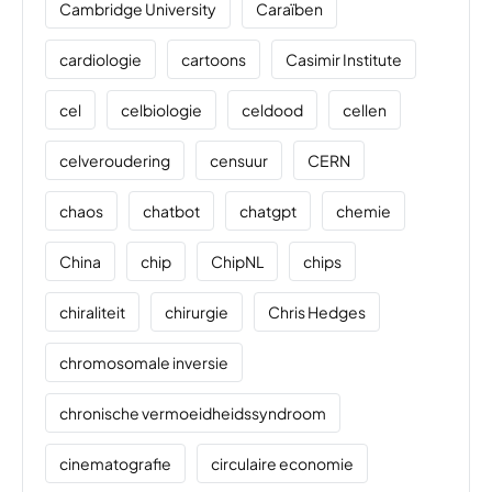
Cambridge University
Caraïben
cardiologie
cartoons
Casimir Institute
cel
celbiologie
celdood
cellen
celveroudering
censuur
CERN
chaos
chatbot
chatgpt
chemie
China
chip
ChipNL
chips
chiraliteit
chirurgie
Chris Hedges
chromosomale inversie
chronische vermoeidheidssyndroom
cinematografie
circulaire economie