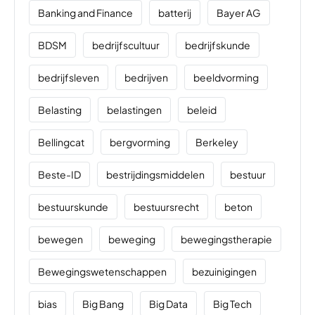
Banking and Finance
batterij
Bayer AG
BDSM
bedrijfscultuur
bedrijfskunde
bedrijfsleven
bedrijven
beeldvorming
Belasting
belastingen
beleid
Bellingcat
bergvorming
Berkeley
Beste-ID
bestrijdingsmiddelen
bestuur
bestuurskunde
bestuursrecht
beton
bewegen
beweging
bewegingstherapie
Bewegingswetenschappen
bezuinigingen
bias
Big Bang
Big Data
Big Tech