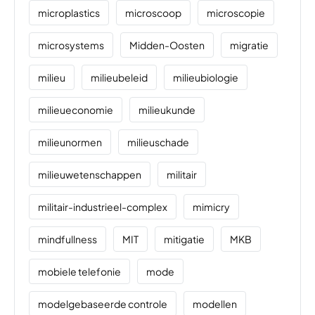
microplastics
microscoop
microscopie
microsystems
Midden-Oosten
migratie
milieu
milieubeleid
milieubiologie
milieueconomie
milieukunde
milieunormen
milieuschade
milieuwetenschappen
militair
militair-industrieel-complex
mimicry
mindfullness
MIT
mitigatie
MKB
mobiele telefonie
mode
modelgebaseerde controle
modellen