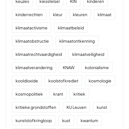
keuzes
kiesstelsel
KIN
kinderen
kinderrechten
kleur
kleuren
klimaat
klimaatactivisme
klimaatbeleid
klimaatobstructie
klimaatontkenning
klimaatrechtvaardigheid
klimaatveiligheid
klimaatverandering
KNAW
kolonialisme
kooldioxide
koolstofkrediet
kosmologie
kosmopolitiek
krant
kritiek
kritieke grondstoffen
KU Leuven
kunst
kunststofkringloop
kust
kwantum