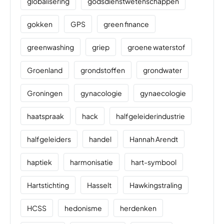
globalisering
godsdienstwetenschappen
gokken
GPS
green finance
greenwashing
griep
groene waterstof
Groenland
grondstoffen
grondwater
Groningen
gynacologie
gynaecologie
haatspraak
hack
halfgeleiderindustrie
halfgeleiders
handel
Hannah Arendt
haptiek
harmonisatie
hart-symbool
Hartstichting
Hasselt
Hawkingstraling
HCSS
hedonisme
herdenken