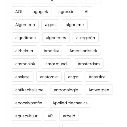
AGI
agogiek
agressie
AI
Algemeen
algen
algoritme
algoritmen
algoritmes
allergieën
alzheimer
Amerika
Amerikanistiek
ammoniak
amor mundi
Amsterdam
analyse
anatomie
angst
Antartica
antikapitalisme
antropologie
Antwerpen
apocalypsofie
Applied Mechanics
aquacultuur
AR
arbeid