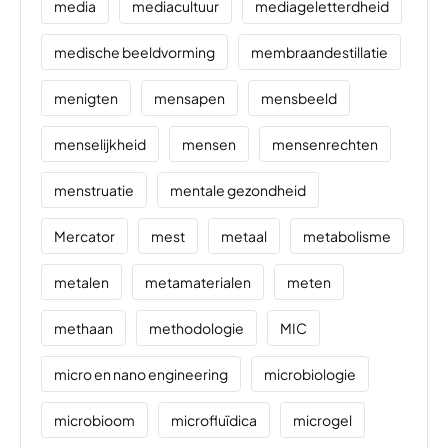
media
mediacultuur
mediageletterdheid
medische beeldvorming
membraandestillatie
menigten
mensapen
mensbeeld
menselijkheid
mensen
mensenrechten
menstruatie
mentale gezondheid
Mercator
mest
metaal
metabolisme
metalen
metamaterialen
meten
methaan
methodologie
MIC
micro en nano engineering
microbiologie
microbioom
microfluïdica
microgel