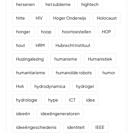
hersenen
het sublieme
hightech
hitte
HIV
Hoger Onderwijs
Holocaust
honger
hoop
hoortoestellen
HOP
hout
HRM
Hubrecht Instituut
Huizingalezing
humanisme
Humanistiek
humanitarisme
humanoïde robots
humor
HvA
hydrodynamica
hydrogel
hydrologie
hype
ICT
idee
ideeën
ideeëngeneratoren
ideeëngeschiedenis
identiteit
IEEE