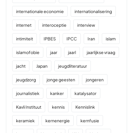
internationale economie
internationalisering
internet
interoceptie
interview
intimiteit
IPBES
IPCC
Iran
islam
islamofobie
jaar
jaarl
jaarlijkse vraag
jacht
Japan
jeugdliteratuur
jeugdzorg
jonge geesten
jongeren
journalistiek
kanker
katalysator
Kavli Instituut
kennis
Kennislink
keramiek
kernenergie
kernfusie