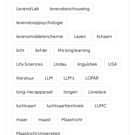
Levend Lab
levensbeschouwing
levenslooppsychologie
levensmiddelenchemie
Lezen
lichaam
licht
liefde
life long learning
Life Sciences
Lindau
linguïstiek
LISA
literatuur
LLM
LLM's
LOFAR
long-nierapparaat
longen
Lovelace
luchtvaart
luchtvaarttechniek
LUMC
maan
maast
Maastricht
Maastricht Universiteit