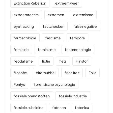
Extinction Rebellion
extreem weer
extreemrechts
extremen
extremisme
eyetracking
factchecken
false negative
farmacologie
fascisme
femgore
femicide
feminisme
fenomenologie
feodalisme
fictie
fiets
Fijnstof
filosofie
filterbubbel
fiscaliteit
Folia
Fontys
forensische psychologie
fossiele brandstoffen
fossiele industrie
fossiele subsidies
fotonen
fotonica