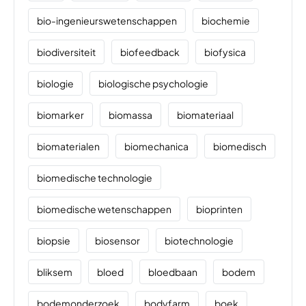
bio-ingenieurswetenschappen
biochemie
biodiversiteit
biofeedback
biofysica
biologie
biologische psychologie
biomarker
biomassa
biomateriaal
biomaterialen
biomechanica
biomedisch
biomedische technologie
biomedische wetenschappen
bioprinten
biopsie
biosensor
biotechnologie
bliksem
bloed
bloedbaan
bodem
bodemonderzoek
bodyfarm
boek