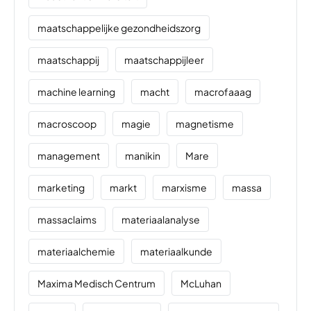
maatschappelijke gezondheidszorg
maatschappij
maatschappijleer
machine learning
macht
macrofaaag
macroscoop
magie
magnetisme
management
manikin
Mare
marketing
markt
marxisme
massa
massaclaims
materiaalanalyse
materiaalchemie
materiaalkunde
Maxima Medisch Centrum
McLuhan