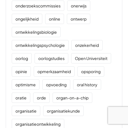
onderzoekscommissies
onerwijs
ongelijkheid
online
ontwerp
ontwikkelingsbiologie
ontwikkelingspsychologie
onzekerheid
oorlog
oorlogstudies
Open Universiteit
opinie
opmerkzaamheid
opsporing
optimisme
opvoeding
oral history
oratie
orde
organ-on-a-chip
organisatie
organisatiekunde
organisatieontwikkeling