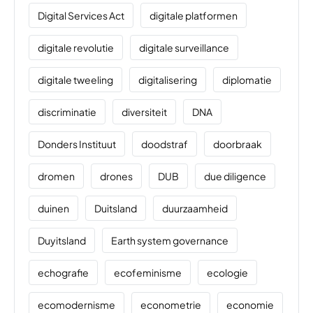
Digital Services Act
digitale platformen
digitale revolutie
digitale surveillance
digitale tweeling
digitalisering
diplomatie
discriminatie
diversiteit
DNA
Donders Instituut
doodstraf
doorbraak
dromen
drones
DUB
due diligence
duinen
Duitsland
duurzaamheid
Duyitsland
Earth system governance
echografie
ecofeminisme
ecologie
ecomodernisme
econometrie
economie