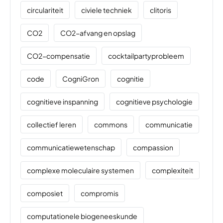
circulariteit
civiele techniek
clitoris
CO2
CO2-afvang en opslag
CO2-compensatie
cocktailpartyprobleem
code
CogniGron
cognitie
cognitieve inspanning
cognitieve psychologie
collectief leren
commons
communicatie
communicatiewetenschap
compassion
complexe moleculaire systemen
complexiteit
composiet
compromis
computationele biogeneeskunde