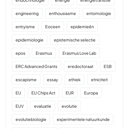
engineering
enthousiasme
entomologie
entryisme
Eoceen
epidemieën
epidemiologie
epistemische selectie
epos
Erasmus
Erasmus Love Lab
ERC Advanced Grants
eredoctoraat
ESB
escapisme
essay
ethiek
etniciteit
EU
EU Chips Act
EUR
Europa
EUV
evaluatie
evolutie
evolutiebiologie
experimentele natuurkunde