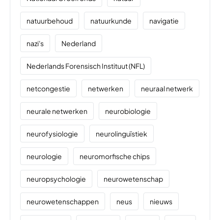
natuurbehoud
natuurkunde
navigatie
nazi's
Nederland
Nederlands Forensisch Instituut (NFL)
netcongestie
netwerken
neuraal netwerk
neurale netwerken
neurobiologie
neurofysiologie
neurolinguïstiek
neurologie
neuromorfische chips
neuropsychologie
neurowetenschap
neurowetenschappen
neus
nieuws