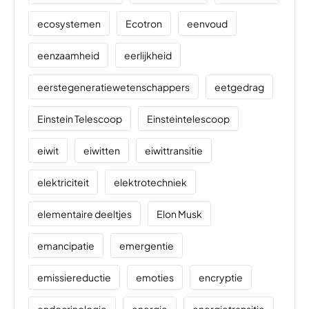
ecosystemen
Ecotron
eenvoud
eenzaamheid
eerlijkheid
eerstegeneratiewetenschappers
eetgedrag
Einstein Telescoop
Einsteintelescoop
eiwit
eiwitten
eiwittransitie
elektriciteit
elektrotechniek
elementaire deeltjes
Elon Musk
emancipatie
emergentie
emissiereductie
emoties
encryptie
endocrinologie
energie
energietransitie