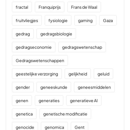
fractal
Franquiprijs
Frans de Waal
fruitvliegjes
fysiologie
gaming
Gaza
gedrag
gedragsbiologie
gedragseconomie
gedragswetenschap
Gedragswetenschappen
geestelijke verzorging
gelijkheid
geluid
gender
geneeskunde
geneesmiddelen
genen
generaties
generatieve AI
genetica
genetische modificatie
genocide
genomica
Gent