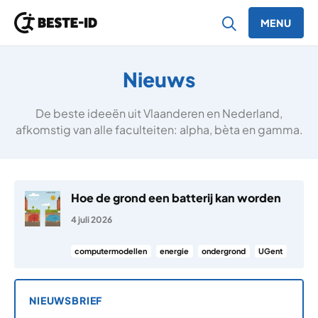
MENU
Ga naar inhoud
Nieuws
De beste ideeën uit Vlaanderen en Nederland,
afkomstig van alle faculteiten: alpha, bèta en gamma.
Hoe de grond een batterij kan worden
4 juli 2026
computermodellen
energie
ondergrond
UGent
NIEUWSBRIEF