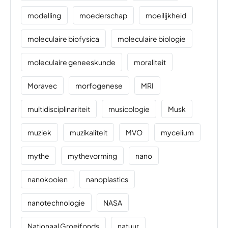
modelling
moederschap
moeilijkheid
moleculaire biofysica
moleculaire biologie
moleculaire geneeskunde
moraliteit
Moravec
morfogenese
MRI
multidisciplinariteit
musicologie
Musk
muziek
muzikaliteit
MVO
mycelium
mythe
mythevorming
nano
nanokooien
nanoplastics
nanotechnologie
NASA
Nationaal Groeifonds
natuur