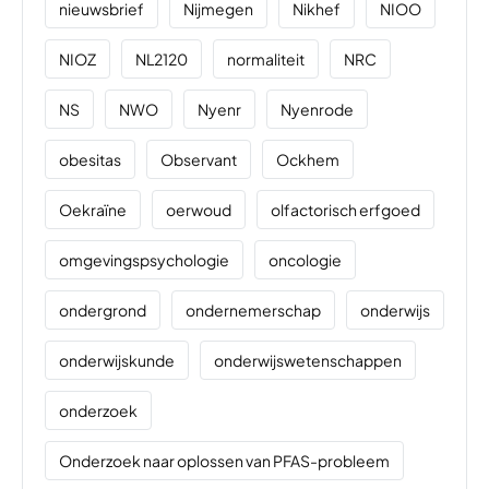
nieuwsbrief
Nijmegen
Nikhef
NIOO
NIOZ
NL2120
normaliteit
NRC
NS
NWO
Nyenr
Nyenrode
obesitas
Observant
Ockhem
Oekraïne
oerwoud
olfactorisch erfgoed
omgevingspsychologie
oncologie
ondergrond
ondernemerschap
onderwijs
onderwijskunde
onderwijswetenschappen
onderzoek
Onderzoek naar oplossen van PFAS-probleem