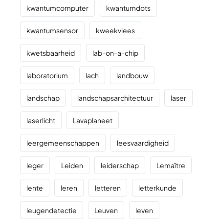
kwantumcomputer
kwantumdots
kwantumsensor
kweekvlees
kwetsbaarheid
lab-on-a-chip
laboratorium
lach
landbouw
landschap
landschapsarchitectuur
laser
laserlicht
Lavaplaneet
leergemeenschappen
leesvaardigheid
leger
Leiden
leiderschap
Lemaître
lente
leren
letteren
letterkunde
leugendetectie
Leuven
leven