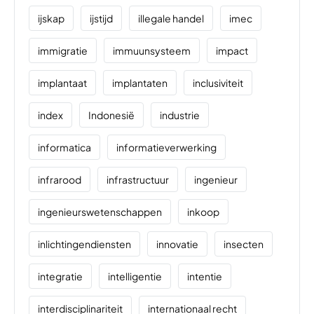
ijskap
ijstijd
illegale handel
imec
immigratie
immuunsysteem
impact
implantaat
implantaten
inclusiviteit
index
Indonesië
industrie
informatica
informatieverwerking
infrarood
infrastructuur
ingenieur
ingenieurswetenschappen
inkoop
inlichtingendiensten
innovatie
insecten
integratie
intelligentie
intentie
interdisciplinariteit
internationaal recht