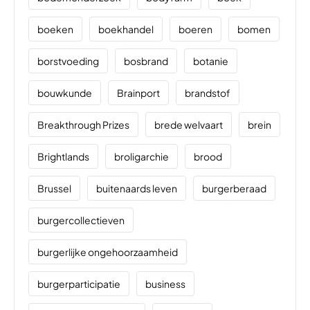
boeken
boekhandel
boeren
bomen
borstvoeding
bosbrand
botanie
bouwkunde
Brainport
brandstof
Breakthrough Prizes
brede welvaart
brein
Brightlands
broligarchie
brood
Brussel
buitenaards leven
burgerberaad
burgercollectieven
burgerlijke ongehoorzaamheid
burgerparticipatie
business