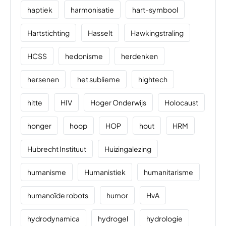
haptiek
harmonisatie
hart-symbool
Hartstichting
Hasselt
Hawkingstraling
HCSS
hedonisme
herdenken
hersenen
het sublieme
hightech
hitte
HIV
Hoger Onderwijs
Holocaust
honger
hoop
HOP
hout
HRM
Hubrecht Instituut
Huizingalezing
humanisme
Humanistiek
humanitarisme
humanoïde robots
humor
HvA
hydrodynamica
hydrogel
hydrologie