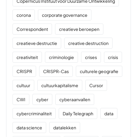
Copernicus Instituut voor Duurzame Ontwikkeling
corona
corporate governance
Correspondent
creatieve beroepen
creatieve destructie
creative destruction
creativiteit
criminologie
crises
crisis
CRISPR
CRISPR-Cas
culturele geografie
cultuur
cultuurkapitalisme
Cursor
CWI
cyber
cyberaanvallen
cybercriminaliteit
Daily Telegraph
data
data science
datalekken