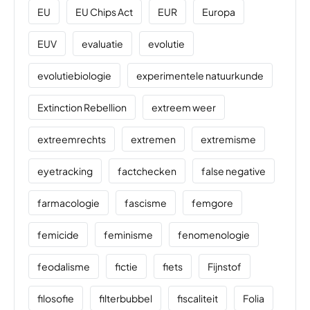
EU
EU Chips Act
EUR
Europa
EUV
evaluatie
evolutie
evolutiebiologie
experimentele natuurkunde
Extinction Rebellion
extreem weer
extreemrechts
extremen
extremisme
eyetracking
factchecken
false negative
farmacologie
fascisme
femgore
femicide
feminisme
fenomenologie
feodalisme
fictie
fiets
Fijnstof
filosofie
filterbubbel
fiscaliteit
Folia