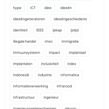
hype
ICT
idee
ideeën
ideeëngeneratoren
ideeëngeschiedenis
identiteit
IEEE
ijskap
ijstijd
illegale handel
imec
immigratie
immuunsysteem
impact
implantaat
implantaten
inclusiviteit
index
Indonesië
industrie
informatica
informatieverwerking
infrarood
infrastructuur
ingenieur
ingenieurswetenschappen
inkoop