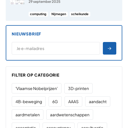
29 september 2025
computing
Nijmegen
scheikunde
NIEUWSBRIEF
*
E-MAILADRES
*
"
" geeft vereiste velden aan
AANME
FILTER OP CATEGORIE
'Vlaamse Nobelprijzen'
3D-printen
4B-beweging
6G
AAAS
aandacht
aardmetalen
aardwetenschappen
acceptatie
accountancy
acculturatie