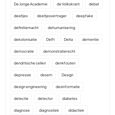
De Jonge Academie
de Volkskrant
debat
deeltjes
deeltjesvertrager
deepfake
definitiemacht
dehumanisering
dekolonisatie
Delft
Delta
dementie
democratie
demonstratierecht
dendritische cellen
denkfouten
depressie
desem
Design
design engineering
desinformatie
detectie
detector
diabetes
diagnose
diagnostiek
didactiek