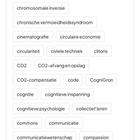
chromosomale inversie
chronische vermoeidheidssyndroom
cinematografie
circulaire economie
circulariteit
civiele techniek
clitoris
CO2
CO2-afvang en opslag
CO2-compensatie
code
CogniGron
cognitie
cognitieve inspanning
cognitieve psychologie
collectief leren
commons
communicatie
communicatiewetenschap
compassion