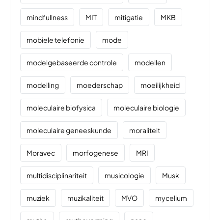
mindfullness
MIT
mitigatie
MKB
mobiele telefonie
mode
modelgebaseerde controle
modellen
modelling
moederschap
moeilijkheid
moleculaire biofysica
moleculaire biologie
moleculaire geneeskunde
moraliteit
Moravec
morfogenese
MRI
multidisciplinariteit
musicologie
Musk
muziek
muzikaliteit
MVO
mycelium