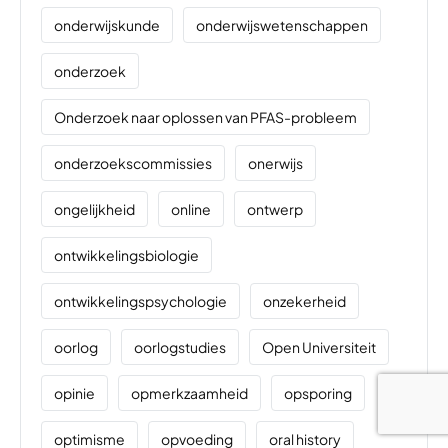
onderwijskunde
onderwijswetenschappen
onderzoek
Onderzoek naar oplossen van PFAS-probleem
onderzoekscommissies
onerwijs
ongelijkheid
online
ontwerp
ontwikkelingsbiologie
ontwikkelingspsychologie
onzekerheid
oorlog
oorlogstudies
Open Universiteit
opinie
opmerkzaamheid
opsporing
optimisme
opvoeding
oral history