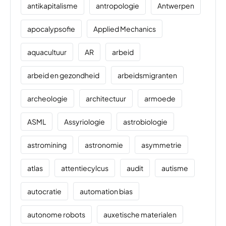
antikapitalisme
antropologie
Antwerpen
apocalypsofie
Applied Mechanics
aquacultuur
AR
arbeid
arbeid en gezondheid
arbeidsmigranten
archeologie
architectuur
armoede
ASML
Assyriologie
astrobiologie
astromining
astronomie
asymmetrie
atlas
attentiecylcus
audit
autisme
autocratie
automation bias
autonome robots
auxetische materialen