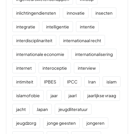
inlichtingendiensten
innovatie
insecten
integratie
intelligentie
intentie
interdisciplinariteit
internationaal recht
internationale economie
internationalisering
internet
interoceptie
interview
intimiteit
IPBES
IPCC
Iran
islam
islamofobie
jaar
jaarl
jaarlijkse vraag
jacht
Japan
jeugdliteratuur
jeugdzorg
jonge geesten
jongeren