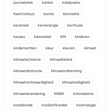
journalistiek
kanker
katalysator
Kavli Instituut
kennis
Kennislink
keramiek
kernenergie
kernfusie
keuzes
kiesstelsel
KIN
kinderen
kinderrechten
kleur
kleuren
klimaat
klimaatactivisme
klimaatbeleid
klimaatobstructie
klimaatontkenning
klimaatrechtvaardigheid
klimaatveiligheid
klimaatverandering
KNAW
kolonialisme
kooldioxide
koolstofkrediet
kosmologie