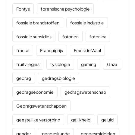
Fontys
forensische psychologie
fossiele brandstoffen
fossiele industrie
fossiele subsidies
fotonen
fotonica
fractal
Franquiprijs
Frans de Waal
fruitvliegjes
fysiologie
gaming
Gaza
gedrag
gedragsbiologie
gedragseconomie
gedragswetenschap
Gedragswetenschappen
geestelijke verzorging
gelijkheid
geluid
gender
geneeskunde
geneesmiddelen