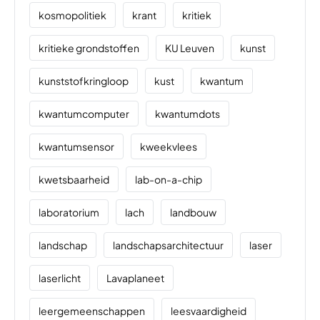
kosmopolitiek
krant
kritiek
kritieke grondstoffen
KU Leuven
kunst
kunststofkringloop
kust
kwantum
kwantumcomputer
kwantumdots
kwantumsensor
kweekvlees
kwetsbaarheid
lab-on-a-chip
laboratorium
lach
landbouw
landschap
landschapsarchitectuur
laser
laserlicht
Lavaplaneet
leergemeenschappen
leesvaardigheid