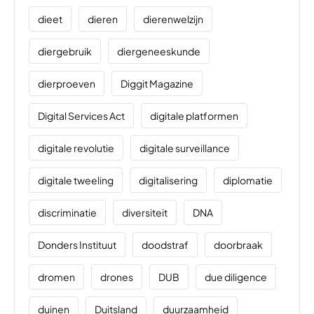
dieet
dieren
dierenwelzijn
diergebruik
diergeneeskunde
dierproeven
Diggit Magazine
Digital Services Act
digitale platformen
digitale revolutie
digitale surveillance
digitale tweeling
digitalisering
diplomatie
discriminatie
diversiteit
DNA
Donders Instituut
doodstraf
doorbraak
dromen
drones
DUB
due diligence
duinen
Duitsland
duurzaamheid