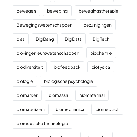
bewegen
beweging
bewegingstherapie
Bewegingswetenschappen
bezuinigingen
bias
Big Bang
Big Data
Big Tech
bio-ingenieurswetenschappen
biochemie
biodiversiteit
biofeedback
biofysica
biologie
biologische psychologie
biomarker
biomassa
biomateriaal
biomaterialen
biomechanica
biomedisch
biomedische technologie