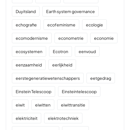
Duyitsland
Earth system governance
echografie
ecofeminisme
ecologie
ecomodernisme
econometrie
economie
ecosystemen
Ecotron
eenvoud
eenzaamheid
eerlijkheid
eerstegeneratiewetenschappers
eetgedrag
Einstein Telescoop
Einsteintelescoop
eiwit
eiwitten
eiwittransitie
elektriciteit
elektrotechniek