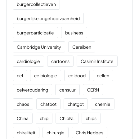
burgercollectieven
burgerlijke ongehoorzaamheid
burgerparticipatie
business
Cambridge University
Caraïben
cardiologie
cartoons
Casimir Institute
cel
celbiologie
celdood
cellen
celveroudering
censuur
CERN
chaos
chatbot
chatgpt
chemie
China
chip
ChipNL
chips
chiraliteit
chirurgie
Chris Hedges