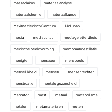
massaclaims
materiaalanalyse
materiaalchemie
materiaalkunde
Maxima Medisch Centrum
McLuhan
media
mediacultuur
mediageletterdheid
medische beeldvorming
membraandestillatie
menigten
mensapen
mensbeeld
menselijkheid
mensen
mensenrechten
menstruatie
mentale gezondheid
Mercator
mest
metaal
metabolisme
metalen
metamaterialen
meten