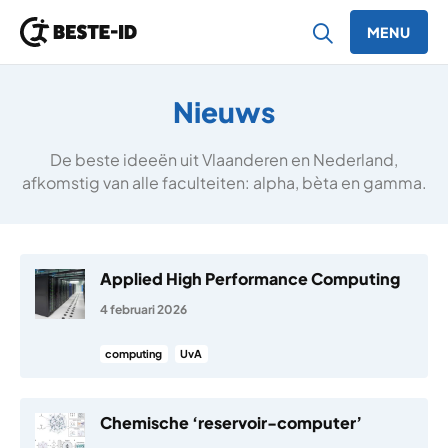
MENU
Ga naar inhoud
Nieuws
De beste ideeën uit Vlaanderen en Nederland,
afkomstig van alle faculteiten: alpha, bèta en gamma.
Applied High Performance Computing
4 februari 2026
computing
UvA
Chemische ‘reservoir-computer’