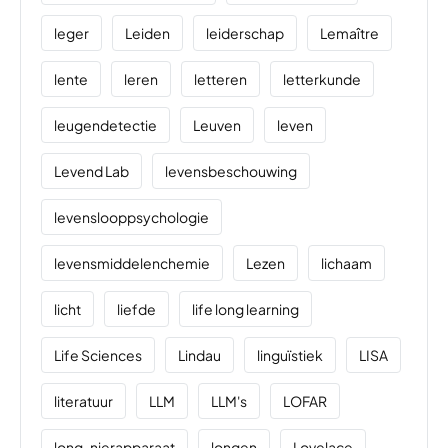
leger
Leiden
leiderschap
Lemaître
lente
leren
letteren
letterkunde
leugendetectie
Leuven
leven
Levend Lab
levensbeschouwing
levenslooppsychologie
levensmiddelenchemie
Lezen
lichaam
licht
liefde
life long learning
Life Sciences
Lindau
linguïstiek
LISA
literatuur
LLM
LLM's
LOFAR
long-nierapparaat
longen
Lovelace