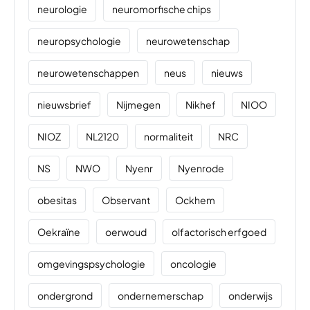
neurologie
neuromorfische chips
neuropsychologie
neurowetenschap
neurowetenschappen
neus
nieuws
nieuwsbrief
Nijmegen
Nikhef
NIOO
NIOZ
NL2120
normaliteit
NRC
NS
NWO
Nyenr
Nyenrode
obesitas
Observant
Ockhem
Oekraïne
oerwoud
olfactorisch erfgoed
omgevingspsychologie
oncologie
ondergrond
ondernemerschap
onderwijs