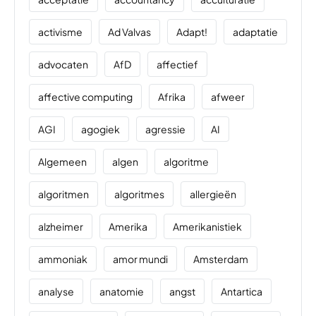
activisme
Ad Valvas
Adapt!
adaptatie
advocaten
AfD
affectief
affective computing
Afrika
afweer
AGI
agogiek
agressie
AI
Algemeen
algen
algoritme
algoritmen
algoritmes
allergieën
alzheimer
Amerika
Amerikanistiek
ammoniak
amor mundi
Amsterdam
analyse
anatomie
angst
Antartica