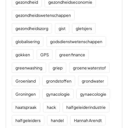
gezondheid
gezondheidseconomie
gezondheidswetenschappen
gezondheidszorg
gist
gletsjers
globalisering
godsdienstwetenschappen
gokken
GPS
green finance
greenwashing
griep
groene waterstof
Groenland
grondstoffen
grondwater
Groningen
gynacologie
gynaecologie
haatspraak
hack
halfgeleiderindustrie
halfgeleiders
handel
Hannah Arendt