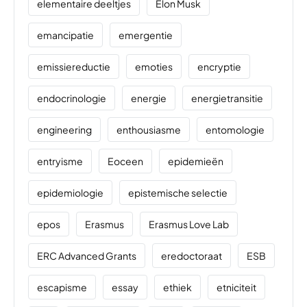
elementaire deeltjes
Elon Musk
emancipatie
emergentie
emissiereductie
emoties
encryptie
endocrinologie
energie
energietransitie
engineering
enthousiasme
entomologie
entryisme
Eoceen
epidemieën
epidemiologie
epistemische selectie
epos
Erasmus
Erasmus Love Lab
ERC Advanced Grants
eredoctoraat
ESB
escapisme
essay
ethiek
etniciteit