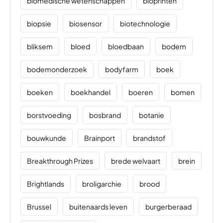
biomedische wetenschappen
bioprinten
biopsie
biosensor
biotechnologie
bliksem
bloed
bloedbaan
bodem
bodemonderzoek
bodyfarm
boek
boeken
boekhandel
boeren
bomen
borstvoeding
bosbrand
botanie
bouwkunde
Brainport
brandstof
Breakthrough Prizes
brede welvaart
brein
Brightlands
broligarchie
brood
Brussel
buitenaards leven
burgerberaad