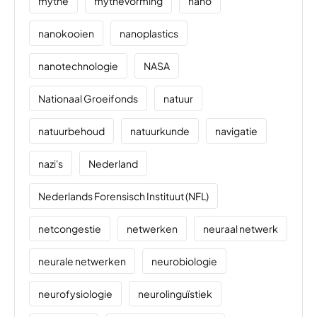
mythe
mythevorming
nano
nanokooien
nanoplastics
nanotechnologie
NASA
Nationaal Groeifonds
natuur
natuurbehoud
natuurkunde
navigatie
nazi's
Nederland
Nederlands Forensisch Instituut (NFL)
netcongestie
netwerken
neuraal netwerk
neurale netwerken
neurobiologie
neurofysiologie
neurolinguïstiek