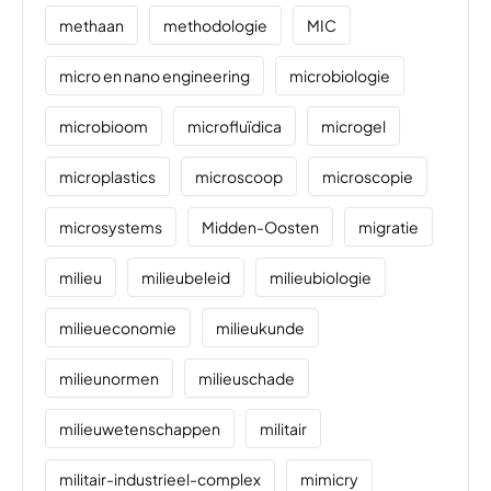
methaan
methodologie
MIC
micro en nano engineering
microbiologie
microbioom
microfluïdica
microgel
microplastics
microscoop
microscopie
microsystems
Midden-Oosten
migratie
milieu
milieubeleid
milieubiologie
milieueconomie
milieukunde
milieunormen
milieuschade
milieuwetenschappen
militair
militair-industrieel-complex
mimicry