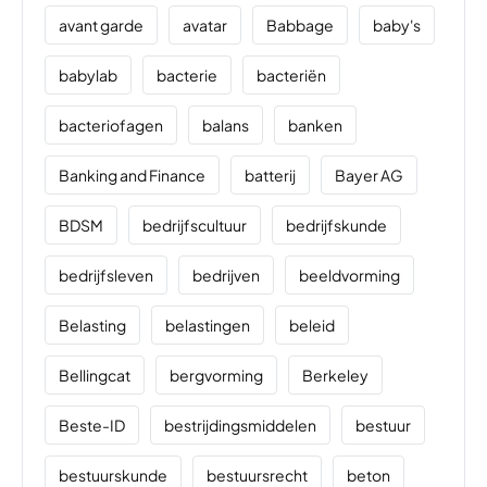
avant garde
avatar
Babbage
baby's
babylab
bacterie
bacteriën
bacteriofagen
balans
banken
Banking and Finance
batterij
Bayer AG
BDSM
bedrijfscultuur
bedrijfskunde
bedrijfsleven
bedrijven
beeldvorming
Belasting
belastingen
beleid
Bellingcat
bergvorming
Berkeley
Beste-ID
bestrijdingsmiddelen
bestuur
bestuurskunde
bestuursrecht
beton