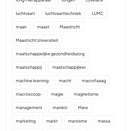
luchtvaart
luchtvaarttechniek
LUMC
maan
maast
Maastricht
Maastricht Universiteit
maatschappelijke gezondheidszorg
maatschappij
maatschappijleer
machine learning
macht
macrofaaag
macroscoop
magie
magnetisme
management
manikin
Mare
marketing
markt
marxisme
massa