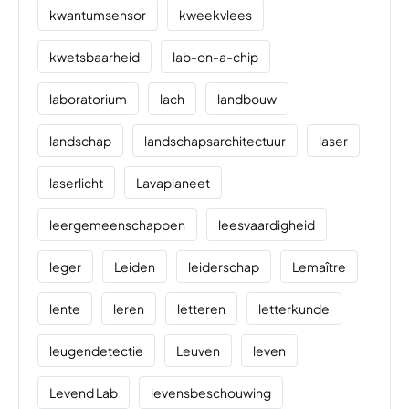
kwantumsensor
kweekvlees
kwetsbaarheid
lab-on-a-chip
laboratorium
lach
landbouw
landschap
landschapsarchitectuur
laser
laserlicht
Lavaplaneet
leergemeenschappen
leesvaardigheid
leger
Leiden
leiderschap
Lemaître
lente
leren
letteren
letterkunde
leugendetectie
Leuven
leven
Levend Lab
levensbeschouwing