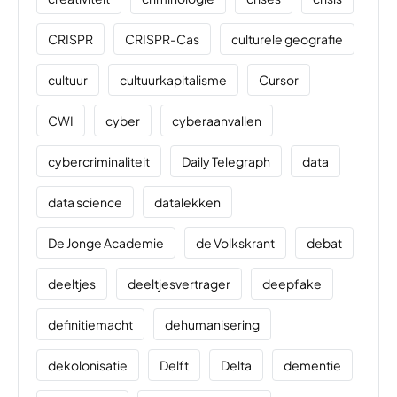
CRISPR
CRISPR-Cas
culturele geografie
cultuur
cultuurkapitalisme
Cursor
CWI
cyber
cyberaanvallen
cybercriminaliteit
Daily Telegraph
data
data science
datalekken
De Jonge Academie
de Volkskrant
debat
deeltjes
deeltjesvertrager
deepfake
definitiemacht
dehumanisering
dekolonisatie
Delft
Delta
dementie