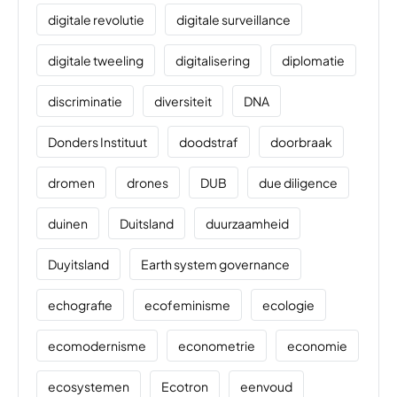
digitale revolutie
digitale surveillance
digitale tweeling
digitalisering
diplomatie
discriminatie
diversiteit
DNA
Donders Instituut
doodstraf
doorbraak
dromen
drones
DUB
due diligence
duinen
Duitsland
duurzaamheid
Duyitsland
Earth system governance
echografie
ecofeminisme
ecologie
ecomodernisme
econometrie
economie
ecosystemen
Ecotron
eenvoud