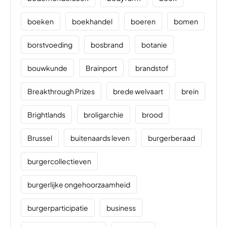
boeken
boekhandel
boeren
bomen
borstvoeding
bosbrand
botanie
bouwkunde
Brainport
brandstof
Breakthrough Prizes
brede welvaart
brein
Brightlands
broligarchie
brood
Brussel
buitenaards leven
burgerberaad
burgercollectieven
burgerlijke ongehoorzaamheid
burgerparticipatie
business