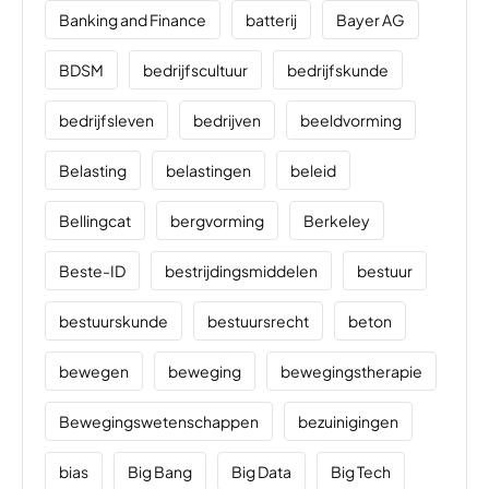
Banking and Finance
batterij
Bayer AG
BDSM
bedrijfscultuur
bedrijfskunde
bedrijfsleven
bedrijven
beeldvorming
Belasting
belastingen
beleid
Bellingcat
bergvorming
Berkeley
Beste-ID
bestrijdingsmiddelen
bestuur
bestuurskunde
bestuursrecht
beton
bewegen
beweging
bewegingstherapie
Bewegingswetenschappen
bezuinigingen
bias
Big Bang
Big Data
Big Tech