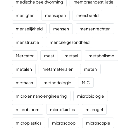
medische beeldvorming
membraandestillatie
menigten
mensapen
mensbeeld
menselijkheid
mensen
mensenrechten
menstruatie
mentale gezondheid
Mercator
mest
metaal
metabolisme
metalen
metamaterialen
meten
methaan
methodologie
MIC
micro en nano engineering
microbiologie
microbioom
microfluïdica
microgel
microplastics
microscoop
microscopie