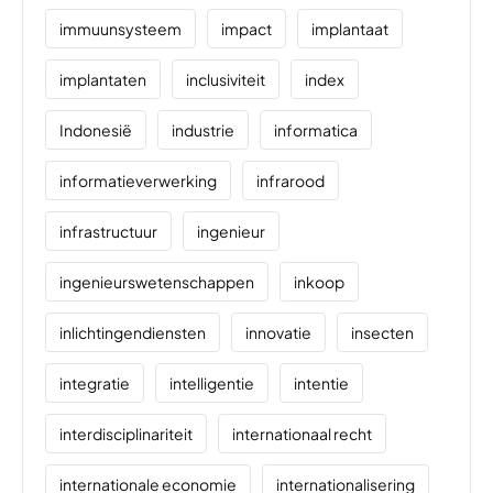
immuunsysteem
impact
implantaat
implantaten
inclusiviteit
index
Indonesië
industrie
informatica
informatieverwerking
infrarood
infrastructuur
ingenieur
ingenieurswetenschappen
inkoop
inlichtingendiensten
innovatie
insecten
integratie
intelligentie
intentie
interdisciplinariteit
internationaal recht
internationale economie
internationalisering