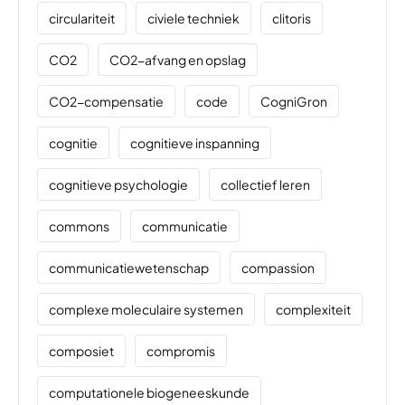
circulariteit
civiele techniek
clitoris
CO2
CO2-afvang en opslag
CO2-compensatie
code
CogniGron
cognitie
cognitieve inspanning
cognitieve psychologie
collectief leren
commons
communicatie
communicatiewetenschap
compassion
complexe moleculaire systemen
complexiteit
composiet
compromis
computationele biogeneeskunde