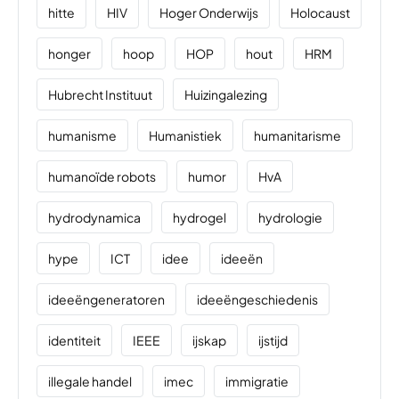
hitte
HIV
Hoger Onderwijs
Holocaust
honger
hoop
HOP
hout
HRM
Hubrecht Instituut
Huizingalezing
humanisme
Humanistiek
humanitarisme
humanoïde robots
humor
HvA
hydrodynamica
hydrogel
hydrologie
hype
ICT
idee
ideeën
ideeëngeneratoren
ideeëngeschiedenis
identiteit
IEEE
ijskap
ijstijd
illegale handel
imec
immigratie