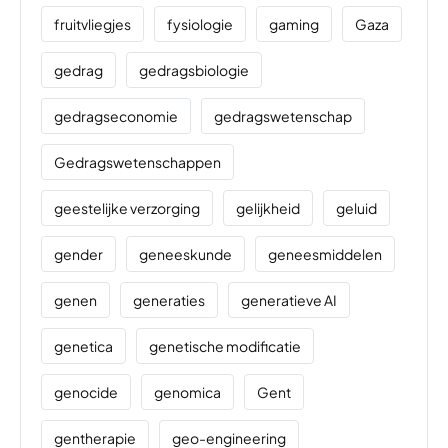
fruitvliegjes
fysiologie
gaming
Gaza
gedrag
gedragsbiologie
gedragseconomie
gedragswetenschap
Gedragswetenschappen
geestelijke verzorging
gelijkheid
geluid
gender
geneeskunde
geneesmiddelen
genen
generaties
generatieve AI
genetica
genetische modificatie
genocide
genomica
Gent
gentherapie
geo-engineering