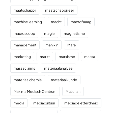
maatschappij
maatschappijleer
machine learning
macht
macrofaaag
macroscoop
magie
magnetisme
management
manikin
Mare
marketing
markt
marxisme
massa
massaclaims
materiaalanalyse
materiaalchemie
materiaalkunde
Maxima Medisch Centrum
McLuhan
media
mediacultuur
mediageletterdheid