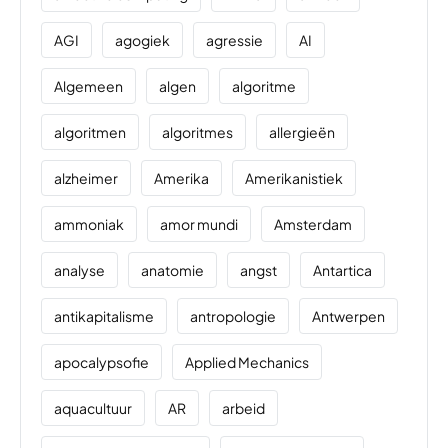
AGI
agogiek
agressie
AI
Algemeen
algen
algoritme
algoritmen
algoritmes
allergieën
alzheimer
Amerika
Amerikanistiek
ammoniak
amor mundi
Amsterdam
analyse
anatomie
angst
Antartica
antikapitalisme
antropologie
Antwerpen
apocalypsofie
Applied Mechanics
aquacultuur
AR
arbeid