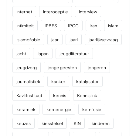
internet
interoceptie
interview
intimiteit
IPBES
IPCC
Iran
islam
islamofobie
jaar
jaarl
jaarlijkse vraag
jacht
Japan
jeugdliteratuur
jeugdzorg
jonge geesten
jongeren
journalistiek
kanker
katalysator
Kavli Instituut
kennis
Kennislink
keramiek
kernenergie
kernfusie
keuzes
kiesstelsel
KIN
kinderen