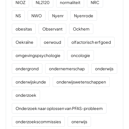
NIOZ
NL2120
normaliteit
NRC
NS
NWO
Nyenr
Nyenrode
obesitas
Observant
Ockhem
Oekraïne
oerwoud
olfactorisch erfgoed
omgevingspsychologie
oncologie
ondergrond
ondernemerschap
onderwijs
onderwijskunde
onderwijswetenschappen
onderzoek
Onderzoek naar oplossen van PFAS-probleem
onderzoekscommissies
onerwijs