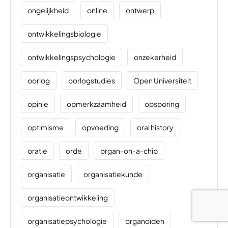
ongelijkheid
online
ontwerp
ontwikkelingsbiologie
ontwikkelingspsychologie
onzekerheid
oorlog
oorlogstudies
Open Universiteit
opinie
opmerkzaamheid
opsporing
optimisme
opvoeding
oral history
oratie
orde
organ-on-a-chip
organisatie
organisatiekunde
organisatieontwikkeling
organisatiepsychologie
organoïden