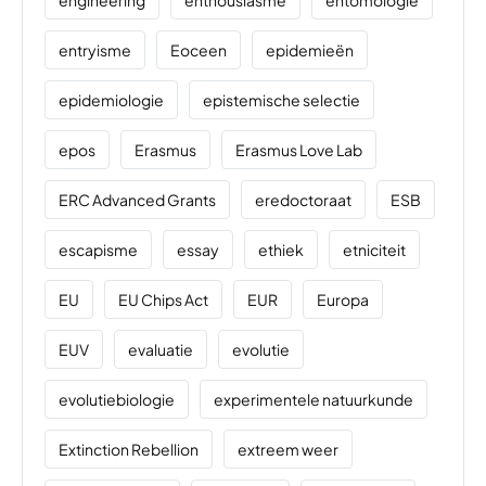
entryisme
Eoceen
epidemieën
epidemiologie
epistemische selectie
epos
Erasmus
Erasmus Love Lab
ERC Advanced Grants
eredoctoraat
ESB
escapisme
essay
ethiek
etniciteit
EU
EU Chips Act
EUR
Europa
EUV
evaluatie
evolutie
evolutiebiologie
experimentele natuurkunde
Extinction Rebellion
extreem weer