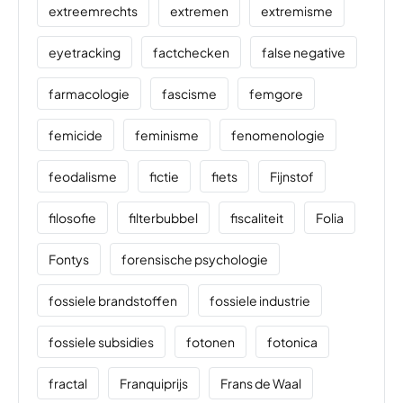
extreemrechts
extremen
extremisme
eyetracking
factchecken
false negative
farmacologie
fascisme
femgore
femicide
feminisme
fenomenologie
feodalisme
fictie
fiets
Fijnstof
filosofie
filterbubbel
fiscaliteit
Folia
Fontys
forensische psychologie
fossiele brandstoffen
fossiele industrie
fossiele subsidies
fotonen
fotonica
fractal
Franquiprijs
Frans de Waal