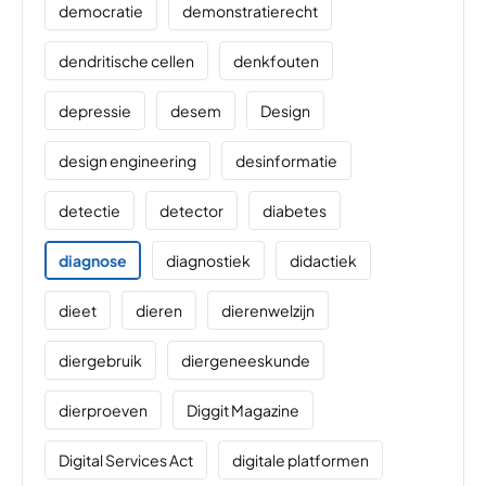
democratie
demonstratierecht
dendritische cellen
denkfouten
depressie
desem
Design
design engineering
desinformatie
detectie
detector
diabetes
diagnose
diagnostiek
didactiek
dieet
dieren
dierenwelzijn
diergebruik
diergeneeskunde
dierproeven
Diggit Magazine
Digital Services Act
digitale platformen