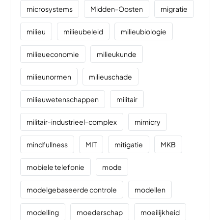
microsystems
Midden-Oosten
migratie
milieu
milieubeleid
milieubiologie
milieueconomie
milieukunde
milieunormen
milieuschade
milieuwetenschappen
militair
militair-industrieel-complex
mimicry
mindfullness
MIT
mitigatie
MKB
mobiele telefonie
mode
modelgebaseerde controle
modellen
modelling
moederschap
moeilijkheid