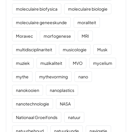
moleculaire biofysica
moleculaire biologie
moleculaire geneeskunde
moraliteit
Moravec
morfogenese
MRI
multidisciplinariteit
musicologie
Musk
muziek
muzikaliteit
MVO
mycelium
mythe
mythevorming
nano
nanokooien
nanoplastics
nanotechnologie
NASA
Nationaal Groeifonds
natuur
natuurbehoud
natuurkunde
navigatie