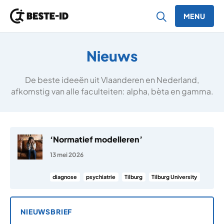
MENU
Ga naar inhoud
Nieuws
De beste ideeën uit Vlaanderen en Nederland,
afkomstig van alle faculteiten: alpha, bèta en gamma.
‘Normatief modelleren’
13 mei 2026
diagnose
psychiatrie
Tilburg
Tilburg University
NIEUWSBRIEF