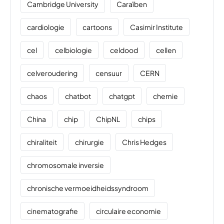
Cambridge University
Caraïben
cardiologie
cartoons
Casimir Institute
cel
celbiologie
celdood
cellen
celveroudering
censuur
CERN
chaos
chatbot
chatgpt
chemie
China
chip
ChipNL
chips
chiraliteit
chirurgie
Chris Hedges
chromosomale inversie
chronische vermoeidheidssyndroom
cinematografie
circulaire economie