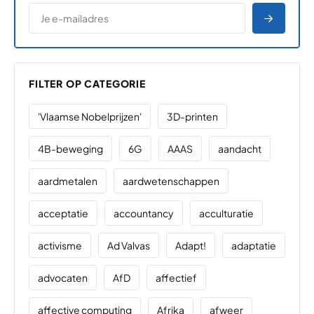
*
E-MAILADRES
*
"
" geeft vereiste velden aan
AANME
FILTER OP CATEGORIE
'Vlaamse Nobelprijzen'
3D-printen
4B-beweging
6G
AAAS
aandacht
aardmetalen
aardwetenschappen
acceptatie
accountancy
acculturatie
activisme
Ad Valvas
Adapt!
adaptatie
advocaten
AfD
affectief
affective computing
Afrika
afweer