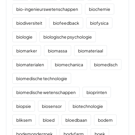
bio-ingenieurswetenschappen
biochemie
biodiversiteit
biofeedback
biofysica
biologie
biologische psychologie
biomarker
biomassa
biomateriaal
biomaterialen
biomechanica
biomedisch
biomedische technologie
biomedische wetenschappen
bioprinten
biopsie
biosensor
biotechnologie
bliksem
bloed
bloedbaan
bodem
bodemonderzoek
bodyfarm
boek