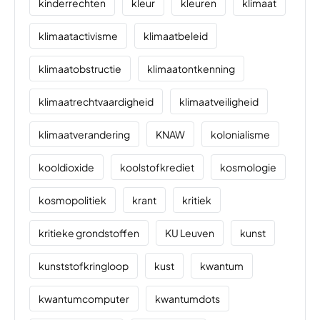
kinderrechten
kleur
kleuren
klimaat
klimaatactivisme
klimaatbeleid
klimaatobstructie
klimaatontkenning
klimaatrechtvaardigheid
klimaatveiligheid
klimaatverandering
KNAW
kolonialisme
kooldioxide
koolstofkrediet
kosmologie
kosmopolitiek
krant
kritiek
kritieke grondstoffen
KU Leuven
kunst
kunststofkringloop
kust
kwantum
kwantumcomputer
kwantumdots