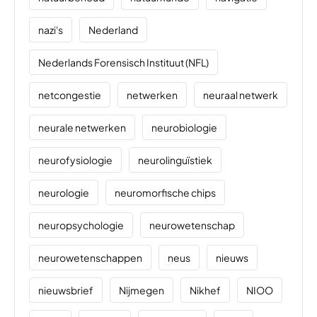
nazi's
Nederland
Nederlands Forensisch Instituut (NFL)
netcongestie
netwerken
neuraal netwerk
neurale netwerken
neurobiologie
neurofysiologie
neurolinguïstiek
neurologie
neuromorfische chips
neuropsychologie
neurowetenschap
neurowetenschappen
neus
nieuws
nieuwsbrief
Nijmegen
Nikhef
NIOO