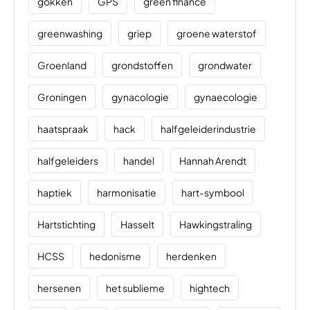
gokken
GPS
green finance
greenwashing
griep
groene waterstof
Groenland
grondstoffen
grondwater
Groningen
gynacologie
gynaecologie
haatspraak
hack
halfgeleiderindustrie
halfgeleiders
handel
Hannah Arendt
haptiek
harmonisatie
hart-symbool
Hartstichting
Hasselt
Hawkingstraling
HCSS
hedonisme
herdenken
hersenen
het sublieme
hightech