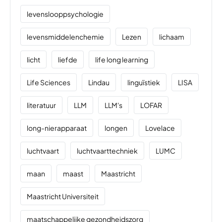
levenslooppsychologie
levensmiddelenchemie
Lezen
lichaam
licht
liefde
life long learning
Life Sciences
Lindau
linguïstiek
LISA
literatuur
LLM
LLM's
LOFAR
long-nierapparaat
longen
Lovelace
luchtvaart
luchtvaarttechniek
LUMC
maan
maast
Maastricht
Maastricht Universiteit
maatschappelijke gezondheidszorg