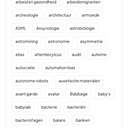
arbeid en gezondheid
arbeidsmigranten
archeologie
architectuur
armoede
ASML
Assyriologie
astrobiologie
astromining
astronomie
asymmetrie
atlas
attentiecylcus
audit
autisme
autocratie
automation bias
autonome robots
auxetische materialen
avant garde
avatar
Babbage
baby's
babylab
bacterie
bacteriën
bacteriofagen
balans
banken