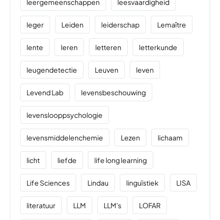
leergemeenschappen
leesvaardigheid
leger
Leiden
leiderschap
Lemaître
lente
leren
letteren
letterkunde
leugendetectie
Leuven
leven
Levend Lab
levensbeschouwing
levenslooppsychologie
levensmiddelenchemie
Lezen
lichaam
licht
liefde
life long learning
Life Sciences
Lindau
linguïstiek
LISA
literatuur
LLM
LLM's
LOFAR