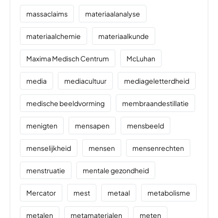
massaclaims
materiaalanalyse
materiaalchemie
materiaalkunde
Maxima Medisch Centrum
McLuhan
media
mediacultuur
mediageletterdheid
medische beeldvorming
membraandestillatie
menigten
mensapen
mensbeeld
menselijkheid
mensen
mensenrechten
menstruatie
mentale gezondheid
Mercator
mest
metaal
metabolisme
metalen
metamaterialen
meten