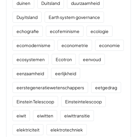
duinen
Duitsland
duurzaamheid
Duyitsland
Earth system governance
echografie
ecofeminisme
ecologie
ecomodernisme
econometrie
economie
ecosystemen
Ecotron
eenvoud
eenzaamheid
eerlijkheid
eerstegeneratiewetenschappers
eetgedrag
Einstein Telescoop
Einsteintelescoop
eiwit
eiwitten
eiwittransitie
elektriciteit
elektrotechniek