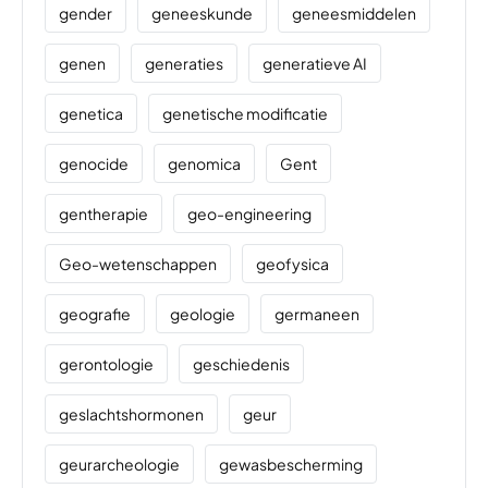
gender
geneeskunde
geneesmiddelen
genen
generaties
generatieve AI
genetica
genetische modificatie
genocide
genomica
Gent
gentherapie
geo-engineering
Geo-wetenschappen
geofysica
geografie
geologie
germaneen
gerontologie
geschiedenis
geslachtshormonen
geur
geurarcheologie
gewasbescherming