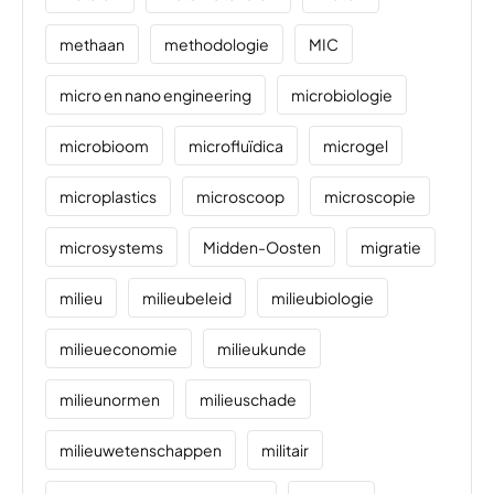
methaan
methodologie
MIC
micro en nano engineering
microbiologie
microbioom
microfluïdica
microgel
microplastics
microscoop
microscopie
microsystems
Midden-Oosten
migratie
milieu
milieubeleid
milieubiologie
milieueconomie
milieukunde
milieunormen
milieuschade
milieuwetenschappen
militair