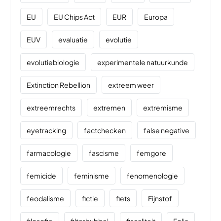
EU
EU Chips Act
EUR
Europa
EUV
evaluatie
evolutie
evolutiebiologie
experimentele natuurkunde
Extinction Rebellion
extreem weer
extreemrechts
extremen
extremisme
eyetracking
factchecken
false negative
farmacologie
fascisme
femgore
femicide
feminisme
fenomenologie
feodalisme
fictie
fiets
Fijnstof
filosofie
filterbubbel
fiscaliteit
Folia