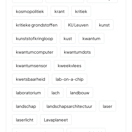
kosmopolitiek
krant
kritiek
kritieke grondstoffen
KU Leuven
kunst
kunststofkringloop
kust
kwantum
kwantumcomputer
kwantumdots
kwantumsensor
kweekvlees
kwetsbaarheid
lab-on-a-chip
laboratorium
lach
landbouw
landschap
landschapsarchitectuur
laser
laserlicht
Lavaplaneet