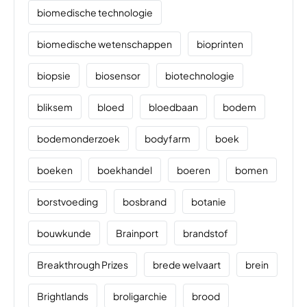
biomedische technologie
biomedische wetenschappen
bioprinten
biopsie
biosensor
biotechnologie
bliksem
bloed
bloedbaan
bodem
bodemonderzoek
bodyfarm
boek
boeken
boekhandel
boeren
bomen
borstvoeding
bosbrand
botanie
bouwkunde
Brainport
brandstof
Breakthrough Prizes
brede welvaart
brein
Brightlands
broligarchie
brood