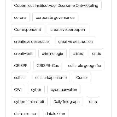
Copernicus Instituut voor Duurzame Ontwikkeling
corona
corporate governance
Correspondent
creatieve beroepen
creatieve destructie
creative destruction
creativiteit
criminologie
crises
crisis
CRISPR
CRISPR-Cas
culturele geografie
cultuur
cultuurkapitalisme
Cursor
CWI
cyber
cyberaanvallen
cybercriminaliteit
Daily Telegraph
data
data science
datalekken