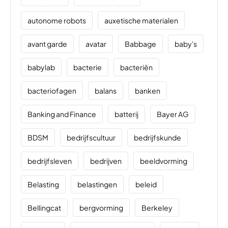
autonome robots
auxetische materialen
avant garde
avatar
Babbage
baby's
babylab
bacterie
bacteriën
bacteriofagen
balans
banken
Banking and Finance
batterij
Bayer AG
BDSM
bedrijfscultuur
bedrijfskunde
bedrijfsleven
bedrijven
beeldvorming
Belasting
belastingen
beleid
Bellingcat
bergvorming
Berkeley