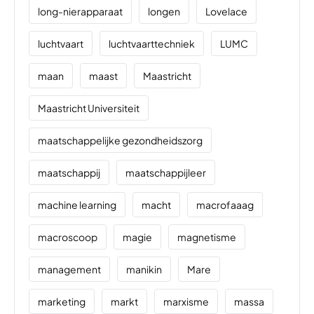
long-nierapparaat
longen
Lovelace
luchtvaart
luchtvaarttechniek
LUMC
maan
maast
Maastricht
Maastricht Universiteit
maatschappelijke gezondheidszorg
maatschappij
maatschappijleer
machine learning
macht
macrofaaag
macroscoop
magie
magnetisme
management
manikin
Mare
marketing
markt
marxisme
massa