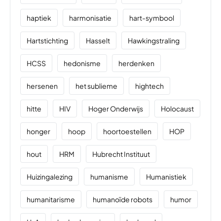
haptiek
harmonisatie
hart-symbool
Hartstichting
Hasselt
Hawkingstraling
HCSS
hedonisme
herdenken
hersenen
het sublieme
hightech
hitte
HIV
Hoger Onderwijs
Holocaust
honger
hoop
hoortoestellen
HOP
hout
HRM
Hubrecht Instituut
Huizingalezing
humanisme
Humanistiek
humanitarisme
humanoïde robots
humor