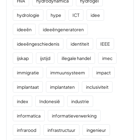
HvA
hydrodynamica
hydrogel
hydrologie
hype
ICT
idee
ideeën
ideeëngeneratoren
ideeëngeschiedenis
identiteit
IEEE
ijskap
ijstijd
illegale handel
imec
immigratie
immuunsysteem
impact
implantaat
implantaten
inclusiviteit
index
Indonesië
industrie
informatica
informatieverwerking
infrarood
infrastructuur
ingenieur