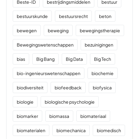
Beste-ID
bestrijdingsmiddelen
bestuur
bestuurskunde
bestuursrecht
beton
bewegen
beweging
bewegingstherapie
Bewegingswetenschappen
bezuinigingen
bias
Big Bang
Big Data
Big Tech
bio-ingenieurswetenschappen
biochemie
biodiversiteit
biofeedback
biofysica
biologie
biologische psychologie
biomarker
biomassa
biomateriaal
biomaterialen
biomechanica
biomedisch