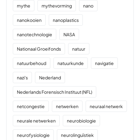
mythe
mythevorming
nano
nanokooien
nanoplastics
nanotechnologie
NASA
Nationaal Groeifonds
natuur
natuurbehoud
natuurkunde
navigatie
nazi's
Nederland
Nederlands Forensisch Instituut (NFL)
netcongestie
netwerken
neuraal netwerk
neurale netwerken
neurobiologie
neurofysiologie
neurolinguïstiek