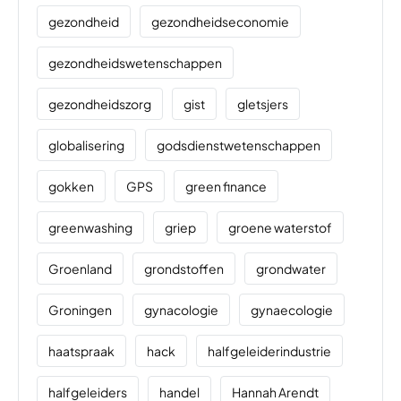
gezondheid
gezondheidseconomie
gezondheidswetenschappen
gezondheidszorg
gist
gletsjers
globalisering
godsdienstwetenschappen
gokken
GPS
green finance
greenwashing
griep
groene waterstof
Groenland
grondstoffen
grondwater
Groningen
gynacologie
gynaecologie
haatspraak
hack
halfgeleiderindustrie
halfgeleiders
handel
Hannah Arendt