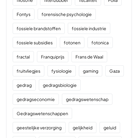
Fontys
forensische psychologie
fossiele brandstoffen
fossiele industrie
fossiele subsidies
fotonen
fotonica
fractal
Franquiprijs
Frans de Waal
fruitvliegjes
fysiologie
gaming
Gaza
gedrag
gedragsbiologie
gedragseconomie
gedragswetenschap
Gedragswetenschappen
geestelijke verzorging
gelijkheid
geluid