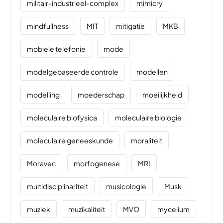
militair-industrieel-complex
mimicry
mindfullness
MIT
mitigatie
MKB
mobiele telefonie
mode
modelgebaseerde controle
modellen
modelling
moederschap
moeilijkheid
moleculaire biofysica
moleculaire biologie
moleculaire geneeskunde
moraliteit
Moravec
morfogenese
MRI
multidisciplinariteit
musicologie
Musk
muziek
muzikaliteit
MVO
mycelium