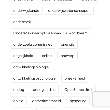
onderwijskunde
onderwijswetenschappen
onderzoek
Onderzoek naar oplossen van PFAS-probleem
onderzoekscommissies
onerwijs
ongelijkheid
online
ontwerp
ontwikkelingsbiologie
ontwikkelingspsychologie
onzekerheid
oorlog
oorlogstudies
Open Universiteit
opinie
opmerkzaamheid
opsporing