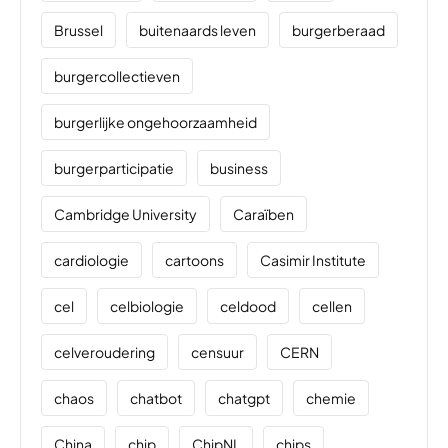
Brussel
buitenaards leven
burgerberaad
burgercollectieven
burgerlijke ongehoorzaamheid
burgerparticipatie
business
Cambridge University
Caraïben
cardiologie
cartoons
Casimir Institute
cel
celbiologie
celdood
cellen
celveroudering
censuur
CERN
chaos
chatbot
chatgpt
chemie
China
chip
ChipNL
chips