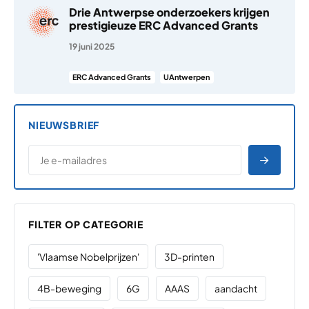
Drie Antwerpse onderzoekers krijgen
prestigieuze ERC Advanced Grants
19 juni 2025
ERC Advanced Grants
UAntwerpen
NIEUWSBRIEF
*
E-MAILADRES
*
"
" geeft vereiste velden aan
AANME
FILTER OP CATEGORIE
'Vlaamse Nobelprijzen'
3D-printen
4B-beweging
6G
AAAS
aandacht