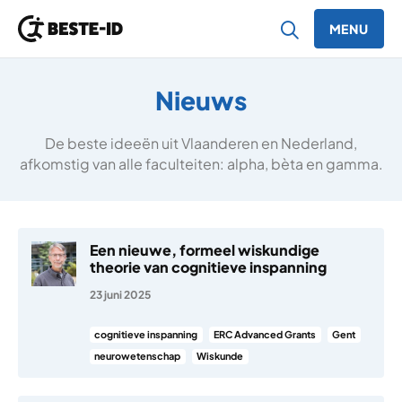
MENU
Ga naar inhoud
Nieuws
De beste ideeën uit Vlaanderen en Nederland,
afkomstig van alle faculteiten: alpha, bèta en gamma.
Een nieuwe, formeel wiskundige
theorie van cognitieve inspanning
23 juni 2025
cognitieve inspanning
ERC Advanced Grants
Gent
neurowetenschap
Wiskunde