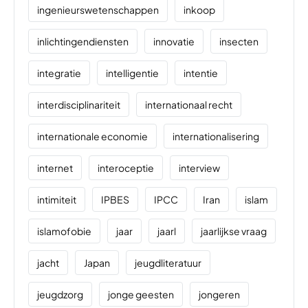
ingenieurswetenschappen
inkoop
inlichtingendiensten
innovatie
insecten
integratie
intelligentie
intentie
interdisciplinariteit
internationaal recht
internationale economie
internationalisering
internet
interoceptie
interview
intimiteit
IPBES
IPCC
Iran
islam
islamofobie
jaar
jaarl
jaarlijkse vraag
jacht
Japan
jeugdliteratuur
jeugdzorg
jonge geesten
jongeren