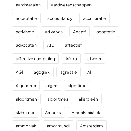
aardmetalen
aardwetenschappen
acceptatie
accountancy
acculturatie
activisme
Ad Valvas
Adapt!
adaptatie
advocaten
AfD
affectief
affective computing
Afrika
afweer
AGI
agogiek
agressie
AI
Algemeen
algen
algoritme
algoritmen
algoritmes
allergieën
alzheimer
Amerika
Amerikanistiek
ammoniak
amor mundi
Amsterdam