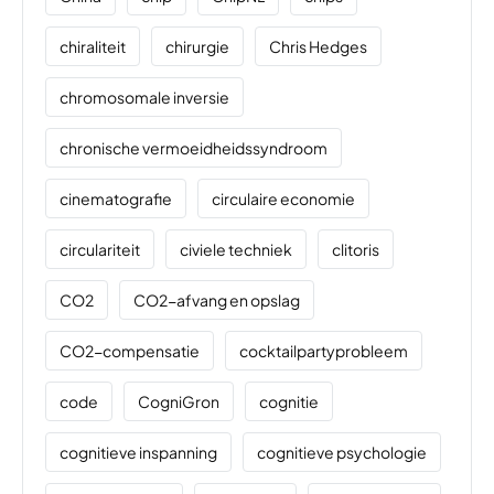
chiraliteit
chirurgie
Chris Hedges
chromosomale inversie
chronische vermoeidheidssyndroom
cinematografie
circulaire economie
circulariteit
civiele techniek
clitoris
CO2
CO2-afvang en opslag
CO2-compensatie
cocktailpartyprobleem
code
CogniGron
cognitie
cognitieve inspanning
cognitieve psychologie