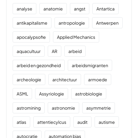
analyse
anatomie
angst
Antartica
antikapitalisme
antropologie
Antwerpen
apocalypsofie
Applied Mechanics
aquacultuur
AR
arbeid
arbeid en gezondheid
arbeidsmigranten
archeologie
architectuur
armoede
ASML
Assyriologie
astrobiologie
astromining
astronomie
asymmetrie
atlas
attentiecylcus
audit
autisme
autocratie
automation bias