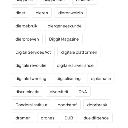
dieet
dieren
dierenwelzijn
diergebruik
diergeneeskunde
dierproeven
Diggit Magazine
Digital Services Act
digitale platformen
digitale revolutie
digitale surveillance
digitale tweeling
digitalisering
diplomatie
discriminatie
diversiteit
DNA
Donders Instituut
doodstraf
doorbraak
dromen
drones
DUB
due diligence