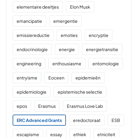
elementaire deeltjes
Elon Musk
emancipatie
emergentie
emissiereductie
emoties
encryptie
endocrinologie
energie
energietransitie
engineering
enthousiasme
entomologie
entryisme
Eoceen
epidemieën
epidemiologie
epistemische selectie
epos
Erasmus
Erasmus Love Lab
ERC Advanced Grants
eredoctoraat
ESB
escapisme
essay
ethiek
etniciteit