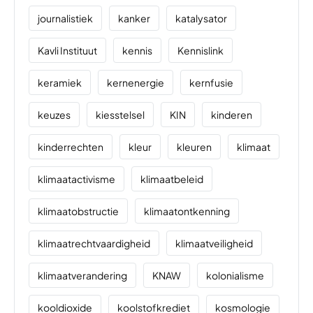
journalistiek
kanker
katalysator
Kavli Instituut
kennis
Kennislink
keramiek
kernenergie
kernfusie
keuzes
kiesstelsel
KIN
kinderen
kinderrechten
kleur
kleuren
klimaat
klimaatactivisme
klimaatbeleid
klimaatobstructie
klimaatontkenning
klimaatrechtvaardigheid
klimaatveiligheid
klimaatverandering
KNAW
kolonialisme
kooldioxide
koolstofkrediet
kosmologie