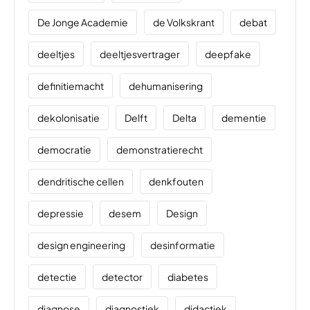
De Jonge Academie
de Volkskrant
debat
deeltjes
deeltjesvertrager
deepfake
definitiemacht
dehumanisering
dekolonisatie
Delft
Delta
dementie
democratie
demonstratierecht
dendritische cellen
denkfouten
depressie
desem
Design
design engineering
desinformatie
detectie
detector
diabetes
diagnose
diagnostiek
didactiek