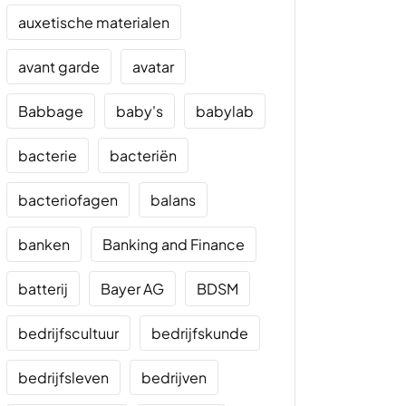
auxetische materialen
avant garde
avatar
Babbage
baby's
babylab
bacterie
bacteriën
bacteriofagen
balans
banken
Banking and Finance
batterij
Bayer AG
BDSM
bedrijfscultuur
bedrijfskunde
bedrijfsleven
bedrijven