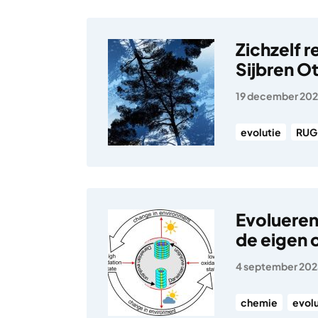
Zichzelf 
Sijbren O
19 december 20
evolutie
RUG
Evolueren
de eigen
4 september 20
chemie
evolu