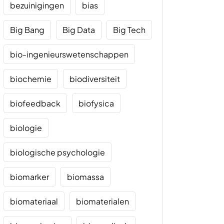
bezuinigingen
bias
Big Bang
Big Data
Big Tech
bio-ingenieurswetenschappen
biochemie
biodiversiteit
biofeedback
biofysica
biologie
biologische psychologie
biomarker
biomassa
biomateriaal
biomaterialen