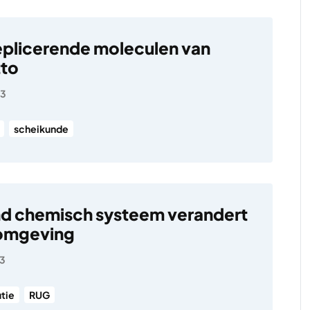
replicerende moleculen van
tto
23
scheikunde
d chemisch systeem verandert
 omgeving
23
tie
RUG