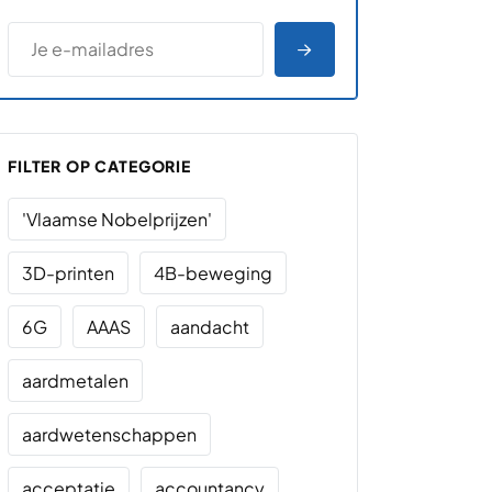
*
E-MAILADRES
*
"
" geeft vereiste velden aan
AANMELDEN
FILTER OP CATEGORIE
'Vlaamse Nobelprijzen'
3D-printen
4B-beweging
6G
AAAS
aandacht
aardmetalen
aardwetenschappen
acceptatie
accountancy