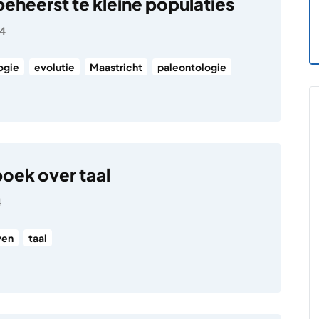
beheerst te kleine populaties
24
ogie
evolutie
Maastricht
paleontologie
boek over taal
4
ven
taal