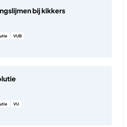
gslijmen bij kikkers
utie
VUB
lutie
utie
VU