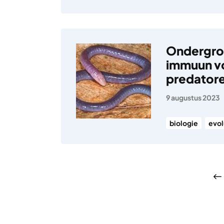
Ondergro
immuun vo
predator
9 augustus 2023
biologie
evol
Berichten pagineri