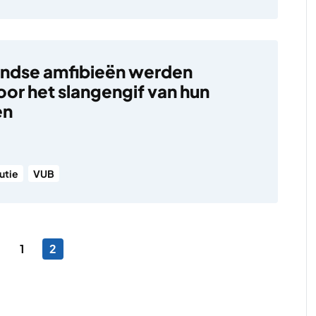
ndse amfibieën werden
or het slangengif van hun
en
utie
VUB
ng
Vorige pagina
Pagina
Pagina
1
2