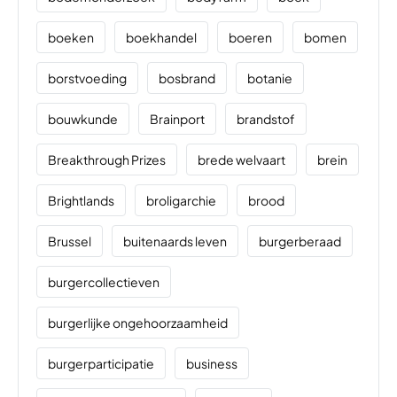
boeken
boekhandel
boeren
bomen
borstvoeding
bosbrand
botanie
bouwkunde
Brainport
brandstof
Breakthrough Prizes
brede welvaart
brein
Brightlands
broligarchie
brood
Brussel
buitenaards leven
burgerberaad
burgercollectieven
burgerlijke ongehoorzaamheid
burgerparticipatie
business