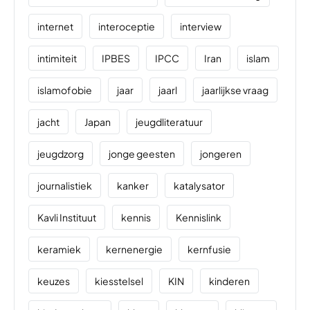
internet
interoceptie
interview
intimiteit
IPBES
IPCC
Iran
islam
islamofobie
jaar
jaarl
jaarlijkse vraag
jacht
Japan
jeugdliteratuur
jeugdzorg
jonge geesten
jongeren
journalistiek
kanker
katalysator
Kavli Instituut
kennis
Kennislink
keramiek
kernenergie
kernfusie
keuzes
kiesstelsel
KIN
kinderen