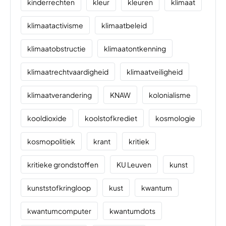
kinderrechten
kleur
kleuren
klimaat
klimaatactivisme
klimaatbeleid
klimaatobstructie
klimaatontkenning
klimaatrechtvaardigheid
klimaatveiligheid
klimaatverandering
KNAW
kolonialisme
kooldioxide
koolstofkrediet
kosmologie
kosmopolitiek
krant
kritiek
kritieke grondstoffen
KU Leuven
kunst
kunststofkringloop
kust
kwantum
kwantumcomputer
kwantumdots