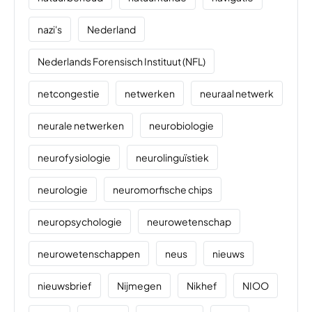
nazi's
Nederland
Nederlands Forensisch Instituut (NFL)
netcongestie
netwerken
neuraal netwerk
neurale netwerken
neurobiologie
neurofysiologie
neurolinguïstiek
neurologie
neuromorfische chips
neuropsychologie
neurowetenschap
neurowetenschappen
neus
nieuws
nieuwsbrief
Nijmegen
Nikhef
NIOO