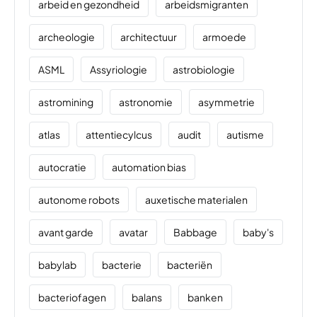
arbeid en gezondheid
arbeidsmigranten
archeologie
architectuur
armoede
ASML
Assyriologie
astrobiologie
astromining
astronomie
asymmetrie
atlas
attentiecylcus
audit
autisme
autocratie
automation bias
autonome robots
auxetische materialen
avant garde
avatar
Babbage
baby's
babylab
bacterie
bacteriën
bacteriofagen
balans
banken