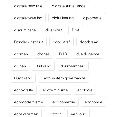
digitale revolutie
digitale surveillance
digitale tweeling
digitalisering
diplomatie
discriminatie
diversiteit
DNA
Donders Instituut
doodstraf
doorbraak
dromen
drones
DUB
due diligence
duinen
Duitsland
duurzaamheid
Duyitsland
Earth system governance
echografie
ecofeminisme
ecologie
ecomodernisme
econometrie
economie
ecosystemen
Ecotron
eenvoud