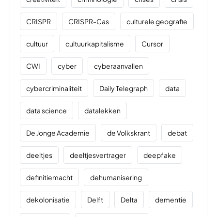
CRISPR
CRISPR-Cas
culturele geografie
cultuur
cultuurkapitalisme
Cursor
CWI
cyber
cyberaanvallen
cybercriminaliteit
Daily Telegraph
data
data science
datalekken
De Jonge Academie
de Volkskrant
debat
deeltjes
deeltjesvertrager
deepfake
definitiemacht
dehumanisering
dekolonisatie
Delft
Delta
dementie