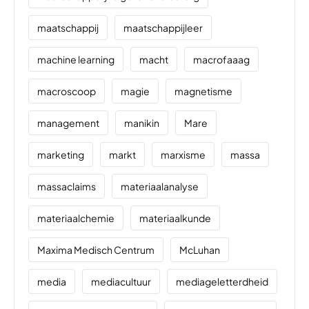
maatschappij
maatschappijleer
machine learning
macht
macrofaaag
macroscoop
magie
magnetisme
management
manikin
Mare
marketing
markt
marxisme
massa
massaclaims
materiaalanalyse
materiaalchemie
materiaalkunde
Maxima Medisch Centrum
McLuhan
media
mediacultuur
mediageletterdheid