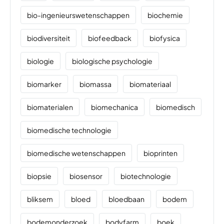
bio-ingenieurswetenschappen
biochemie
biodiversiteit
biofeedback
biofysica
biologie
biologische psychologie
biomarker
biomassa
biomateriaal
biomaterialen
biomechanica
biomedisch
biomedische technologie
biomedische wetenschappen
bioprinten
biopsie
biosensor
biotechnologie
bliksem
bloed
bloedbaan
bodem
bodemonderzoek
bodyfarm
boek