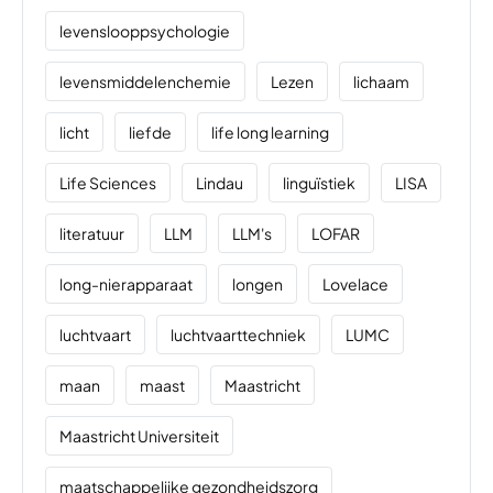
levenslooppsychologie
levensmiddelenchemie
Lezen
lichaam
licht
liefde
life long learning
Life Sciences
Lindau
linguïstiek
LISA
literatuur
LLM
LLM's
LOFAR
long-nierapparaat
longen
Lovelace
luchtvaart
luchtvaarttechniek
LUMC
maan
maast
Maastricht
Maastricht Universiteit
maatschappelijke gezondheidszorg