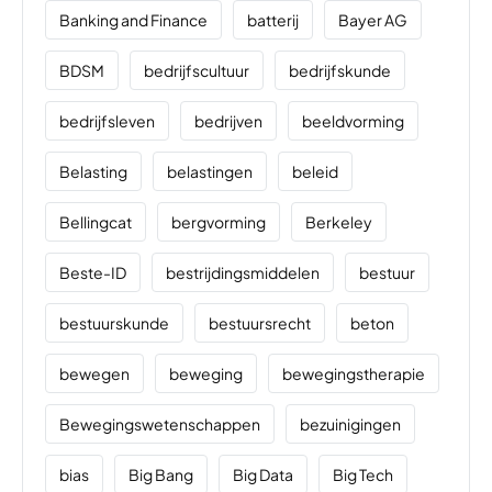
Banking and Finance
batterij
Bayer AG
BDSM
bedrijfscultuur
bedrijfskunde
bedrijfsleven
bedrijven
beeldvorming
Belasting
belastingen
beleid
Bellingcat
bergvorming
Berkeley
Beste-ID
bestrijdingsmiddelen
bestuur
bestuurskunde
bestuursrecht
beton
bewegen
beweging
bewegingstherapie
Bewegingswetenschappen
bezuinigingen
bias
Big Bang
Big Data
Big Tech