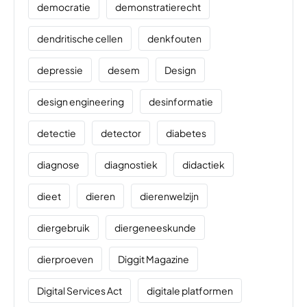
democratie
demonstratierecht
dendritische cellen
denkfouten
depressie
desem
Design
design engineering
desinformatie
detectie
detector
diabetes
diagnose
diagnostiek
didactiek
dieet
dieren
dierenwelzijn
diergebruik
diergeneeskunde
dierproeven
Diggit Magazine
Digital Services Act
digitale platformen