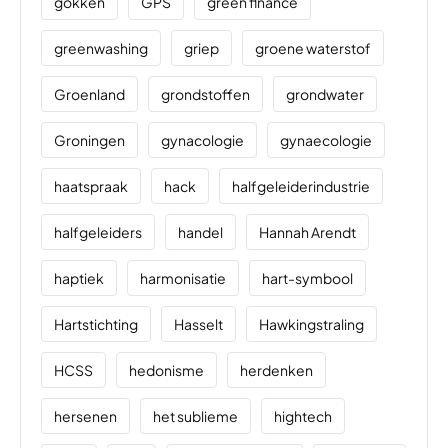
gokken
GPS
green finance
greenwashing
griep
groene waterstof
Groenland
grondstoffen
grondwater
Groningen
gynacologie
gynaecologie
haatspraak
hack
halfgeleiderindustrie
halfgeleiders
handel
Hannah Arendt
haptiek
harmonisatie
hart-symbool
Hartstichting
Hasselt
Hawkingstraling
HCSS
hedonisme
herdenken
hersenen
het sublieme
hightech