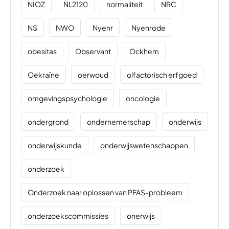
NIOZ
NL2120
normaliteit
NRC
NS
NWO
Nyenr
Nyenrode
obesitas
Observant
Ockhem
Oekraïne
oerwoud
olfactorisch erfgoed
omgevingspsychologie
oncologie
ondergrond
ondernemerschap
onderwijs
onderwijskunde
onderwijswetenschappen
onderzoek
Onderzoek naar oplossen van PFAS-probleem
onderzoekscommissies
onerwijs