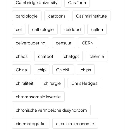
Cambridge University
Caraïben
cardiologie
cartoons
Casimir Institute
cel
celbiologie
celdood
cellen
celveroudering
censuur
CERN
chaos
chatbot
chatgpt
chemie
China
chip
ChipNL
chips
chiraliteit
chirurgie
Chris Hedges
chromosomale inversie
chronische vermoeidheidssyndroom
cinematografie
circulaire economie