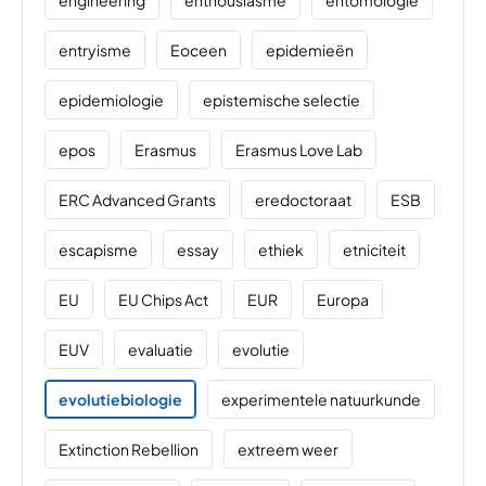
entryisme
Eoceen
epidemieën
epidemiologie
epistemische selectie
epos
Erasmus
Erasmus Love Lab
ERC Advanced Grants
eredoctoraat
ESB
escapisme
essay
ethiek
etniciteit
EU
EU Chips Act
EUR
Europa
EUV
evaluatie
evolutie
evolutiebiologie
experimentele natuurkunde
Extinction Rebellion
extreem weer