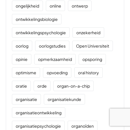
ongelijkheid
online
ontwerp
ontwikkelingsbiologie
ontwikkelingspsychologie
onzekerheid
oorlog
oorlogstudies
Open Universiteit
opinie
opmerkzaamheid
opsporing
optimisme
opvoeding
oral history
oratie
orde
organ-on-a-chip
organisatie
organisatiekunde
organisatieontwikkeling
organisatiepsychologie
organoïden