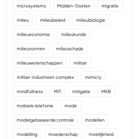
microsystems
Midden-Oosten
migratie
milieu
milieubeleid
milieubiologie
milieueconomie
milieukunde
milieunormen
milieuschade
milieuwetenschappen
militair
militair-industrieel-complex
mimicry
mindfullness
MIT
mitigatie
MKB
mobiele telefonie
mode
modelgebaseerde controle
modellen
modelling
moederschap
moeilijkheid