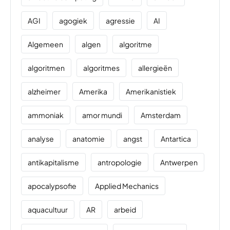
AGI
agogiek
agressie
AI
Algemeen
algen
algoritme
algoritmen
algoritmes
allergieën
alzheimer
Amerika
Amerikanistiek
ammoniak
amor mundi
Amsterdam
analyse
anatomie
angst
Antartica
antikapitalisme
antropologie
Antwerpen
apocalypsofie
Applied Mechanics
aquacultuur
AR
arbeid