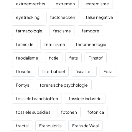
extreemrechts
extremen
extremisme
eyetracking
factchecken
false negative
farmacologie
fascisme
femgore
femicide
feminisme
fenomenologie
feodalisme
fictie
fiets
Fijnstof
filosofie
filterbubbel
fiscaliteit
Folia
Fontys
forensische psychologie
fossiele brandstoffen
fossiele industrie
fossiele subsidies
fotonen
fotonica
fractal
Franquiprijs
Frans de Waal