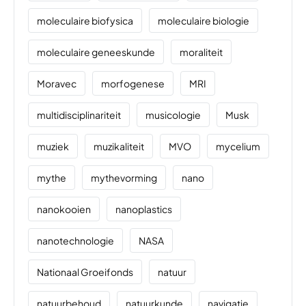
moleculaire biofysica
moleculaire biologie
moleculaire geneeskunde
moraliteit
Moravec
morfogenese
MRI
multidisciplinariteit
musicologie
Musk
muziek
muzikaliteit
MVO
mycelium
mythe
mythevorming
nano
nanokooien
nanoplastics
nanotechnologie
NASA
Nationaal Groeifonds
natuur
natuurbehoud
natuurkunde
navigatie