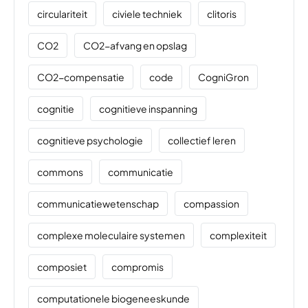
circulariteit
civiele techniek
clitoris
CO2
CO2-afvang en opslag
CO2-compensatie
code
CogniGron
cognitie
cognitieve inspanning
cognitieve psychologie
collectief leren
commons
communicatie
communicatiewetenschap
compassion
complexe moleculaire systemen
complexiteit
composiet
compromis
computationele biogeneeskunde