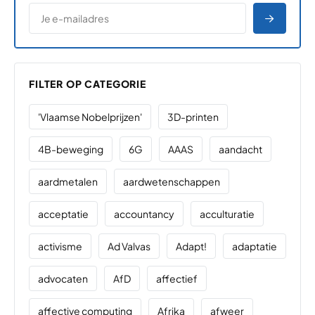
*
E-MAILADRES
*
"
" geeft vereiste velden aan
AANME
FILTER OP CATEGORIE
'Vlaamse Nobelprijzen'
3D-printen
4B-beweging
6G
AAAS
aandacht
aardmetalen
aardwetenschappen
acceptatie
accountancy
acculturatie
activisme
Ad Valvas
Adapt!
adaptatie
advocaten
AfD
affectief
affective computing
Afrika
afweer