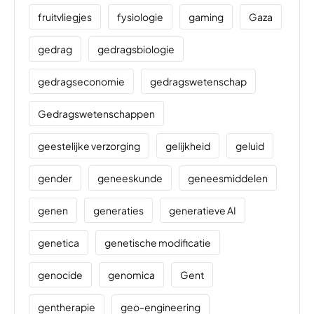
fruitvliegjes
fysiologie
gaming
Gaza
gedrag
gedragsbiologie
gedragseconomie
gedragswetenschap
Gedragswetenschappen
geestelijke verzorging
gelijkheid
geluid
gender
geneeskunde
geneesmiddelen
genen
generaties
generatieve AI
genetica
genetische modificatie
genocide
genomica
Gent
gentherapie
geo-engineering