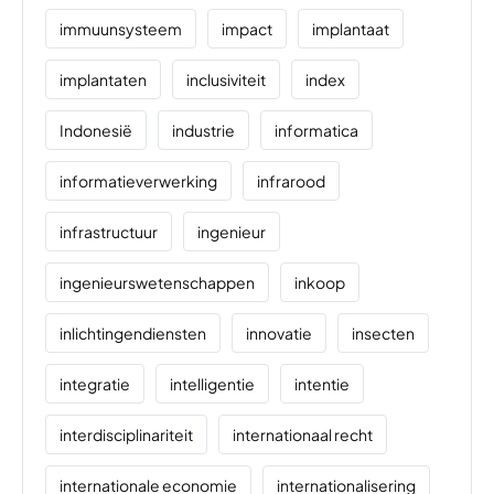
immuunsysteem
impact
implantaat
implantaten
inclusiviteit
index
Indonesië
industrie
informatica
informatieverwerking
infrarood
infrastructuur
ingenieur
ingenieurswetenschappen
inkoop
inlichtingendiensten
innovatie
insecten
integratie
intelligentie
intentie
interdisciplinariteit
internationaal recht
internationale economie
internationalisering