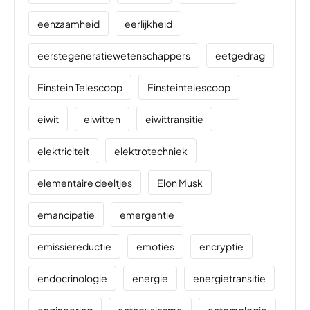
eenzaamheid
eerlijkheid
eerstegeneratiewetenschappers
eetgedrag
Einstein Telescoop
Einsteintelescoop
eiwit
eiwitten
eiwittransitie
elektriciteit
elektrotechniek
elementaire deeltjes
Elon Musk
emancipatie
emergentie
emissiereductie
emoties
encryptie
endocrinologie
energie
energietransitie
engineering
enthousiasme
entomologie