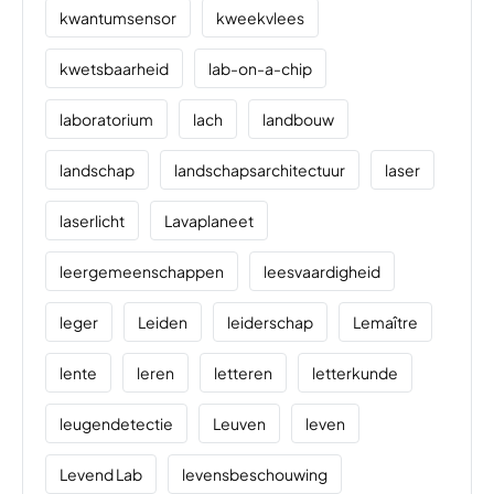
kwantumsensor
kweekvlees
kwetsbaarheid
lab-on-a-chip
laboratorium
lach
landbouw
landschap
landschapsarchitectuur
laser
laserlicht
Lavaplaneet
leergemeenschappen
leesvaardigheid
leger
Leiden
leiderschap
Lemaître
lente
leren
letteren
letterkunde
leugendetectie
Leuven
leven
Levend Lab
levensbeschouwing