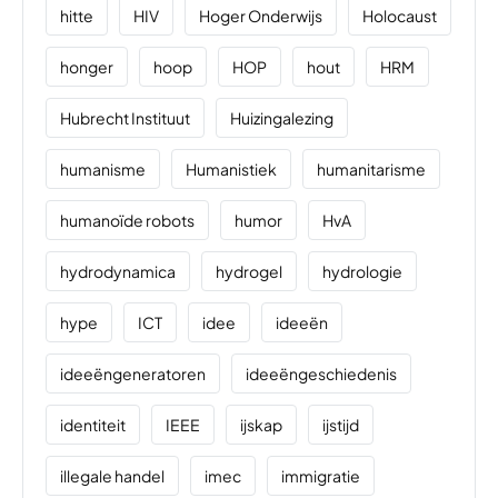
hitte
HIV
Hoger Onderwijs
Holocaust
honger
hoop
HOP
hout
HRM
Hubrecht Instituut
Huizingalezing
humanisme
Humanistiek
humanitarisme
humanoïde robots
humor
HvA
hydrodynamica
hydrogel
hydrologie
hype
ICT
idee
ideeën
ideeëngeneratoren
ideeëngeschiedenis
identiteit
IEEE
ijskap
ijstijd
illegale handel
imec
immigratie