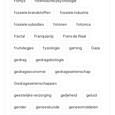
Fontys
forensische psychologie
fossiele brandstoffen
fossiele industrie
fossiele subsidies
fotonen
fotonica
fractal
Franquiprijs
Frans de Waal
fruitvliegjes
fysiologie
gaming
Gaza
gedrag
gedragsbiologie
gedragseconomie
gedragswetenschap
Gedragswetenschappen
geestelijke verzorging
gelijkheid
geluid
gender
geneeskunde
geneesmiddelen