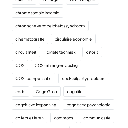
chromosomale inversie
chronische vermoeidheidssyndroom
cinematografie
circulaire economie
circulariteit
civiele techniek
clitoris
CO2
CO2-afvang en opslag
CO2-compensatie
cocktailpartyprobleem
code
CogniGron
cognitie
cognitieve inspanning
cognitieve psychologie
collectief leren
commons
communicatie