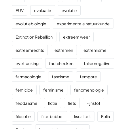
EUV
evaluatie
evolutie
evolutiebiologie
experimentele natuurkunde
Extinction Rebellion
extreem weer
extreemrechts
extremen
extremisme
eyetracking
factchecken
false negative
farmacologie
fascisme
femgore
femicide
feminisme
fenomenologie
feodalisme
fictie
fiets
Fijnstof
filosofie
filterbubbel
fiscaliteit
Folia