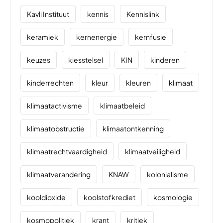
Kavli Instituut
kennis
Kennislink
keramiek
kernenergie
kernfusie
keuzes
kiesstelsel
KIN
kinderen
kinderrechten
kleur
kleuren
klimaat
klimaatactivisme
klimaatbeleid
klimaatobstructie
klimaatontkenning
klimaatrechtvaardigheid
klimaatveiligheid
klimaatverandering
KNAW
kolonialisme
kooldioxide
koolstofkrediet
kosmologie
kosmopolitiek
krant
kritiek