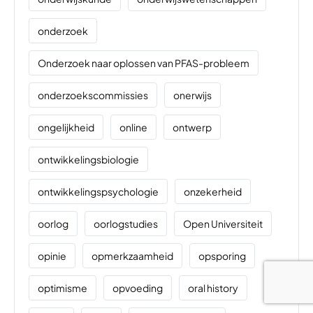
onderzoek
Onderzoek naar oplossen van PFAS-probleem
onderzoekscommissies
onerwijs
ongelijkheid
online
ontwerp
ontwikkelingsbiologie
ontwikkelingspsychologie
onzekerheid
oorlog
oorlogstudies
Open Universiteit
opinie
opmerkzaamheid
opsporing
optimisme
opvoeding
oral history