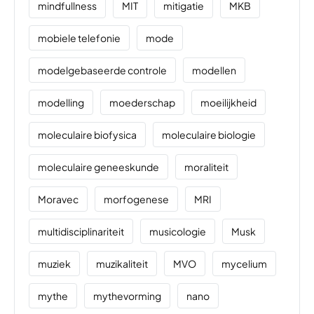
mindfullness
MIT
mitigatie
MKB
mobiele telefonie
mode
modelgebaseerde controle
modellen
modelling
moederschap
moeilijkheid
moleculaire biofysica
moleculaire biologie
moleculaire geneeskunde
moraliteit
Moravec
morfogenese
MRI
multidisciplinariteit
musicologie
Musk
muziek
muzikaliteit
MVO
mycelium
mythe
mythevorming
nano