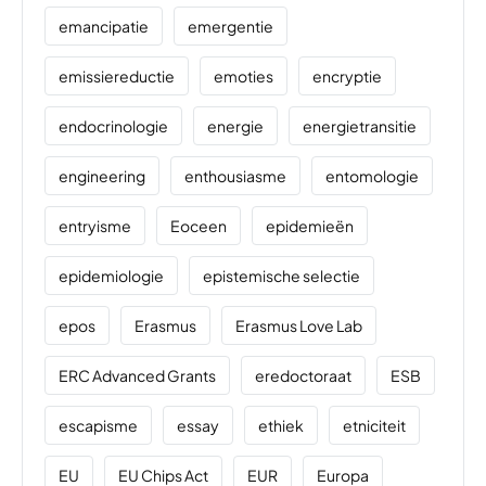
emancipatie
emergentie
emissiereductie
emoties
encryptie
endocrinologie
energie
energietransitie
engineering
enthousiasme
entomologie
entryisme
Eoceen
epidemieën
epidemiologie
epistemische selectie
epos
Erasmus
Erasmus Love Lab
ERC Advanced Grants
eredoctoraat
ESB
escapisme
essay
ethiek
etniciteit
EU
EU Chips Act
EUR
Europa