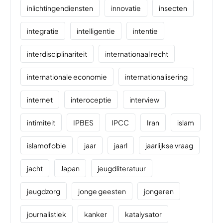
inlichtingendiensten
innovatie
insecten
integratie
intelligentie
intentie
interdisciplinariteit
internationaal recht
internationale economie
internationalisering
internet
interoceptie
interview
intimiteit
IPBES
IPCC
Iran
islam
islamofobie
jaar
jaarl
jaarlijkse vraag
jacht
Japan
jeugdliteratuur
jeugdzorg
jonge geesten
jongeren
journalistiek
kanker
katalysator