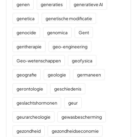
genen
generaties
generatieve AI
genetica
genetische modificatie
genocide
genomica
Gent
gentherapie
geo-engineering
Geo-wetenschappen
geofysica
geografie
geologie
germaneen
gerontologie
geschiedenis
geslachtshormonen
geur
geurarcheologie
gewasbescherming
gezondheid
gezondheidseconomie