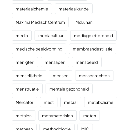
materiaalchemie
materiaalkunde
Maxima Medisch Centrum
McLuhan
media
mediacultuur
mediageletterdheid
medische beeldvorming
membraandestillatie
menigten
mensapen
mensbeeld
menselijkheid
mensen
mensenrechten
menstruatie
mentale gezondheid
Mercator
mest
metaal
metabolisme
metalen
metamaterialen
meten
methaan
methodologie
MIC