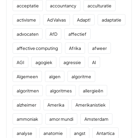
acceptatie
accountancy
acculturatie
activisme
Ad Valvas
Adapt!
adaptatie
advocaten
AfD
affectief
affective computing
Afrika
afweer
AGI
agogiek
agressie
AI
Algemeen
algen
algoritme
algoritmen
algoritmes
allergieën
alzheimer
Amerika
Amerikanistiek
ammoniak
amor mundi
Amsterdam
analyse
anatomie
angst
Antartica