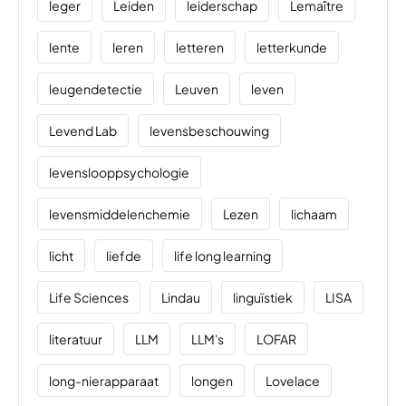
leger
Leiden
leiderschap
Lemaître
lente
leren
letteren
letterkunde
leugendetectie
Leuven
leven
Levend Lab
levensbeschouwing
levenslooppsychologie
levensmiddelenchemie
Lezen
lichaam
licht
liefde
life long learning
Life Sciences
Lindau
linguïstiek
LISA
literatuur
LLM
LLM's
LOFAR
long-nierapparaat
longen
Lovelace