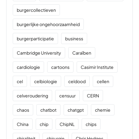
burgercollectieven
burgerlijke ongehoorzaamheid
burgerparticipatie
business
Cambridge University
Caraïben
cardiologie
cartoons
Casimir Institute
cel
celbiologie
celdood
cellen
celveroudering
censuur
CERN
chaos
chatbot
chatgpt
chemie
China
chip
ChipNL
chips
chiraliteit
chirurgie
Chris Hedges