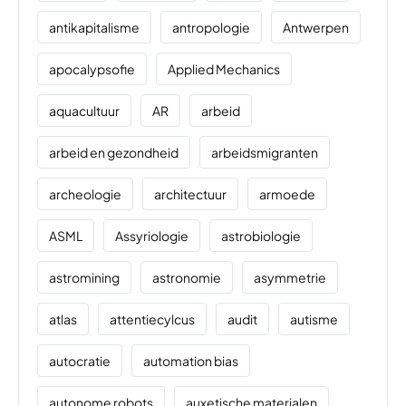
antikapitalisme
antropologie
Antwerpen
apocalypsofie
Applied Mechanics
aquacultuur
AR
arbeid
arbeid en gezondheid
arbeidsmigranten
archeologie
architectuur
armoede
ASML
Assyriologie
astrobiologie
astromining
astronomie
asymmetrie
atlas
attentiecylcus
audit
autisme
autocratie
automation bias
autonome robots
auxetische materialen