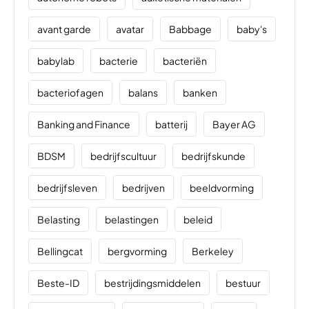
avant garde
avatar
Babbage
baby's
babylab
bacterie
bacteriën
bacteriofagen
balans
banken
Banking and Finance
batterij
Bayer AG
BDSM
bedrijfscultuur
bedrijfskunde
bedrijfsleven
bedrijven
beeldvorming
Belasting
belastingen
beleid
Bellingcat
bergvorming
Berkeley
Beste-ID
bestrijdingsmiddelen
bestuur