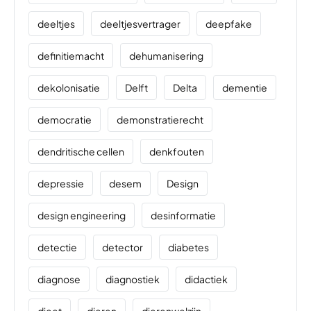
deeltjes
deeltjesvertrager
deepfake
definitiemacht
dehumanisering
dekolonisatie
Delft
Delta
dementie
democratie
demonstratierecht
dendritische cellen
denkfouten
depressie
desem
Design
design engineering
desinformatie
detectie
detector
diabetes
diagnose
diagnostiek
didactiek