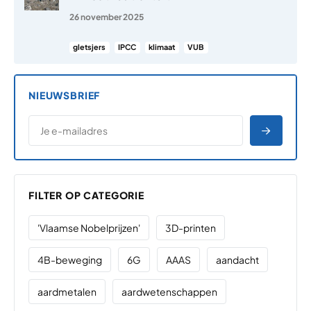
26 november 2025
gletsjers
IPCC
klimaat
VUB
NIEUWSBRIEF
*
E-MAILADRES
*
"
" geeft vereiste velden aan
AANME
FILTER OP CATEGORIE
'Vlaamse Nobelprijzen'
3D-printen
4B-beweging
6G
AAAS
aandacht
aardmetalen
aardwetenschappen