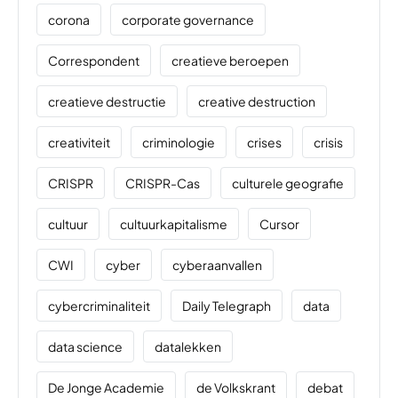
corona
corporate governance
Correspondent
creatieve beroepen
creatieve destructie
creative destruction
creativiteit
criminologie
crises
crisis
CRISPR
CRISPR-Cas
culturele geografie
cultuur
cultuurkapitalisme
Cursor
CWI
cyber
cyberaanvallen
cybercriminaliteit
Daily Telegraph
data
data science
datalekken
De Jonge Academie
de Volkskrant
debat