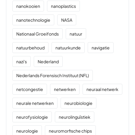
nanokooien
nanoplastics
nanotechnologie
NASA
Nationaal Groeifonds
natuur
natuurbehoud
natuurkunde
navigatie
nazi's
Nederland
Nederlands Forensisch Instituut (NFL)
netcongestie
netwerken
neuraal netwerk
neurale netwerken
neurobiologie
neurofysiologie
neurolinguïstiek
neurologie
neuromorfische chips