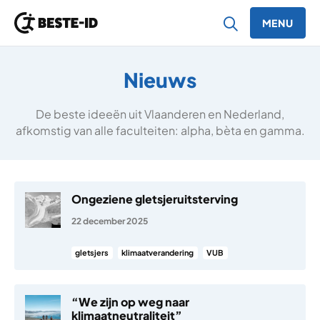
MENU
Ga naar inhoud
Nieuws
De beste ideeën uit Vlaanderen en Nederland,
afkomstig van alle faculteiten: alpha, bèta en gamma.
Ongeziene gletsjeruitsterving
22 december 2025
gletsjers
klimaatverandering
VUB
“We zijn op weg naar
klimaatneutraliteit”