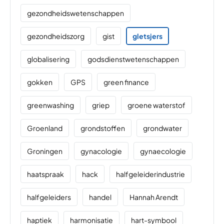
gezondheidswetenschappen
gezondheidszorg
gist
gletsjers
globalisering
godsdienstwetenschappen
gokken
GPS
green finance
greenwashing
griep
groene waterstof
Groenland
grondstoffen
grondwater
Groningen
gynacologie
gynaecologie
haatspraak
hack
halfgeleiderindustrie
halfgeleiders
handel
Hannah Arendt
haptiek
harmonisatie
hart-symbool