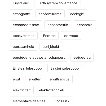
Duyitsland
Earth system governance
echografie
ecofeminisme
ecologie
ecomodernisme
econometrie
economie
ecosystemen
Ecotron
eenvoud
eenzaamheid
eerlijkheid
eerstegeneratiewetenschappers
eetgedrag
Einstein Telescoop
Einsteintelescoop
eiwit
eiwitten
eiwittransitie
elektriciteit
elektrotechniek
elementaire deeltjes
Elon Musk