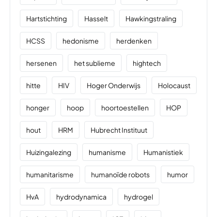
Hartstichting
Hasselt
Hawkingstraling
HCSS
hedonisme
herdenken
hersenen
het sublieme
hightech
hitte
HIV
Hoger Onderwijs
Holocaust
honger
hoop
hoortoestellen
HOP
hout
HRM
Hubrecht Instituut
Huizingalezing
humanisme
Humanistiek
humanitarisme
humanoïde robots
humor
HvA
hydrodynamica
hydrogel