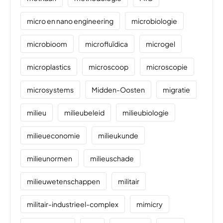
micro en nano engineering
microbiologie
microbioom
microfluïdica
microgel
microplastics
microscoop
microscopie
microsystems
Midden-Oosten
migratie
milieu
milieubeleid
milieubiologie
milieueconomie
milieukunde
milieunormen
milieuschade
milieuwetenschappen
militair
militair-industrieel-complex
mimicry