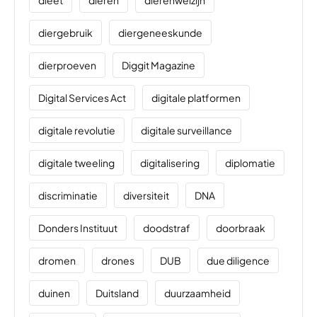
dieet
dieren
dierenwelzijn
diergebruik
diergeneeskunde
dierproeven
Diggit Magazine
Digital Services Act
digitale platformen
digitale revolutie
digitale surveillance
digitale tweeling
digitalisering
diplomatie
discriminatie
diversiteit
DNA
Donders Instituut
doodstraf
doorbraak
dromen
drones
DUB
due diligence
duinen
Duitsland
duurzaamheid