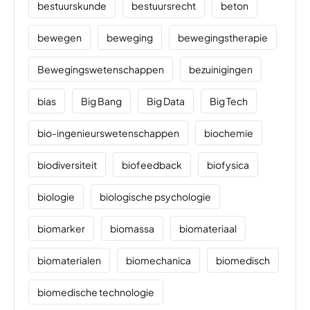
bestuurskunde
bestuursrecht
beton
bewegen
beweging
bewegingstherapie
Bewegingswetenschappen
bezuinigingen
bias
Big Bang
Big Data
Big Tech
bio-ingenieurswetenschappen
biochemie
biodiversiteit
biofeedback
biofysica
biologie
biologische psychologie
biomarker
biomassa
biomateriaal
biomaterialen
biomechanica
biomedisch
biomedische technologie