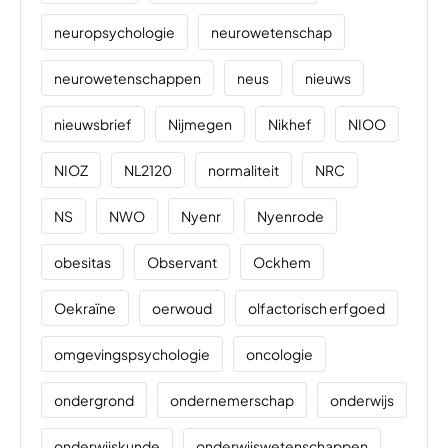
neuropsychologie
neurowetenschap
neurowetenschappen
neus
nieuws
nieuwsbrief
Nijmegen
Nikhef
NIOO
NIOZ
NL2120
normaliteit
NRC
NS
NWO
Nyenr
Nyenrode
obesitas
Observant
Ockhem
Oekraïne
oerwoud
olfactorisch erfgoed
omgevingspsychologie
oncologie
ondergrond
ondernemerschap
onderwijs
onderwijskunde
onderwijswetenschappen