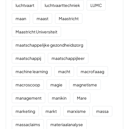
luchtvaart
luchtvaarttechniek
LUMC
maan
maast
Maastricht
Maastricht Universiteit
maatschappelijke gezondheidszorg
maatschappij
maatschappijleer
machine learning
macht
macrofaaag
macroscoop
magie
magnetisme
management
manikin
Mare
marketing
markt
marxisme
massa
massaclaims
materiaalanalyse