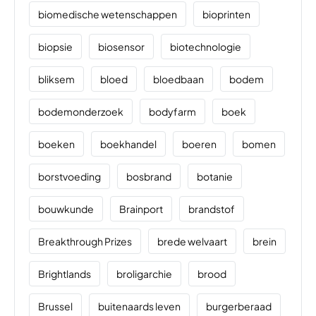
biomedische wetenschappen
bioprinten
biopsie
biosensor
biotechnologie
bliksem
bloed
bloedbaan
bodem
bodemonderzoek
bodyfarm
boek
boeken
boekhandel
boeren
bomen
borstvoeding
bosbrand
botanie
bouwkunde
Brainport
brandstof
Breakthrough Prizes
brede welvaart
brein
Brightlands
broligarchie
brood
Brussel
buitenaards leven
burgerberaad