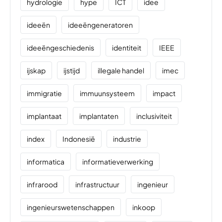
hydrologie
hype
ICT
idee
ideeën
ideeëngeneratoren
ideeëngeschiedenis
identiteit
IEEE
ijskap
ijstijd
illegale handel
imec
immigratie
immuunsysteem
impact
implantaat
implantaten
inclusiviteit
index
Indonesië
industrie
informatica
informatieverwerking
infrarood
infrastructuur
ingenieur
ingenieurswetenschappen
inkoop