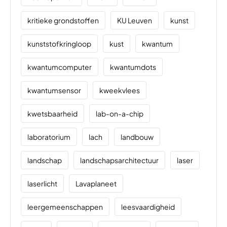
kritieke grondstoffen
KU Leuven
kunst
kunststofkringloop
kust
kwantum
kwantumcomputer
kwantumdots
kwantumsensor
kweekvlees
kwetsbaarheid
lab-on-a-chip
laboratorium
lach
landbouw
landschap
landschapsarchitectuur
laser
laserlicht
Lavaplaneet
leergemeenschappen
leesvaardigheid