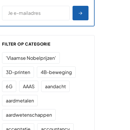
*
E-MAILADRES
*
"
" geeft vereiste velden aan
AANMELDEN
FILTER OP CATEGORIE
'Vlaamse Nobelprijzen'
3D-printen
4B-beweging
6G
AAAS
aandacht
aardmetalen
aardwetenschappen
acceptatie
accountancy