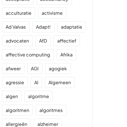
acculturatie
activisme
Ad Valvas
Adapt!
adaptatie
advocaten
AfD
affectief
affective computing
Afrika
afweer
AGI
agogiek
agressie
AI
Algemeen
algen
algoritme
algoritmen
algoritmes
allergieën
alzheimer