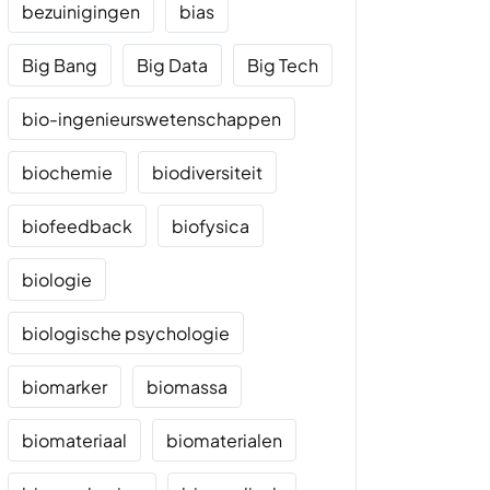
bezuinigingen
bias
Big Bang
Big Data
Big Tech
bio-ingenieurswetenschappen
biochemie
biodiversiteit
biofeedback
biofysica
biologie
biologische psychologie
biomarker
biomassa
biomateriaal
biomaterialen