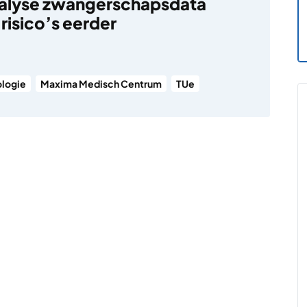
nalyse zwangerschapsdata
risico’s eerder
logie
Maxima Medisch Centrum
TUe