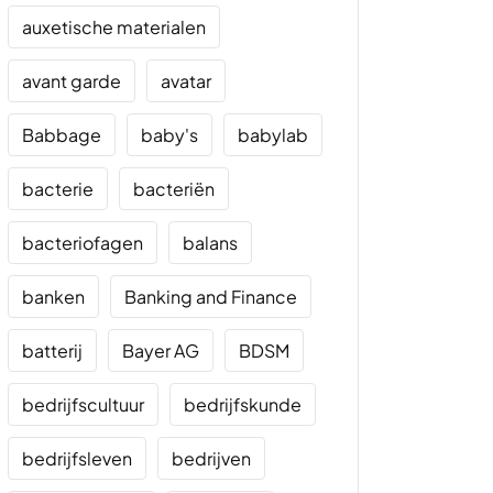
auxetische materialen
avant garde
avatar
Babbage
baby's
babylab
bacterie
bacteriën
bacteriofagen
balans
banken
Banking and Finance
batterij
Bayer AG
BDSM
bedrijfscultuur
bedrijfskunde
bedrijfsleven
bedrijven