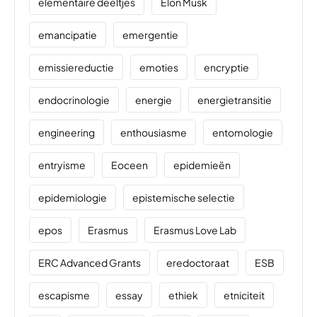
elementaire deeltjes
Elon Musk
emancipatie
emergentie
emissiereductie
emoties
encryptie
endocrinologie
energie
energietransitie
engineering
enthousiasme
entomologie
entryisme
Eoceen
epidemieën
epidemiologie
epistemische selectie
epos
Erasmus
Erasmus Love Lab
ERC Advanced Grants
eredoctoraat
ESB
escapisme
essay
ethiek
etniciteit