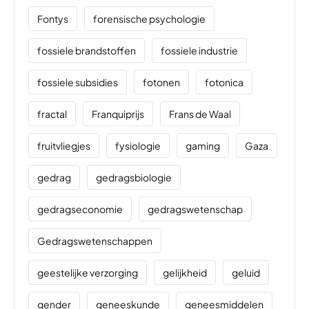
Fontys
forensische psychologie
fossiele brandstoffen
fossiele industrie
fossiele subsidies
fotonen
fotonica
fractal
Franquiprijs
Frans de Waal
fruitvliegjes
fysiologie
gaming
Gaza
gedrag
gedragsbiologie
gedragseconomie
gedragswetenschap
Gedragswetenschappen
geestelijke verzorging
gelijkheid
geluid
gender
geneeskunde
geneesmiddelen