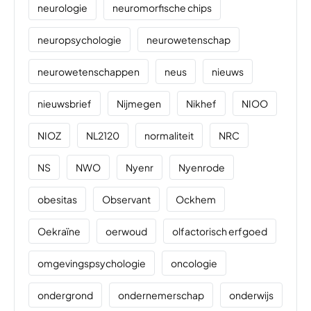
neurologie
neuromorfische chips
neuropsychologie
neurowetenschap
neurowetenschappen
neus
nieuws
nieuwsbrief
Nijmegen
Nikhef
NIOO
NIOZ
NL2120
normaliteit
NRC
NS
NWO
Nyenr
Nyenrode
obesitas
Observant
Ockhem
Oekraïne
oerwoud
olfactorisch erfgoed
omgevingspsychologie
oncologie
ondergrond
ondernemerschap
onderwijs