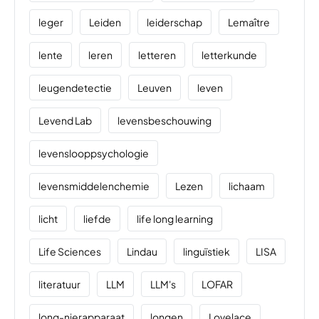
leger
Leiden
leiderschap
Lemaître
lente
leren
letteren
letterkunde
leugendetectie
Leuven
leven
Levend Lab
levensbeschouwing
levenslooppsychologie
levensmiddelenchemie
Lezen
lichaam
licht
liefde
life long learning
Life Sciences
Lindau
linguïstiek
LISA
literatuur
LLM
LLM's
LOFAR
long-nierapparaat
longen
Lovelace