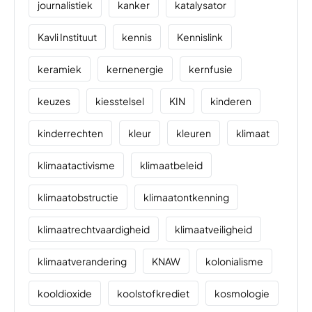
journalistiek
kanker
katalysator
Kavli Instituut
kennis
Kennislink
keramiek
kernenergie
kernfusie
keuzes
kiesstelsel
KIN
kinderen
kinderrechten
kleur
kleuren
klimaat
klimaatactivisme
klimaatbeleid
klimaatobstructie
klimaatontkenning
klimaatrechtvaardigheid
klimaatveiligheid
klimaatverandering
KNAW
kolonialisme
kooldioxide
koolstofkrediet
kosmologie