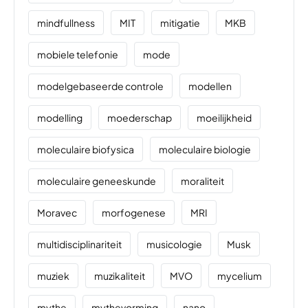
mindfullness
MIT
mitigatie
MKB
mobiele telefonie
mode
modelgebaseerde controle
modellen
modelling
moederschap
moeilijkheid
moleculaire biofysica
moleculaire biologie
moleculaire geneeskunde
moraliteit
Moravec
morfogenese
MRI
multidisciplinariteit
musicologie
Musk
muziek
muzikaliteit
MVO
mycelium
mythe
mythevorming
nano