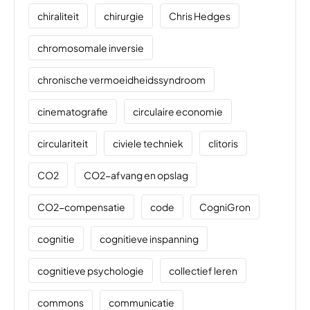
chiraliteit
chirurgie
Chris Hedges
chromosomale inversie
chronische vermoeidheidssyndroom
cinematografie
circulaire economie
circulariteit
civiele techniek
clitoris
CO2
CO2-afvang en opslag
CO2-compensatie
code
CogniGron
cognitie
cognitieve inspanning
cognitieve psychologie
collectief leren
commons
communicatie