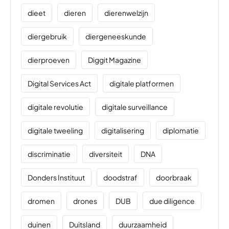
dieet
dieren
dierenwelzijn
diergebruik
diergeneeskunde
dierproeven
Diggit Magazine
Digital Services Act
digitale platformen
digitale revolutie
digitale surveillance
digitale tweeling
digitalisering
diplomatie
discriminatie
diversiteit
DNA
Donders Instituut
doodstraf
doorbraak
dromen
drones
DUB
due diligence
duinen
Duitsland
duurzaamheid