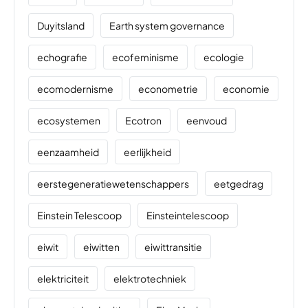
Duyitsland
Earth system governance
echografie
ecofeminisme
ecologie
ecomodernisme
econometrie
economie
ecosystemen
Ecotron
eenvoud
eenzaamheid
eerlijkheid
eerstegeneratiewetenschappers
eetgedrag
Einstein Telescoop
Einsteintelescoop
eiwit
eiwitten
eiwittransitie
elektriciteit
elektrotechniek