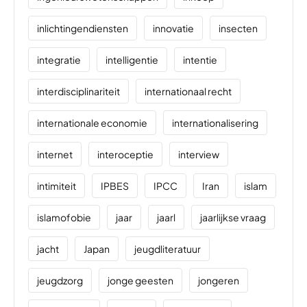
inlichtingendiensten
innovatie
insecten
integratie
intelligentie
intentie
interdisciplinariteit
internationaal recht
internationale economie
internationalisering
internet
interoceptie
interview
intimiteit
IPBES
IPCC
Iran
islam
islamofobie
jaar
jaarl
jaarlijkse vraag
jacht
Japan
jeugdliteratuur
jeugdzorg
jonge geesten
jongeren