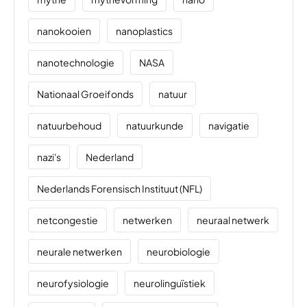
nanokooien
nanoplastics
nanotechnologie
NASA
Nationaal Groeifonds
natuur
natuurbehoud
natuurkunde
navigatie
nazi's
Nederland
Nederlands Forensisch Instituut (NFL)
netcongestie
netwerken
neuraal netwerk
neurale netwerken
neurobiologie
neurofysiologie
neurolinguïstiek