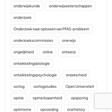
onderwijskunde
onderwijswetenschappen
onderzoek
Onderzoek naar oplossen van PFAS-probleem
onderzoekscommissies
onerwijs
ongelijkheid
online
ontwerp
ontwikkelingsbiologie
ontwikkelingspsychologie
onzekerheid
oorlog
oorlogstudies
Open Universiteit
opinie
opmerkzaamheid
opsporing
optimisme
opvoeding
oral history