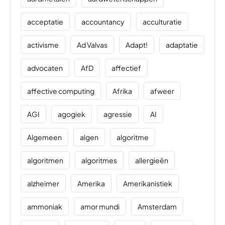
acceptatie
accountancy
acculturatie
activisme
Ad Valvas
Adapt!
adaptatie
advocaten
AfD
affectief
affective computing
Afrika
afweer
AGI
agogiek
agressie
AI
Algemeen
algen
algoritme
algoritmen
algoritmes
allergieën
alzheimer
Amerika
Amerikanistiek
ammoniak
amor mundi
Amsterdam