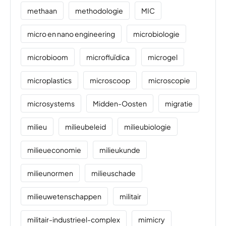
methaan
methodologie
MIC
micro en nano engineering
microbiologie
microbioom
microfluïdica
microgel
microplastics
microscoop
microscopie
microsystems
Midden-Oosten
migratie
milieu
milieubeleid
milieubiologie
milieueconomie
milieukunde
milieunormen
milieuschade
milieuwetenschappen
militair
militair-industrieel-complex
mimicry