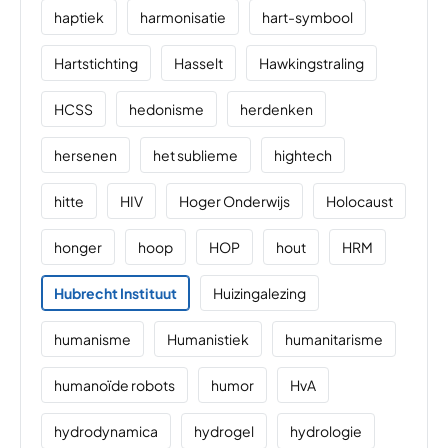
haptiek
harmonisatie
hart-symbool
Hartstichting
Hasselt
Hawkingstraling
HCSS
hedonisme
herdenken
hersenen
het sublieme
hightech
hitte
HIV
Hoger Onderwijs
Holocaust
honger
hoop
HOP
hout
HRM
Hubrecht Instituut
Huizingalezing
humanisme
Humanistiek
humanitarisme
humanoïde robots
humor
HvA
hydrodynamica
hydrogel
hydrologie