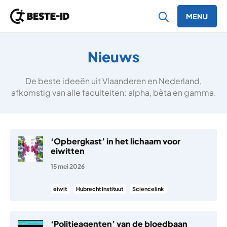
MENU
Ga naar inhoud
Nieuws
De beste ideeën uit Vlaanderen en Nederland,
afkomstig van alle faculteiten: alpha, bèta en gamma.
‘Opbergkast’ in het lichaam voor
eiwitten
15 mei 2026
eiwit
Hubrecht Instituut
Sciencelink
‘Politieagenten’ van de bloedbaan