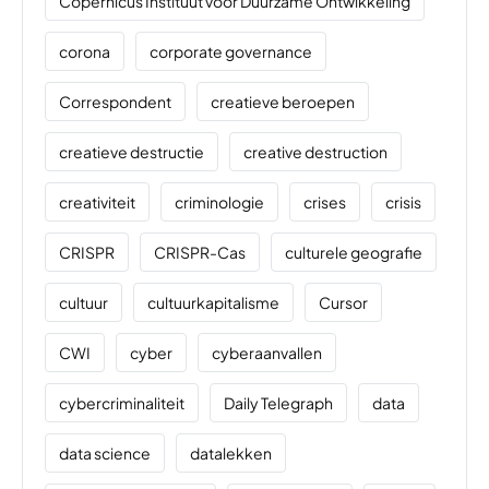
Copernicus Instituut voor Duurzame Ontwikkeling
corona
corporate governance
Correspondent
creatieve beroepen
creatieve destructie
creative destruction
creativiteit
criminologie
crises
crisis
CRISPR
CRISPR-Cas
culturele geografie
cultuur
cultuurkapitalisme
Cursor
CWI
cyber
cyberaanvallen
cybercriminaliteit
Daily Telegraph
data
data science
datalekken