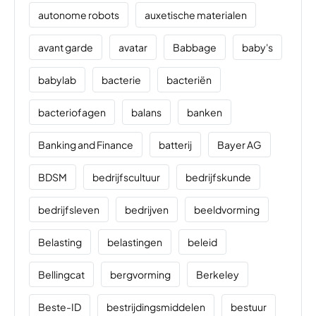
autonome robots
auxetische materialen
avant garde
avatar
Babbage
baby's
babylab
bacterie
bacteriën
bacteriofagen
balans
banken
Banking and Finance
batterij
Bayer AG
BDSM
bedrijfscultuur
bedrijfskunde
bedrijfsleven
bedrijven
beeldvorming
Belasting
belastingen
beleid
Bellingcat
bergvorming
Berkeley
Beste-ID
bestrijdingsmiddelen
bestuur