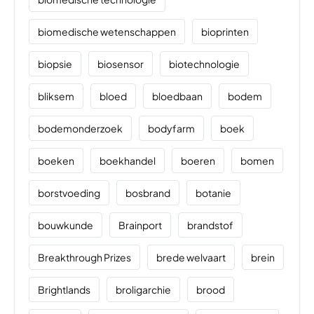
biomedische wetenschappen
bioprinten
biopsie
biosensor
biotechnologie
bliksem
bloed
bloedbaan
bodem
bodemonderzoek
bodyfarm
boek
boeken
boekhandel
boeren
bomen
borstvoeding
bosbrand
botanie
bouwkunde
Brainport
brandstof
Breakthrough Prizes
brede welvaart
brein
Brightlands
broligarchie
brood