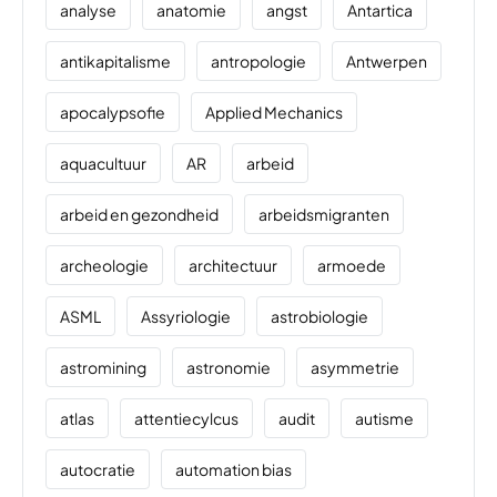
analyse
anatomie
angst
Antartica
antikapitalisme
antropologie
Antwerpen
apocalypsofie
Applied Mechanics
aquacultuur
AR
arbeid
arbeid en gezondheid
arbeidsmigranten
archeologie
architectuur
armoede
ASML
Assyriologie
astrobiologie
astromining
astronomie
asymmetrie
atlas
attentiecylcus
audit
autisme
autocratie
automation bias