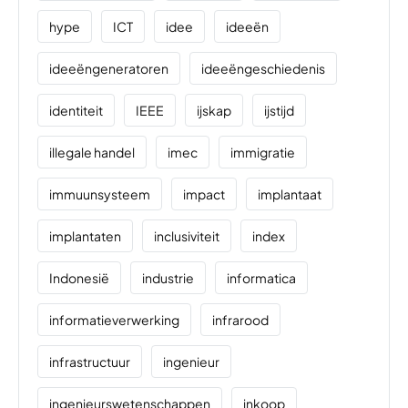
hype
ICT
idee
ideeën
ideeëngeneratoren
ideeëngeschiedenis
identiteit
IEEE
ijskap
ijstijd
illegale handel
imec
immigratie
immuunsysteem
impact
implantaat
implantaten
inclusiviteit
index
Indonesië
industrie
informatica
informatieverwerking
infrarood
infrastructuur
ingenieur
ingenieurswetenschappen
inkoop