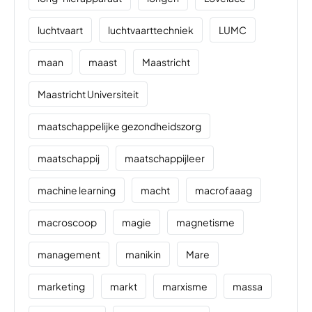
luchtvaart
luchtvaarttechniek
LUMC
maan
maast
Maastricht
Maastricht Universiteit
maatschappelijke gezondheidszorg
maatschappij
maatschappijleer
machine learning
macht
macrofaaag
macroscoop
magie
magnetisme
management
manikin
Mare
marketing
markt
marxisme
massa