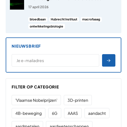
17 april 2026
bloedbaan
Hubrecht Instituut
macrofaaag
ontwikkelingsbiologie
NIEUWSBRIEF
*
E-MAILADRES
*
"
" geeft vereiste velden aan
AANME
FILTER OP CATEGORIE
'Vlaamse Nobelprijzen'
3D-printen
4B-beweging
6G
AAAS
aandacht
aardmetalen
aardwetenschappen