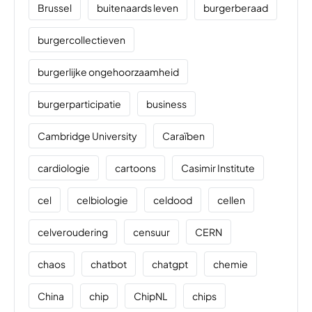
Brussel
buitenaards leven
burgerberaad
burgercollectieven
burgerlijke ongehoorzaamheid
burgerparticipatie
business
Cambridge University
Caraïben
cardiologie
cartoons
Casimir Institute
cel
celbiologie
celdood
cellen
celveroudering
censuur
CERN
chaos
chatbot
chatgpt
chemie
China
chip
ChipNL
chips