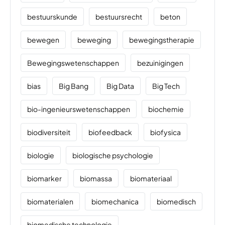
bestuurskunde
bestuursrecht
beton
bewegen
beweging
bewegingstherapie
Bewegingswetenschappen
bezuinigingen
bias
Big Bang
Big Data
Big Tech
bio-ingenieurswetenschappen
biochemie
biodiversiteit
biofeedback
biofysica
biologie
biologische psychologie
biomarker
biomassa
biomateriaal
biomaterialen
biomechanica
biomedisch
biomedische technologie