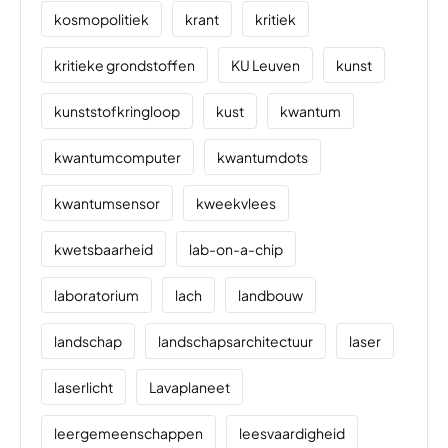
kosmopolitiek
krant
kritiek
kritieke grondstoffen
KU Leuven
kunst
kunststofkringloop
kust
kwantum
kwantumcomputer
kwantumdots
kwantumsensor
kweekvlees
kwetsbaarheid
lab-on-a-chip
laboratorium
lach
landbouw
landschap
landschapsarchitectuur
laser
laserlicht
Lavaplaneet
leergemeenschappen
leesvaardigheid