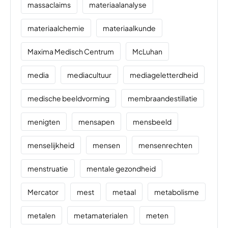
massaclaims
materiaalanalyse
materiaalchemie
materiaalkunde
Maxima Medisch Centrum
McLuhan
media
mediacultuur
mediageletterdheid
medische beeldvorming
membraandestillatie
menigten
mensapen
mensbeeld
menselijkheid
mensen
mensenrechten
menstruatie
mentale gezondheid
Mercator
mest
metaal
metabolisme
metalen
metamaterialen
meten