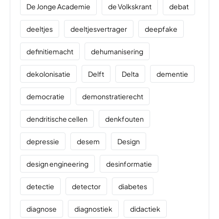
De Jonge Academie
de Volkskrant
debat
deeltjes
deeltjesvertrager
deepfake
definitiemacht
dehumanisering
dekolonisatie
Delft
Delta
dementie
democratie
demonstratierecht
dendritische cellen
denkfouten
depressie
desem
Design
design engineering
desinformatie
detectie
detector
diabetes
diagnose
diagnostiek
didactiek