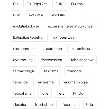
EU
EU Chips Act
EUR
Europa
EUV
evaluatie
evolutie
evolutiebiologie
experimentele natuurkunde
Extinction Rebellion
extreem weer
extreemrechts
extremen
extremisme
eyetracking
factchecken
false negative
farmacologie
fascisme
femgore
femicide
feminisme
fenomenologie
feodalisme
fictie
fiets
Fijnstof
filosofie
filterbubbel
fiscaliteit
Folia