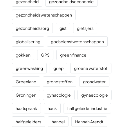
gezondheid
gezondheidseconomie
gezondheidswetenschappen
gezondheidszorg
gist
gletsjers
globalisering
godsdienstwetenschappen
gokken
GPS
green finance
greenwashing
griep
groene waterstof
Groenland
grondstoffen
grondwater
Groningen
gynacologie
gynaecologie
haatspraak
hack
halfgeleiderindustrie
halfgeleiders
handel
Hannah Arendt