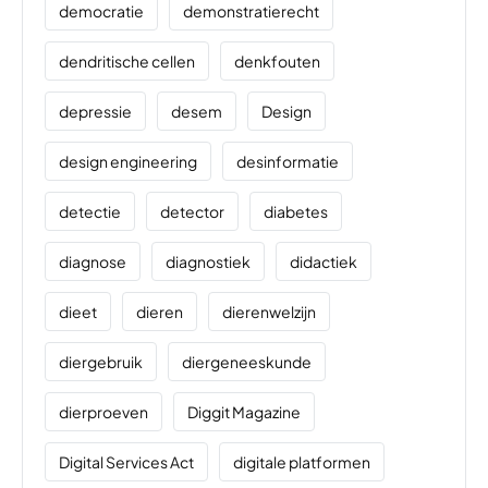
democratie
demonstratierecht
dendritische cellen
denkfouten
depressie
desem
Design
design engineering
desinformatie
detectie
detector
diabetes
diagnose
diagnostiek
didactiek
dieet
dieren
dierenwelzijn
diergebruik
diergeneeskunde
dierproeven
Diggit Magazine
Digital Services Act
digitale platformen