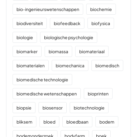
bio-ingenieurswetenschappen
biochemie
biodiversiteit
biofeedback
biofysica
biologie
biologische psychologie
biomarker
biomassa
biomateriaal
biomaterialen
biomechanica
biomedisch
biomedische technologie
biomedische wetenschappen
bioprinten
biopsie
biosensor
biotechnologie
bliksem
bloed
bloedbaan
bodem
bodemonderzoek
bodyfarm
boek