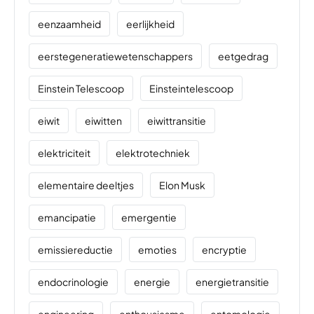
eenzaamheid
eerlijkheid
eerstegeneratiewetenschappers
eetgedrag
Einstein Telescoop
Einsteintelescoop
eiwit
eiwitten
eiwittransitie
elektriciteit
elektrotechniek
elementaire deeltjes
Elon Musk
emancipatie
emergentie
emissiereductie
emoties
encryptie
endocrinologie
energie
energietransitie
engineering
enthousiasme
entomologie