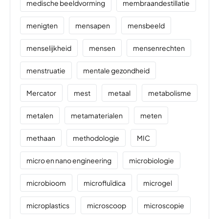
medische beeldvorming
membraandestillatie
menigten
mensapen
mensbeeld
menselijkheid
mensen
mensenrechten
menstruatie
mentale gezondheid
Mercator
mest
metaal
metabolisme
metalen
metamaterialen
meten
methaan
methodologie
MIC
micro en nano engineering
microbiologie
microbioom
microfluïdica
microgel
microplastics
microscoop
microscopie