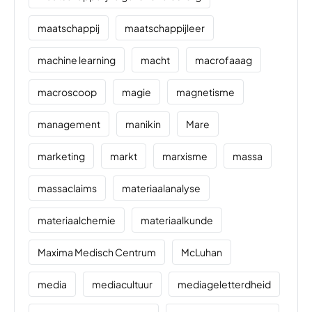
maatschappij
maatschappijleer
machine learning
macht
macrofaaag
macroscoop
magie
magnetisme
management
manikin
Mare
marketing
markt
marxisme
massa
massaclaims
materiaalanalyse
materiaalchemie
materiaalkunde
Maxima Medisch Centrum
McLuhan
media
mediacultuur
mediageletterdheid