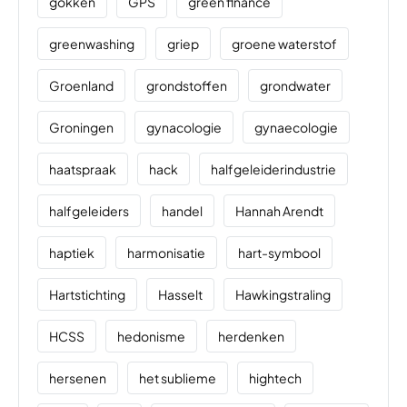
gokken
GPS
green finance
greenwashing
griep
groene waterstof
Groenland
grondstoffen
grondwater
Groningen
gynacologie
gynaecologie
haatspraak
hack
halfgeleiderindustrie
halfgeleiders
handel
Hannah Arendt
haptiek
harmonisatie
hart-symbool
Hartstichting
Hasselt
Hawkingstraling
HCSS
hedonisme
herdenken
hersenen
het sublieme
hightech