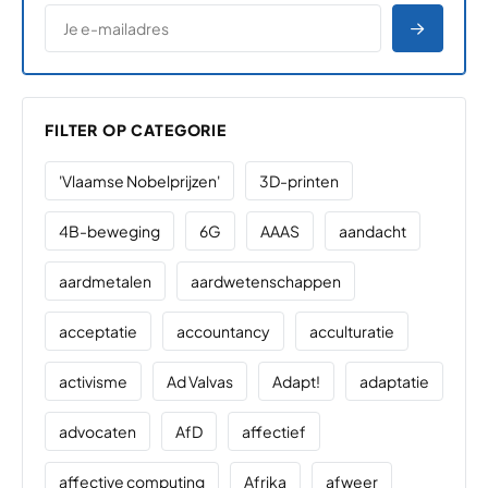
*
E-MAILADRES
*
"
" geeft vereiste velden aan
AANME
FILTER OP CATEGORIE
'Vlaamse Nobelprijzen'
3D-printen
4B-beweging
6G
AAAS
aandacht
aardmetalen
aardwetenschappen
acceptatie
accountancy
acculturatie
activisme
Ad Valvas
Adapt!
adaptatie
advocaten
AfD
affectief
affective computing
Afrika
afweer