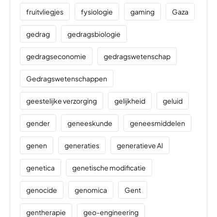
fruitvliegjes
fysiologie
gaming
Gaza
gedrag
gedragsbiologie
gedragseconomie
gedragswetenschap
Gedragswetenschappen
geestelijke verzorging
gelijkheid
geluid
gender
geneeskunde
geneesmiddelen
genen
generaties
generatieve AI
genetica
genetische modificatie
genocide
genomica
Gent
gentherapie
geo-engineering