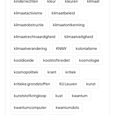
kinderrechten
kleur
kleuren
klimaat
klimaatactivisme
klimaatbeleid
klimaatobstructie
klimaatontkenning
klimaatrechtvaardigheid
klimaatveiligheid
klimaatverandering
KNAW
kolonialisme
kooldioxide
koolstofkrediet
kosmologie
kosmopolitiek
krant
kritiek
kritieke grondstoffen
KU Leuven
kunst
kunststofkringloop
kust
kwantum
kwantumcomputer
kwantumdots