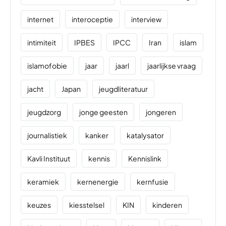
internet
interoceptie
interview
intimiteit
IPBES
IPCC
Iran
islam
islamofobie
jaar
jaarl
jaarlijkse vraag
jacht
Japan
jeugdliteratuur
jeugdzorg
jonge geesten
jongeren
journalistiek
kanker
katalysator
Kavli Instituut
kennis
Kennislink
keramiek
kernenergie
kernfusie
keuzes
kiesstelsel
KIN
kinderen