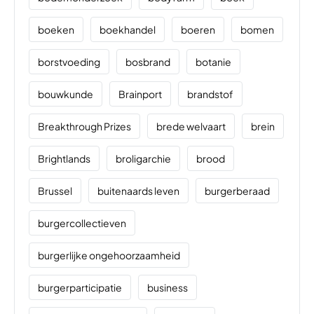
boeken
boekhandel
boeren
bomen
borstvoeding
bosbrand
botanie
bouwkunde
Brainport
brandstof
Breakthrough Prizes
brede welvaart
brein
Brightlands
broligarchie
brood
Brussel
buitenaards leven
burgerberaad
burgercollectieven
burgerlijke ongehoorzaamheid
burgerparticipatie
business