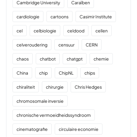
Cambridge University
Caraïben
cardiologie
cartoons
Casimir Institute
cel
celbiologie
celdood
cellen
celveroudering
censuur
CERN
chaos
chatbot
chatgpt
chemie
China
chip
ChipNL
chips
chiraliteit
chirurgie
Chris Hedges
chromosomale inversie
chronische vermoeidheidssyndroom
cinematografie
circulaire economie