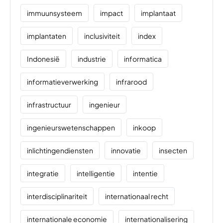
immuunsysteem
impact
implantaat
implantaten
inclusiviteit
index
Indonesië
industrie
informatica
informatieverwerking
infrarood
infrastructuur
ingenieur
ingenieurswetenschappen
inkoop
inlichtingendiensten
innovatie
insecten
integratie
intelligentie
intentie
interdisciplinariteit
internationaal recht
internationale economie
internationalisering