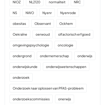
NIOZ
NL2120
normaliteit
NRC
NS
NWO
Nyenr
Nyenrode
obesitas
Observant
Ockhem
Oekraïne
oerwoud
olfactorisch erfgoed
omgevingspsychologie
oncologie
ondergrond
ondernemerschap
onderwijs
onderwijskunde
onderwijswetenschappen
onderzoek
Onderzoek naar oplossen van PFAS-probleem
onderzoekscommissies
onerwijs