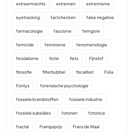
extreemrechts
extremen
extremisme
eyetracking
factchecken
false negative
farmacologie
fascisme
femgore
femicide
feminisme
fenomenologie
feodalisme
fictie
fiets
Fijnstof
filosofie
filterbubbel
fiscaliteit
Folia
Fontys
forensische psychologie
fossiele brandstoffen
fossiele industrie
fossiele subsidies
fotonen
fotonica
fractal
Franquiprijs
Frans de Waal