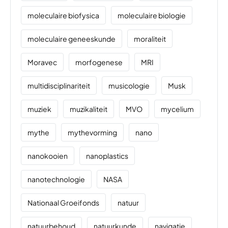
moleculaire biofysica
moleculaire biologie
moleculaire geneeskunde
moraliteit
Moravec
morfogenese
MRI
multidisciplinariteit
musicologie
Musk
muziek
muzikaliteit
MVO
mycelium
mythe
mythevorming
nano
nanokooien
nanoplastics
nanotechnologie
NASA
Nationaal Groeifonds
natuur
natuurbehoud
natuurkunde
navigatie