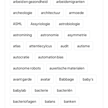
arbeid en gezondheid
arbeidsmigranten
archeologie
architectuur
armoede
ASML
Assyriologie
astrobiologie
astromining
astronomie
asymmetrie
atlas
attentiecylcus
audit
autisme
autocratie
automation bias
autonome robots
auxetische materialen
avant garde
avatar
Babbage
baby's
babylab
bacterie
bacteriën
bacteriofagen
balans
banken