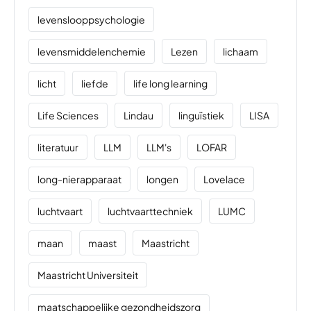
levenslooppsychologie
levensmiddelenchemie
Lezen
lichaam
licht
liefde
life long learning
Life Sciences
Lindau
linguïstiek
LISA
literatuur
LLM
LLM's
LOFAR
long-nierapparaat
longen
Lovelace
luchtvaart
luchtvaarttechniek
LUMC
maan
maast
Maastricht
Maastricht Universiteit
maatschappelijke gezondheidszorg