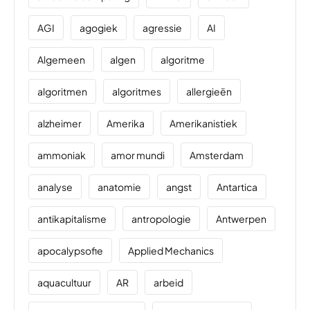
AGI
agogiek
agressie
AI
Algemeen
algen
algoritme
algoritmen
algoritmes
allergieën
alzheimer
Amerika
Amerikanistiek
ammoniak
amor mundi
Amsterdam
analyse
anatomie
angst
Antartica
antikapitalisme
antropologie
Antwerpen
apocalypsofie
Applied Mechanics
aquacultuur
AR
arbeid