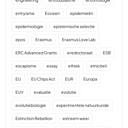
entryisme
Eoceen
epidemieën
epidemiologie
epistemische selectie
epos
Erasmus
Erasmus Love Lab
ERC Advanced Grants
eredoctoraat
ESB
escapisme
essay
ethiek
etniciteit
EU
EU Chips Act
EUR
Europa
EUV
evaluatie
evolutie
evolutiebiologie
experimentele natuurkunde
Extinction Rebellion
extreem weer