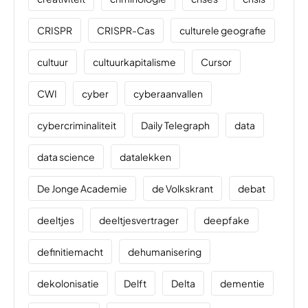
CRISPR
CRISPR-Cas
culturele geografie
cultuur
cultuurkapitalisme
Cursor
CWI
cyber
cyberaanvallen
cybercriminaliteit
Daily Telegraph
data
data science
datalekken
De Jonge Academie
de Volkskrant
debat
deeltjes
deeltjesvertrager
deepfake
definitiemacht
dehumanisering
dekolonisatie
Delft
Delta
dementie