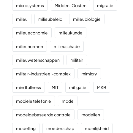
microsystems
Midden-Oosten
migratie
milieu
milieubeleid
milieubiologie
milieueconomie
milieukunde
milieunormen
milieuschade
milieuwetenschappen
militair
militair-industrieel-complex
mimicry
mindfullness
MIT
mitigatie
MKB
mobiele telefonie
mode
modelgebaseerde controle
modellen
modelling
moederschap
moeilijkheid