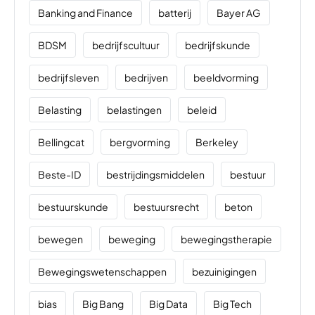
Banking and Finance
batterij
Bayer AG
BDSM
bedrijfscultuur
bedrijfskunde
bedrijfsleven
bedrijven
beeldvorming
Belasting
belastingen
beleid
Bellingcat
bergvorming
Berkeley
Beste-ID
bestrijdingsmiddelen
bestuur
bestuurskunde
bestuursrecht
beton
bewegen
beweging
bewegingstherapie
Bewegingswetenschappen
bezuinigingen
bias
Big Bang
Big Data
Big Tech