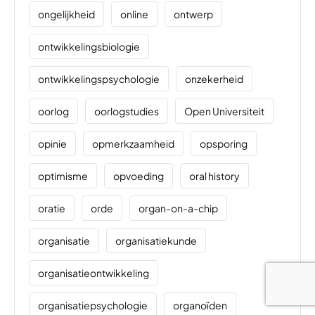
ongelijkheid
online
ontwerp
ontwikkelingsbiologie
ontwikkelingspsychologie
onzekerheid
oorlog
oorlogstudies
Open Universiteit
opinie
opmerkzaamheid
opsporing
optimisme
opvoeding
oral history
oratie
orde
organ-on-a-chip
organisatie
organisatiekunde
organisatieontwikkeling
organisatiepsychologie
organoïden