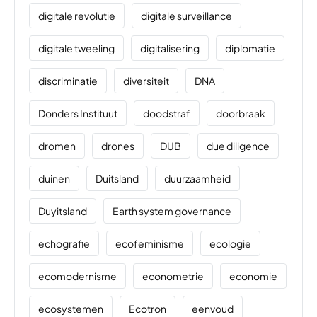
digitale revolutie
digitale surveillance
digitale tweeling
digitalisering
diplomatie
discriminatie
diversiteit
DNA
Donders Instituut
doodstraf
doorbraak
dromen
drones
DUB
due diligence
duinen
Duitsland
duurzaamheid
Duyitsland
Earth system governance
echografie
ecofeminisme
ecologie
ecomodernisme
econometrie
economie
ecosystemen
Ecotron
eenvoud