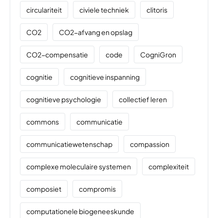
circulariteit
civiele techniek
clitoris
CO2
CO2-afvang en opslag
CO2-compensatie
code
CogniGron
cognitie
cognitieve inspanning
cognitieve psychologie
collectief leren
commons
communicatie
communicatiewetenschap
compassion
complexe moleculaire systemen
complexiteit
composiet
compromis
computationele biogeneeskunde