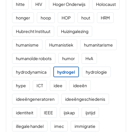
hitte
HIV
Hoger Onderwijs
Holocaust
honger
hoop
HOP
hout
HRM
Hubrecht Instituut
Huizingalezing
humanisme
Humanistiek
humanitarisme
humanoïde robots
humor
HvA
hydrodynamica
hydrogel
hydrologie
hype
ICT
idee
ideeën
ideeëngeneratoren
ideeëngeschiedenis
identiteit
IEEE
ijskap
ijstijd
illegale handel
imec
immigratie