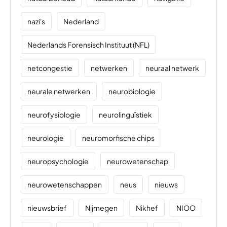
nazi's
Nederland
Nederlands Forensisch Instituut (NFL)
netcongestie
netwerken
neuraal netwerk
neurale netwerken
neurobiologie
neurofysiologie
neurolinguïstiek
neurologie
neuromorfische chips
neuropsychologie
neurowetenschap
neurowetenschappen
neus
nieuws
nieuwsbrief
Nijmegen
Nikhef
NIOO