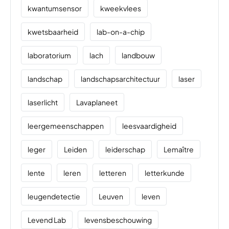
kwantumsensor
kweekvlees
kwetsbaarheid
lab-on-a-chip
laboratorium
lach
landbouw
landschap
landschapsarchitectuur
laser
laserlicht
Lavaplaneet
leergemeenschappen
leesvaardigheid
leger
Leiden
leiderschap
Lemaître
lente
leren
letteren
letterkunde
leugendetectie
Leuven
leven
Levend Lab
levensbeschouwing