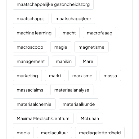
maatschappelijke gezondheidszorg
maatschappij
maatschappijleer
machine learning
macht
macrofaaag
macroscoop
magie
magnetisme
management
manikin
Mare
marketing
markt
marxisme
massa
massaclaims
materiaalanalyse
materiaalchemie
materiaalkunde
Maxima Medisch Centrum
McLuhan
media
mediacultuur
mediageletterdheid