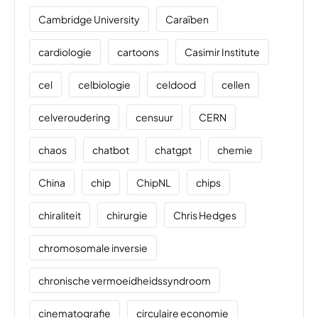
Cambridge University
Caraïben
cardiologie
cartoons
Casimir Institute
cel
celbiologie
celdood
cellen
celveroudering
censuur
CERN
chaos
chatbot
chatgpt
chemie
China
chip
ChipNL
chips
chiraliteit
chirurgie
Chris Hedges
chromosomale inversie
chronische vermoeidheidssyndroom
cinematografie
circulaire economie