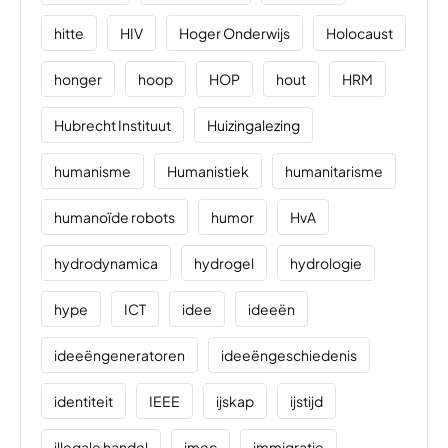
hitte
HIV
Hoger Onderwijs
Holocaust
honger
hoop
HOP
hout
HRM
Hubrecht Instituut
Huizingalezing
humanisme
Humanistiek
humanitarisme
humanoïde robots
humor
HvA
hydrodynamica
hydrogel
hydrologie
hype
ICT
idee
ideeën
ideeëngeneratoren
ideeëngeschiedenis
identiteit
IEEE
ijskap
ijstijd
illegale handel
imec
immigratie