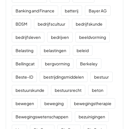
Banking and Finance
batterij
Bayer AG
BDSM
bedrijfscultuur
bedrijfskunde
bedrijfsleven
bedrijven
beeldvorming
Belasting
belastingen
beleid
Bellingcat
bergvorming
Berkeley
Beste-ID
bestrijdingsmiddelen
bestuur
bestuurskunde
bestuursrecht
beton
bewegen
beweging
bewegingstherapie
Bewegingswetenschappen
bezuinigingen