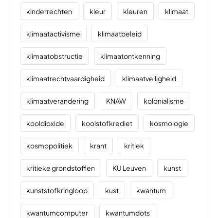
kinderrechten
kleur
kleuren
klimaat
klimaatactivisme
klimaatbeleid
klimaatobstructie
klimaatontkenning
klimaatrechtvaardigheid
klimaatveiligheid
klimaatverandering
KNAW
kolonialisme
kooldioxide
koolstofkrediet
kosmologie
kosmopolitiek
krant
kritiek
kritieke grondstoffen
KU Leuven
kunst
kunststofkringloop
kust
kwantum
kwantumcomputer
kwantumdots