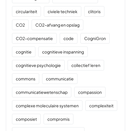
circulariteit
civiele techniek
clitoris
CO2
CO2-afvang en opslag
CO2-compensatie
code
CogniGron
cognitie
cognitieve inspanning
cognitieve psychologie
collectief leren
commons
communicatie
communicatiewetenschap
compassion
complexe moleculaire systemen
complexiteit
composiet
compromis