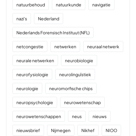
natuurbehoud
natuurkunde
navigatie
nazi's
Nederland
Nederlands Forensisch Instituut (NFL)
netcongestie
netwerken
neuraal netwerk
neurale netwerken
neurobiologie
neurofysiologie
neurolinguïstiek
neurologie
neuromorfische chips
neuropsychologie
neurowetenschap
neurowetenschappen
neus
nieuws
nieuwsbrief
Nijmegen
Nikhef
NIOO