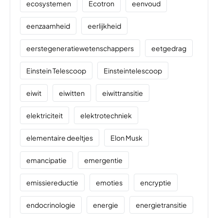
ecosystemen
Ecotron
eenvoud
eenzaamheid
eerlijkheid
eerstegeneratiewetenschappers
eetgedrag
Einstein Telescoop
Einsteintelescoop
eiwit
eiwitten
eiwittransitie
elektriciteit
elektrotechniek
elementaire deeltjes
Elon Musk
emancipatie
emergentie
emissiereductie
emoties
encryptie
endocrinologie
energie
energietransitie