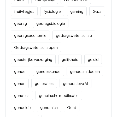
fruitvliegjes
fysiologie
gaming
Gaza
gedrag
gedragsbiologie
gedragseconomie
gedragswetenschap
Gedragswetenschappen
geestelijke verzorging
gelijkheid
geluid
gender
geneeskunde
geneesmiddelen
genen
generaties
generatieve AI
genetica
genetische modificatie
genocide
genomica
Gent