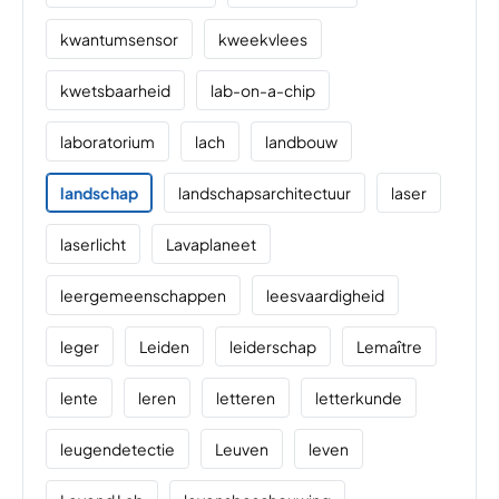
kwantumsensor
kweekvlees
kwetsbaarheid
lab-on-a-chip
laboratorium
lach
landbouw
landschap
landschapsarchitectuur
laser
laserlicht
Lavaplaneet
leergemeenschappen
leesvaardigheid
leger
Leiden
leiderschap
Lemaître
lente
leren
letteren
letterkunde
leugendetectie
Leuven
leven