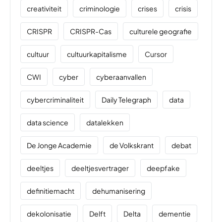
creativiteit
criminologie
crises
crisis
CRISPR
CRISPR-Cas
culturele geografie
cultuur
cultuurkapitalisme
Cursor
CWI
cyber
cyberaanvallen
cybercriminaliteit
Daily Telegraph
data
data science
datalekken
De Jonge Academie
de Volkskrant
debat
deeltjes
deeltjesvertrager
deepfake
definitiemacht
dehumanisering
dekolonisatie
Delft
Delta
dementie