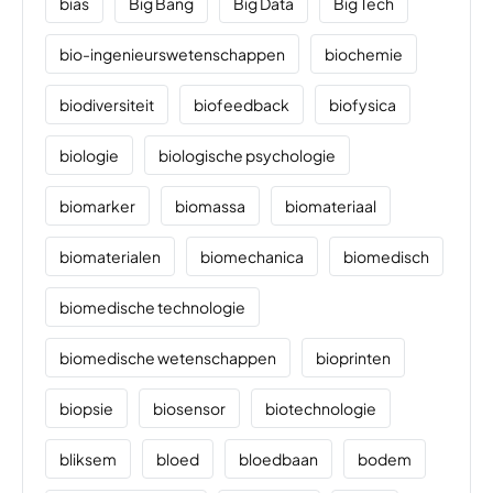
bias
Big Bang
Big Data
Big Tech
bio-ingenieurswetenschappen
biochemie
biodiversiteit
biofeedback
biofysica
biologie
biologische psychologie
biomarker
biomassa
biomateriaal
biomaterialen
biomechanica
biomedisch
biomedische technologie
biomedische wetenschappen
bioprinten
biopsie
biosensor
biotechnologie
bliksem
bloed
bloedbaan
bodem