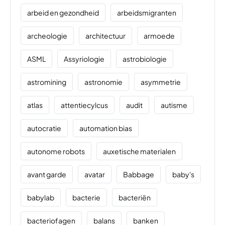
arbeid en gezondheid
arbeidsmigranten
archeologie
architectuur
armoede
ASML
Assyriologie
astrobiologie
astromining
astronomie
asymmetrie
atlas
attentiecylcus
audit
autisme
autocratie
automation bias
autonome robots
auxetische materialen
avant garde
avatar
Babbage
baby's
babylab
bacterie
bacteriën
bacteriofagen
balans
banken