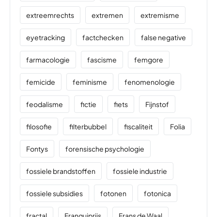
extreemrechts
extremen
extremisme
eyetracking
factchecken
false negative
farmacologie
fascisme
femgore
femicide
feminisme
fenomenologie
feodalisme
fictie
fiets
Fijnstof
filosofie
filterbubbel
fiscaliteit
Folia
Fontys
forensische psychologie
fossiele brandstoffen
fossiele industrie
fossiele subsidies
fotonen
fotonica
fractal
Franquiprijs
Frans de Waal