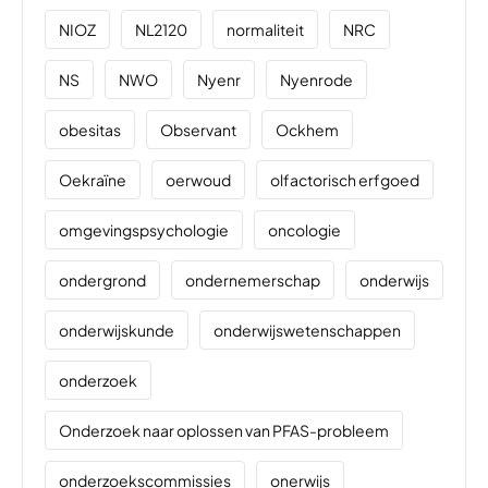
NIOZ
NL2120
normaliteit
NRC
NS
NWO
Nyenr
Nyenrode
obesitas
Observant
Ockhem
Oekraïne
oerwoud
olfactorisch erfgoed
omgevingspsychologie
oncologie
ondergrond
ondernemerschap
onderwijs
onderwijskunde
onderwijswetenschappen
onderzoek
Onderzoek naar oplossen van PFAS-probleem
onderzoekscommissies
onerwijs