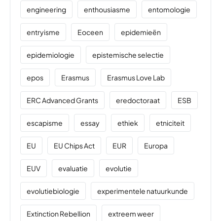
engineering
enthousiasme
entomologie
entryisme
Eoceen
epidemieën
epidemiologie
epistemische selectie
epos
Erasmus
Erasmus Love Lab
ERC Advanced Grants
eredoctoraat
ESB
escapisme
essay
ethiek
etniciteit
EU
EU Chips Act
EUR
Europa
EUV
evaluatie
evolutie
evolutiebiologie
experimentele natuurkunde
Extinction Rebellion
extreem weer