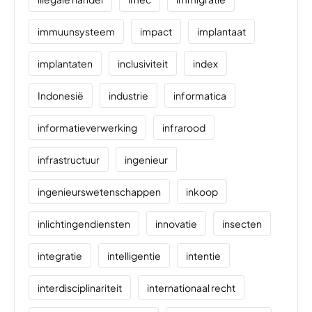
immuunsysteem
impact
implantaat
implantaten
inclusiviteit
index
Indonesië
industrie
informatica
informatieverwerking
infrarood
infrastructuur
ingenieur
ingenieurswetenschappen
inkoop
inlichtingendiensten
innovatie
insecten
integratie
intelligentie
intentie
interdisciplinariteit
internationaal recht