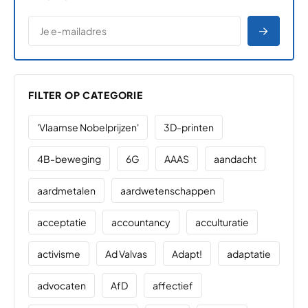
*
E-MAILADRES
*
"
" geeft vereiste velden aan
AANME
FILTER OP CATEGORIE
'Vlaamse Nobelprijzen'
3D-printen
4B-beweging
6G
AAAS
aandacht
aardmetalen
aardwetenschappen
acceptatie
accountancy
acculturatie
activisme
Ad Valvas
Adapt!
adaptatie
advocaten
AfD
affectief