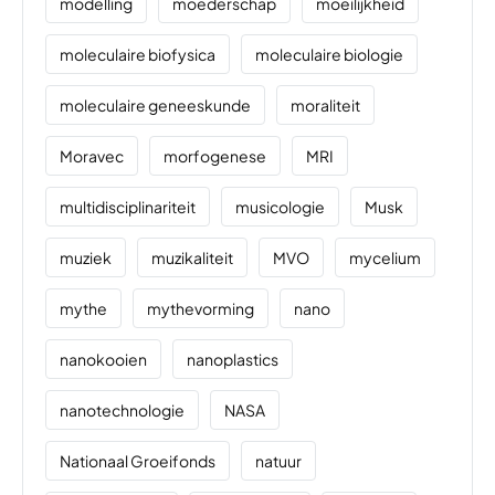
modelling
moederschap
moeilijkheid
moleculaire biofysica
moleculaire biologie
moleculaire geneeskunde
moraliteit
Moravec
morfogenese
MRI
multidisciplinariteit
musicologie
Musk
muziek
muzikaliteit
MVO
mycelium
mythe
mythevorming
nano
nanokooien
nanoplastics
nanotechnologie
NASA
Nationaal Groeifonds
natuur