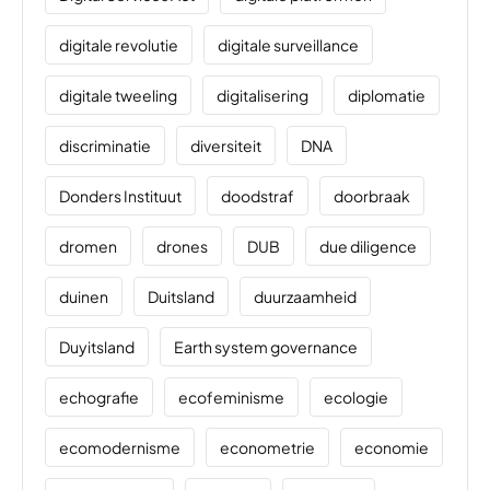
digitale revolutie
digitale surveillance
digitale tweeling
digitalisering
diplomatie
discriminatie
diversiteit
DNA
Donders Instituut
doodstraf
doorbraak
dromen
drones
DUB
due diligence
duinen
Duitsland
duurzaamheid
Duyitsland
Earth system governance
echografie
ecofeminisme
ecologie
ecomodernisme
econometrie
economie