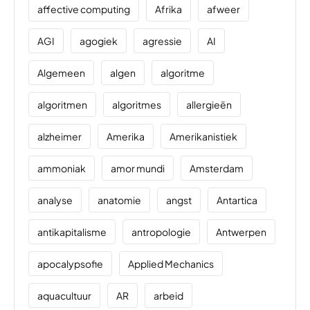
affective computing
Afrika
afweer
AGI
agogiek
agressie
AI
Algemeen
algen
algoritme
algoritmen
algoritmes
allergieën
alzheimer
Amerika
Amerikanistiek
ammoniak
amor mundi
Amsterdam
analyse
anatomie
angst
Antartica
antikapitalisme
antropologie
Antwerpen
apocalypsofie
Applied Mechanics
aquacultuur
AR
arbeid