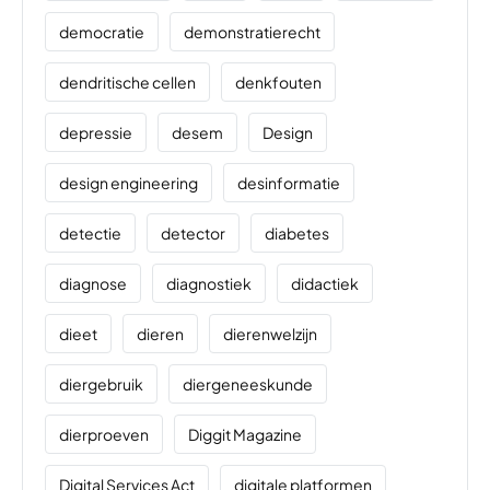
democratie
demonstratierecht
dendritische cellen
denkfouten
depressie
desem
Design
design engineering
desinformatie
detectie
detector
diabetes
diagnose
diagnostiek
didactiek
dieet
dieren
dierenwelzijn
diergebruik
diergeneeskunde
dierproeven
Diggit Magazine
Digital Services Act
digitale platformen