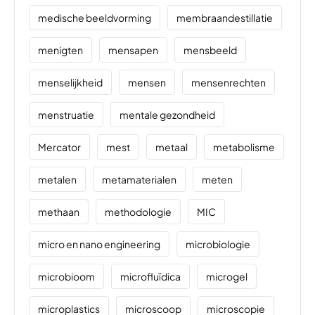
medische beeldvorming
membraandestillatie
menigten
mensapen
mensbeeld
menselijkheid
mensen
mensenrechten
menstruatie
mentale gezondheid
Mercator
mest
metaal
metabolisme
metalen
metamaterialen
meten
methaan
methodologie
MIC
micro en nano engineering
microbiologie
microbioom
microfluïdica
microgel
microplastics
microscoop
microscopie