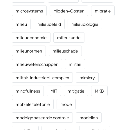
microsystems
Midden-Oosten
migratie
milieu
milieubeleid
milieubiologie
milieueconomie
milieukunde
milieunormen
milieuschade
milieuwetenschappen
militair
militair-industrieel-complex
mimicry
mindfullness
MIT
mitigatie
MKB
mobiele telefonie
mode
modelgebaseerde controle
modellen