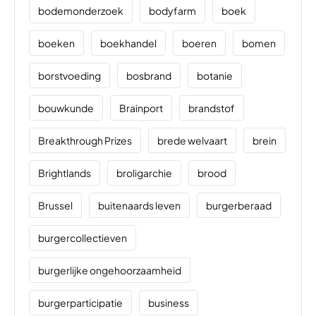
bodemonderzoek
bodyfarm
boek
boeken
boekhandel
boeren
bomen
borstvoeding
bosbrand
botanie
bouwkunde
Brainport
brandstof
Breakthrough Prizes
brede welvaart
brein
Brightlands
broligarchie
brood
Brussel
buitenaards leven
burgerberaad
burgercollectieven
burgerlijke ongehoorzaamheid
burgerparticipatie
business