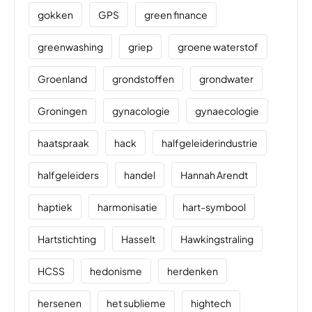
gokken
GPS
green finance
greenwashing
griep
groene waterstof
Groenland
grondstoffen
grondwater
Groningen
gynacologie
gynaecologie
haatspraak
hack
halfgeleiderindustrie
halfgeleiders
handel
Hannah Arendt
haptiek
harmonisatie
hart-symbool
Hartstichting
Hasselt
Hawkingstraling
HCSS
hedonisme
herdenken
hersenen
het sublieme
hightech