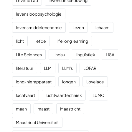
Levend Lab
levensbeschouwing
levenslooppsychologie
levensmiddelenchemie
Lezen
lichaam
licht
liefde
life long learning
Life Sciences
Lindau
linguïstiek
LISA
literatuur
LLM
LLM's
LOFAR
long-nierapparaat
longen
Lovelace
luchtvaart
luchtvaarttechniek
LUMC
maan
maast
Maastricht
Maastricht Universiteit