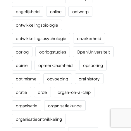
ongelijkheid
online
ontwerp
ontwikkelingsbiologie
ontwikkelingspsychologie
onzekerheid
oorlog
oorlogstudies
Open Universiteit
opinie
opmerkzaamheid
opsporing
optimisme
opvoeding
oral history
oratie
orde
organ-on-a-chip
organisatie
organisatiekunde
organisatieontwikkeling