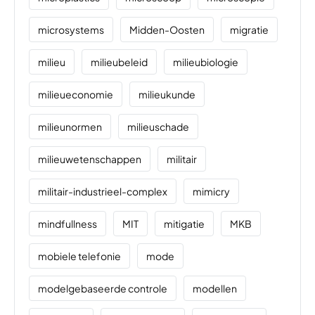
microsystems
Midden-Oosten
migratie
milieu
milieubeleid
milieubiologie
milieueconomie
milieukunde
milieunormen
milieuschade
milieuwetenschappen
militair
militair-industrieel-complex
mimicry
mindfullness
MIT
mitigatie
MKB
mobiele telefonie
mode
modelgebaseerde controle
modellen