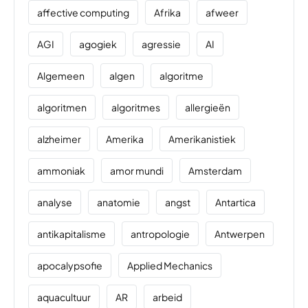
affective computing
Afrika
afweer
AGI
agogiek
agressie
AI
Algemeen
algen
algoritme
algoritmen
algoritmes
allergieën
alzheimer
Amerika
Amerikanistiek
ammoniak
amor mundi
Amsterdam
analyse
anatomie
angst
Antartica
antikapitalisme
antropologie
Antwerpen
apocalypsofie
Applied Mechanics
aquacultuur
AR
arbeid