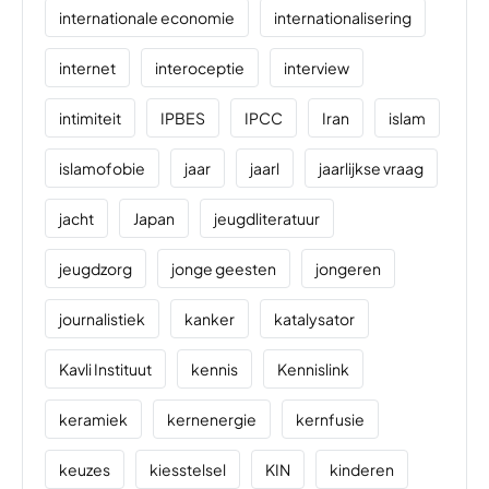
internationale economie
internationalisering
internet
interoceptie
interview
intimiteit
IPBES
IPCC
Iran
islam
islamofobie
jaar
jaarl
jaarlijkse vraag
jacht
Japan
jeugdliteratuur
jeugdzorg
jonge geesten
jongeren
journalistiek
kanker
katalysator
Kavli Instituut
kennis
Kennislink
keramiek
kernenergie
kernfusie
keuzes
kiesstelsel
KIN
kinderen