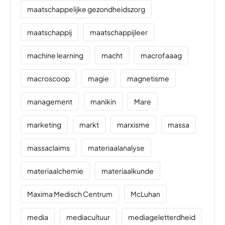
maatschappelijke gezondheidszorg
maatschappij
maatschappijleer
machine learning
macht
macrofaaag
macroscoop
magie
magnetisme
management
manikin
Mare
marketing
markt
marxisme
massa
massaclaims
materiaalanalyse
materiaalchemie
materiaalkunde
Maxima Medisch Centrum
McLuhan
media
mediacultuur
mediageletterdheid