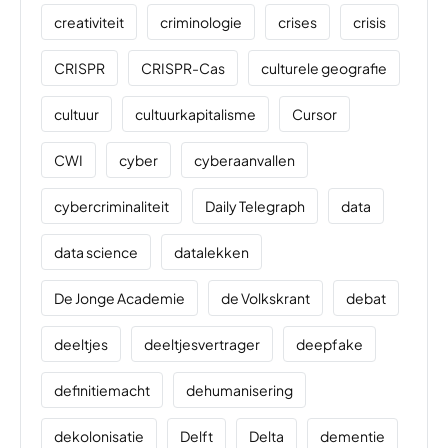
creativiteit
criminologie
crises
crisis
CRISPR
CRISPR-Cas
culturele geografie
cultuur
cultuurkapitalisme
Cursor
CWI
cyber
cyberaanvallen
cybercriminaliteit
Daily Telegraph
data
data science
datalekken
De Jonge Academie
de Volkskrant
debat
deeltjes
deeltjesvertrager
deepfake
definitiemacht
dehumanisering
dekolonisatie
Delft
Delta
dementie