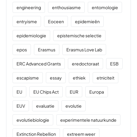
engineering
enthousiasme
entomologie
entryisme
Eoceen
epidemieën
epidemiologie
epistemische selectie
epos
Erasmus
Erasmus Love Lab
ERC Advanced Grants
eredoctoraat
ESB
escapisme
essay
ethiek
etniciteit
EU
EU Chips Act
EUR
Europa
EUV
evaluatie
evolutie
evolutiebiologie
experimentele natuurkunde
Extinction Rebellion
extreem weer