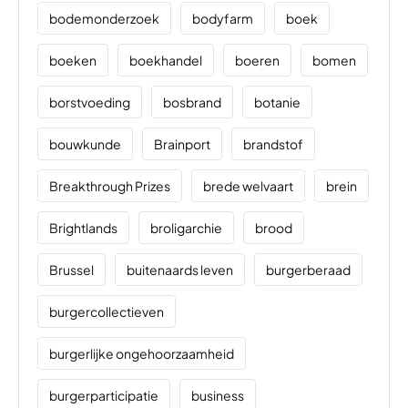
bodemonderzoek
bodyfarm
boek
boeken
boekhandel
boeren
bomen
borstvoeding
bosbrand
botanie
bouwkunde
Brainport
brandstof
Breakthrough Prizes
brede welvaart
brein
Brightlands
broligarchie
brood
Brussel
buitenaards leven
burgerberaad
burgercollectieven
burgerlijke ongehoorzaamheid
burgerparticipatie
business