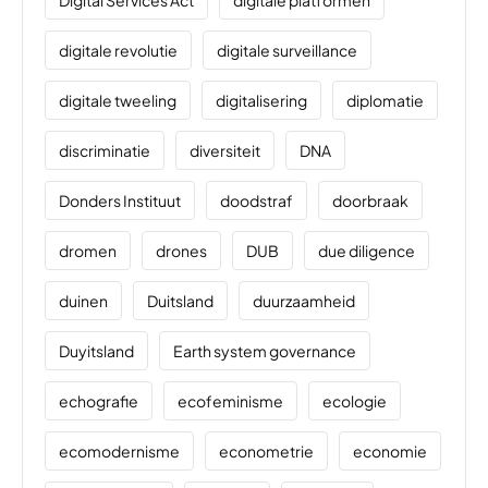
Digital Services Act
digitale platformen
digitale revolutie
digitale surveillance
digitale tweeling
digitalisering
diplomatie
discriminatie
diversiteit
DNA
Donders Instituut
doodstraf
doorbraak
dromen
drones
DUB
due diligence
duinen
Duitsland
duurzaamheid
Duyitsland
Earth system governance
echografie
ecofeminisme
ecologie
ecomodernisme
econometrie
economie