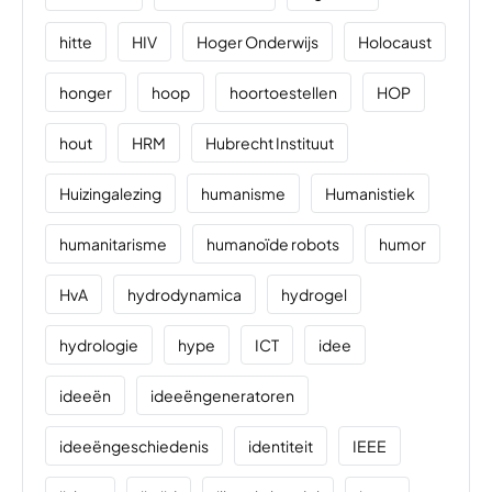
hitte
HIV
Hoger Onderwijs
Holocaust
honger
hoop
hoortoestellen
HOP
hout
HRM
Hubrecht Instituut
Huizingalezing
humanisme
Humanistiek
humanitarisme
humanoïde robots
humor
HvA
hydrodynamica
hydrogel
hydrologie
hype
ICT
idee
ideeën
ideeëngeneratoren
ideeëngeschiedenis
identiteit
IEEE