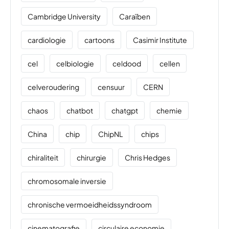
Cambridge University
Caraïben
cardiologie
cartoons
Casimir Institute
cel
celbiologie
celdood
cellen
celveroudering
censuur
CERN
chaos
chatbot
chatgpt
chemie
China
chip
ChipNL
chips
chiraliteit
chirurgie
Chris Hedges
chromosomale inversie
chronische vermoeidheidssyndroom
cinematografie
circulaire economie