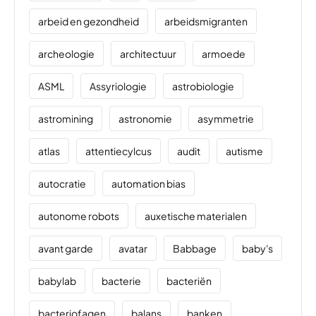
arbeid en gezondheid
arbeidsmigranten
archeologie
architectuur
armoede
ASML
Assyriologie
astrobiologie
astromining
astronomie
asymmetrie
atlas
attentiecylcus
audit
autisme
autocratie
automation bias
autonome robots
auxetische materialen
avant garde
avatar
Babbage
baby's
babylab
bacterie
bacteriën
bacteriofagen
balans
banken