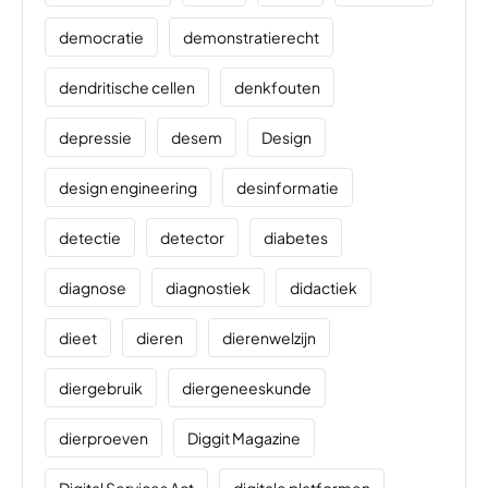
democratie
demonstratierecht
dendritische cellen
denkfouten
depressie
desem
Design
design engineering
desinformatie
detectie
detector
diabetes
diagnose
diagnostiek
didactiek
dieet
dieren
dierenwelzijn
diergebruik
diergeneeskunde
dierproeven
Diggit Magazine