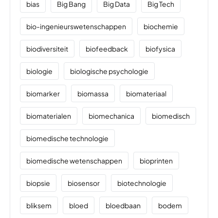
bias
Big Bang
Big Data
Big Tech
bio-ingenieurswetenschappen
biochemie
biodiversiteit
biofeedback
biofysica
biologie
biologische psychologie
biomarker
biomassa
biomateriaal
biomaterialen
biomechanica
biomedisch
biomedische technologie
biomedische wetenschappen
bioprinten
biopsie
biosensor
biotechnologie
bliksem
bloed
bloedbaan
bodem