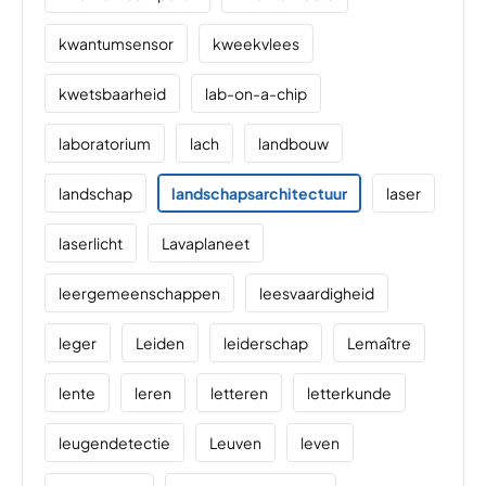
kwantumsensor
kweekvlees
kwetsbaarheid
lab-on-a-chip
laboratorium
lach
landbouw
landschap
landschapsarchitectuur
laser
laserlicht
Lavaplaneet
leergemeenschappen
leesvaardigheid
leger
Leiden
leiderschap
Lemaître
lente
leren
letteren
letterkunde
leugendetectie
Leuven
leven