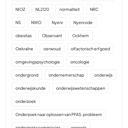
NIOZ
NL2120
normaliteit
NRC
NS
NWO
Nyenr
Nyenrode
obesitas
Observant
Ockhem
Oekraïne
oerwoud
olfactorisch erfgoed
omgevingspsychologie
oncologie
ondergrond
ondernemerschap
onderwijs
onderwijskunde
onderwijswetenschappen
onderzoek
Onderzoek naar oplossen van PFAS-probleem
onderzoekscommissies
onerwijs