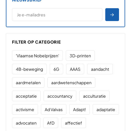
*
E-MAILADRES
*
"
" geeft vereiste velden aan
AANME
FILTER OP CATEGORIE
'Vlaamse Nobelprijzen'
3D-printen
4B-beweging
6G
AAAS
aandacht
aardmetalen
aardwetenschappen
acceptatie
accountancy
acculturatie
activisme
Ad Valvas
Adapt!
adaptatie
advocaten
AfD
affectief