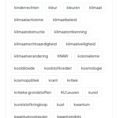
kinderrechten
kleur
kleuren
klimaat
klimaatactivisme
klimaatbeleid
klimaatobstructie
klimaatontkenning
klimaatrechtvaardigheid
klimaatveiligheid
klimaatverandering
KNAW
kolonialisme
kooldioxide
koolstofkrediet
kosmologie
kosmopolitiek
krant
kritiek
kritieke grondstoffen
KU Leuven
kunst
kunststofkringloop
kust
kwantum
kwantumcomputer
kwantumdots