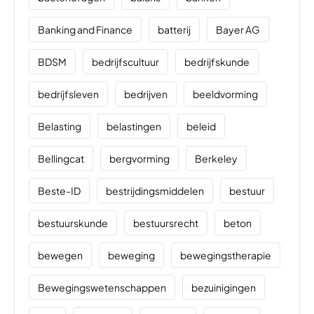
Banking and Finance
batterij
Bayer AG
BDSM
bedrijfscultuur
bedrijfskunde
bedrijfsleven
bedrijven
beeldvorming
Belasting
belastingen
beleid
Bellingcat
bergvorming
Berkeley
Beste-ID
bestrijdingsmiddelen
bestuur
bestuurskunde
bestuursrecht
beton
bewegen
beweging
bewegingstherapie
Bewegingswetenschappen
bezuinigingen