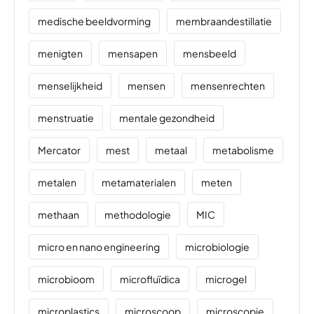
medische beeldvorming
membraandestillatie
menigten
mensapen
mensbeeld
menselijkheid
mensen
mensenrechten
menstruatie
mentale gezondheid
Mercator
mest
metaal
metabolisme
metalen
metamaterialen
meten
methaan
methodologie
MIC
micro en nano engineering
microbiologie
microbioom
microfluïdica
microgel
microplastics
microscoop
microscopie