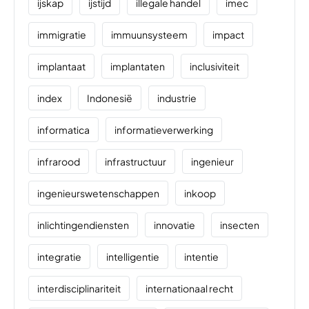
ijskap
ijstijd
illegale handel
imec
immigratie
immuunsysteem
impact
implantaat
implantaten
inclusiviteit
index
Indonesië
industrie
informatica
informatieverwerking
infrarood
infrastructuur
ingenieur
ingenieurswetenschappen
inkoop
inlichtingendiensten
innovatie
insecten
integratie
intelligentie
intentie
interdisciplinariteit
internationaal recht