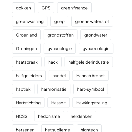
gokken
GPS
green finance
greenwashing
griep
groene waterstof
Groenland
grondstoffen
grondwater
Groningen
gynacologie
gynaecologie
haatspraak
hack
halfgeleiderindustrie
halfgeleiders
handel
Hannah Arendt
haptiek
harmonisatie
hart-symbool
Hartstichting
Hasselt
Hawkingstraling
HCSS
hedonisme
herdenken
hersenen
het sublieme
hightech