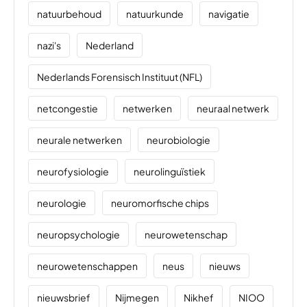
natuurbehoud
natuurkunde
navigatie
nazi's
Nederland
Nederlands Forensisch Instituut (NFL)
netcongestie
netwerken
neuraal netwerk
neurale netwerken
neurobiologie
neurofysiologie
neurolinguïstiek
neurologie
neuromorfische chips
neuropsychologie
neurowetenschap
neurowetenschappen
neus
nieuws
nieuwsbrief
Nijmegen
Nikhef
NIOO