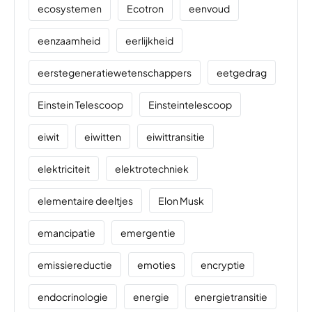
ecosystemen
Ecotron
eenvoud
eenzaamheid
eerlijkheid
eerstegeneratiewetenschappers
eetgedrag
Einstein Telescoop
Einsteintelescoop
eiwit
eiwitten
eiwittransitie
elektriciteit
elektrotechniek
elementaire deeltjes
Elon Musk
emancipatie
emergentie
emissiereductie
emoties
encryptie
endocrinologie
energie
energietransitie