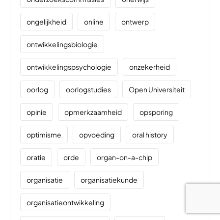
ongelijkheid
online
ontwerp
ontwikkelingsbiologie
ontwikkelingspsychologie
onzekerheid
oorlog
oorlogstudies
Open Universiteit
opinie
opmerkzaamheid
opsporing
optimisme
opvoeding
oral history
oratie
orde
organ-on-a-chip
organisatie
organisatiekunde
organisatieontwikkeling