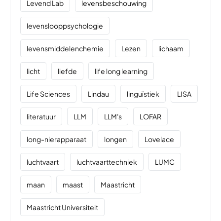
Levend Lab
levensbeschouwing
levenslooppsychologie
levensmiddelenchemie
Lezen
lichaam
licht
liefde
life long learning
Life Sciences
Lindau
linguïstiek
LISA
literatuur
LLM
LLM's
LOFAR
long-nierapparaat
longen
Lovelace
luchtvaart
luchtvaarttechniek
LUMC
maan
maast
Maastricht
Maastricht Universiteit