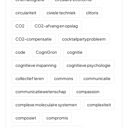
circulariteit
civiele techniek
clitoris
CO2
CO2-afvang en opslag
CO2-compensatie
cocktailpartyprobleem
code
CogniGron
cognitie
cognitieve inspanning
cognitieve psychologie
collectief leren
commons
communicatie
communicatiewetenschap
compassion
complexe moleculaire systemen
complexiteit
composiet
compromis