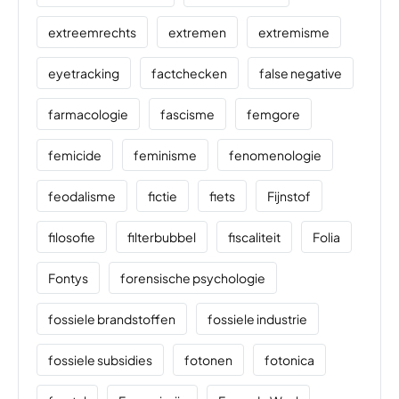
extreemrechts
extremen
extremisme
eyetracking
factchecken
false negative
farmacologie
fascisme
femgore
femicide
feminisme
fenomenologie
feodalisme
fictie
fiets
Fijnstof
filosofie
filterbubbel
fiscaliteit
Folia
Fontys
forensische psychologie
fossiele brandstoffen
fossiele industrie
fossiele subsidies
fotonen
fotonica