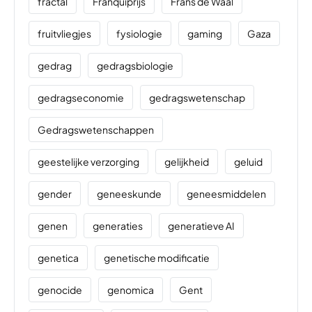
fractal
Franquiprijs
Frans de Waal
fruitvliegjes
fysiologie
gaming
Gaza
gedrag
gedragsbiologie
gedragseconomie
gedragswetenschap
Gedragswetenschappen
geestelijke verzorging
gelijkheid
geluid
gender
geneeskunde
geneesmiddelen
genen
generaties
generatieve AI
genetica
genetische modificatie
genocide
genomica
Gent