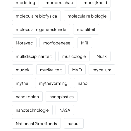
modelling
moederschap
moeilijkheid
moleculaire biofysica
moleculaire biologie
moleculaire geneeskunde
moraliteit
Moravec
morfogenese
MRI
multidisciplinariteit
musicologie
Musk
muziek
muzikaliteit
MVO
mycelium
mythe
mythevorming
nano
nanokooien
nanoplastics
nanotechnologie
NASA
Nationaal Groeifonds
natuur