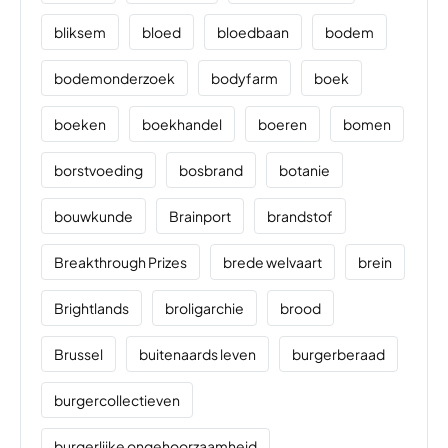
bliksem
bloed
bloedbaan
bodem
bodemonderzoek
bodyfarm
boek
boeken
boekhandel
boeren
bomen
borstvoeding
bosbrand
botanie
bouwkunde
Brainport
brandstof
Breakthrough Prizes
brede welvaart
brein
Brightlands
broligarchie
brood
Brussel
buitenaards leven
burgerberaad
burgercollectieven
burgerlijke ongehoorzaamheid