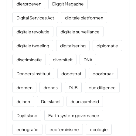
dierproeven
Diggit Magazine
Digital Services Act
digitale platformen
digitale revolutie
digitale surveillance
digitale tweeling
digitalisering
diplomatie
discriminatie
diversiteit
DNA
Donders Instituut
doodstraf
doorbraak
dromen
drones
DUB
due diligence
duinen
Duitsland
duurzaamheid
Duyitsland
Earth system governance
echografie
ecofeminisme
ecologie