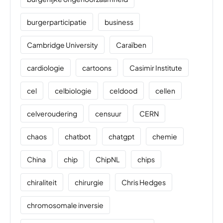
burgerparticipatie
business
Cambridge University
Caraïben
cardiologie
cartoons
Casimir Institute
cel
celbiologie
celdood
cellen
celveroudering
censuur
CERN
chaos
chatbot
chatgpt
chemie
China
chip
ChipNL
chips
chiraliteit
chirurgie
Chris Hedges
chromosomale inversie