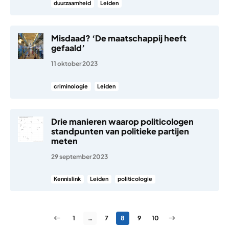
duurzaamheid
Leiden
Misdaad? ‘De maatschappij heeft
gefaald’
11 oktober 2023
criminologie
Leiden
Drie manieren waarop politicologen
standpunten van politieke partijen
meten
29 september 2023
Kennislink
Leiden
politicologie
Berichten paginering
Vorige pagina
Pagina
Pagina
Pagina
Pagina
Pagina
Volgende pagina
1
…
7
8
9
10