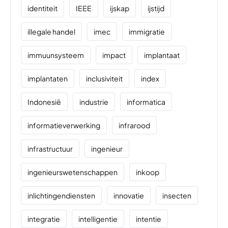
identiteit
IEEE
ijskap
ijstijd
illegale handel
imec
immigratie
immuunsysteem
impact
implantaat
implantaten
inclusiviteit
index
Indonesië
industrie
informatica
informatieverwerking
infrarood
infrastructuur
ingenieur
ingenieurswetenschappen
inkoop
inlichtingendiensten
innovatie
insecten
integratie
intelligentie
intentie