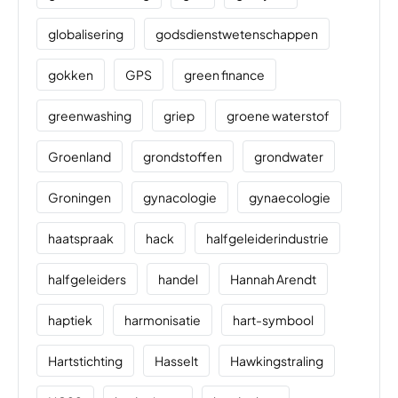
globalisering
godsdienstwetenschappen
gokken
GPS
green finance
greenwashing
griep
groene waterstof
Groenland
grondstoffen
grondwater
Groningen
gynacologie
gynaecologie
haatspraak
hack
halfgeleiderindustrie
halfgeleiders
handel
Hannah Arendt
haptiek
harmonisatie
hart-symbool
Hartstichting
Hasselt
Hawkingstraling