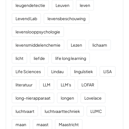
leugendetectie
Leuven
leven
Levend Lab
levensbeschouwing
levenslooppsychologie
levensmiddelenchemie
Lezen
lichaam
licht
liefde
life long learning
Life Sciences
Lindau
linguïstiek
LISA
literatuur
LLM
LLM's
LOFAR
long-nierapparaat
longen
Lovelace
luchtvaart
luchtvaarttechniek
LUMC
maan
maast
Maastricht