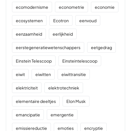
ecomodernisme
econometrie
economie
ecosystemen
Ecotron
eenvoud
eenzaamheid
eerlijkheid
eerstegeneratiewetenschappers
eetgedrag
Einstein Telescoop
Einsteintelescoop
eiwit
eiwitten
eiwittransitie
elektriciteit
elektrotechniek
elementaire deeltjes
Elon Musk
emancipatie
emergentie
emissiereductie
emoties
encryptie