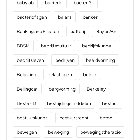
babylab
bacterie
bacteriën
bacteriofagen
balans
banken
Banking and Finance
batterij
Bayer AG
BDSM
bedrijfscultuur
bedrijfskunde
bedrijfsleven
bedrijven
beeldvorming
Belasting
belastingen
beleid
Bellingcat
bergvorming
Berkeley
Beste-ID
bestrijdingsmiddelen
bestuur
bestuurskunde
bestuursrecht
beton
bewegen
beweging
bewegingstherapie