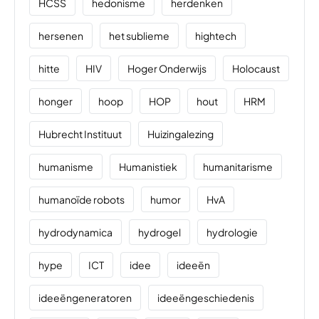
HCSS
hedonisme
herdenken
hersenen
het sublieme
hightech
hitte
HIV
Hoger Onderwijs
Holocaust
honger
hoop
HOP
hout
HRM
Hubrecht Instituut
Huizingalezing
humanisme
Humanistiek
humanitarisme
humanoïde robots
humor
HvA
hydrodynamica
hydrogel
hydrologie
hype
ICT
idee
ideeën
ideeëngeneratoren
ideeëngeschiedenis