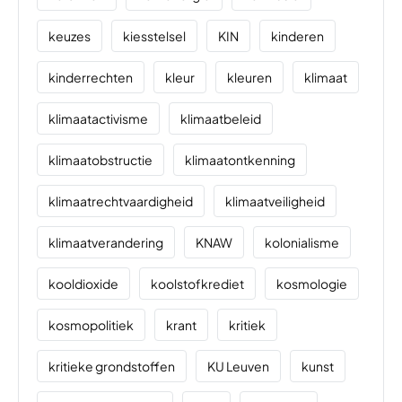
keuzes
kiesstelsel
KIN
kinderen
kinderrechten
kleur
kleuren
klimaat
klimaatactivisme
klimaatbeleid
klimaatobstructie
klimaatontkenning
klimaatrechtvaardigheid
klimaatveiligheid
klimaatverandering
KNAW
kolonialisme
kooldioxide
koolstofkrediet
kosmologie
kosmopolitiek
krant
kritiek
kritieke grondstoffen
KU Leuven
kunst