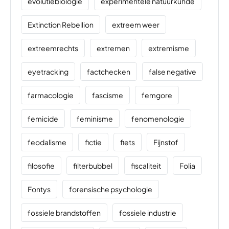
evolutiebiologie
experimentele natuurkunde
Extinction Rebellion
extreem weer
extreemrechts
extremen
extremisme
eyetracking
factchecken
false negative
farmacologie
fascisme
femgore
femicide
feminisme
fenomenologie
feodalisme
fictie
fiets
Fijnstof
filosofie
filterbubbel
fiscaliteit
Folia
Fontys
forensische psychologie
fossiele brandstoffen
fossiele industrie