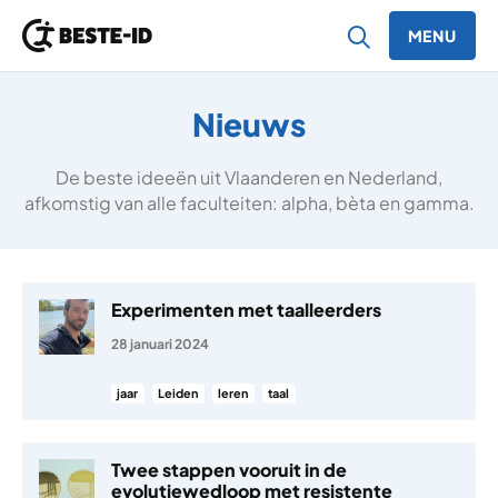
MENU
Ga naar inhoud
Nieuws
De beste ideeën uit Vlaanderen en Nederland,
afkomstig van alle faculteiten: alpha, bèta en gamma.
Experimenten met taalleerders
28 januari 2024
jaar
Leiden
leren
taal
Twee stappen vooruit in de
evolutiewedloop met resistente