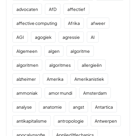
advocaten
AfD
affectief
affective computing
Afrika
afweer
AGI
agogiek
agressie
AI
Algemeen
algen
algoritme
algoritmen
algoritmes
allergieën
alzheimer
Amerika
Amerikanistiek
ammoniak
amor mundi
Amsterdam
analyse
anatomie
angst
Antartica
antikapitalisme
antropologie
Antwerpen
apocalypsofie
Applied Mechanics