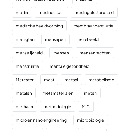
media
mediacultuur
mediageletterdheid
medische beeldvorming
membraandestillatie
menigten
mensapen
mensbeeld
menselijkheid
mensen
mensenrechten
menstruatie
mentale gezondheid
Mercator
mest
metaal
metabolisme
metalen
metamaterialen
meten
methaan
methodologie
MIC
micro en nano engineering
microbiologie