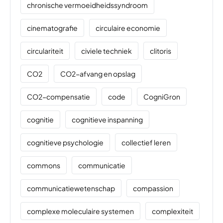
chronische vermoeidheidssyndroom
cinematografie
circulaire economie
circulariteit
civiele techniek
clitoris
CO2
CO2-afvang en opslag
CO2-compensatie
code
CogniGron
cognitie
cognitieve inspanning
cognitieve psychologie
collectief leren
commons
communicatie
communicatiewetenschap
compassion
complexe moleculaire systemen
complexiteit