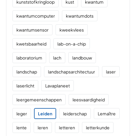
kunststofkringloop
kust
kwantum
kwantumcomputer
kwantumdots
kwantumsensor
kweekvlees
kwetsbaarheid
lab-on-a-chip
laboratorium
lach
landbouw
landschap
landschapsarchitectuur
laser
laserlicht
Lavaplaneet
leergemeenschappen
leesvaardigheid
leger
Leiden
leiderschap
Lemaître
lente
leren
letteren
letterkunde