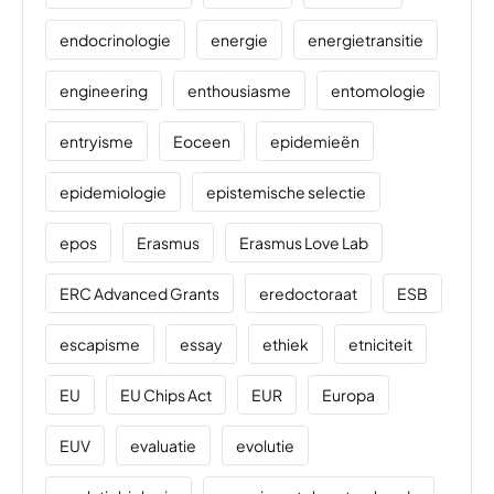
endocrinologie
energie
energietransitie
engineering
enthousiasme
entomologie
entryisme
Eoceen
epidemieën
epidemiologie
epistemische selectie
epos
Erasmus
Erasmus Love Lab
ERC Advanced Grants
eredoctoraat
ESB
escapisme
essay
ethiek
etniciteit
EU
EU Chips Act
EUR
Europa
EUV
evaluatie
evolutie