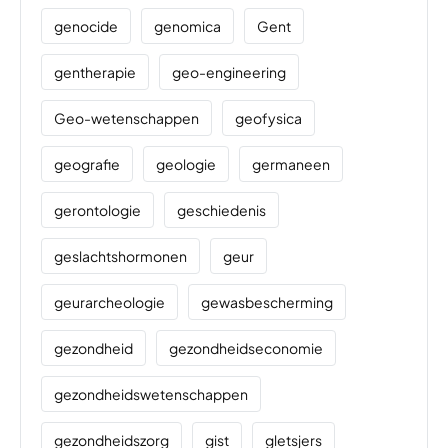
genocide
genomica
Gent
gentherapie
geo-engineering
Geo-wetenschappen
geofysica
geografie
geologie
germaneen
gerontologie
geschiedenis
geslachtshormonen
geur
geurarcheologie
gewasbescherming
gezondheid
gezondheidseconomie
gezondheidswetenschappen
gezondheidszorg
gist
gletsjers