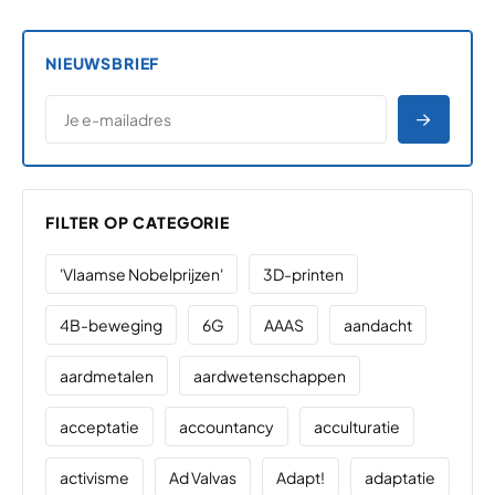
NIEUWSBRIEF
*
E-MAILADRES
*
"
" geeft vereiste velden aan
AANME
FILTER OP CATEGORIE
'Vlaamse Nobelprijzen'
3D-printen
4B-beweging
6G
AAAS
aandacht
aardmetalen
aardwetenschappen
acceptatie
accountancy
acculturatie
activisme
Ad Valvas
Adapt!
adaptatie