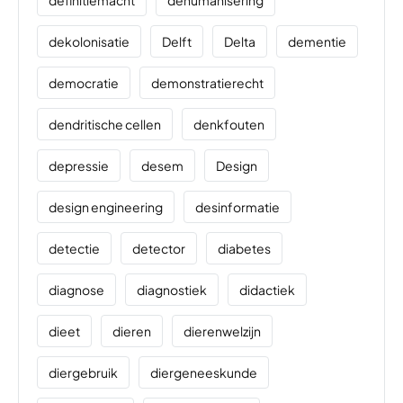
definitiemacht
dehumanisering
dekolonisatie
Delft
Delta
dementie
democratie
demonstratierecht
dendritische cellen
denkfouten
depressie
desem
Design
design engineering
desinformatie
detectie
detector
diabetes
diagnose
diagnostiek
didactiek
dieet
dieren
dierenwelzijn
diergebruik
diergeneeskunde