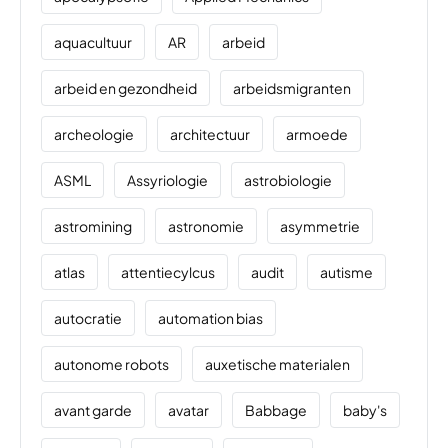
aquacultuur
AR
arbeid
arbeid en gezondheid
arbeidsmigranten
archeologie
architectuur
armoede
ASML
Assyriologie
astrobiologie
astromining
astronomie
asymmetrie
atlas
attentiecylcus
audit
autisme
autocratie
automation bias
autonome robots
auxetische materialen
avant garde
avatar
Babbage
baby's