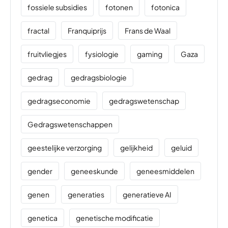
fossiele subsidies
fotonen
fotonica
fractal
Franquiprijs
Frans de Waal
fruitvliegjes
fysiologie
gaming
Gaza
gedrag
gedragsbiologie
gedragseconomie
gedragswetenschap
Gedragswetenschappen
geestelijke verzorging
gelijkheid
geluid
gender
geneeskunde
geneesmiddelen
genen
generaties
generatieve AI
genetica
genetische modificatie