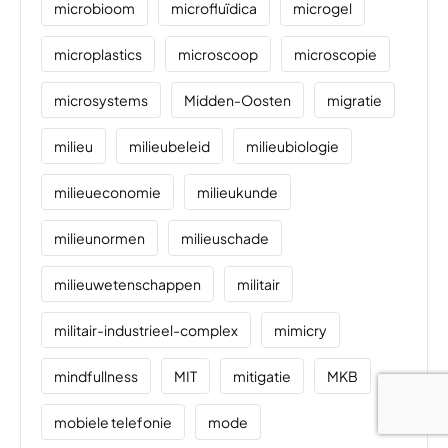
microbioom
microfluïdica
microgel
microplastics
microscoop
microscopie
microsystems
Midden-Oosten
migratie
milieu
milieubeleid
milieubiologie
milieueconomie
milieukunde
milieunormen
milieuschade
milieuwetenschappen
militair
militair-industrieel-complex
mimicry
mindfullness
MIT
mitigatie
MKB
mobiele telefonie
mode