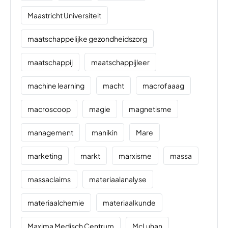
Maastricht Universiteit
maatschappelijke gezondheidszorg
maatschappij
maatschappijleer
machine learning
macht
macrofaaag
macroscoop
magie
magnetisme
management
manikin
Mare
marketing
markt
marxisme
massa
massaclaims
materiaalanalyse
materiaalchemie
materiaalkunde
Maxima Medisch Centrum
McLuhan