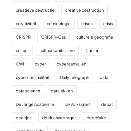
creatieve destructie
creative destruction
creativiteit
criminologie
crises
crisis
CRISPR
CRISPR-Cas
culturele geografie
cultuur
cultuurkapitalisme
Cursor
CWI
cyber
cyberaanvallen
cybercriminaliteit
Daily Telegraph
data
data science
datalekken
De Jonge Academie
de Volkskrant
debat
deeltjes
deeltjesvertrager
deepfake