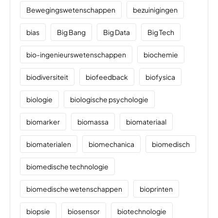
Bewegingswetenschappen
bezuinigingen
bias
Big Bang
Big Data
Big Tech
bio-ingenieurswetenschappen
biochemie
biodiversiteit
biofeedback
biofysica
biologie
biologische psychologie
biomarker
biomassa
biomateriaal
biomaterialen
biomechanica
biomedisch
biomedische technologie
biomedische wetenschappen
bioprinten
biopsie
biosensor
biotechnologie