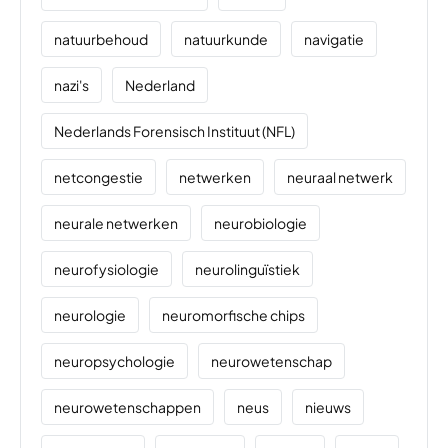
natuurbehoud
natuurkunde
navigatie
nazi's
Nederland
Nederlands Forensisch Instituut (NFL)
netcongestie
netwerken
neuraal netwerk
neurale netwerken
neurobiologie
neurofysiologie
neurolinguïstiek
neurologie
neuromorfische chips
neuropsychologie
neurowetenschap
neurowetenschappen
neus
nieuws