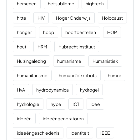
hersenen
het sublieme
hightech
hitte
HIV
Hoger Onderwijs
Holocaust
honger
hoop
hoortoestellen
HOP
hout
HRM
Hubrecht Instituut
Huizingalezing
humanisme
Humanistiek
humanitarisme
humanoïde robots
humor
HvA
hydrodynamica
hydrogel
hydrologie
hype
ICT
idee
ideeën
ideeëngeneratoren
ideeëngeschiedenis
identiteit
IEEE