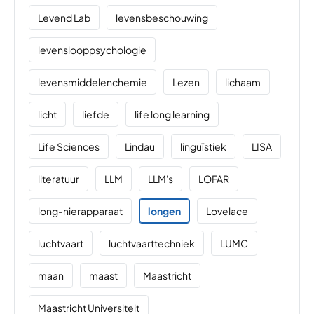
Levend Lab
levensbeschouwing
levenslooppsychologie
levensmiddelenchemie
Lezen
lichaam
licht
liefde
life long learning
Life Sciences
Lindau
linguïstiek
LISA
literatuur
LLM
LLM's
LOFAR
long-nierapparaat
longen
Lovelace
luchtvaart
luchtvaarttechniek
LUMC
maan
maast
Maastricht
Maastricht Universiteit