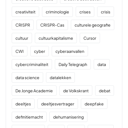
creativiteit
criminologie
crises
crisis
CRISPR
CRISPR-Cas
culturele geografie
cultuur
cultuurkapitalisme
Cursor
CWI
cyber
cyberaanvallen
cybercriminaliteit
Daily Telegraph
data
data science
datalekken
De Jonge Academie
de Volkskrant
debat
deeltjes
deeltjesvertrager
deepfake
definitiemacht
dehumanisering