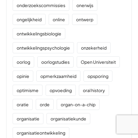
onderzoekscommissies
onerwijs
ongelijkheid
online
ontwerp
ontwikkelingsbiologie
ontwikkelingspsychologie
onzekerheid
oorlog
oorlogstudies
Open Universiteit
opinie
opmerkzaamheid
opsporing
optimisme
opvoeding
oral history
oratie
orde
organ-on-a-chip
organisatie
organisatiekunde
organisatieontwikkeling