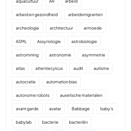
aquacultuur
AR
arbeid
arbeid en gezondheid
arbeidsmigranten
archeologie
architectuur
armoede
ASML
Assyriologie
astrobiologie
astromining
astronomie
asymmetrie
atlas
attentiecylcus
audit
autisme
autocratie
automation bias
autonome robots
auxetische materialen
avant garde
avatar
Babbage
baby's
babylab
bacterie
bacteriën