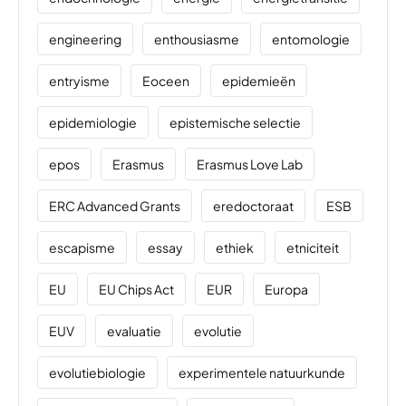
engineering
enthousiasme
entomologie
entryisme
Eoceen
epidemieën
epidemiologie
epistemische selectie
epos
Erasmus
Erasmus Love Lab
ERC Advanced Grants
eredoctoraat
ESB
escapisme
essay
ethiek
etniciteit
EU
EU Chips Act
EUR
Europa
EUV
evaluatie
evolutie
evolutiebiologie
experimentele natuurkunde