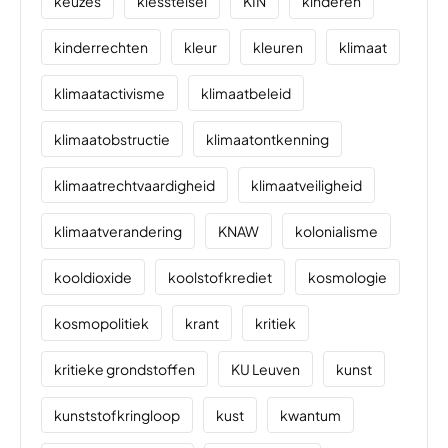
keuzes
kiesstelsel
KIN
kinderen
kinderrechten
kleur
kleuren
klimaat
klimaatactivisme
klimaatbeleid
klimaatobstructie
klimaatontkenning
klimaatrechtvaardigheid
klimaatveiligheid
klimaatverandering
KNAW
kolonialisme
kooldioxide
koolstofkrediet
kosmologie
kosmopolitiek
krant
kritiek
kritieke grondstoffen
KU Leuven
kunst
kunststofkringloop
kust
kwantum