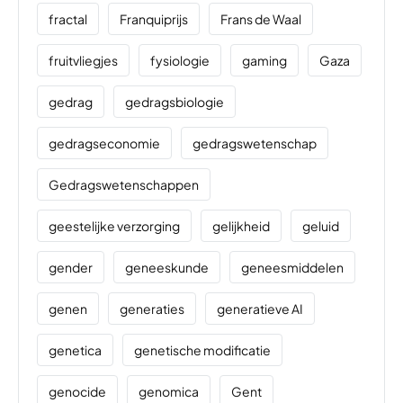
fractal
Franquiprijs
Frans de Waal
fruitvliegjes
fysiologie
gaming
Gaza
gedrag
gedragsbiologie
gedragseconomie
gedragswetenschap
Gedragswetenschappen
geestelijke verzorging
gelijkheid
geluid
gender
geneeskunde
geneesmiddelen
genen
generaties
generatieve AI
genetica
genetische modificatie
genocide
genomica
Gent