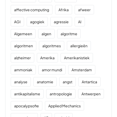
affective computing
Afrika
afweer
AGI
agogiek
agressie
AI
Algemeen
algen
algoritme
algoritmen
algoritmes
allergieën
alzheimer
Amerika
Amerikanistiek
ammoniak
amor mundi
Amsterdam
analyse
anatomie
angst
Antartica
antikapitalisme
antropologie
Antwerpen
apocalypsofie
Applied Mechanics