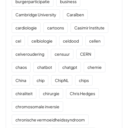
burgerparticipatie
business
Cambridge University
Caraïben
cardiologie
cartoons
Casimir Institute
cel
celbiologie
celdood
cellen
celveroudering
censuur
CERN
chaos
chatbot
chatgpt
chemie
China
chip
ChipNL
chips
chiraliteit
chirurgie
Chris Hedges
chromosomale inversie
chronische vermoeidheidssyndroom