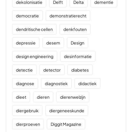
dekolonisatie
Delft
Delta
dementie
democratie
demonstratierecht
dendritische cellen
denkfouten
depressie
desem
Design
design engineering
desinformatie
detectie
detector
diabetes
diagnose
diagnostiek
didactiek
dieet
dieren
dierenwelzijn
diergebruik
diergeneeskunde
dierproeven
Diggit Magazine