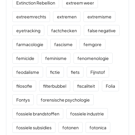
Extinction Rebellion
extreem weer
extreemrechts
extremen
extremisme
eyetracking
factchecken
false negative
farmacologie
fascisme
femgore
femicide
feminisme
fenomenologie
feodalisme
fictie
fiets
Fijnstof
filosofie
filterbubbel
fiscaliteit
Folia
Fontys
forensische psychologie
fossiele brandstoffen
fossiele industrie
fossiele subsidies
fotonen
fotonica