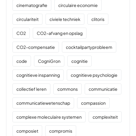
cinematografie
circulaire economie
circulariteit
civiele techniek
clitoris
CO2
CO2-afvang en opslag
CO2-compensatie
cocktailpartyprobleem
code
CogniGron
cognitie
cognitieve inspanning
cognitieve psychologie
collectief leren
commons
communicatie
communicatiewetenschap
compassion
complexe moleculaire systemen
complexiteit
composiet
compromis