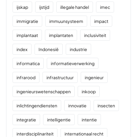
ijskap
ijstijd
illegale handel
imec
immigratie
immuunsysteem
impact
implantaat
implantaten
inclusiviteit
index
Indonesië
industrie
informatica
informatieverwerking
infrarood
infrastructuur
ingenieur
ingenieurswetenschappen
inkoop
inlichtingendiensten
innovatie
insecten
integratie
intelligentie
intentie
interdisciplinariteit
internationaal recht