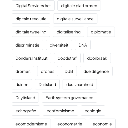
Digital Services Act
digitale platformen
digitale revolutie
digitale surveillance
digitale tweeling
digitalisering
diplomatie
discriminatie
diversiteit
DNA
Donders Instituut
doodstraf
doorbraak
dromen
drones
DUB
due diligence
duinen
Duitsland
duurzaamheid
Duyitsland
Earth system governance
echografie
ecofeminisme
ecologie
ecomodernisme
econometrie
economie