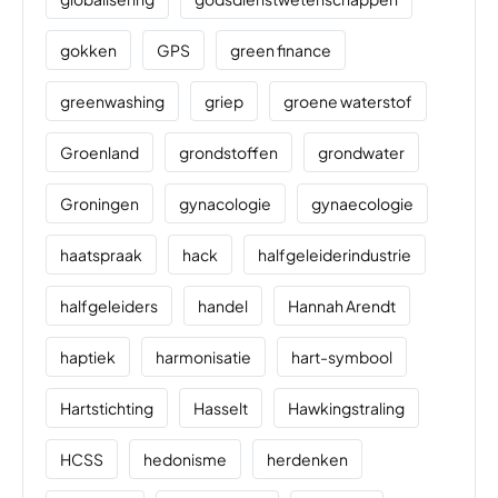
gokken
GPS
green finance
greenwashing
griep
groene waterstof
Groenland
grondstoffen
grondwater
Groningen
gynacologie
gynaecologie
haatspraak
hack
halfgeleiderindustrie
halfgeleiders
handel
Hannah Arendt
haptiek
harmonisatie
hart-symbool
Hartstichting
Hasselt
Hawkingstraling
HCSS
hedonisme
herdenken