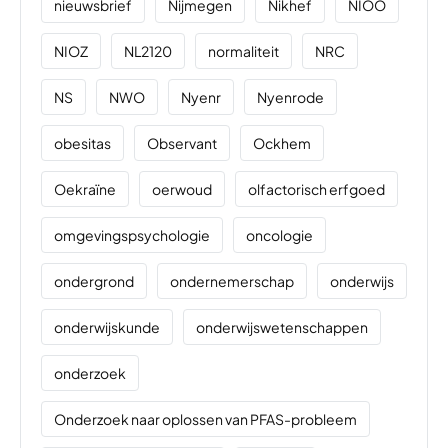
nieuwsbrief
Nijmegen
Nikhef
NIOO
NIOZ
NL2120
normaliteit
NRC
NS
NWO
Nyenr
Nyenrode
obesitas
Observant
Ockhem
Oekraïne
oerwoud
olfactorisch erfgoed
omgevingspsychologie
oncologie
ondergrond
ondernemerschap
onderwijs
onderwijskunde
onderwijswetenschappen
onderzoek
Onderzoek naar oplossen van PFAS-probleem