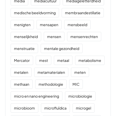
media
mediacultuur
mediageletterdheid
medische beeldvorming
membraandestillatie
menigten
mensapen
mensbeeld
menselijkheid
mensen
mensenrechten
menstruatie
mentale gezondheid
Mercator
mest
metaal
metabolisme
metalen
metamaterialen
meten
methaan
methodologie
MIC
micro en nano engineering
microbiologie
microbioom
microfluïdica
microgel