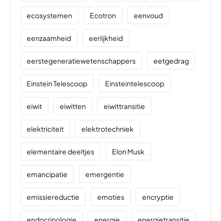
ecosystemen
Ecotron
eenvoud
eenzaamheid
eerlijkheid
eerstegeneratiewetenschappers
eetgedrag
Einstein Telescoop
Einsteintelescoop
eiwit
eiwitten
eiwittransitie
elektriciteit
elektrotechniek
elementaire deeltjes
Elon Musk
emancipatie
emergentie
emissiereductie
emoties
encryptie
endocrinologie
energie
energietransitie