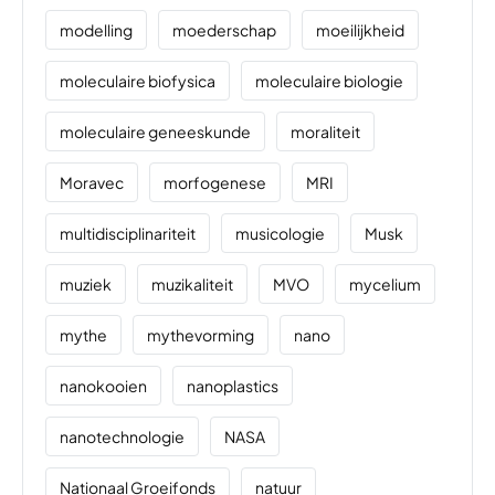
modelling
moederschap
moeilijkheid
moleculaire biofysica
moleculaire biologie
moleculaire geneeskunde
moraliteit
Moravec
morfogenese
MRI
multidisciplinariteit
musicologie
Musk
muziek
muzikaliteit
MVO
mycelium
mythe
mythevorming
nano
nanokooien
nanoplastics
nanotechnologie
NASA
Nationaal Groeifonds
natuur