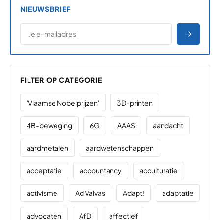
NIEUWSBRIEF
*
E-MAILADRES
*
"
" geeft vereiste velden aan
AANME
FILTER OP CATEGORIE
'Vlaamse Nobelprijzen'
3D-printen
4B-beweging
6G
AAAS
aandacht
aardmetalen
aardwetenschappen
acceptatie
accountancy
acculturatie
activisme
Ad Valvas
Adapt!
adaptatie
advocaten
AfD
affectief