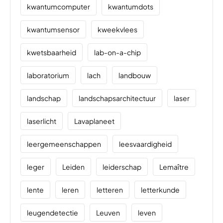
kwantumcomputer
kwantumdots
kwantumsensor
kweekvlees
kwetsbaarheid
lab-on-a-chip
laboratorium
lach
landbouw
landschap
landschapsarchitectuur
laser
laserlicht
Lavaplaneet
leergemeenschappen
leesvaardigheid
leger
Leiden
leiderschap
Lemaître
lente
leren
letteren
letterkunde
leugendetectie
Leuven
leven