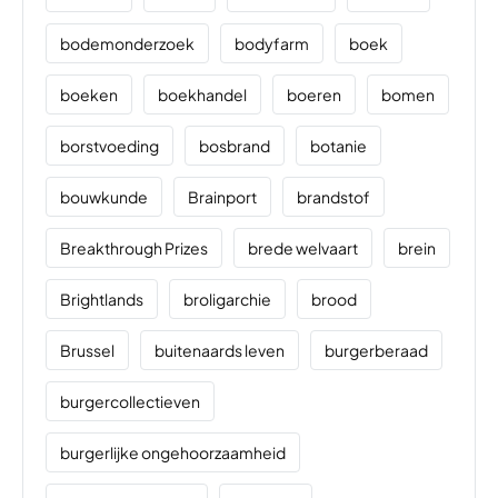
bodemonderzoek
bodyfarm
boek
boeken
boekhandel
boeren
bomen
borstvoeding
bosbrand
botanie
bouwkunde
Brainport
brandstof
Breakthrough Prizes
brede welvaart
brein
Brightlands
broligarchie
brood
Brussel
buitenaards leven
burgerberaad
burgercollectieven
burgerlijke ongehoorzaamheid