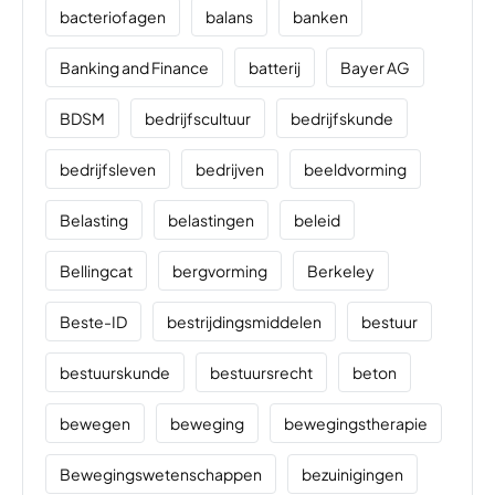
bacteriofagen
balans
banken
Banking and Finance
batterij
Bayer AG
BDSM
bedrijfscultuur
bedrijfskunde
bedrijfsleven
bedrijven
beeldvorming
Belasting
belastingen
beleid
Bellingcat
bergvorming
Berkeley
Beste-ID
bestrijdingsmiddelen
bestuur
bestuurskunde
bestuursrecht
beton
bewegen
beweging
bewegingstherapie
Bewegingswetenschappen
bezuinigingen