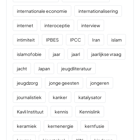
internationale economie
internationalisering
internet
interoceptie
interview
intimiteit
IPBES
IPCC
Iran
islam
islamofobie
jaar
jaarl
jaarlijkse vraag
jacht
Japan
jeugdliteratuur
jeugdzorg
jonge geesten
jongeren
journalistiek
kanker
katalysator
Kavli Instituut
kennis
Kennislink
keramiek
kernenergie
kernfusie