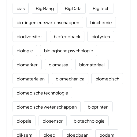
bias
Big Bang
Big Data
Big Tech
bio-ingenieurswetenschappen
biochemie
biodiversiteit
biofeedback
biofysica
biologie
biologische psychologie
biomarker
biomassa
biomateriaal
biomaterialen
biomechanica
biomedisch
biomedische technologie
biomedische wetenschappen
bioprinten
biopsie
biosensor
biotechnologie
bliksem
bloed
bloedbaan
bodem