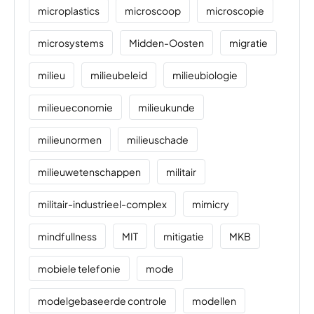
microplastics
microscoop
microscopie
microsystems
Midden-Oosten
migratie
milieu
milieubeleid
milieubiologie
milieueconomie
milieukunde
milieunormen
milieuschade
milieuwetenschappen
militair
militair-industrieel-complex
mimicry
mindfullness
MIT
mitigatie
MKB
mobiele telefonie
mode
modelgebaseerde controle
modellen