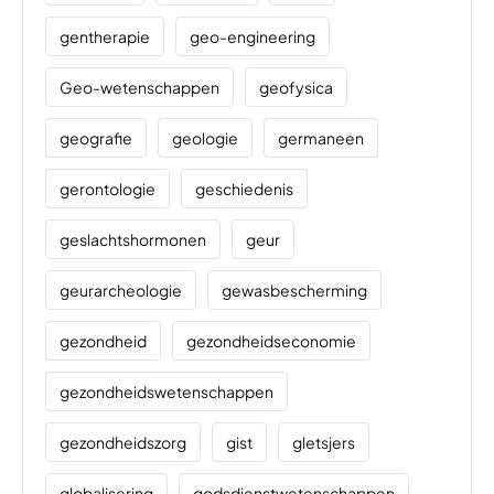
gentherapie
geo-engineering
Geo-wetenschappen
geofysica
geografie
geologie
germaneen
gerontologie
geschiedenis
geslachtshormonen
geur
geurarcheologie
gewasbescherming
gezondheid
gezondheidseconomie
gezondheidswetenschappen
gezondheidszorg
gist
gletsjers
globalisering
godsdienstwetenschappen