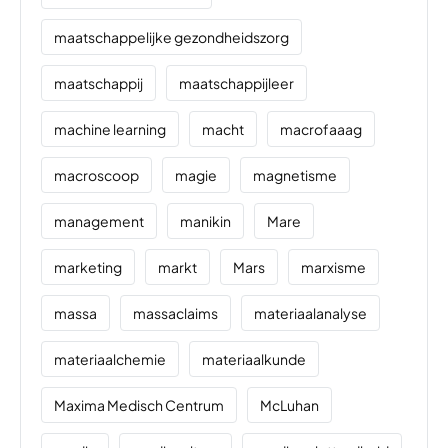
maatschappelijke gezondheidszorg
maatschappij
maatschappijleer
machine learning
macht
macrofaaag
macroscoop
magie
magnetisme
management
manikin
Mare
marketing
markt
Mars
marxisme
massa
massaclaims
materiaalanalyse
materiaalchemie
materiaalkunde
Maxima Medisch Centrum
McLuhan