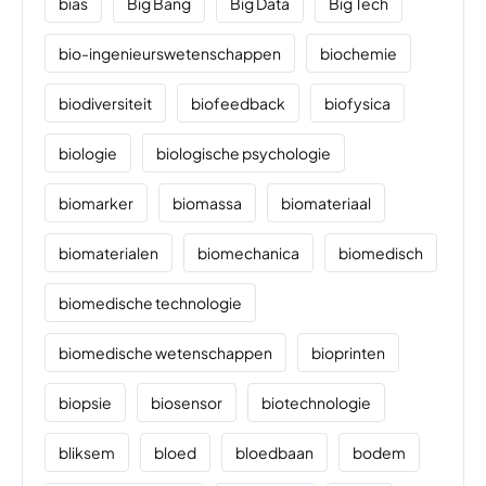
bias
Big Bang
Big Data
Big Tech
bio-ingenieurswetenschappen
biochemie
biodiversiteit
biofeedback
biofysica
biologie
biologische psychologie
biomarker
biomassa
biomateriaal
biomaterialen
biomechanica
biomedisch
biomedische technologie
biomedische wetenschappen
bioprinten
biopsie
biosensor
biotechnologie
bliksem
bloed
bloedbaan
bodem