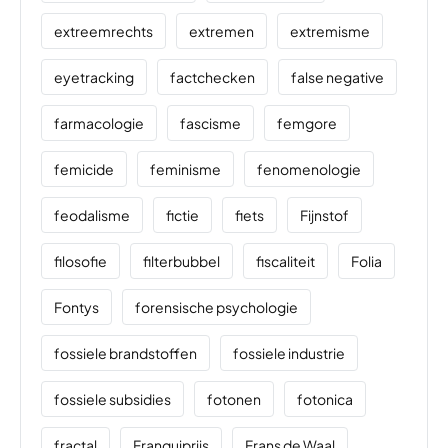
extreemrechts
extremen
extremisme
eyetracking
factchecken
false negative
farmacologie
fascisme
femgore
femicide
feminisme
fenomenologie
feodalisme
fictie
fiets
Fijnstof
filosofie
filterbubbel
fiscaliteit
Folia
Fontys
forensische psychologie
fossiele brandstoffen
fossiele industrie
fossiele subsidies
fotonen
fotonica
fractal
Franquiprijs
Frans de Waal