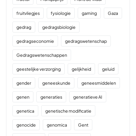
fruitvliegjes
fysiologie
gaming
Gaza
gedrag
gedragsbiologie
gedragseconomie
gedragswetenschap
Gedragswetenschappen
geestelijke verzorging
gelijkheid
geluid
gender
geneeskunde
geneesmiddelen
genen
generaties
generatieve AI
genetica
genetische modificatie
genocide
genomica
Gent