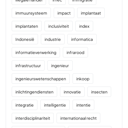
immuunsysteem
impact
implantaat
implantaten
inclusiviteit
index
Indonesië
industrie
informatica
informatieverwerking
infrarood
infrastructuur
ingenieur
ingenieurswetenschappen
inkoop
inlichtingendiensten
innovatie
insecten
integratie
intelligentie
intentie
interdisciplinariteit
internationaal recht