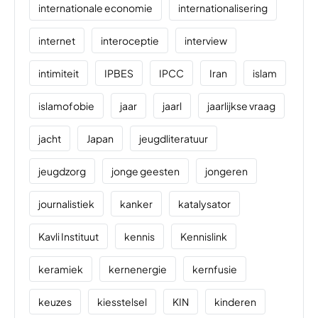
internationale economie
internationalisering
internet
interoceptie
interview
intimiteit
IPBES
IPCC
Iran
islam
islamofobie
jaar
jaarl
jaarlijkse vraag
jacht
Japan
jeugdliteratuur
jeugdzorg
jonge geesten
jongeren
journalistiek
kanker
katalysator
Kavli Instituut
kennis
Kennislink
keramiek
kernenergie
kernfusie
keuzes
kiesstelsel
KIN
kinderen