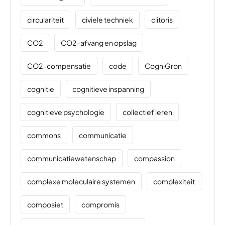
circulariteit
civiele techniek
clitoris
CO2
CO2-afvang en opslag
CO2-compensatie
code
CogniGron
cognitie
cognitieve inspanning
cognitieve psychologie
collectief leren
commons
communicatie
communicatiewetenschap
compassion
complexe moleculaire systemen
complexiteit
composiet
compromis