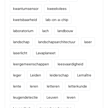
kwantumsensor
kweekvlees
kwetsbaarheid
lab-on-a-chip
laboratorium
lach
landbouw
landschap
landschapsarchitectuur
laser
laserlicht
Lavaplaneet
leergemeenschappen
leesvaardigheid
leger
Leiden
leiderschap
Lemaître
lente
leren
letteren
letterkunde
leugendetectie
Leuven
leven