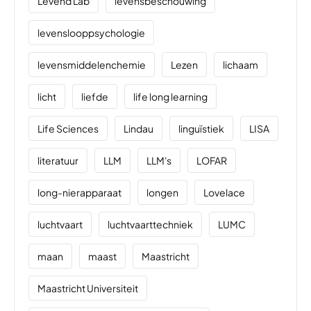
Levend Lab
levensbeschouwing
levenslooppsychologie
levensmiddelenchemie
Lezen
lichaam
licht
liefde
life long learning
Life Sciences
Lindau
linguïstiek
LISA
literatuur
LLM
LLM's
LOFAR
long-nierapparaat
longen
Lovelace
luchtvaart
luchtvaarttechniek
LUMC
maan
maast
Maastricht
Maastricht Universiteit