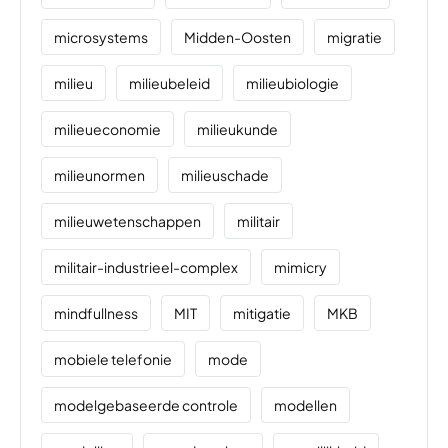
microsystems
Midden-Oosten
migratie
milieu
milieubeleid
milieubiologie
milieueconomie
milieukunde
milieunormen
milieuschade
milieuwetenschappen
militair
militair-industrieel-complex
mimicry
mindfullness
MIT
mitigatie
MKB
mobiele telefonie
mode
modelgebaseerde controle
modellen