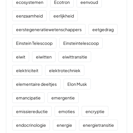
ecosystemen
Ecotron
eenvoud
eenzaamheid
eerlijkheid
eerstegeneratiewetenschappers
eetgedrag
Einstein Telescoop
Einsteintelescoop
eiwit
eiwitten
eiwittransitie
elektriciteit
elektrotechniek
elementaire deeltjes
Elon Musk
emancipatie
emergentie
emissiereductie
emoties
encryptie
endocrinologie
energie
energietransitie