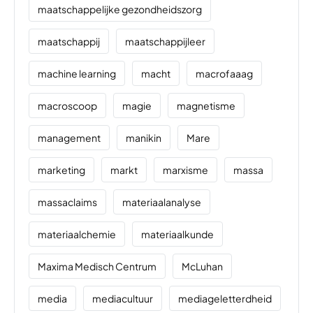
maatschappelijke gezondheidszorg
maatschappij
maatschappijleer
machine learning
macht
macrofaaag
macroscoop
magie
magnetisme
management
manikin
Mare
marketing
markt
marxisme
massa
massaclaims
materiaalanalyse
materiaalchemie
materiaalkunde
Maxima Medisch Centrum
McLuhan
media
mediacultuur
mediageletterdheid