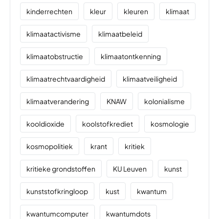
kinderrechten
kleur
kleuren
klimaat
klimaatactivisme
klimaatbeleid
klimaatobstructie
klimaatontkenning
klimaatrechtvaardigheid
klimaatveiligheid
klimaatverandering
KNAW
kolonialisme
kooldioxide
koolstofkrediet
kosmologie
kosmopolitiek
krant
kritiek
kritieke grondstoffen
KU Leuven
kunst
kunststofkringloop
kust
kwantum
kwantumcomputer
kwantumdots