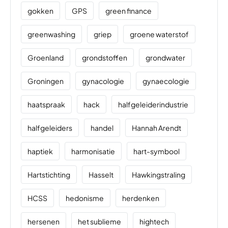
gokken
GPS
green finance
greenwashing
griep
groene waterstof
Groenland
grondstoffen
grondwater
Groningen
gynacologie
gynaecologie
haatspraak
hack
halfgeleiderindustrie
halfgeleiders
handel
Hannah Arendt
haptiek
harmonisatie
hart-symbool
Hartstichting
Hasselt
Hawkingstraling
HCSS
hedonisme
herdenken
hersenen
het sublieme
hightech