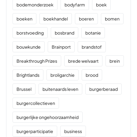
bodemonderzoek
bodyfarm
boek
boeken
boekhandel
boeren
bomen
borstvoeding
bosbrand
botanie
bouwkunde
Brainport
brandstof
Breakthrough Prizes
brede welvaart
brein
Brightlands
broligarchie
brood
Brussel
buitenaards leven
burgerberaad
burgercollectieven
burgerlijke ongehoorzaamheid
burgerparticipatie
business