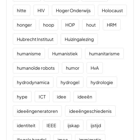
hitte
HIV
Hoger Onderwijs
Holocaust
honger
hoop
HOP
hout
HRM
Hubrecht Instituut
Huizingalezing
humanisme
Humanistiek
humanitarisme
humanoïde robots
humor
HvA
hydrodynamica
hydrogel
hydrologie
hype
ICT
idee
ideeën
ideeëngeneratoren
ideeëngeschiedenis
identiteit
IEEE
ijskap
ijstijd
illegale handel
imec
immigratie