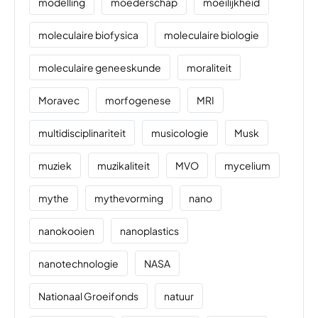
modelling
moederschap
moeilijkheid
moleculaire biofysica
moleculaire biologie
moleculaire geneeskunde
moraliteit
Moravec
morfogenese
MRI
multidisciplinariteit
musicologie
Musk
muziek
muzikaliteit
MVO
mycelium
mythe
mythevorming
nano
nanokooien
nanoplastics
nanotechnologie
NASA
Nationaal Groeifonds
natuur