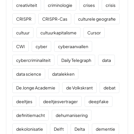
creativiteit
criminologie
crises
crisis
CRISPR
CRISPR-Cas
culturele geografie
cultuur
cultuurkapitalisme
Cursor
CWI
cyber
cyberaanvallen
cybercriminaliteit
Daily Telegraph
data
data science
datalekken
De Jonge Academie
de Volkskrant
debat
deeltjes
deeltjesvertrager
deepfake
definitiemacht
dehumanisering
dekolonisatie
Delft
Delta
dementie