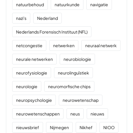
natuurbehoud
natuurkunde
navigatie
nazi's
Nederland
Nederlands Forensisch Instituut (NFL)
netcongestie
netwerken
neuraal netwerk
neurale netwerken
neurobiologie
neurofysiologie
neurolinguïstiek
neurologie
neuromorfische chips
neuropsychologie
neurowetenschap
neurowetenschappen
neus
nieuws
nieuwsbrief
Nijmegen
Nikhef
NIOO