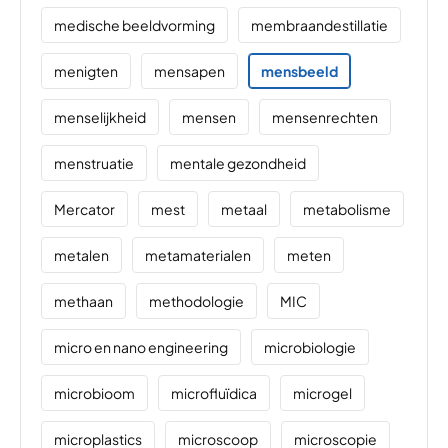
medische beeldvorming
membraandestillatie
menigten
mensapen
mensbeeld
menselijkheid
mensen
mensenrechten
menstruatie
mentale gezondheid
Mercator
mest
metaal
metabolisme
metalen
metamaterialen
meten
methaan
methodologie
MIC
micro en nano engineering
microbiologie
microbioom
microfluïdica
microgel
microplastics
microscoop
microscopie