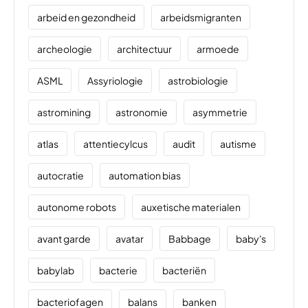
arbeid en gezondheid
arbeidsmigranten
archeologie
architectuur
armoede
ASML
Assyriologie
astrobiologie
astromining
astronomie
asymmetrie
atlas
attentiecylcus
audit
autisme
autocratie
automation bias
autonome robots
auxetische materialen
avant garde
avatar
Babbage
baby's
babylab
bacterie
bacteriën
bacteriofagen
balans
banken