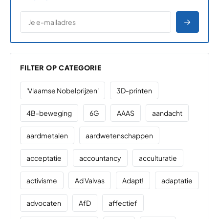
*
E-MAILADRES
*
"
" geeft vereiste velden aan
AANME
FILTER OP CATEGORIE
'Vlaamse Nobelprijzen'
3D-printen
4B-beweging
6G
AAAS
aandacht
aardmetalen
aardwetenschappen
acceptatie
accountancy
acculturatie
activisme
Ad Valvas
Adapt!
adaptatie
advocaten
AfD
affectief