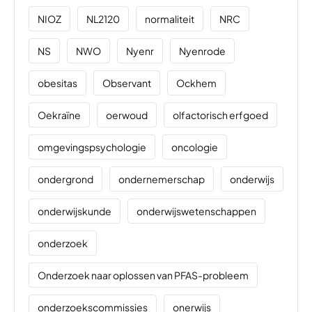
NIOZ
NL2120
normaliteit
NRC
NS
NWO
Nyenr
Nyenrode
obesitas
Observant
Ockhem
Oekraïne
oerwoud
olfactorisch erfgoed
omgevingspsychologie
oncologie
ondergrond
ondernemerschap
onderwijs
onderwijskunde
onderwijswetenschappen
onderzoek
Onderzoek naar oplossen van PFAS-probleem
onderzoekscommissies
onerwijs