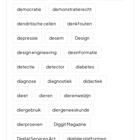
democratie
demonstratierecht
dendritische cellen
denkfouten
depressie
desem
Design
design engineering
desinformatie
detectie
detector
diabetes
diagnose
diagnostiek
didactiek
dieet
dieren
dierenwelzijn
diergebruik
diergeneeskunde
dierproeven
Diggit Magazine
Digital Services Act
digitale platformen