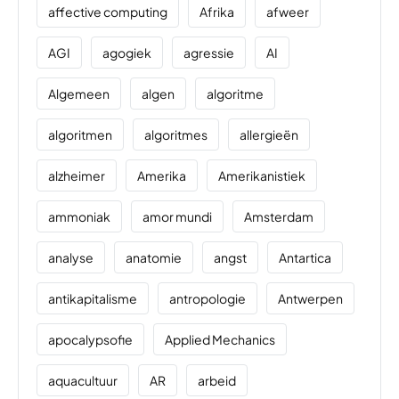
affective computing
Afrika
afweer
AGI
agogiek
agressie
AI
Algemeen
algen
algoritme
algoritmen
algoritmes
allergieën
alzheimer
Amerika
Amerikanistiek
ammoniak
amor mundi
Amsterdam
analyse
anatomie
angst
Antartica
antikapitalisme
antropologie
Antwerpen
apocalypsofie
Applied Mechanics
aquacultuur
AR
arbeid