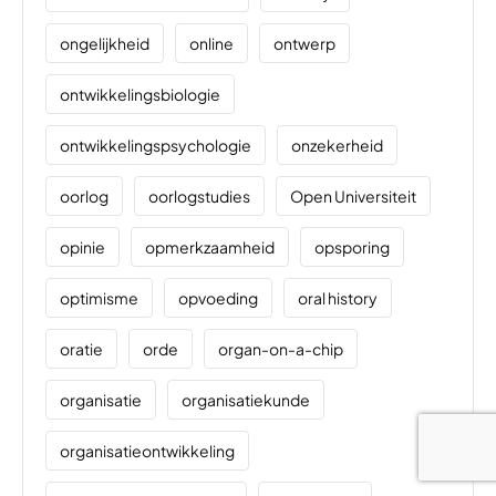
ongelijkheid
online
ontwerp
ontwikkelingsbiologie
ontwikkelingspsychologie
onzekerheid
oorlog
oorlogstudies
Open Universiteit
opinie
opmerkzaamheid
opsporing
optimisme
opvoeding
oral history
oratie
orde
organ-on-a-chip
organisatie
organisatiekunde
organisatieontwikkeling