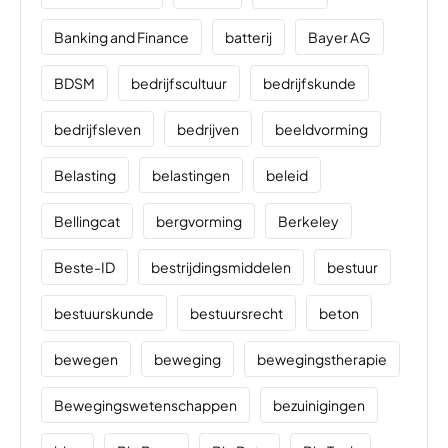
Banking and Finance
batterij
Bayer AG
BDSM
bedrijfscultuur
bedrijfskunde
bedrijfsleven
bedrijven
beeldvorming
Belasting
belastingen
beleid
Bellingcat
bergvorming
Berkeley
Beste-ID
bestrijdingsmiddelen
bestuur
bestuurskunde
bestuursrecht
beton
bewegen
beweging
bewegingstherapie
Bewegingswetenschappen
bezuinigingen