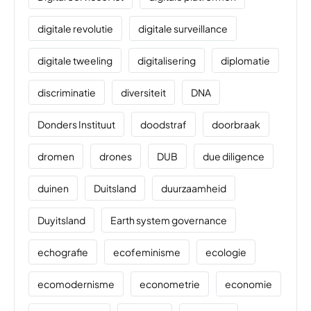
digitale revolutie
digitale surveillance
digitale tweeling
digitalisering
diplomatie
discriminatie
diversiteit
DNA
Donders Instituut
doodstraf
doorbraak
dromen
drones
DUB
due diligence
duinen
Duitsland
duurzaamheid
Duyitsland
Earth system governance
echografie
ecofeminisme
ecologie
ecomodernisme
econometrie
economie