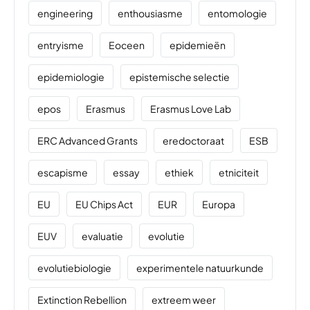
engineering
enthousiasme
entomologie
entryisme
Eoceen
epidemieën
epidemiologie
epistemische selectie
epos
Erasmus
Erasmus Love Lab
ERC Advanced Grants
eredoctoraat
ESB
escapisme
essay
ethiek
etniciteit
EU
EU Chips Act
EUR
Europa
EUV
evaluatie
evolutie
evolutiebiologie
experimentele natuurkunde
Extinction Rebellion
extreem weer