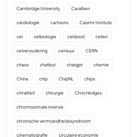
Cambridge University
Caraïben
cardiologie
cartoons
Casimir Institute
cel
celbiologie
celdood
cellen
celveroudering
censuur
CERN
chaos
chatbot
chatgpt
chemie
China
chip
ChipNL
chips
chiraliteit
chirurgie
Chris Hedges
chromosomale inversie
chronische vermoeidheidssyndroom
cinematografie
circulaire economie