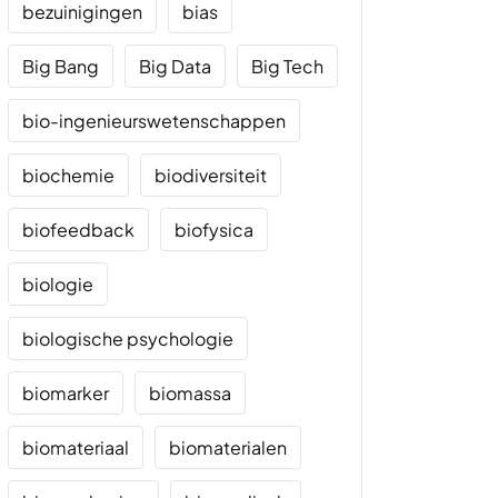
bezuinigingen
bias
Big Bang
Big Data
Big Tech
bio-ingenieurswetenschappen
biochemie
biodiversiteit
biofeedback
biofysica
biologie
biologische psychologie
biomarker
biomassa
biomateriaal
biomaterialen