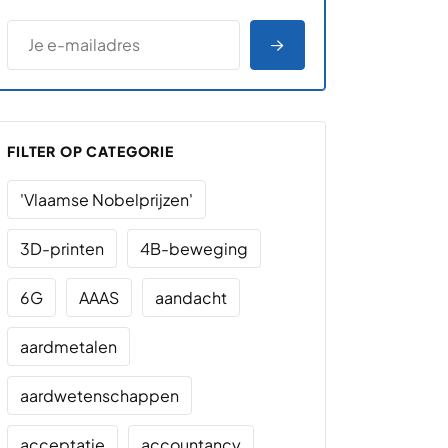
*
E-MAILADRES
*
"
" geeft vereiste velden aan
AANMELDEN
FILTER OP CATEGORIE
'Vlaamse Nobelprijzen'
3D-printen
4B-beweging
6G
AAAS
aandacht
aardmetalen
aardwetenschappen
acceptatie
accountancy