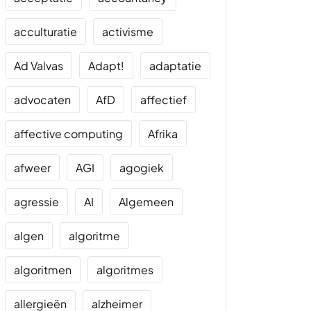
acculturatie
activisme
Ad Valvas
Adapt!
adaptatie
advocaten
AfD
affectief
affective computing
Afrika
afweer
AGI
agogiek
agressie
AI
Algemeen
algen
algoritme
algoritmen
algoritmes
allergieën
alzheimer