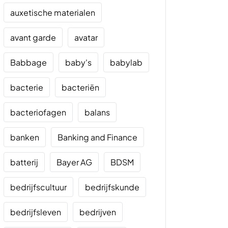
auxetische materialen
avant garde
avatar
Babbage
baby's
babylab
bacterie
bacteriën
bacteriofagen
balans
banken
Banking and Finance
batterij
Bayer AG
BDSM
bedrijfscultuur
bedrijfskunde
bedrijfsleven
bedrijven