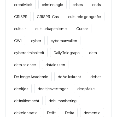
creativiteit
criminologie
crises
crisis
CRISPR
CRISPR-Cas
culturele geografie
cultuur
cultuurkapitalisme
Cursor
CWI
cyber
cyberaanvallen
cybercriminaliteit
Daily Telegraph
data
data science
datalekken
De Jonge Academie
de Volkskrant
debat
deeltjes
deeltjesvertrager
deepfake
definitiemacht
dehumanisering
dekolonisatie
Delft
Delta
dementie