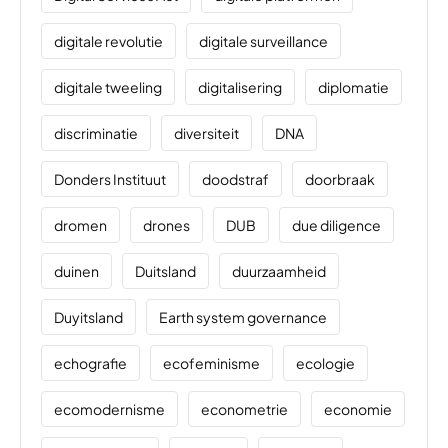
digitale revolutie
digitale surveillance
digitale tweeling
digitalisering
diplomatie
discriminatie
diversiteit
DNA
Donders Instituut
doodstraf
doorbraak
dromen
drones
DUB
due diligence
duinen
Duitsland
duurzaamheid
Duyitsland
Earth system governance
echografie
ecofeminisme
ecologie
ecomodernisme
econometrie
economie