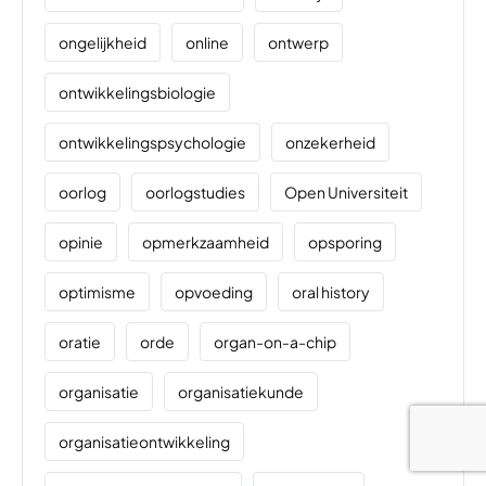
ongelijkheid
online
ontwerp
ontwikkelingsbiologie
ontwikkelingspsychologie
onzekerheid
oorlog
oorlogstudies
Open Universiteit
opinie
opmerkzaamheid
opsporing
optimisme
opvoeding
oral history
oratie
orde
organ-on-a-chip
organisatie
organisatiekunde
organisatieontwikkeling