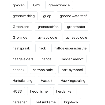
gokken
GPS
green finance
greenwashing
griep
groene waterstof
Groenland
grondstoffen
grondwater
Groningen
gynacologie
gynaecologie
haatspraak
hack
halfgeleiderindustrie
halfgeleiders
handel
Hannah Arendt
haptiek
harmonisatie
hart-symbool
Hartstichting
Hasselt
Hawkingstraling
HCSS
hedonisme
herdenken
hersenen
het sublieme
hightech