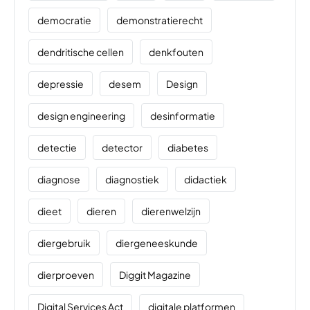
democratie
demonstratierecht
dendritische cellen
denkfouten
depressie
desem
Design
design engineering
desinformatie
detectie
detector
diabetes
diagnose
diagnostiek
didactiek
dieet
dieren
dierenwelzijn
diergebruik
diergeneeskunde
dierproeven
Diggit Magazine
Digital Services Act
digitale platformen