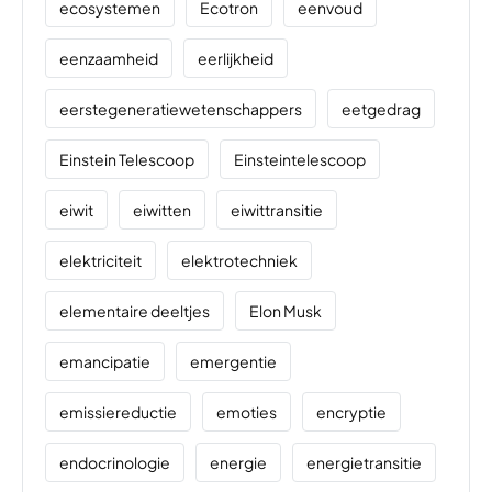
ecosystemen
Ecotron
eenvoud
eenzaamheid
eerlijkheid
eerstegeneratiewetenschappers
eetgedrag
Einstein Telescoop
Einsteintelescoop
eiwit
eiwitten
eiwittransitie
elektriciteit
elektrotechniek
elementaire deeltjes
Elon Musk
emancipatie
emergentie
emissiereductie
emoties
encryptie
endocrinologie
energie
energietransitie