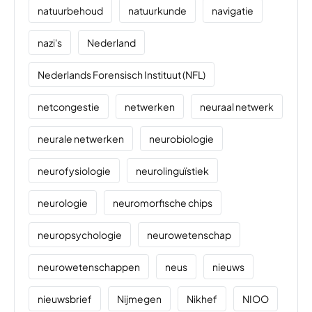
natuurbehoud
natuurkunde
navigatie
nazi's
Nederland
Nederlands Forensisch Instituut (NFL)
netcongestie
netwerken
neuraal netwerk
neurale netwerken
neurobiologie
neurofysiologie
neurolinguïstiek
neurologie
neuromorfische chips
neuropsychologie
neurowetenschap
neurowetenschappen
neus
nieuws
nieuwsbrief
Nijmegen
Nikhef
NIOO