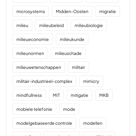
microsystems
Midden-Oosten
migratie
milieu
milieubeleid
milieubiologie
milieueconomie
milieukunde
milieunormen
milieuschade
milieuwetenschappen
militair
militair-industrieel-complex
mimicry
mindfullness
MIT
mitigatie
MKB
mobiele telefonie
mode
modelgebaseerde controle
modellen