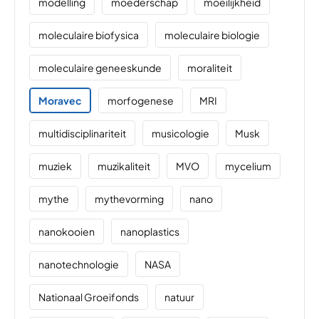
modelling
moederschap
moeilijkheid
moleculaire biofysica
moleculaire biologie
moleculaire geneeskunde
moraliteit
Moravec
morfogenese
MRI
multidisciplinariteit
musicologie
Musk
muziek
muzikaliteit
MVO
mycelium
mythe
mythevorming
nano
nanokooien
nanoplastics
nanotechnologie
NASA
Nationaal Groeifonds
natuur