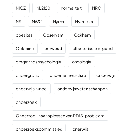
NIOZ
NL2120
normaliteit
NRC
NS
NWO
Nyenr
Nyenrode
obesitas
Observant
Ockhem
Oekraïne
oerwoud
olfactorisch erfgoed
omgevingspsychologie
oncologie
ondergrond
ondernemerschap
onderwijs
onderwijskunde
onderwijswetenschappen
onderzoek
Onderzoek naar oplossen van PFAS-probleem
onderzoekscommissies
onerwijs