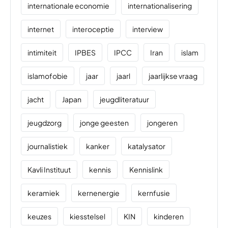
internationale economie
internationalisering
internet
interoceptie
interview
intimiteit
IPBES
IPCC
Iran
islam
islamofobie
jaar
jaarl
jaarlijkse vraag
jacht
Japan
jeugdliteratuur
jeugdzorg
jonge geesten
jongeren
journalistiek
kanker
katalysator
Kavli Instituut
kennis
Kennislink
keramiek
kernenergie
kernfusie
keuzes
kiesstelsel
KIN
kinderen