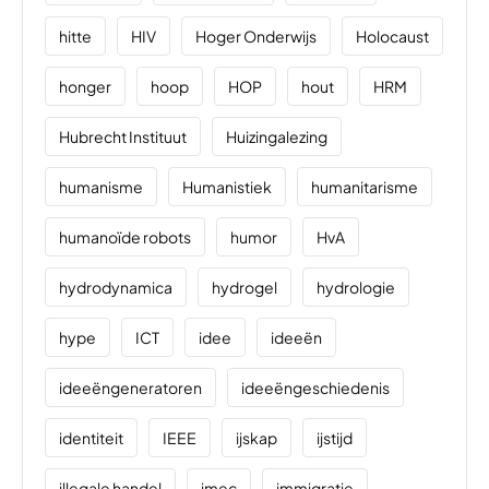
hitte
HIV
Hoger Onderwijs
Holocaust
honger
hoop
HOP
hout
HRM
Hubrecht Instituut
Huizingalezing
humanisme
Humanistiek
humanitarisme
humanoïde robots
humor
HvA
hydrodynamica
hydrogel
hydrologie
hype
ICT
idee
ideeën
ideeëngeneratoren
ideeëngeschiedenis
identiteit
IEEE
ijskap
ijstijd
illegale handel
imec
immigratie