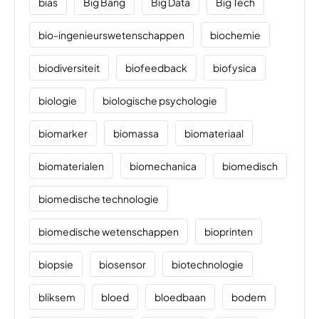
bias
Big Bang
Big Data
Big Tech
bio-ingenieurswetenschappen
biochemie
biodiversiteit
biofeedback
biofysica
biologie
biologische psychologie
biomarker
biomassa
biomateriaal
biomaterialen
biomechanica
biomedisch
biomedische technologie
biomedische wetenschappen
bioprinten
biopsie
biosensor
biotechnologie
bliksem
bloed
bloedbaan
bodem