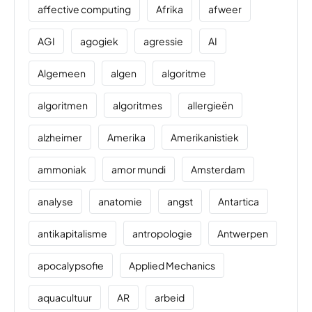
affective computing
Afrika
afweer
AGI
agogiek
agressie
AI
Algemeen
algen
algoritme
algoritmen
algoritmes
allergieën
alzheimer
Amerika
Amerikanistiek
ammoniak
amor mundi
Amsterdam
analyse
anatomie
angst
Antartica
antikapitalisme
antropologie
Antwerpen
apocalypsofie
Applied Mechanics
aquacultuur
AR
arbeid