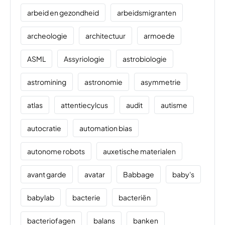
arbeid en gezondheid
arbeidsmigranten
archeologie
architectuur
armoede
ASML
Assyriologie
astrobiologie
astromining
astronomie
asymmetrie
atlas
attentiecylcus
audit
autisme
autocratie
automation bias
autonome robots
auxetische materialen
avant garde
avatar
Babbage
baby's
babylab
bacterie
bacteriën
bacteriofagen
balans
banken