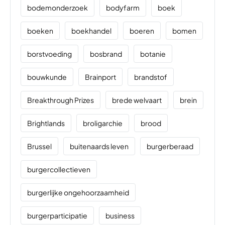
bodemonderzoek
bodyfarm
boek
boeken
boekhandel
boeren
bomen
borstvoeding
bosbrand
botanie
bouwkunde
Brainport
brandstof
Breakthrough Prizes
brede welvaart
brein
Brightlands
broligarchie
brood
Brussel
buitenaards leven
burgerberaad
burgercollectieven
burgerlijke ongehoorzaamheid
burgerparticipatie
business