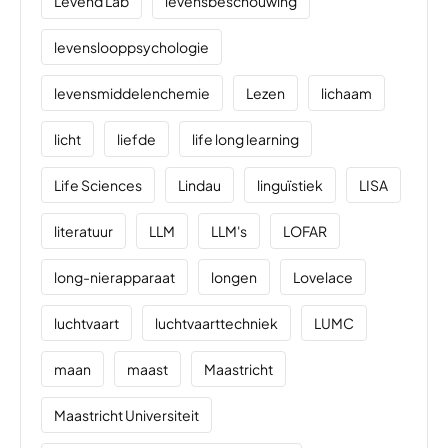
Levend Lab
levensbeschouwing
levenslooppsychologie
levensmiddelenchemie
Lezen
lichaam
licht
liefde
life long learning
Life Sciences
Lindau
linguïstiek
LISA
literatuur
LLM
LLM's
LOFAR
long-nierapparaat
longen
Lovelace
luchtvaart
luchtvaarttechniek
LUMC
maan
maast
Maastricht
Maastricht Universiteit