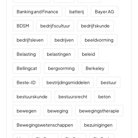
Banking and Finance
batterij
Bayer AG
BDSM
bedrijfscultuur
bedrijfskunde
bedrijfsleven
bedrijven
beeldvorming
Belasting
belastingen
beleid
Bellingcat
bergvorming
Berkeley
Beste-ID
bestrijdingsmiddelen
bestuur
bestuurskunde
bestuursrecht
beton
bewegen
beweging
bewegingstherapie
Bewegingswetenschappen
bezuinigingen