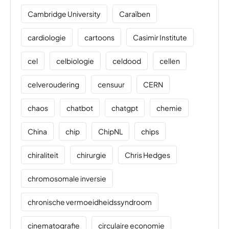
Cambridge University
Caraïben
cardiologie
cartoons
Casimir Institute
cel
celbiologie
celdood
cellen
celveroudering
censuur
CERN
chaos
chatbot
chatgpt
chemie
China
chip
ChipNL
chips
chiraliteit
chirurgie
Chris Hedges
chromosomale inversie
chronische vermoeidheidssyndroom
cinematografie
circulaire economie