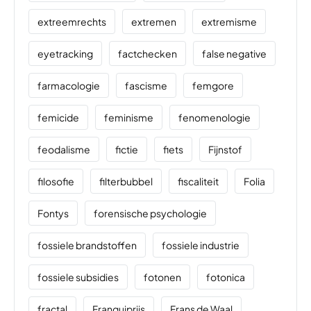
extreemrechts
extremen
extremisme
eyetracking
factchecken
false negative
farmacologie
fascisme
femgore
femicide
feminisme
fenomenologie
feodalisme
fictie
fiets
Fijnstof
filosofie
filterbubbel
fiscaliteit
Folia
Fontys
forensische psychologie
fossiele brandstoffen
fossiele industrie
fossiele subsidies
fotonen
fotonica
fractal
Franquiprijs
Frans de Waal