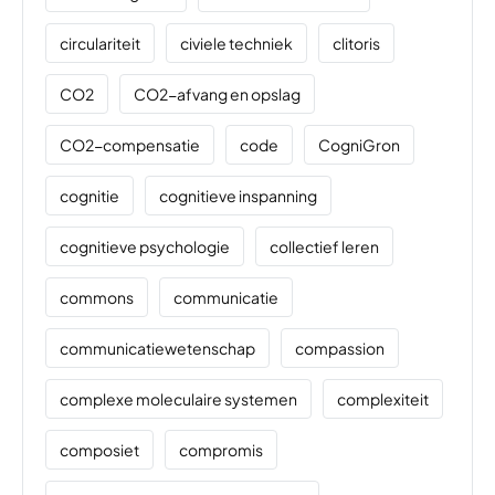
circulariteit
civiele techniek
clitoris
CO2
CO2-afvang en opslag
CO2-compensatie
code
CogniGron
cognitie
cognitieve inspanning
cognitieve psychologie
collectief leren
commons
communicatie
communicatiewetenschap
compassion
complexe moleculaire systemen
complexiteit
composiet
compromis