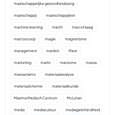
maatschappelijke gezondheidszorg
maatschappij
maatschappijleer
machine learning
macht
macrofaaag
macroscoop
magie
magnetisme
management
manikin
Mare
marketing
markt
marxisme
massa
massaclaims
materiaalanalyse
materiaalchemie
materiaalkunde
Maxima Medisch Centrum
McLuhan
media
mediacultuur
mediageletterdheid