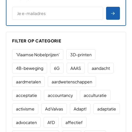
*
E-MAILADRES
*
"
" geeft vereiste velden aan
AANME
FILTER OP CATEGORIE
'Vlaamse Nobelprijzen'
3D-printen
4B-beweging
6G
AAAS
aandacht
aardmetalen
aardwetenschappen
acceptatie
accountancy
acculturatie
activisme
Ad Valvas
Adapt!
adaptatie
advocaten
AfD
affectief