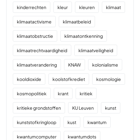
kinderrechten
kleur
kleuren
klimaat
klimaatactivisme
klimaatbeleid
klimaatobstructie
klimaatontkenning
klimaatrechtvaardigheid
klimaatveiligheid
klimaatverandering
KNAW
kolonialisme
kooldioxide
koolstofkrediet
kosmologie
kosmopolitiek
krant
kritiek
kritieke grondstoffen
KU Leuven
kunst
kunststofkringloop
kust
kwantum
kwantumcomputer
kwantumdots