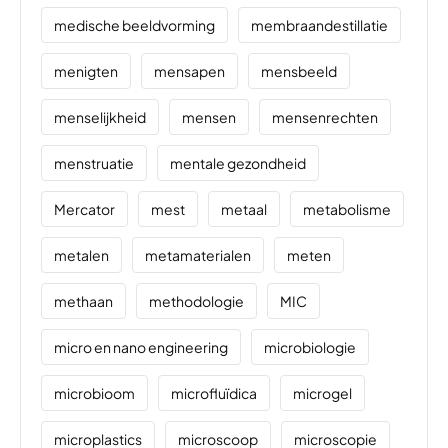
medische beeldvorming
membraandestillatie
menigten
mensapen
mensbeeld
menselijkheid
mensen
mensenrechten
menstruatie
mentale gezondheid
Mercator
mest
metaal
metabolisme
metalen
metamaterialen
meten
methaan
methodologie
MIC
micro en nano engineering
microbiologie
microbioom
microfluïdica
microgel
microplastics
microscoop
microscopie