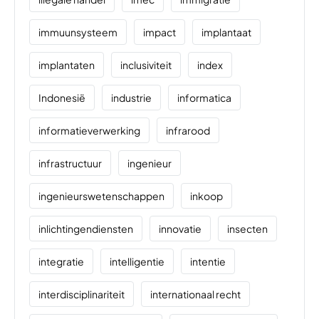
immuunsysteem
impact
implantaat
implantaten
inclusiviteit
index
Indonesië
industrie
informatica
informatieverwerking
infrarood
infrastructuur
ingenieur
ingenieurswetenschappen
inkoop
inlichtingendiensten
innovatie
insecten
integratie
intelligentie
intentie
interdisciplinariteit
internationaal recht