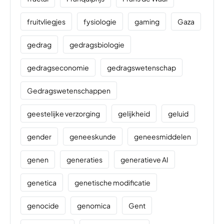
fruitvliegjes
fysiologie
gaming
Gaza
gedrag
gedragsbiologie
gedragseconomie
gedragswetenschap
Gedragswetenschappen
geestelijke verzorging
gelijkheid
geluid
gender
geneeskunde
geneesmiddelen
genen
generaties
generatieve AI
genetica
genetische modificatie
genocide
genomica
Gent