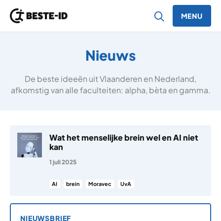
MENU
Ga naar inhoud
Nieuws
De beste ideeën uit Vlaanderen en Nederland,
afkomstig van alle faculteiten: alpha, bèta en gamma.
Wat het menselijke brein wel en AI niet
kan
1 juli 2025
AI
brein
Moravec
UvA
NIEUWSBRIEF