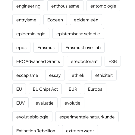
engineering
enthousiasme
entomologie
entryisme
Eoceen
epidemieën
epidemiologie
epistemische selectie
epos
Erasmus
Erasmus Love Lab
ERC Advanced Grants
eredoctoraat
ESB
escapisme
essay
ethiek
etniciteit
EU
EU Chips Act
EUR
Europa
EUV
evaluatie
evolutie
evolutiebiologie
experimentele natuurkunde
Extinction Rebellion
extreem weer