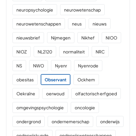
neuropsychologie
neurowetenschap
neurowetenschappen
neus
nieuws
nieuwsbrief
Nijmegen
Nikhef
NIOO
NIOZ
NL2120
normaliteit
NRC
NS
NWO
Nyenr
Nyenrode
obesitas
Observant
Ockhem
Oekraïne
oerwoud
olfactorisch erfgoed
omgevingspsychologie
oncologie
ondergrond
ondernemerschap
onderwijs
onderwijskunde
onderwijswetenschappen