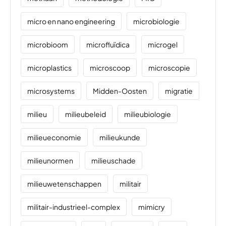
micro en nano engineering
microbiologie
microbioom
microfluïdica
microgel
microplastics
microscoop
microscopie
microsystems
Midden-Oosten
migratie
milieu
milieubeleid
milieubiologie
milieueconomie
milieukunde
milieunormen
milieuschade
milieuwetenschappen
militair
militair-industrieel-complex
mimicry