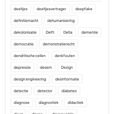
deeltjes
deeltjesvertrager
deepfake
definitiemacht
dehumanisering
dekolonisatie
Delft
Delta
dementie
democratie
demonstratierecht
dendritische cellen
denkfouten
depressie
desem
Design
design engineering
desinformatie
detectie
detector
diabetes
diagnose
diagnostiek
didactiek