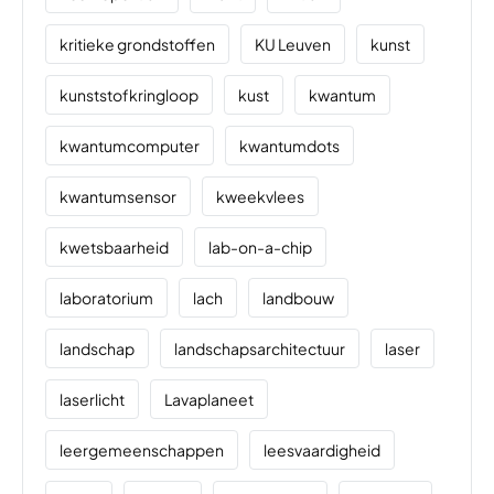
kritieke grondstoffen
KU Leuven
kunst
kunststofkringloop
kust
kwantum
kwantumcomputer
kwantumdots
kwantumsensor
kweekvlees
kwetsbaarheid
lab-on-a-chip
laboratorium
lach
landbouw
landschap
landschapsarchitectuur
laser
laserlicht
Lavaplaneet
leergemeenschappen
leesvaardigheid