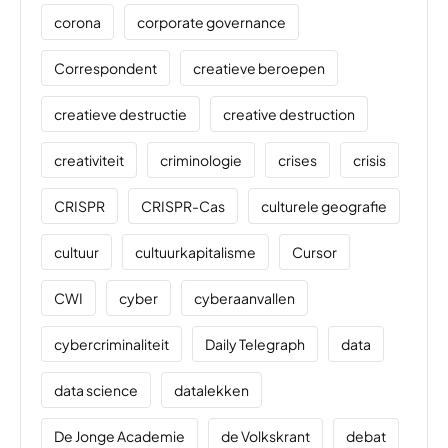
corona
corporate governance
Correspondent
creatieve beroepen
creatieve destructie
creative destruction
creativiteit
criminologie
crises
crisis
CRISPR
CRISPR-Cas
culturele geografie
cultuur
cultuurkapitalisme
Cursor
CWI
cyber
cyberaanvallen
cybercriminaliteit
Daily Telegraph
data
data science
datalekken
De Jonge Academie
de Volkskrant
debat