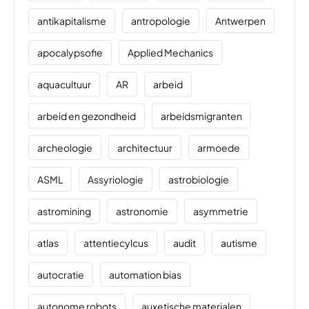
antikapitalisme
antropologie
Antwerpen
apocalypsofie
Applied Mechanics
aquacultuur
AR
arbeid
arbeid en gezondheid
arbeidsmigranten
archeologie
architectuur
armoede
ASML
Assyriologie
astrobiologie
astromining
astronomie
asymmetrie
atlas
attentiecylcus
audit
autisme
autocratie
automation bias
autonome robots
auxetische materialen