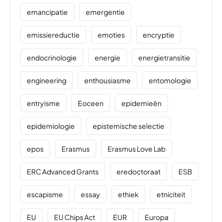
emancipatie
emergentie
emissiereductie
emoties
encryptie
endocrinologie
energie
energietransitie
engineering
enthousiasme
entomologie
entryisme
Eoceen
epidemieën
epidemiologie
epistemische selectie
epos
Erasmus
Erasmus Love Lab
ERC Advanced Grants
eredoctoraat
ESB
escapisme
essay
ethiek
etniciteit
EU
EU Chips Act
EUR
Europa