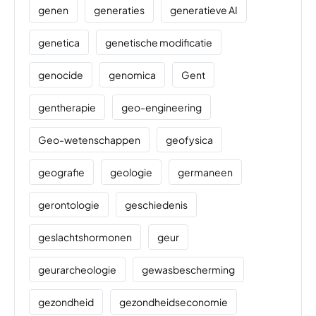
genen
generaties
generatieve AI
genetica
genetische modificatie
genocide
genomica
Gent
gentherapie
geo-engineering
Geo-wetenschappen
geofysica
geografie
geologie
germaneen
gerontologie
geschiedenis
geslachtshormonen
geur
geurarcheologie
gewasbescherming
gezondheid
gezondheidseconomie