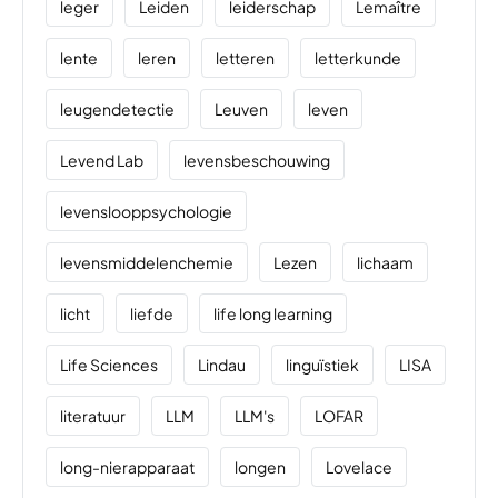
leger
Leiden
leiderschap
Lemaître
lente
leren
letteren
letterkunde
leugendetectie
Leuven
leven
Levend Lab
levensbeschouwing
levenslooppsychologie
levensmiddelenchemie
Lezen
lichaam
licht
liefde
life long learning
Life Sciences
Lindau
linguïstiek
LISA
literatuur
LLM
LLM's
LOFAR
long-nierapparaat
longen
Lovelace