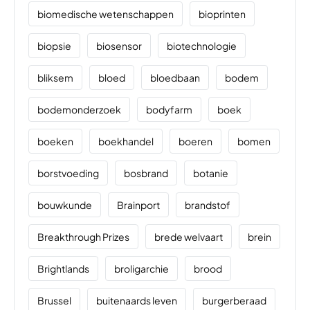
biomedische wetenschappen
bioprinten
biopsie
biosensor
biotechnologie
bliksem
bloed
bloedbaan
bodem
bodemonderzoek
bodyfarm
boek
boeken
boekhandel
boeren
bomen
borstvoeding
bosbrand
botanie
bouwkunde
Brainport
brandstof
Breakthrough Prizes
brede welvaart
brein
Brightlands
broligarchie
brood
Brussel
buitenaards leven
burgerberaad