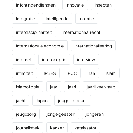
inlichtingendiensten
innovatie
insecten
integratie
intelligentie
intentie
interdisciplinariteit
internationaal recht
internationale economie
internationalisering
internet
interoceptie
interview
intimiteit
IPBES
IPCC
Iran
islam
islamofobie
jaar
jaarl
jaarlijkse vraag
jacht
Japan
jeugdliteratuur
jeugdzorg
jonge geesten
jongeren
journalistiek
kanker
katalysator