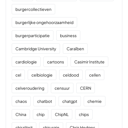
burgercollectieven
burgerlijke ongehoorzaamheid
burgerparticipatie
business
Cambridge University
Caraïben
cardiologie
cartoons
Casimir Institute
cel
celbiologie
celdood
cellen
celveroudering
censuur
CERN
chaos
chatbot
chatgpt
chemie
China
chip
ChipNL
chips
chiraliteit
chirurgie
Chris Hedges