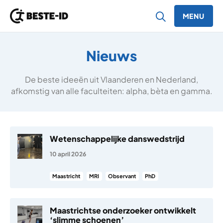
MENU
Ga naar inhoud
Nieuws
De beste ideeën uit Vlaanderen en Nederland,
afkomstig van alle faculteiten: alpha, bèta en gamma.
Wetenschappelijke danswedstrijd
10 april 2026
Maastricht
MRI
Observant
PhD
Maastrichtse onderzoeker ontwikkelt
‘slimme schoenen’