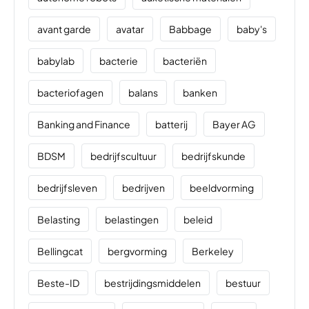
avant garde
avatar
Babbage
baby's
babylab
bacterie
bacteriën
bacteriofagen
balans
banken
Banking and Finance
batterij
Bayer AG
BDSM
bedrijfscultuur
bedrijfskunde
bedrijfsleven
bedrijven
beeldvorming
Belasting
belastingen
beleid
Bellingcat
bergvorming
Berkeley
Beste-ID
bestrijdingsmiddelen
bestuur