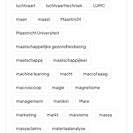
luchtvaart
luchtvaarttechniek
LUMC
maan
maast
Maastricht
Maastricht Universiteit
maatschappelijke gezondheidszorg
maatschappij
maatschappijleer
machine learning
macht
macrofaaag
macroscoop
magie
magnetisme
management
manikin
Mare
marketing
markt
marxisme
massa
massaclaims
materiaalanalyse