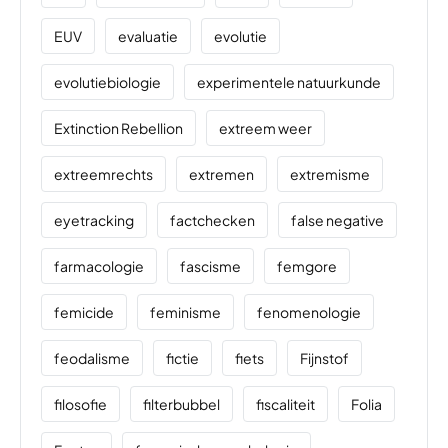
EUV
evaluatie
evolutie
evolutiebiologie
experimentele natuurkunde
Extinction Rebellion
extreem weer
extreemrechts
extremen
extremisme
eyetracking
factchecken
false negative
farmacologie
fascisme
femgore
femicide
feminisme
fenomenologie
feodalisme
fictie
fiets
Fijnstof
filosofie
filterbubbel
fiscaliteit
Folia