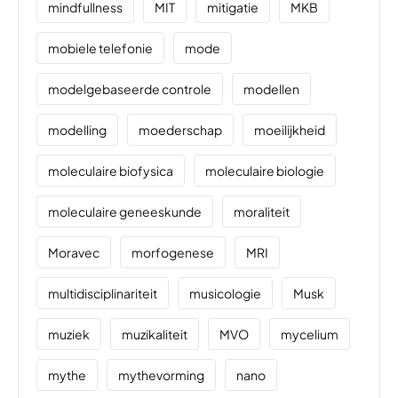
mindfullness
MIT
mitigatie
MKB
mobiele telefonie
mode
modelgebaseerde controle
modellen
modelling
moederschap
moeilijkheid
moleculaire biofysica
moleculaire biologie
moleculaire geneeskunde
moraliteit
Moravec
morfogenese
MRI
multidisciplinariteit
musicologie
Musk
muziek
muzikaliteit
MVO
mycelium
mythe
mythevorming
nano