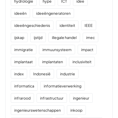
hydrologie
hype
ICT
idee
ideeën
ideeëngeneratoren
ideeëngeschiedenis
identiteit
IEEE
ijskap
ijstijd
illegale handel
imec
immigratie
immuunsysteem
impact
implantaat
implantaten
inclusiviteit
index
Indonesië
industrie
informatica
informatieverwerking
infrarood
infrastructuur
ingenieur
ingenieurswetenschappen
inkoop