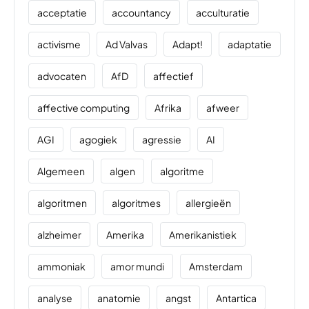
acceptatie
accountancy
acculturatie
activisme
Ad Valvas
Adapt!
adaptatie
advocaten
AfD
affectief
affective computing
Afrika
afweer
AGI
agogiek
agressie
AI
Algemeen
algen
algoritme
algoritmen
algoritmes
allergieën
alzheimer
Amerika
Amerikanistiek
ammoniak
amor mundi
Amsterdam
analyse
anatomie
angst
Antartica