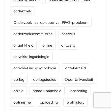
onderzoek
Onderzoek naar oplossen van PFAS-probleem
onderzoekscommissies
onerwijs
ongelijkheid
online
ontwerp
ontwikkelingsbiologie
ontwikkelingspsychologie
onzekerheid
oorlog
oorlogstudies
Open Universiteit
opinie
opmerkzaamheid
opsporing
optimisme
opvoeding
oral history