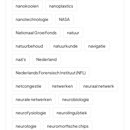
nanokooien
nanoplastics
nanotechnologie
NASA
Nationaal Groeifonds
natuur
natuurbehoud
natuurkunde
navigatie
nazi's
Nederland
Nederlands Forensisch Instituut (NFL)
netcongestie
netwerken
neuraal netwerk
neurale netwerken
neurobiologie
neurofysiologie
neurolinguïstiek
neurologie
neuromorfische chips