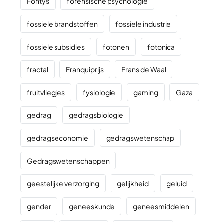
Fontys
forensische psychologie
fossiele brandstoffen
fossiele industrie
fossiele subsidies
fotonen
fotonica
fractal
Franquiprijs
Frans de Waal
fruitvliegjes
fysiologie
gaming
Gaza
gedrag
gedragsbiologie
gedragseconomie
gedragswetenschap
Gedragswetenschappen
geestelijke verzorging
gelijkheid
geluid
gender
geneeskunde
geneesmiddelen