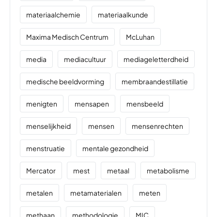
materiaalchemie
materiaalkunde
Maxima Medisch Centrum
McLuhan
media
mediacultuur
mediageletterdheid
medische beeldvorming
membraandestillatie
menigten
mensapen
mensbeeld
menselijkheid
mensen
mensenrechten
menstruatie
mentale gezondheid
Mercator
mest
metaal
metabolisme
metalen
metamaterialen
meten
methaan
methodologie
MIC