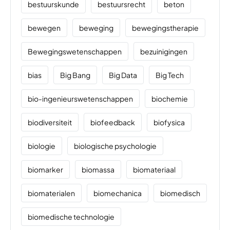
bestuurskunde
bestuursrecht
beton
bewegen
beweging
bewegingstherapie
Bewegingswetenschappen
bezuinigingen
bias
Big Bang
Big Data
Big Tech
bio-ingenieurswetenschappen
biochemie
biodiversiteit
biofeedback
biofysica
biologie
biologische psychologie
biomarker
biomassa
biomateriaal
biomaterialen
biomechanica
biomedisch
biomedische technologie