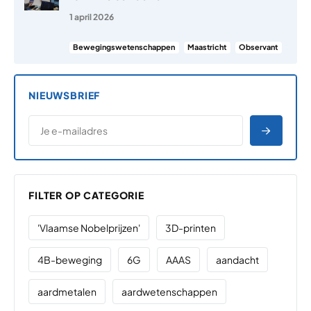
1 april 2026
Bewegingswetenschappen
Maastricht
Observant
NIEUWSBRIEF
*
E-MAILADRES
*
"
" geeft vereiste velden aan
AANME
FILTER OP CATEGORIE
'Vlaamse Nobelprijzen'
3D-printen
4B-beweging
6G
AAAS
aandacht
aardmetalen
aardwetenschappen