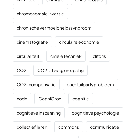
chromosomale inversie
chronische vermoeidheidssyndroom
cinematografie
circulaire economie
circulariteit
civiele techniek
clitoris
CO2
CO2-afvang en opslag
CO2-compensatie
cocktailpartyprobleem
code
CogniGron
cognitie
cognitieve inspanning
cognitieve psychologie
collectief leren
commons
communicatie