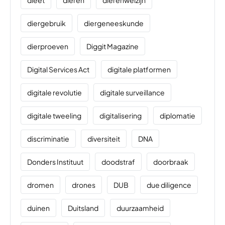
dieet
dieren
dierenwelzijn
diergebruik
diergeneeskunde
dierproeven
Diggit Magazine
Digital Services Act
digitale platformen
digitale revolutie
digitale surveillance
digitale tweeling
digitalisering
diplomatie
discriminatie
diversiteit
DNA
Donders Instituut
doodstraf
doorbraak
dromen
drones
DUB
due diligence
duinen
Duitsland
duurzaamheid