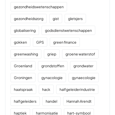
gezondheidswetenschappen
gezondheidszorg
gist
gletsjers
globalisering
godsdienstwetenschappen
gokken
GPS
green finance
greenwashing
griep
groene waterstof
Groenland
grondstoffen
grondwater
Groningen
gynacologie
gynaecologie
haatspraak
hack
halfgeleiderindustrie
halfgeleiders
handel
Hannah Arendt
haptiek
harmonisatie
hart-symbool