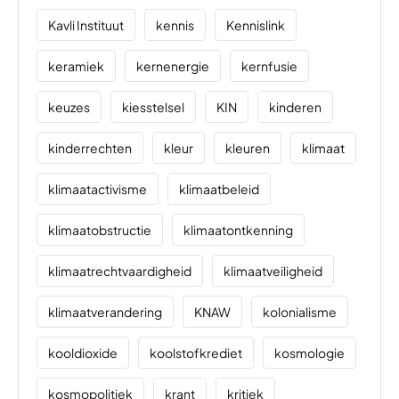
Kavli Instituut
kennis
Kennislink
keramiek
kernenergie
kernfusie
keuzes
kiesstelsel
KIN
kinderen
kinderrechten
kleur
kleuren
klimaat
klimaatactivisme
klimaatbeleid
klimaatobstructie
klimaatontkenning
klimaatrechtvaardigheid
klimaatveiligheid
klimaatverandering
KNAW
kolonialisme
kooldioxide
koolstofkrediet
kosmologie
kosmopolitiek
krant
kritiek