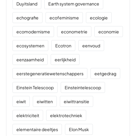
Duyitsland
Earth system governance
echografie
ecofeminisme
ecologie
ecomodernisme
econometrie
economie
ecosystemen
Ecotron
eenvoud
eenzaamheid
eerlijkheid
eerstegeneratiewetenschappers
eetgedrag
Einstein Telescoop
Einsteintelescoop
eiwit
eiwitten
eiwittransitie
elektriciteit
elektrotechniek
elementaire deeltjes
Elon Musk