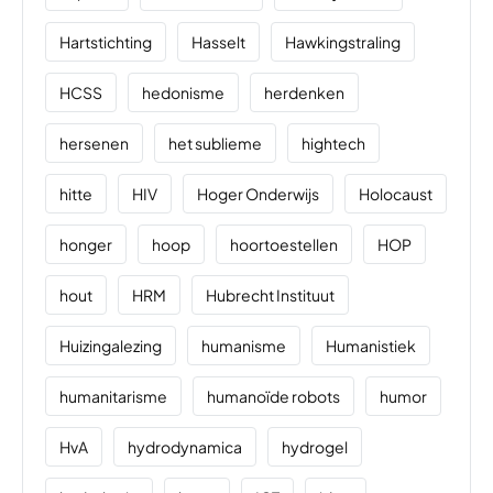
Hartstichting
Hasselt
Hawkingstraling
HCSS
hedonisme
herdenken
hersenen
het sublieme
hightech
hitte
HIV
Hoger Onderwijs
Holocaust
honger
hoop
hoortoestellen
HOP
hout
HRM
Hubrecht Instituut
Huizingalezing
humanisme
Humanistiek
humanitarisme
humanoïde robots
humor
HvA
hydrodynamica
hydrogel