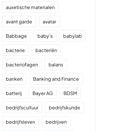
auxetische materialen
avant garde
avatar
Babbage
baby's
babylab
bacterie
bacteriën
bacteriofagen
balans
banken
Banking and Finance
batterij
Bayer AG
BDSM
bedrijfscultuur
bedrijfskunde
bedrijfsleven
bedrijven