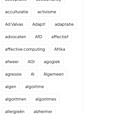
acculturatie
activisme
Ad Valvas
Adapt!
adaptatie
advocaten
AfD
affectief
affective computing
Afrika
afweer
AGI
agogiek
agressie
AI
Algemeen
algen
algoritme
algoritmen
algoritmes
allergieën
alzheimer