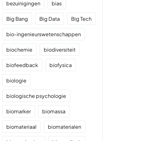
bezuinigingen
bias
Big Bang
Big Data
Big Tech
bio-ingenieurswetenschappen
biochemie
biodiversiteit
biofeedback
biofysica
biologie
biologische psychologie
biomarker
biomassa
biomateriaal
biomaterialen