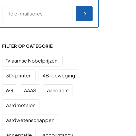
*
E-MAILADRES
*
"
" geeft vereiste velden aan
AANMELDEN
FILTER OP CATEGORIE
'Vlaamse Nobelprijzen'
3D-printen
4B-beweging
6G
AAAS
aandacht
aardmetalen
aardwetenschappen
acceptatie
accountancy