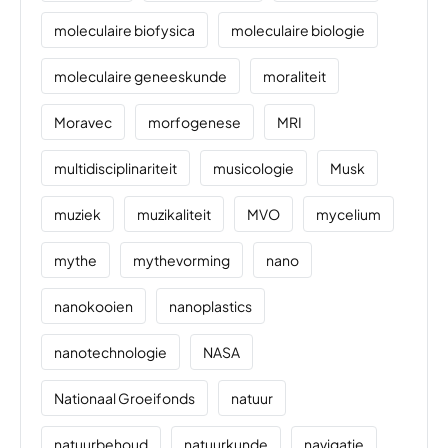
moleculaire biofysica
moleculaire biologie
moleculaire geneeskunde
moraliteit
Moravec
morfogenese
MRI
multidisciplinariteit
musicologie
Musk
muziek
muzikaliteit
MVO
mycelium
mythe
mythevorming
nano
nanokooien
nanoplastics
nanotechnologie
NASA
Nationaal Groeifonds
natuur
natuurbehoud
natuurkunde
navigatie