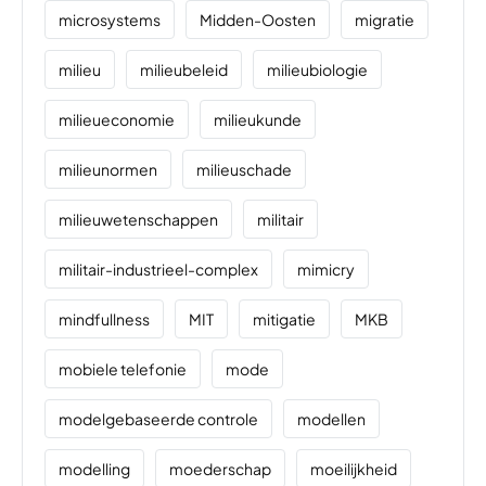
microsystems
Midden-Oosten
migratie
milieu
milieubeleid
milieubiologie
milieueconomie
milieukunde
milieunormen
milieuschade
milieuwetenschappen
militair
militair-industrieel-complex
mimicry
mindfullness
MIT
mitigatie
MKB
mobiele telefonie
mode
modelgebaseerde controle
modellen
modelling
moederschap
moeilijkheid