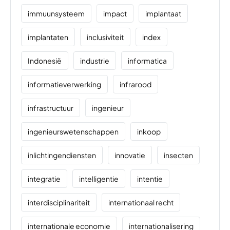
immuunsysteem
impact
implantaat
implantaten
inclusiviteit
index
Indonesië
industrie
informatica
informatieverwerking
infrarood
infrastructuur
ingenieur
ingenieurswetenschappen
inkoop
inlichtingendiensten
innovatie
insecten
integratie
intelligentie
intentie
interdisciplinariteit
internationaal recht
internationale economie
internationalisering