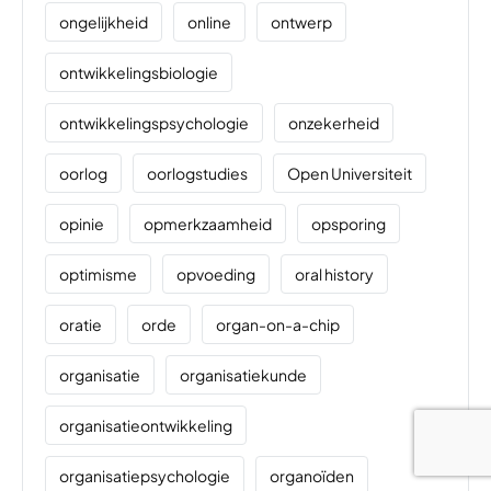
ongelijkheid
online
ontwerp
ontwikkelingsbiologie
ontwikkelingspsychologie
onzekerheid
oorlog
oorlogstudies
Open Universiteit
opinie
opmerkzaamheid
opsporing
optimisme
opvoeding
oral history
oratie
orde
organ-on-a-chip
organisatie
organisatiekunde
organisatieontwikkeling
organisatiepsychologie
organoïden