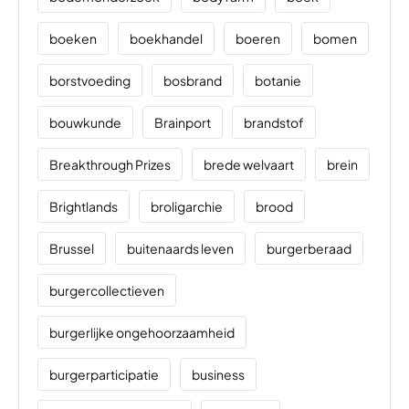
boeken
boekhandel
boeren
bomen
borstvoeding
bosbrand
botanie
bouwkunde
Brainport
brandstof
Breakthrough Prizes
brede welvaart
brein
Brightlands
broligarchie
brood
Brussel
buitenaards leven
burgerberaad
burgercollectieven
burgerlijke ongehoorzaamheid
burgerparticipatie
business