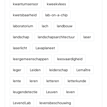
kwantumsensor
kweekvlees
kwetsbaarheid
lab-on-a-chip
laboratorium
lach
landbouw
landschap
landschapsarchitectuur
laser
laserlicht
Lavaplaneet
leergemeenschappen
leesvaardigheid
leger
Leiden
leiderschap
Lemaître
lente
leren
letteren
letterkunde
leugendetectie
Leuven
leven
Levend Lab
levensbeschouwing