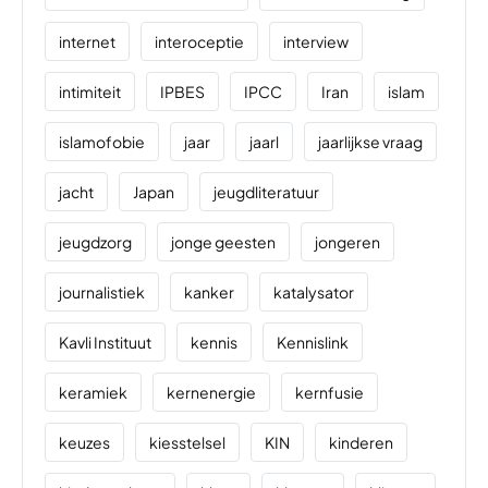
internet
interoceptie
interview
intimiteit
IPBES
IPCC
Iran
islam
islamofobie
jaar
jaarl
jaarlijkse vraag
jacht
Japan
jeugdliteratuur
jeugdzorg
jonge geesten
jongeren
journalistiek
kanker
katalysator
Kavli Instituut
kennis
Kennislink
keramiek
kernenergie
kernfusie
keuzes
kiesstelsel
KIN
kinderen