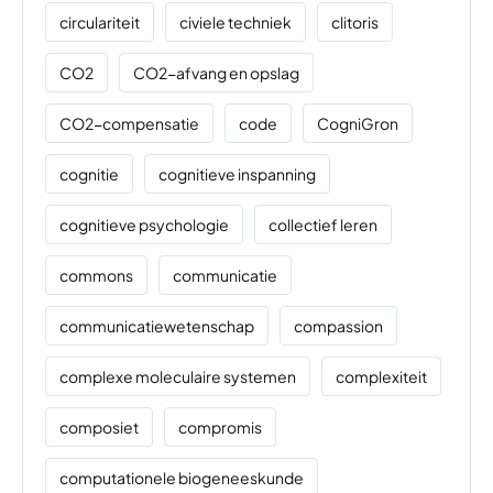
circulariteit
civiele techniek
clitoris
CO2
CO2-afvang en opslag
CO2-compensatie
code
CogniGron
cognitie
cognitieve inspanning
cognitieve psychologie
collectief leren
commons
communicatie
communicatiewetenschap
compassion
complexe moleculaire systemen
complexiteit
composiet
compromis
computationele biogeneeskunde