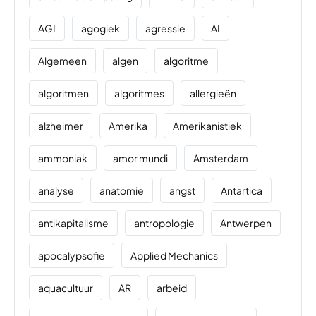
AGI
agogiek
agressie
AI
Algemeen
algen
algoritme
algoritmen
algoritmes
allergieën
alzheimer
Amerika
Amerikanistiek
ammoniak
amor mundi
Amsterdam
analyse
anatomie
angst
Antartica
antikapitalisme
antropologie
Antwerpen
apocalypsofie
Applied Mechanics
aquacultuur
AR
arbeid