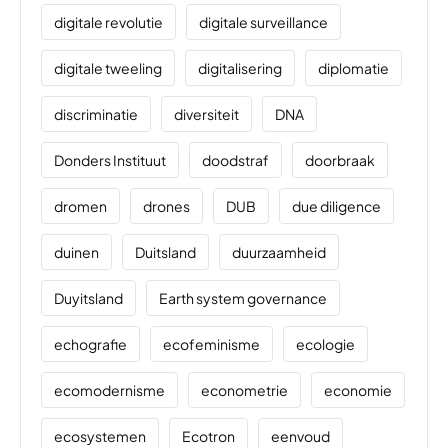
digitale revolutie
digitale surveillance
digitale tweeling
digitalisering
diplomatie
discriminatie
diversiteit
DNA
Donders Instituut
doodstraf
doorbraak
dromen
drones
DUB
due diligence
duinen
Duitsland
duurzaamheid
Duyitsland
Earth system governance
echografie
ecofeminisme
ecologie
ecomodernisme
econometrie
economie
ecosystemen
Ecotron
eenvoud