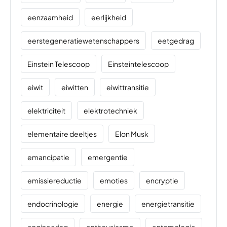
eenzaamheid
eerlijkheid
eerstegeneratiewetenschappers
eetgedrag
Einstein Telescoop
Einsteintelescoop
eiwit
eiwitten
eiwittransitie
elektriciteit
elektrotechniek
elementaire deeltjes
Elon Musk
emancipatie
emergentie
emissiereductie
emoties
encryptie
endocrinologie
energie
energietransitie
engineering
enthousiasme
entomologie