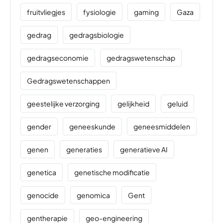
fruitvliegjes
fysiologie
gaming
Gaza
gedrag
gedragsbiologie
gedragseconomie
gedragswetenschap
Gedragswetenschappen
geestelijke verzorging
gelijkheid
geluid
gender
geneeskunde
geneesmiddelen
genen
generaties
generatieve AI
genetica
genetische modificatie
genocide
genomica
Gent
gentherapie
geo-engineering