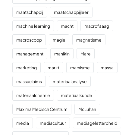
maatschappij
maatschappijleer
machine learning
macht
macrofaaag
macroscoop
magie
magnetisme
management
manikin
Mare
marketing
markt
marxisme
massa
massaclaims
materiaalanalyse
materiaalchemie
materiaalkunde
Maxima Medisch Centrum
McLuhan
media
mediacultuur
mediageletterdheid