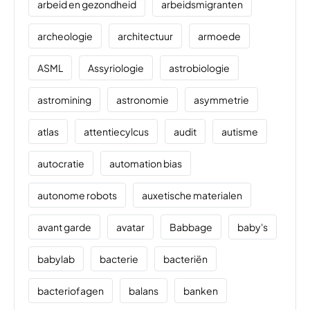
arbeid en gezondheid
arbeidsmigranten
archeologie
architectuur
armoede
ASML
Assyriologie
astrobiologie
astromining
astronomie
asymmetrie
atlas
attentiecylcus
audit
autisme
autocratie
automation bias
autonome robots
auxetische materialen
avant garde
avatar
Babbage
baby's
babylab
bacterie
bacteriën
bacteriofagen
balans
banken