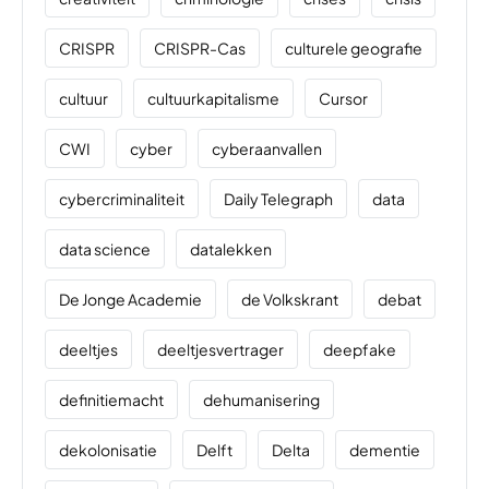
CRISPR
CRISPR-Cas
culturele geografie
cultuur
cultuurkapitalisme
Cursor
CWI
cyber
cyberaanvallen
cybercriminaliteit
Daily Telegraph
data
data science
datalekken
De Jonge Academie
de Volkskrant
debat
deeltjes
deeltjesvertrager
deepfake
definitiemacht
dehumanisering
dekolonisatie
Delft
Delta
dementie