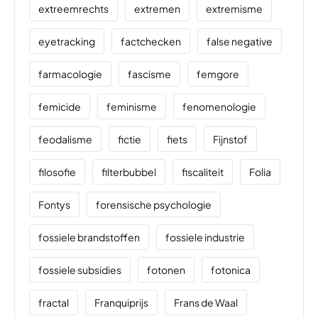
extreemrechts
extremen
extremisme
eyetracking
factchecken
false negative
farmacologie
fascisme
femgore
femicide
feminisme
fenomenologie
feodalisme
fictie
fiets
Fijnstof
filosofie
filterbubbel
fiscaliteit
Folia
Fontys
forensische psychologie
fossiele brandstoffen
fossiele industrie
fossiele subsidies
fotonen
fotonica
fractal
Franquiprijs
Frans de Waal