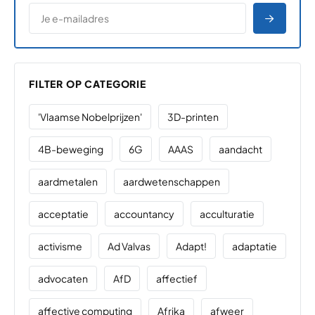
*
E-MAILADRES
*
"
" geeft vereiste velden aan
AANME
FILTER OP CATEGORIE
'Vlaamse Nobelprijzen'
3D-printen
4B-beweging
6G
AAAS
aandacht
aardmetalen
aardwetenschappen
acceptatie
accountancy
acculturatie
activisme
Ad Valvas
Adapt!
adaptatie
advocaten
AfD
affectief
affective computing
Afrika
afweer