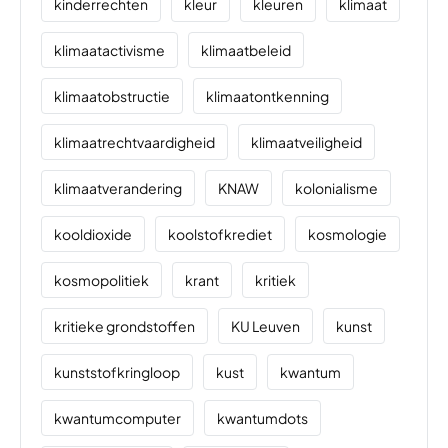
kinderrechten
kleur
kleuren
klimaat
klimaatactivisme
klimaatbeleid
klimaatobstructie
klimaatontkenning
klimaatrechtvaardigheid
klimaatveiligheid
klimaatverandering
KNAW
kolonialisme
kooldioxide
koolstofkrediet
kosmologie
kosmopolitiek
krant
kritiek
kritieke grondstoffen
KU Leuven
kunst
kunststofkringloop
kust
kwantum
kwantumcomputer
kwantumdots