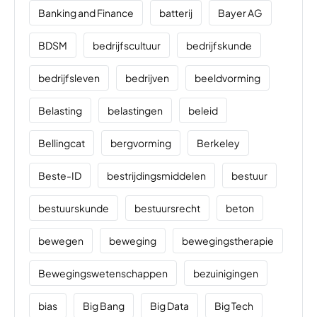
Banking and Finance
batterij
Bayer AG
BDSM
bedrijfscultuur
bedrijfskunde
bedrijfsleven
bedrijven
beeldvorming
Belasting
belastingen
beleid
Bellingcat
bergvorming
Berkeley
Beste-ID
bestrijdingsmiddelen
bestuur
bestuurskunde
bestuursrecht
beton
bewegen
beweging
bewegingstherapie
Bewegingswetenschappen
bezuinigingen
bias
Big Bang
Big Data
Big Tech