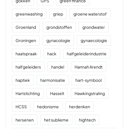
gokken
GPS
green finance
greenwashing
griep
groene waterstof
Groenland
grondstoffen
grondwater
Groningen
gynacologie
gynaecologie
haatspraak
hack
halfgeleiderindustrie
halfgeleiders
handel
Hannah Arendt
haptiek
harmonisatie
hart-symbool
Hartstichting
Hasselt
Hawkingstraling
HCSS
hedonisme
herdenken
hersenen
het sublieme
hightech