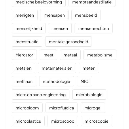
medische beeldvorming
membraandestillatie
menigten
mensapen
mensbeeld
menselijkheid
mensen
mensenrechten
menstruatie
mentale gezondheid
Mercator
mest
metaal
metabolisme
metalen
metamaterialen
meten
methaan
methodologie
MIC
micro en nano engineering
microbiologie
microbioom
microfluïdica
microgel
microplastics
microscoop
microscopie