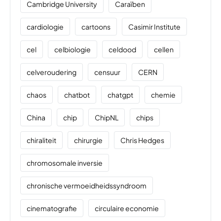
Cambridge University
Caraïben
cardiologie
cartoons
Casimir Institute
cel
celbiologie
celdood
cellen
celveroudering
censuur
CERN
chaos
chatbot
chatgpt
chemie
China
chip
ChipNL
chips
chiraliteit
chirurgie
Chris Hedges
chromosomale inversie
chronische vermoeidheidssyndroom
cinematografie
circulaire economie