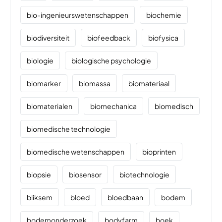
bio-ingenieurswetenschappen
biochemie
biodiversiteit
biofeedback
biofysica
biologie
biologische psychologie
biomarker
biomassa
biomateriaal
biomaterialen
biomechanica
biomedisch
biomedische technologie
biomedische wetenschappen
bioprinten
biopsie
biosensor
biotechnologie
bliksem
bloed
bloedbaan
bodem
bodemonderzoek
bodyfarm
boek