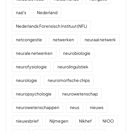
nazi's
Nederland
Nederlands Forensisch Instituut (NFL)
netcongestie
netwerken
neuraal netwerk
neurale netwerken
neurobiologie
neurofysiologie
neurolinguïstiek
neurologie
neuromorfische chips
neuropsychologie
neurowetenschap
neurowetenschappen
neus
nieuws
nieuwsbrief
Nijmegen
Nikhef
NIOO