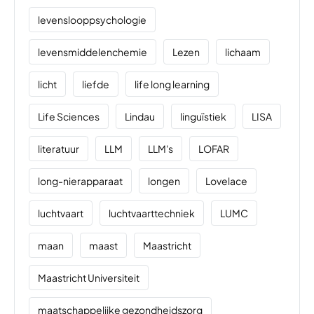
levenslooppsychologie
levensmiddelenchemie
Lezen
lichaam
licht
liefde
life long learning
Life Sciences
Lindau
linguïstiek
LISA
literatuur
LLM
LLM's
LOFAR
long-nierapparaat
longen
Lovelace
luchtvaart
luchtvaarttechniek
LUMC
maan
maast
Maastricht
Maastricht Universiteit
maatschappelijke gezondheidszorg