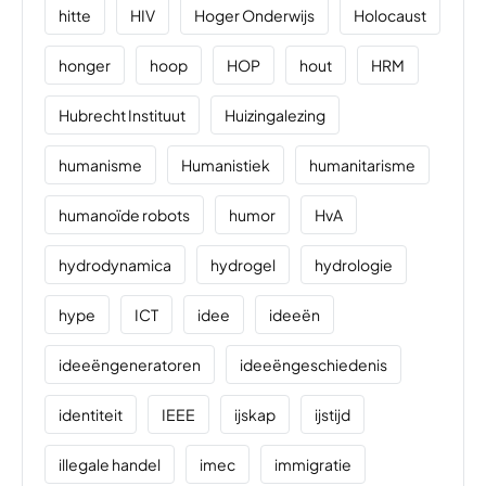
hitte
HIV
Hoger Onderwijs
Holocaust
honger
hoop
HOP
hout
HRM
Hubrecht Instituut
Huizingalezing
humanisme
Humanistiek
humanitarisme
humanoïde robots
humor
HvA
hydrodynamica
hydrogel
hydrologie
hype
ICT
idee
ideeën
ideeëngeneratoren
ideeëngeschiedenis
identiteit
IEEE
ijskap
ijstijd
illegale handel
imec
immigratie