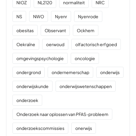
NIOZ
NL2120
normaliteit
NRC
NS
NWO
Nyenr
Nyenrode
obesitas
Observant
Ockhem
Oekraïne
oerwoud
olfactorisch erfgoed
omgevingspsychologie
oncologie
ondergrond
ondernemerschap
onderwijs
onderwijskunde
onderwijswetenschappen
onderzoek
Onderzoek naar oplossen van PFAS-probleem
onderzoekscommissies
onerwijs