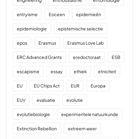
entryisme
Eoceen
epidemieën
epidemiologie
epistemische selectie
epos
Erasmus
Erasmus Love Lab
ERC Advanced Grants
eredoctoraat
ESB
escapisme
essay
ethiek
etniciteit
EU
EU Chips Act
EUR
Europa
EUV
evaluatie
evolutie
evolutiebiologie
experimentele natuurkunde
Extinction Rebellion
extreem weer