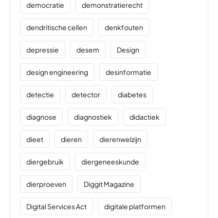
democratie
demonstratierecht
dendritische cellen
denkfouten
depressie
desem
Design
design engineering
desinformatie
detectie
detector
diabetes
diagnose
diagnostiek
didactiek
dieet
dieren
dierenwelzijn
diergebruik
diergeneeskunde
dierproeven
Diggit Magazine
Digital Services Act
digitale platformen