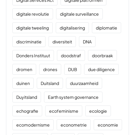
Digital Services Act
digitale platformen
digitale revolutie
digitale surveillance
digitale tweeling
digitalisering
diplomatie
discriminatie
diversiteit
DNA
Donders Instituut
doodstraf
doorbraak
dromen
drones
DUB
due diligence
duinen
Duitsland
duurzaamheid
Duyitsland
Earth system governance
echografie
ecofeminisme
ecologie
ecomodernisme
econometrie
economie