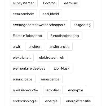
ecosystemen
Ecotron
eenvoud
eenzaamheid
eerlijkheid
eerstegeneratiewetenschappers
eetgedrag
Einstein Telescoop
Einsteintelescoop
eiwit
eiwitten
eiwittransitie
elektriciteit
elektrotechniek
elementaire deeltjes
Elon Musk
emancipatie
emergentie
emissiereductie
emoties
encryptie
endocrinologie
energie
energietransitie