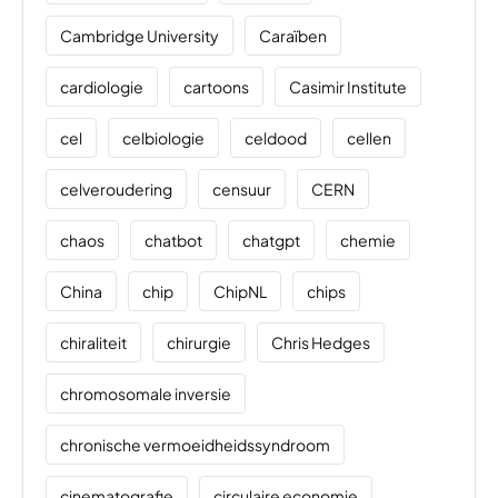
Cambridge University
Caraïben
cardiologie
cartoons
Casimir Institute
cel
celbiologie
celdood
cellen
celveroudering
censuur
CERN
chaos
chatbot
chatgpt
chemie
China
chip
ChipNL
chips
chiraliteit
chirurgie
Chris Hedges
chromosomale inversie
chronische vermoeidheidssyndroom
cinematografie
circulaire economie