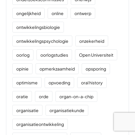
ongelijkheid
online
ontwerp
ontwikkelingsbiologie
ontwikkelingspsychologie
onzekerheid
oorlog
oorlogstudies
Open Universiteit
opinie
opmerkzaamheid
opsporing
optimisme
opvoeding
oral history
oratie
orde
organ-on-a-chip
organisatie
organisatiekunde
organisatieontwikkeling