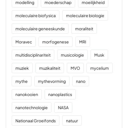
modelling
moederschap
moeilijkheid
moleculaire biofysica
moleculaire biologie
moleculaire geneeskunde
moraliteit
Moravec
morfogenese
MRI
multidisciplinariteit
musicologie
Musk
muziek
muzikaliteit
MVO
mycelium
mythe
mythevorming
nano
nanokooien
nanoplastics
nanotechnologie
NASA
Nationaal Groeifonds
natuur