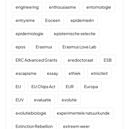
engineering
enthousiasme
entomologie
entryisme
Eoceen
epidemieën
epidemiologie
epistemische selectie
epos
Erasmus
Erasmus Love Lab
ERC Advanced Grants
eredoctoraat
ESB
escapisme
essay
ethiek
etniciteit
EU
EU Chips Act
EUR
Europa
EUV
evaluatie
evolutie
evolutiebiologie
experimentele natuurkunde
Extinction Rebellion
extreem weer