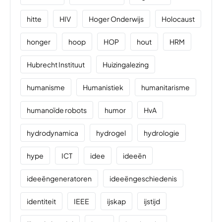
hitte
HIV
Hoger Onderwijs
Holocaust
honger
hoop
HOP
hout
HRM
Hubrecht Instituut
Huizingalezing
humanisme
Humanistiek
humanitarisme
humanoïde robots
humor
HvA
hydrodynamica
hydrogel
hydrologie
hype
ICT
idee
ideeën
ideeëngeneratoren
ideeëngeschiedenis
identiteit
IEEE
ijskap
ijstijd