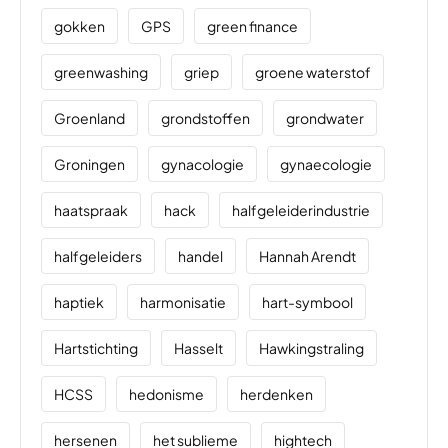
gokken
GPS
green finance
greenwashing
griep
groene waterstof
Groenland
grondstoffen
grondwater
Groningen
gynacologie
gynaecologie
haatspraak
hack
halfgeleiderindustrie
halfgeleiders
handel
Hannah Arendt
haptiek
harmonisatie
hart-symbool
Hartstichting
Hasselt
Hawkingstraling
HCSS
hedonisme
herdenken
hersenen
het sublieme
hightech