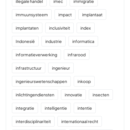
illegale handel
imec
immigratie
immuunsysteem
impact
implantaat
implantaten
inclusiviteit
index
Indonesië
industrie
informatica
informatieverwerking
infrarood
infrastructuur
ingenieur
ingenieurswetenschappen
inkoop
inlichtingendiensten
innovatie
insecten
integratie
intelligentie
intentie
interdisciplinariteit
internationaal recht