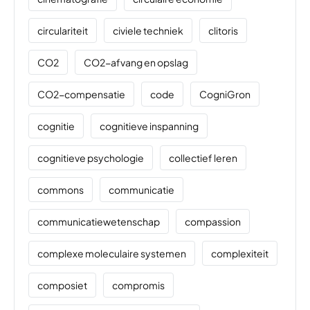
circulariteit
civiele techniek
clitoris
CO2
CO2-afvang en opslag
CO2-compensatie
code
CogniGron
cognitie
cognitieve inspanning
cognitieve psychologie
collectief leren
commons
communicatie
communicatiewetenschap
compassion
complexe moleculaire systemen
complexiteit
composiet
compromis