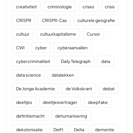
creativiteit
criminologie
crises
crisis
CRISPR
CRISPR-Cas
culturele geografie
cultuur
cultuurkapitalisme
Cursor
CWI
cyber
cyberaanvallen
cybercriminaliteit
Daily Telegraph
data
data science
datalekken
De Jonge Academie
de Volkskrant
debat
deeltjes
deeltjesvertrager
deepfake
definitiemacht
dehumanisering
dekolonisatie
Delft
Delta
dementie