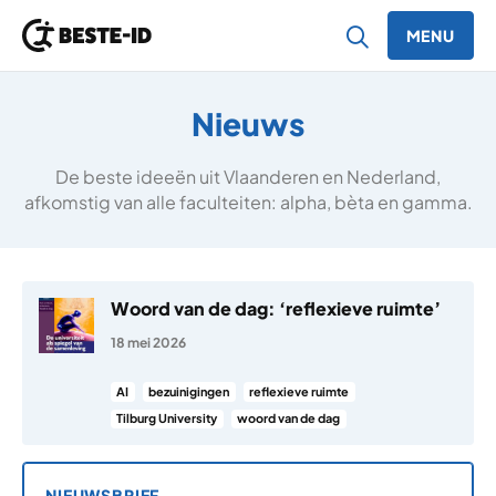
MENU
Ga naar inhoud
Nieuws
De beste ideeën uit Vlaanderen en Nederland,
afkomstig van alle faculteiten: alpha, bèta en gamma.
Woord van de dag: ‘reflexieve ruimte’
18 mei 2026
AI
bezuinigingen
reflexieve ruimte
Tilburg University
woord van de dag
NIEUWSBRIEF