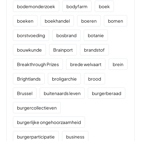
bodemonderzoek
bodyfarm
boek
boeken
boekhandel
boeren
bomen
borstvoeding
bosbrand
botanie
bouwkunde
Brainport
brandstof
Breakthrough Prizes
brede welvaart
brein
Brightlands
broligarchie
brood
Brussel
buitenaards leven
burgerberaad
burgercollectieven
burgerlijke ongehoorzaamheid
burgerparticipatie
business