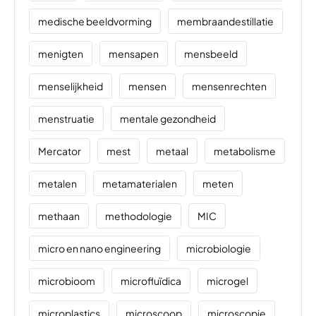
medische beeldvorming
membraandestillatie
menigten
mensapen
mensbeeld
menselijkheid
mensen
mensenrechten
menstruatie
mentale gezondheid
Mercator
mest
metaal
metabolisme
metalen
metamaterialen
meten
methaan
methodologie
MIC
micro en nano engineering
microbiologie
microbioom
microfluïdica
microgel
microplastics
microscoop
microscopie