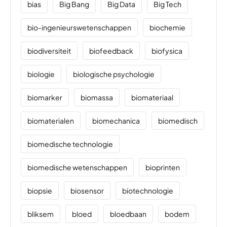
bias
Big Bang
Big Data
Big Tech
bio-ingenieurswetenschappen
biochemie
biodiversiteit
biofeedback
biofysica
biologie
biologische psychologie
biomarker
biomassa
biomateriaal
biomaterialen
biomechanica
biomedisch
biomedische technologie
biomedische wetenschappen
bioprinten
biopsie
biosensor
biotechnologie
bliksem
bloed
bloedbaan
bodem