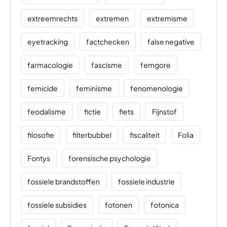
extreemrechts
extremen
extremisme
eyetracking
factchecken
false negative
farmacologie
fascisme
femgore
femicide
feminisme
fenomenologie
feodalisme
fictie
fiets
Fijnstof
filosofie
filterbubbel
fiscaliteit
Folia
Fontys
forensische psychologie
fossiele brandstoffen
fossiele industrie
fossiele subsidies
fotonen
fotonica