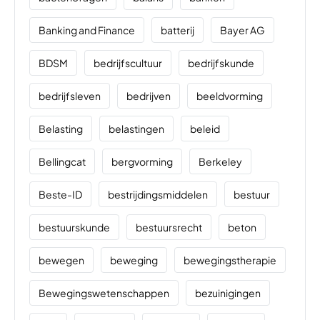
Banking and Finance
batterij
Bayer AG
BDSM
bedrijfscultuur
bedrijfskunde
bedrijfsleven
bedrijven
beeldvorming
Belasting
belastingen
beleid
Bellingcat
bergvorming
Berkeley
Beste-ID
bestrijdingsmiddelen
bestuur
bestuurskunde
bestuursrecht
beton
bewegen
beweging
bewegingstherapie
Bewegingswetenschappen
bezuinigingen