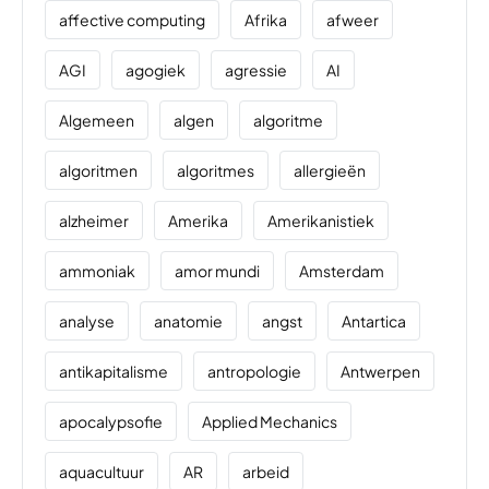
affective computing
Afrika
afweer
AGI
agogiek
agressie
AI
Algemeen
algen
algoritme
algoritmen
algoritmes
allergieën
alzheimer
Amerika
Amerikanistiek
ammoniak
amor mundi
Amsterdam
analyse
anatomie
angst
Antartica
antikapitalisme
antropologie
Antwerpen
apocalypsofie
Applied Mechanics
aquacultuur
AR
arbeid