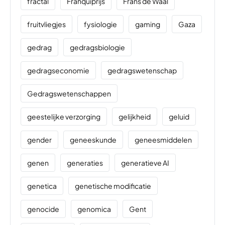
fractal
Franquiprijs
Frans de Waal
fruitvliegjes
fysiologie
gaming
Gaza
gedrag
gedragsbiologie
gedragseconomie
gedragswetenschap
Gedragswetenschappen
geestelijke verzorging
gelijkheid
geluid
gender
geneeskunde
geneesmiddelen
genen
generaties
generatieve AI
genetica
genetische modificatie
genocide
genomica
Gent