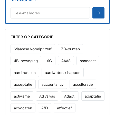
*
E-MAILADRES
*
"
" geeft vereiste velden aan
AANME
FILTER OP CATEGORIE
'Vlaamse Nobelprijzen'
3D-printen
4B-beweging
6G
AAAS
aandacht
aardmetalen
aardwetenschappen
acceptatie
accountancy
acculturatie
activisme
Ad Valvas
Adapt!
adaptatie
advocaten
AfD
affectief