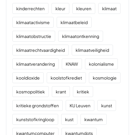
kinderrechten
kleur
kleuren
klimaat
klimaatactivisme
klimaatbeleid
klimaatobstructie
klimaatontkenning
klimaatrechtvaardigheid
klimaatveiligheid
klimaatverandering
KNAW
kolonialisme
kooldioxide
koolstofkrediet
kosmologie
kosmopolitiek
krant
kritiek
kritieke grondstoffen
KU Leuven
kunst
kunststofkringloop
kust
kwantum
kwantumcomputer
kwantumdots