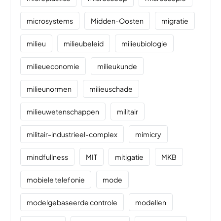
microsystems
Midden-Oosten
migratie
milieu
milieubeleid
milieubiologie
milieueconomie
milieukunde
milieunormen
milieuschade
milieuwetenschappen
militair
militair-industrieel-complex
mimicry
mindfullness
MIT
mitigatie
MKB
mobiele telefonie
mode
modelgebaseerde controle
modellen