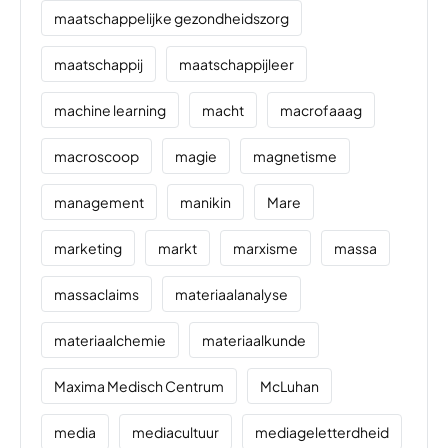
maatschappelijke gezondheidszorg
maatschappij
maatschappijleer
machine learning
macht
macrofaaag
macroscoop
magie
magnetisme
management
manikin
Mare
marketing
markt
marxisme
massa
massaclaims
materiaalanalyse
materiaalchemie
materiaalkunde
Maxima Medisch Centrum
McLuhan
media
mediacultuur
mediageletterdheid