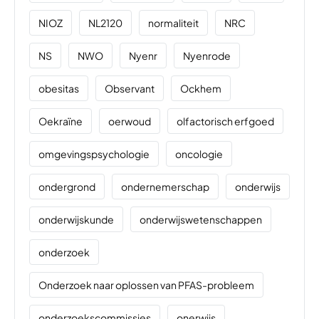
NIOZ
NL2120
normaliteit
NRC
NS
NWO
Nyenr
Nyenrode
obesitas
Observant
Ockhem
Oekraïne
oerwoud
olfactorisch erfgoed
omgevingspsychologie
oncologie
ondergrond
ondernemerschap
onderwijs
onderwijskunde
onderwijswetenschappen
onderzoek
Onderzoek naar oplossen van PFAS-probleem
onderzoekscommissies
onerwijs