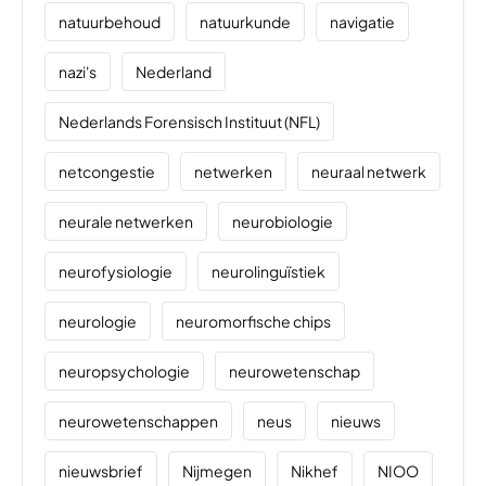
natuurbehoud
natuurkunde
navigatie
nazi's
Nederland
Nederlands Forensisch Instituut (NFL)
netcongestie
netwerken
neuraal netwerk
neurale netwerken
neurobiologie
neurofysiologie
neurolinguïstiek
neurologie
neuromorfische chips
neuropsychologie
neurowetenschap
neurowetenschappen
neus
nieuws
nieuwsbrief
Nijmegen
Nikhef
NIOO