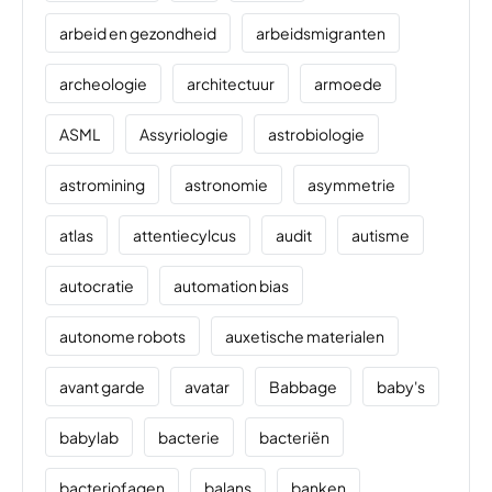
arbeid en gezondheid
arbeidsmigranten
archeologie
architectuur
armoede
ASML
Assyriologie
astrobiologie
astromining
astronomie
asymmetrie
atlas
attentiecylcus
audit
autisme
autocratie
automation bias
autonome robots
auxetische materialen
avant garde
avatar
Babbage
baby's
babylab
bacterie
bacteriën
bacteriofagen
balans
banken