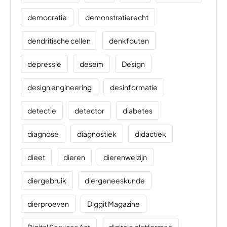
democratie
demonstratierecht
dendritische cellen
denkfouten
depressie
desem
Design
design engineering
desinformatie
detectie
detector
diabetes
diagnose
diagnostiek
didactiek
dieet
dieren
dierenwelzijn
diergebruik
diergeneeskunde
dierproeven
Diggit Magazine