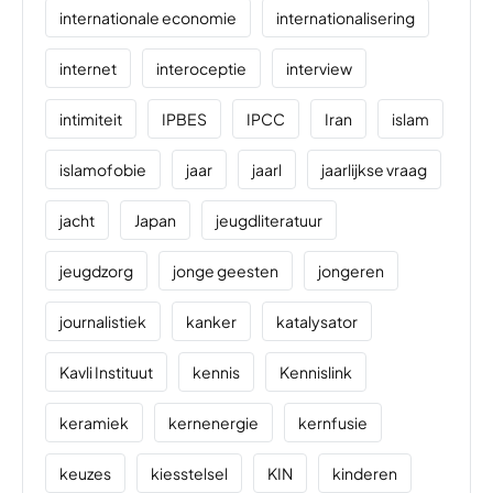
internationale economie
internationalisering
internet
interoceptie
interview
intimiteit
IPBES
IPCC
Iran
islam
islamofobie
jaar
jaarl
jaarlijkse vraag
jacht
Japan
jeugdliteratuur
jeugdzorg
jonge geesten
jongeren
journalistiek
kanker
katalysator
Kavli Instituut
kennis
Kennislink
keramiek
kernenergie
kernfusie
keuzes
kiesstelsel
KIN
kinderen