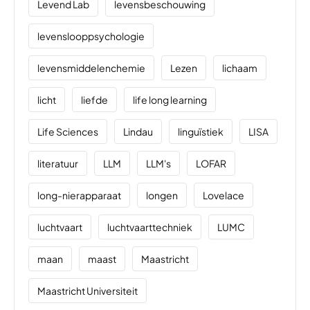
Levend Lab
levensbeschouwing
levenslooppsychologie
levensmiddelenchemie
Lezen
lichaam
licht
liefde
life long learning
Life Sciences
Lindau
linguïstiek
LISA
literatuur
LLM
LLM's
LOFAR
long-nierapparaat
longen
Lovelace
luchtvaart
luchtvaarttechniek
LUMC
maan
maast
Maastricht
Maastricht Universiteit