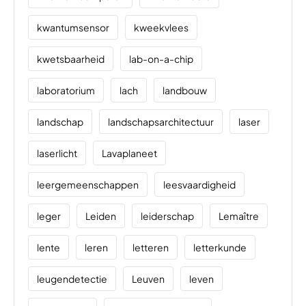
kwantumsensor
kweekvlees
kwetsbaarheid
lab-on-a-chip
laboratorium
lach
landbouw
landschap
landschapsarchitectuur
laser
laserlicht
Lavaplaneet
leergemeenschappen
leesvaardigheid
leger
Leiden
leiderschap
Lemaître
lente
leren
letteren
letterkunde
leugendetectie
Leuven
leven