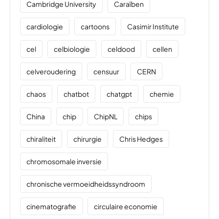
Cambridge University
Caraïben
cardiologie
cartoons
Casimir Institute
cel
celbiologie
celdood
cellen
celveroudering
censuur
CERN
chaos
chatbot
chatgpt
chemie
China
chip
ChipNL
chips
chiraliteit
chirurgie
Chris Hedges
chromosomale inversie
chronische vermoeidheidssyndroom
cinematografie
circulaire economie