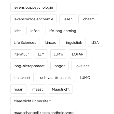
levenslooppsychologie
levensmiddelenchemie
Lezen
lichaam
licht
liefde
life long learning
Life Sciences
Lindau
linguïstiek
LISA
literatuur
LLM
LLM's
LOFAR
long-nierapparaat
longen
Lovelace
luchtvaart
luchtvaarttechniek
LUMC
maan
maast
Maastricht
Maastricht Universiteit
maatschappelijke gezondheidszorg