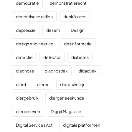
democratie
demonstratierecht
dendritische cellen
denkfouten
depressie
desem
Design
design engineering
desinformatie
detectie
detector
diabetes
diagnose
diagnostiek
didactiek
dieet
dieren
dierenwelzijn
diergebruik
diergeneeskunde
dierproeven
Diggit Magazine
Digital Services Act
digitale platformen