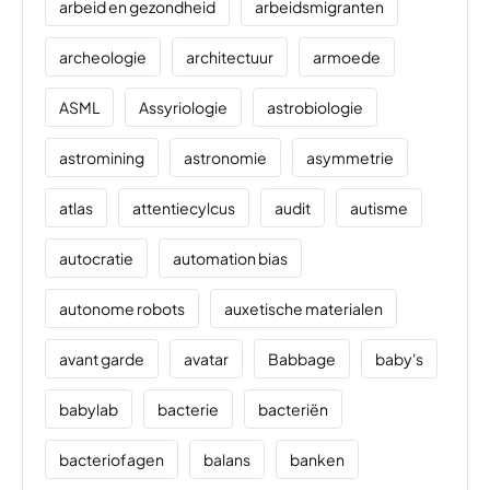
arbeid en gezondheid
arbeidsmigranten
archeologie
architectuur
armoede
ASML
Assyriologie
astrobiologie
astromining
astronomie
asymmetrie
atlas
attentiecylcus
audit
autisme
autocratie
automation bias
autonome robots
auxetische materialen
avant garde
avatar
Babbage
baby's
babylab
bacterie
bacteriën
bacteriofagen
balans
banken