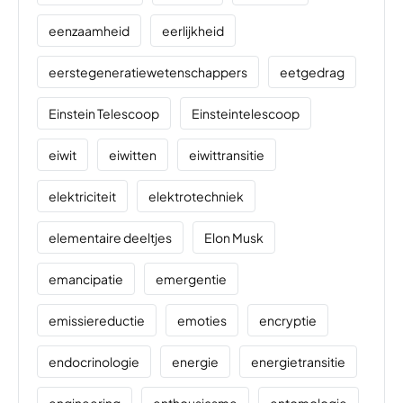
eenzaamheid
eerlijkheid
eerstegeneratiewetenschappers
eetgedrag
Einstein Telescoop
Einsteintelescoop
eiwit
eiwitten
eiwittransitie
elektriciteit
elektrotechniek
elementaire deeltjes
Elon Musk
emancipatie
emergentie
emissiereductie
emoties
encryptie
endocrinologie
energie
energietransitie
engineering
enthousiasme
entomologie