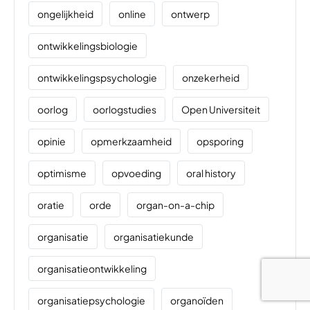
ongelijkheid
online
ontwerp
ontwikkelingsbiologie
ontwikkelingspsychologie
onzekerheid
oorlog
oorlogstudies
Open Universiteit
opinie
opmerkzaamheid
opsporing
optimisme
opvoeding
oral history
oratie
orde
organ-on-a-chip
organisatie
organisatiekunde
organisatieontwikkeling
organisatiepsychologie
organoïden