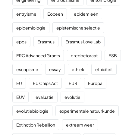
entryisme
Eoceen
epidemieën
epidemiologie
epistemische selectie
epos
Erasmus
Erasmus Love Lab
ERC Advanced Grants
eredoctoraat
ESB
escapisme
essay
ethiek
etniciteit
EU
EU Chips Act
EUR
Europa
EUV
evaluatie
evolutie
evolutiebiologie
experimentele natuurkunde
Extinction Rebellion
extreem weer