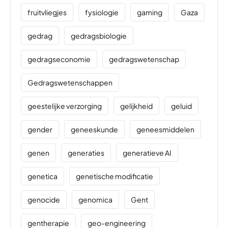
fruitvliegjes
fysiologie
gaming
Gaza
gedrag
gedragsbiologie
gedragseconomie
gedragswetenschap
Gedragswetenschappen
geestelijke verzorging
gelijkheid
geluid
gender
geneeskunde
geneesmiddelen
genen
generaties
generatieve AI
genetica
genetische modificatie
genocide
genomica
Gent
gentherapie
geo-engineering