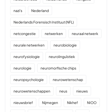
nazi's
Nederland
Nederlands Forensisch Instituut (NFL)
netcongestie
netwerken
neuraal netwerk
neurale netwerken
neurobiologie
neurofysiologie
neurolinguïstiek
neurologie
neuromorfische chips
neuropsychologie
neurowetenschap
neurowetenschappen
neus
nieuws
nieuwsbrief
Nijmegen
Nikhef
NIOO