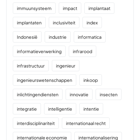
immuunsysteem
impact
implantaat
implantaten
inclusiviteit
index
Indonesië
industrie
informatica
informatieverwerking
infrarood
infrastructuur
ingenieur
ingenieurswetenschappen
inkoop
inlichtingendiensten
innovatie
insecten
integratie
intelligentie
intentie
interdisciplinariteit
internationaal recht
internationale economie
internationalisering