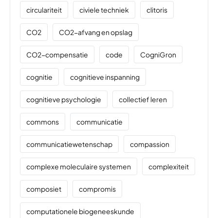
circulariteit
civiele techniek
clitoris
CO2
CO2-afvang en opslag
CO2-compensatie
code
CogniGron
cognitie
cognitieve inspanning
cognitieve psychologie
collectief leren
commons
communicatie
communicatiewetenschap
compassion
complexe moleculaire systemen
complexiteit
composiet
compromis
computationele biogeneeskunde