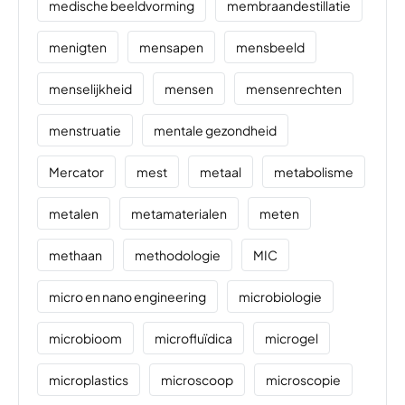
medische beeldvorming
membraandestillatie
menigten
mensapen
mensbeeld
menselijkheid
mensen
mensenrechten
menstruatie
mentale gezondheid
Mercator
mest
metaal
metabolisme
metalen
metamaterialen
meten
methaan
methodologie
MIC
micro en nano engineering
microbiologie
microbioom
microfluïdica
microgel
microplastics
microscoop
microscopie