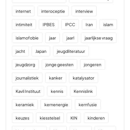
internet
interoceptie
interview
intimiteit
IPBES
IPCC
Iran
islam
islamofobie
jaar
jaarl
jaarlijkse vraag
jacht
Japan
jeugdliteratuur
jeugdzorg
jonge geesten
jongeren
journalistiek
kanker
katalysator
Kavli Instituut
kennis
Kennislink
keramiek
kernenergie
kernfusie
keuzes
kiesstelsel
KIN
kinderen