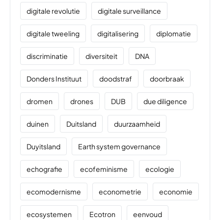
digitale revolutie
digitale surveillance
digitale tweeling
digitalisering
diplomatie
discriminatie
diversiteit
DNA
Donders Instituut
doodstraf
doorbraak
dromen
drones
DUB
due diligence
duinen
Duitsland
duurzaamheid
Duyitsland
Earth system governance
echografie
ecofeminisme
ecologie
ecomodernisme
econometrie
economie
ecosystemen
Ecotron
eenvoud