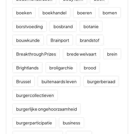
boeken
boekhandel
boeren
bomen
borstvoeding
bosbrand
botanie
bouwkunde
Brainport
brandstof
Breakthrough Prizes
brede welvaart
brein
Brightlands
broligarchie
brood
Brussel
buitenaards leven
burgerberaad
burgercollectieven
burgerlijke ongehoorzaamheid
burgerparticipatie
business