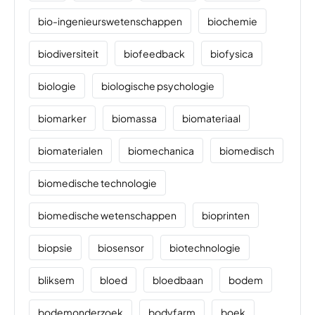
bio-ingenieurswetenschappen
biochemie
biodiversiteit
biofeedback
biofysica
biologie
biologische psychologie
biomarker
biomassa
biomateriaal
biomaterialen
biomechanica
biomedisch
biomedische technologie
biomedische wetenschappen
bioprinten
biopsie
biosensor
biotechnologie
bliksem
bloed
bloedbaan
bodem
bodemonderzoek
bodyfarm
boek