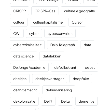
CRISPR
CRISPR-Cas
culturele geografie
cultuur
cultuurkapitalisme
Cursor
CWI
cyber
cyberaanvallen
cybercriminaliteit
Daily Telegraph
data
data science
datalekken
De Jonge Academie
de Volkskrant
debat
deeltjes
deeltjesvertrager
deepfake
definitiemacht
dehumanisering
dekolonisatie
Delft
Delta
dementie