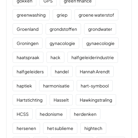
gokken
GPS
green finance
greenwashing
griep
groene waterstof
Groenland
grondstoffen
grondwater
Groningen
gynacologie
gynaecologie
haatspraak
hack
halfgeleiderindustrie
halfgeleiders
handel
Hannah Arendt
haptiek
harmonisatie
hart-symbool
Hartstichting
Hasselt
Hawkingstraling
HCSS
hedonisme
herdenken
hersenen
het sublieme
hightech