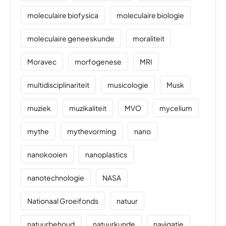
moleculaire biofysica
moleculaire biologie
moleculaire geneeskunde
moraliteit
Moravec
morfogenese
MRI
multidisciplinariteit
musicologie
Musk
muziek
muzikaliteit
MVO
mycelium
mythe
mythevorming
nano
nanokooien
nanoplastics
nanotechnologie
NASA
Nationaal Groeifonds
natuur
natuurbehoud
natuurkunde
navigatie