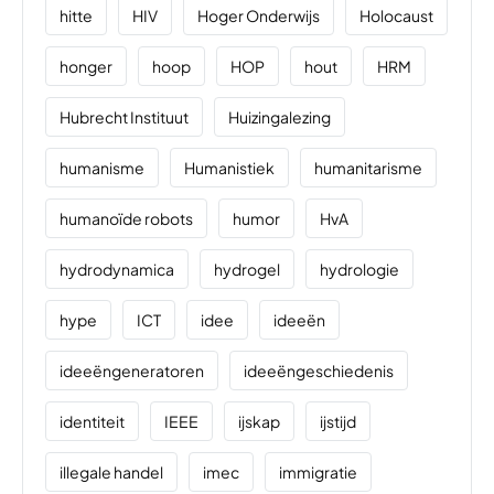
hitte
HIV
Hoger Onderwijs
Holocaust
honger
hoop
HOP
hout
HRM
Hubrecht Instituut
Huizingalezing
humanisme
Humanistiek
humanitarisme
humanoïde robots
humor
HvA
hydrodynamica
hydrogel
hydrologie
hype
ICT
idee
ideeën
ideeëngeneratoren
ideeëngeschiedenis
identiteit
IEEE
ijskap
ijstijd
illegale handel
imec
immigratie