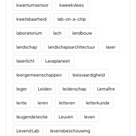
kwantumsensor
kweekvlees
kwetsbaarheid
lab-on-a-chip
laboratorium
lach
landbouw
landschap
landschapsarchitectuur
laser
laserlicht
Lavaplaneet
leergemeenschappen
leesvaardigheid
leger
Leiden
leiderschap
Lemaître
lente
leren
letteren
letterkunde
leugendetectie
Leuven
leven
Levend Lab
levensbeschouwing