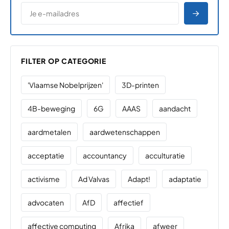
*
E-MAILADRES
*
"
" geeft vereiste velden aan
AANME
FILTER OP CATEGORIE
'Vlaamse Nobelprijzen'
3D-printen
4B-beweging
6G
AAAS
aandacht
aardmetalen
aardwetenschappen
acceptatie
accountancy
acculturatie
activisme
Ad Valvas
Adapt!
adaptatie
advocaten
AfD
affectief
affective computing
Afrika
afweer