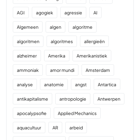
AGI
agogiek
agressie
AI
Algemeen
algen
algoritme
algoritmen
algoritmes
allergieën
alzheimer
Amerika
Amerikanistiek
ammoniak
amor mundi
Amsterdam
analyse
anatomie
angst
Antartica
antikapitalisme
antropologie
Antwerpen
apocalypsofie
Applied Mechanics
aquacultuur
AR
arbeid