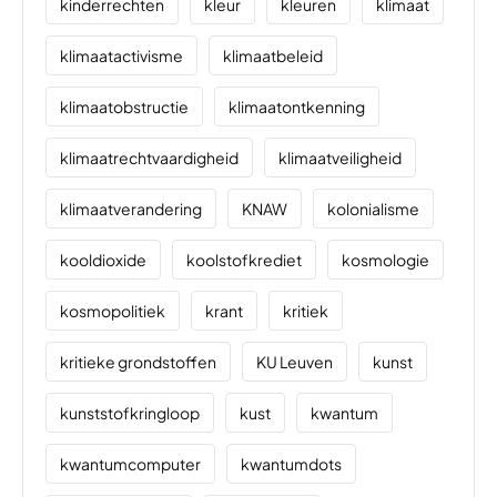
kinderrechten
kleur
kleuren
klimaat
klimaatactivisme
klimaatbeleid
klimaatobstructie
klimaatontkenning
klimaatrechtvaardigheid
klimaatveiligheid
klimaatverandering
KNAW
kolonialisme
kooldioxide
koolstofkrediet
kosmologie
kosmopolitiek
krant
kritiek
kritieke grondstoffen
KU Leuven
kunst
kunststofkringloop
kust
kwantum
kwantumcomputer
kwantumdots