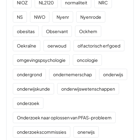
NIOZ
NL2120
normaliteit
NRC
NS
NWO
Nyenr
Nyenrode
obesitas
Observant
Ockhem
Oekraïne
oerwoud
olfactorisch erfgoed
omgevingspsychologie
oncologie
ondergrond
ondernemerschap
onderwijs
onderwijskunde
onderwijswetenschappen
onderzoek
Onderzoek naar oplossen van PFAS-probleem
onderzoekscommissies
onerwijs