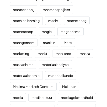
maatschappij
maatschappijleer
machine learning
macht
macrofaaag
macroscoop
magie
magnetisme
management
manikin
Mare
marketing
markt
marxisme
massa
massaclaims
materiaalanalyse
materiaalchemie
materiaalkunde
Maxima Medisch Centrum
McLuhan
media
mediacultuur
mediageletterdheid