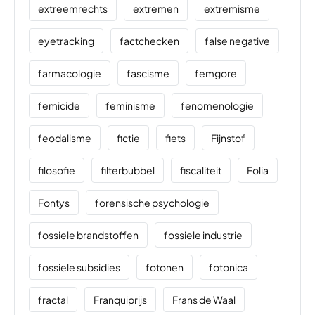
extreemrechts
extremen
extremisme
eyetracking
factchecken
false negative
farmacologie
fascisme
femgore
femicide
feminisme
fenomenologie
feodalisme
fictie
fiets
Fijnstof
filosofie
filterbubbel
fiscaliteit
Folia
Fontys
forensische psychologie
fossiele brandstoffen
fossiele industrie
fossiele subsidies
fotonen
fotonica
fractal
Franquiprijs
Frans de Waal