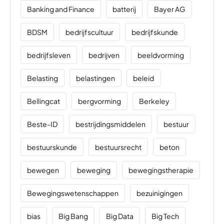
Banking and Finance
batterij
Bayer AG
BDSM
bedrijfscultuur
bedrijfskunde
bedrijfsleven
bedrijven
beeldvorming
Belasting
belastingen
beleid
Bellingcat
bergvorming
Berkeley
Beste-ID
bestrijdingsmiddelen
bestuur
bestuurskunde
bestuursrecht
beton
bewegen
beweging
bewegingstherapie
Bewegingswetenschappen
bezuinigingen
bias
Big Bang
Big Data
Big Tech