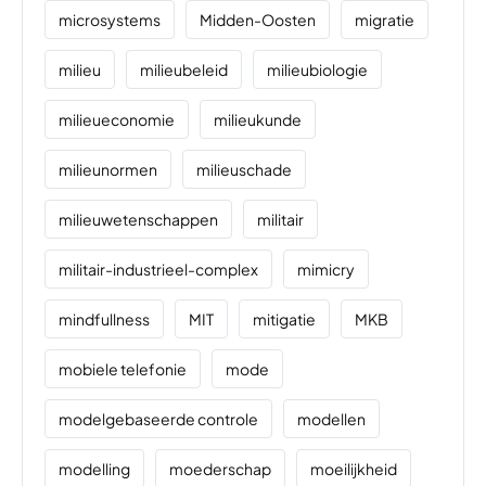
microsystems
Midden-Oosten
migratie
milieu
milieubeleid
milieubiologie
milieueconomie
milieukunde
milieunormen
milieuschade
milieuwetenschappen
militair
militair-industrieel-complex
mimicry
mindfullness
MIT
mitigatie
MKB
mobiele telefonie
mode
modelgebaseerde controle
modellen
modelling
moederschap
moeilijkheid