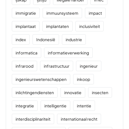
immigratie
immuunsysteem
impact
implantaat
implantaten
inclusiviteit
index
Indonesië
industrie
informatica
informatieverwerking
infrarood
infrastructuur
ingenieur
ingenieurswetenschappen
inkoop
inlichtingendiensten
innovatie
insecten
integratie
intelligentie
intentie
interdisciplinariteit
internationaal recht