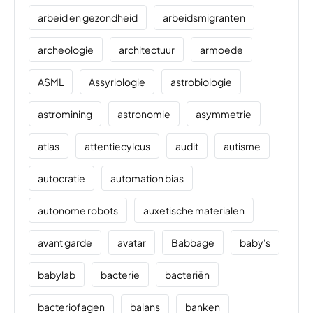
arbeid en gezondheid
arbeidsmigranten
archeologie
architectuur
armoede
ASML
Assyriologie
astrobiologie
astromining
astronomie
asymmetrie
atlas
attentiecylcus
audit
autisme
autocratie
automation bias
autonome robots
auxetische materialen
avant garde
avatar
Babbage
baby's
babylab
bacterie
bacteriën
bacteriofagen
balans
banken