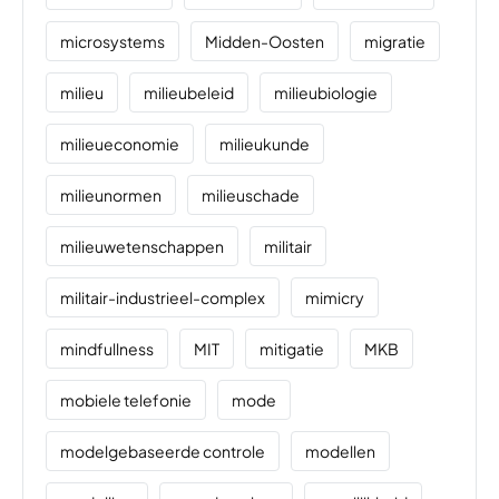
microsystems
Midden-Oosten
migratie
milieu
milieubeleid
milieubiologie
milieueconomie
milieukunde
milieunormen
milieuschade
milieuwetenschappen
militair
militair-industrieel-complex
mimicry
mindfullness
MIT
mitigatie
MKB
mobiele telefonie
mode
modelgebaseerde controle
modellen