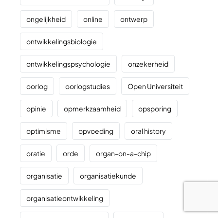
ongelijkheid
online
ontwerp
ontwikkelingsbiologie
ontwikkelingspsychologie
onzekerheid
oorlog
oorlogstudies
Open Universiteit
opinie
opmerkzaamheid
opsporing
optimisme
opvoeding
oral history
oratie
orde
organ-on-a-chip
organisatie
organisatiekunde
organisatieontwikkeling