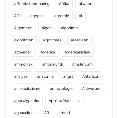
affective computing
Afrika
afweer
AGI
agogiek
agressie
AI
Algemeen
algen
algoritme
algoritmen
algoritmes
allergieën
alzheimer
Amerika
Amerikanistiek
ammoniak
amor mundi
Amsterdam
analyse
anatomie
angst
Antartica
antikapitalisme
antropologie
Antwerpen
apocalypsofie
Applied Mechanics
aquacultuur
AR
arbeid