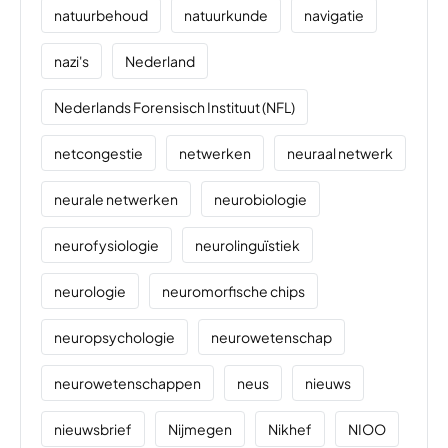
natuurbehoud
natuurkunde
navigatie
nazi's
Nederland
Nederlands Forensisch Instituut (NFL)
netcongestie
netwerken
neuraal netwerk
neurale netwerken
neurobiologie
neurofysiologie
neurolinguïstiek
neurologie
neuromorfische chips
neuropsychologie
neurowetenschap
neurowetenschappen
neus
nieuws
nieuwsbrief
Nijmegen
Nikhef
NIOO