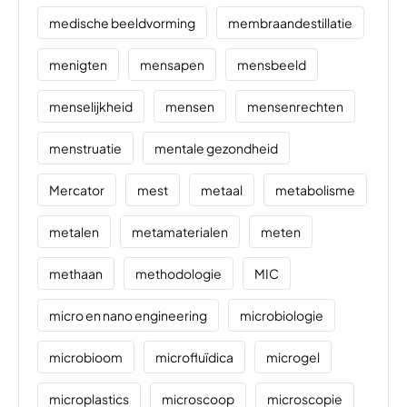
medische beeldvorming
membraandestillatie
menigten
mensapen
mensbeeld
menselijkheid
mensen
mensenrechten
menstruatie
mentale gezondheid
Mercator
mest
metaal
metabolisme
metalen
metamaterialen
meten
methaan
methodologie
MIC
micro en nano engineering
microbiologie
microbioom
microfluïdica
microgel
microplastics
microscoop
microscopie