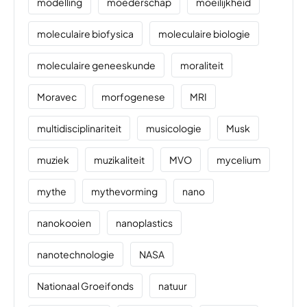
modelling
moederschap
moeilijkheid
moleculaire biofysica
moleculaire biologie
moleculaire geneeskunde
moraliteit
Moravec
morfogenese
MRI
multidisciplinariteit
musicologie
Musk
muziek
muzikaliteit
MVO
mycelium
mythe
mythevorming
nano
nanokooien
nanoplastics
nanotechnologie
NASA
Nationaal Groeifonds
natuur