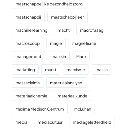
maatschappelijke gezondheidszorg
maatschappij
maatschappijleer
machine learning
macht
macrofaaag
macroscoop
magie
magnetisme
management
manikin
Mare
marketing
markt
marxisme
massa
massaclaims
materiaalanalyse
materiaalchemie
materiaalkunde
Maxima Medisch Centrum
McLuhan
media
mediacultuur
mediageletterdheid