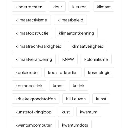
kinderrechten
kleur
kleuren
klimaat
klimaatactivisme
klimaatbeleid
klimaatobstructie
klimaatontkenning
klimaatrechtvaardigheid
klimaatveiligheid
klimaatverandering
KNAW
kolonialisme
kooldioxide
koolstofkrediet
kosmologie
kosmopolitiek
krant
kritiek
kritieke grondstoffen
KU Leuven
kunst
kunststofkringloop
kust
kwantum
kwantumcomputer
kwantumdots