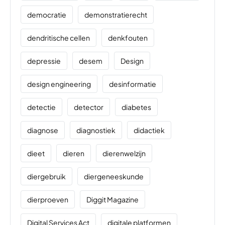
democratie
demonstratierecht
dendritische cellen
denkfouten
depressie
desem
Design
design engineering
desinformatie
detectie
detector
diabetes
diagnose
diagnostiek
didactiek
dieet
dieren
dierenwelzijn
diergebruik
diergeneeskunde
dierproeven
Diggit Magazine
Digital Services Act
digitale platformen