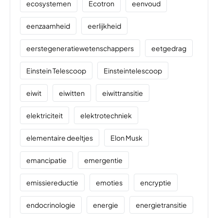
ecosystemen
Ecotron
eenvoud
eenzaamheid
eerlijkheid
eerstegeneratiewetenschappers
eetgedrag
Einstein Telescoop
Einsteintelescoop
eiwit
eiwitten
eiwittransitie
elektriciteit
elektrotechniek
elementaire deeltjes
Elon Musk
emancipatie
emergentie
emissiereductie
emoties
encryptie
endocrinologie
energie
energietransitie