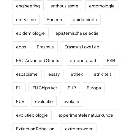
engineering
enthousiasme
entomologie
entryisme
Eoceen
epidemieën
epidemiologie
epistemische selectie
epos
Erasmus
Erasmus Love Lab
ERC Advanced Grants
eredoctoraat
ESB
escapisme
essay
ethiek
etniciteit
EU
EU Chips Act
EUR
Europa
EUV
evaluatie
evolutie
evolutiebiologie
experimentele natuurkunde
Extinction Rebellion
extreem weer