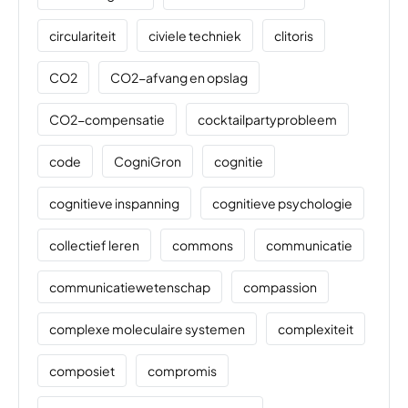
circulariteit
civiele techniek
clitoris
CO2
CO2-afvang en opslag
CO2-compensatie
cocktailpartyprobleem
code
CogniGron
cognitie
cognitieve inspanning
cognitieve psychologie
collectief leren
commons
communicatie
communicatiewetenschap
compassion
complexe moleculaire systemen
complexiteit
composiet
compromis