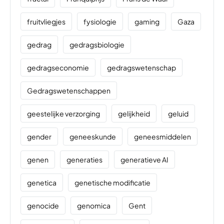
fruitvliegjes
fysiologie
gaming
Gaza
gedrag
gedragsbiologie
gedragseconomie
gedragswetenschap
Gedragswetenschappen
geestelijke verzorging
gelijkheid
geluid
gender
geneeskunde
geneesmiddelen
genen
generaties
generatieve AI
genetica
genetische modificatie
genocide
genomica
Gent