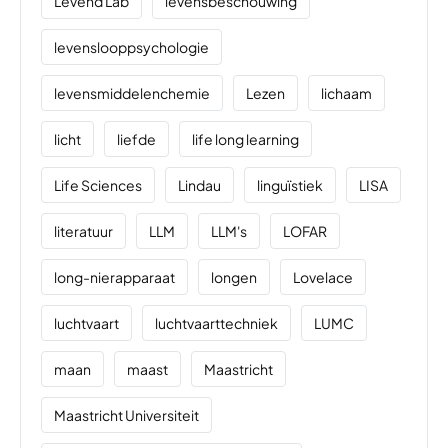
Levend Lab
levensbeschouwing
levenslooppsychologie
levensmiddelenchemie
Lezen
lichaam
licht
liefde
life long learning
Life Sciences
Lindau
linguïstiek
LISA
literatuur
LLM
LLM's
LOFAR
long-nierapparaat
longen
Lovelace
luchtvaart
luchtvaarttechniek
LUMC
maan
maast
Maastricht
Maastricht Universiteit