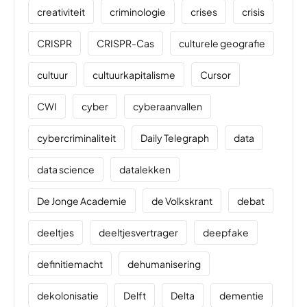
creativiteit
criminologie
crises
crisis
CRISPR
CRISPR-Cas
culturele geografie
cultuur
cultuurkapitalisme
Cursor
CWI
cyber
cyberaanvallen
cybercriminaliteit
Daily Telegraph
data
data science
datalekken
De Jonge Academie
de Volkskrant
debat
deeltjes
deeltjesvertrager
deepfake
definitiemacht
dehumanisering
dekolonisatie
Delft
Delta
dementie