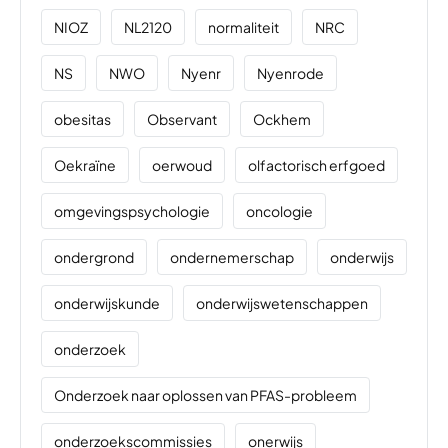
NIOZ
NL2120
normaliteit
NRC
NS
NWO
Nyenr
Nyenrode
obesitas
Observant
Ockhem
Oekraïne
oerwoud
olfactorisch erfgoed
omgevingspsychologie
oncologie
ondergrond
ondernemerschap
onderwijs
onderwijskunde
onderwijswetenschappen
onderzoek
Onderzoek naar oplossen van PFAS-probleem
onderzoekscommissies
onerwijs