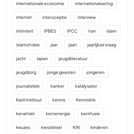
internationale economie
internationalisering
internet
interoceptie
interview
intimiteit
IPBES
IPCC
Iran
islam
islamofobie
jaar
jaarl
jaarlijkse vraag
jacht
Japan
jeugdliteratuur
jeugdzorg
jonge geesten
jongeren
journalistiek
kanker
katalysator
Kavli Instituut
kennis
Kennislink
keramiek
kernenergie
kernfusie
keuzes
kiesstelsel
KIN
kinderen