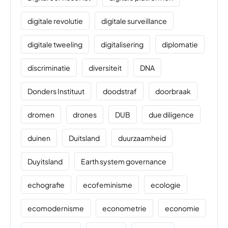
digitale revolutie
digitale surveillance
digitale tweeling
digitalisering
diplomatie
discriminatie
diversiteit
DNA
Donders Instituut
doodstraf
doorbraak
dromen
drones
DUB
due diligence
duinen
Duitsland
duurzaamheid
Duyitsland
Earth system governance
echografie
ecofeminisme
ecologie
ecomodernisme
econometrie
economie