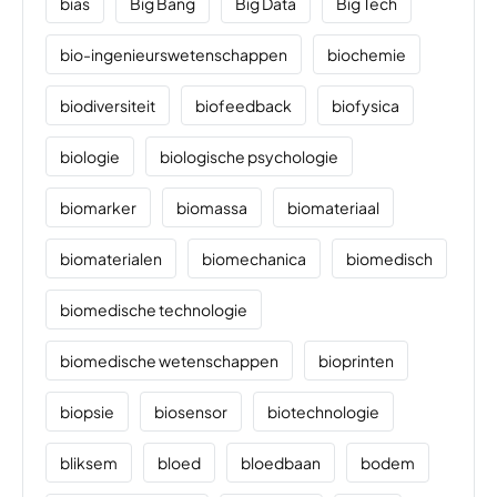
bias
Big Bang
Big Data
Big Tech
bio-ingenieurswetenschappen
biochemie
biodiversiteit
biofeedback
biofysica
biologie
biologische psychologie
biomarker
biomassa
biomateriaal
biomaterialen
biomechanica
biomedisch
biomedische technologie
biomedische wetenschappen
bioprinten
biopsie
biosensor
biotechnologie
bliksem
bloed
bloedbaan
bodem