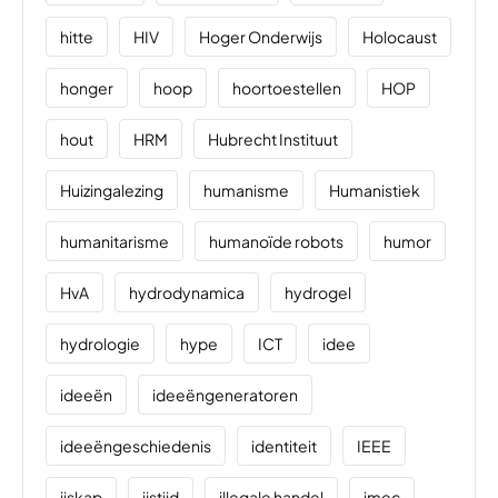
hitte
HIV
Hoger Onderwijs
Holocaust
honger
hoop
hoortoestellen
HOP
hout
HRM
Hubrecht Instituut
Huizingalezing
humanisme
Humanistiek
humanitarisme
humanoïde robots
humor
HvA
hydrodynamica
hydrogel
hydrologie
hype
ICT
idee
ideeën
ideeëngeneratoren
ideeëngeschiedenis
identiteit
IEEE
ijskap
ijstijd
illegale handel
imec