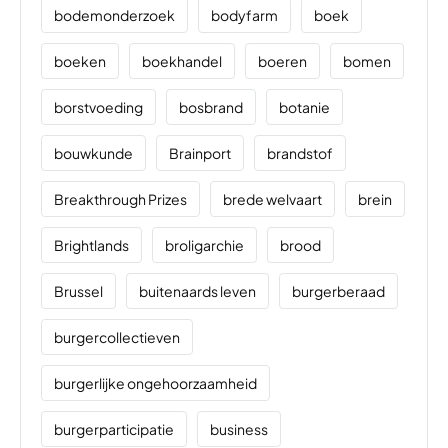
bodemonderzoek
bodyfarm
boek
boeken
boekhandel
boeren
bomen
borstvoeding
bosbrand
botanie
bouwkunde
Brainport
brandstof
Breakthrough Prizes
brede welvaart
brein
Brightlands
broligarchie
brood
Brussel
buitenaards leven
burgerberaad
burgercollectieven
burgerlijke ongehoorzaamheid
burgerparticipatie
business