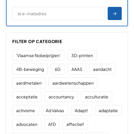
*
E-MAILADRES
*
"
" geeft vereiste velden aan
AANME
FILTER OP CATEGORIE
'Vlaamse Nobelprijzen'
3D-printen
4B-beweging
6G
AAAS
aandacht
aardmetalen
aardwetenschappen
acceptatie
accountancy
acculturatie
activisme
Ad Valvas
Adapt!
adaptatie
advocaten
AfD
affectief