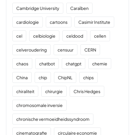
Cambridge University
Caraïben
cardiologie
cartoons
Casimir Institute
cel
celbiologie
celdood
cellen
celveroudering
censuur
CERN
chaos
chatbot
chatgpt
chemie
China
chip
ChipNL
chips
chiraliteit
chirurgie
Chris Hedges
chromosomale inversie
chronische vermoeidheidssyndroom
cinematografie
circulaire economie