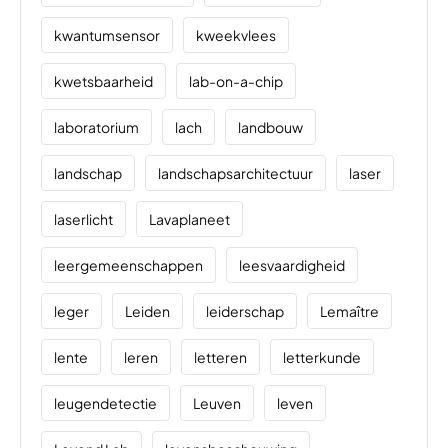
kwantumsensor
kweekvlees
kwetsbaarheid
lab-on-a-chip
laboratorium
lach
landbouw
landschap
landschapsarchitectuur
laser
laserlicht
Lavaplaneet
leergemeenschappen
leesvaardigheid
leger
Leiden
leiderschap
Lemaître
lente
leren
letteren
letterkunde
leugendetectie
Leuven
leven