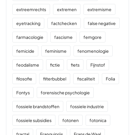
extreemrechts
extremen
extremisme
eyetracking
factchecken
false negative
farmacologie
fascisme
femgore
femicide
feminisme
fenomenologie
feodalisme
fictie
fiets
Fijnstof
filosofie
filterbubbel
fiscaliteit
Folia
Fontys
forensische psychologie
fossiele brandstoffen
fossiele industrie
fossiele subsidies
fotonen
fotonica
fractal
Franquiprijs
Frans de Waal