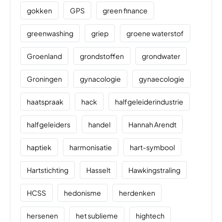
gokken
GPS
green finance
greenwashing
griep
groene waterstof
Groenland
grondstoffen
grondwater
Groningen
gynacologie
gynaecologie
haatspraak
hack
halfgeleiderindustrie
halfgeleiders
handel
Hannah Arendt
haptiek
harmonisatie
hart-symbool
Hartstichting
Hasselt
Hawkingstraling
HCSS
hedonisme
herdenken
hersenen
het sublieme
hightech