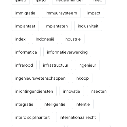
immigratie
immuunsysteem
impact
implantaat
implantaten
inclusiviteit
index
Indonesië
industrie
informatica
informatieverwerking
infrarood
infrastructuur
ingenieur
ingenieurswetenschappen
inkoop
inlichtingendiensten
innovatie
insecten
integratie
intelligentie
intentie
interdisciplinariteit
internationaal recht