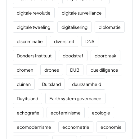
digitale revolutie
digitale surveillance
digitale tweeling
digitalisering
diplomatie
discriminatie
diversiteit
DNA
Donders Instituut
doodstraf
doorbraak
dromen
drones
DUB
due diligence
duinen
Duitsland
duurzaamheid
Duyitsland
Earth system governance
echografie
ecofeminisme
ecologie
ecomodernisme
econometrie
economie