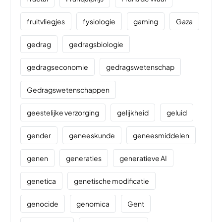
fruitvliegjes
fysiologie
gaming
Gaza
gedrag
gedragsbiologie
gedragseconomie
gedragswetenschap
Gedragswetenschappen
geestelijke verzorging
gelijkheid
geluid
gender
geneeskunde
geneesmiddelen
genen
generaties
generatieve AI
genetica
genetische modificatie
genocide
genomica
Gent