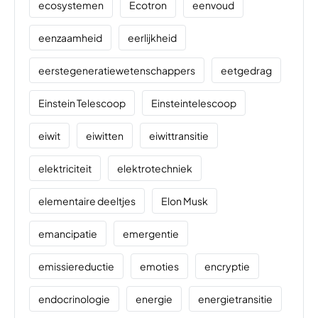
ecosystemen
Ecotron
eenvoud
eenzaamheid
eerlijkheid
eerstegeneratiewetenschappers
eetgedrag
Einstein Telescoop
Einsteintelescoop
eiwit
eiwitten
eiwittransitie
elektriciteit
elektrotechniek
elementaire deeltjes
Elon Musk
emancipatie
emergentie
emissiereductie
emoties
encryptie
endocrinologie
energie
energietransitie