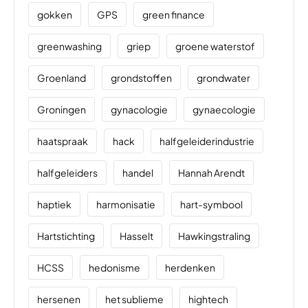
gokken
GPS
green finance
greenwashing
griep
groene waterstof
Groenland
grondstoffen
grondwater
Groningen
gynacologie
gynaecologie
haatspraak
hack
halfgeleiderindustrie
halfgeleiders
handel
Hannah Arendt
haptiek
harmonisatie
hart-symbool
Hartstichting
Hasselt
Hawkingstraling
HCSS
hedonisme
herdenken
hersenen
het sublieme
hightech