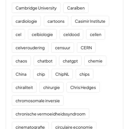
Cambridge University
Caraïben
cardiologie
cartoons
Casimir Institute
cel
celbiologie
celdood
cellen
celveroudering
censuur
CERN
chaos
chatbot
chatgpt
chemie
China
chip
ChipNL
chips
chiraliteit
chirurgie
Chris Hedges
chromosomale inversie
chronische vermoeidheidssyndroom
cinematografie
circulaire economie