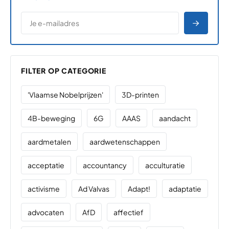
*
E-MAILADRES
*
"
" geeft vereiste velden aan
AANME
FILTER OP CATEGORIE
'Vlaamse Nobelprijzen'
3D-printen
4B-beweging
6G
AAAS
aandacht
aardmetalen
aardwetenschappen
acceptatie
accountancy
acculturatie
activisme
Ad Valvas
Adapt!
adaptatie
advocaten
AfD
affectief