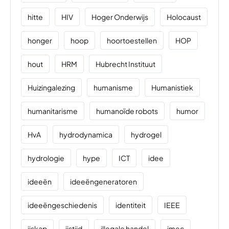
hitte
HIV
Hoger Onderwijs
Holocaust
honger
hoop
hoortoestellen
HOP
hout
HRM
Hubrecht Instituut
Huizingalezing
humanisme
Humanistiek
humanitarisme
humanoïde robots
humor
HvA
hydrodynamica
hydrogel
hydrologie
hype
ICT
idee
ideeën
ideeëngeneratoren
ideeëngeschiedenis
identiteit
IEEE
ijskap
ijstijd
illegale handel
imec