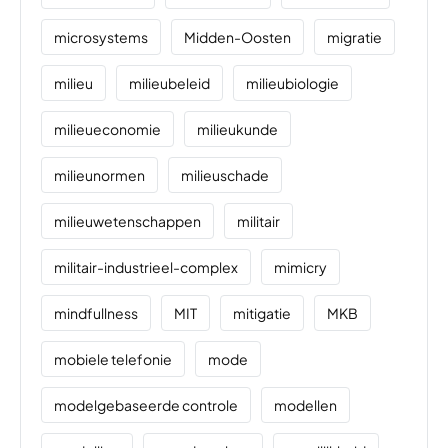
microsystems
Midden-Oosten
migratie
milieu
milieubeleid
milieubiologie
milieueconomie
milieukunde
milieunormen
milieuschade
milieuwetenschappen
militair
militair-industrieel-complex
mimicry
mindfullness
MIT
mitigatie
MKB
mobiele telefonie
mode
modelgebaseerde controle
modellen