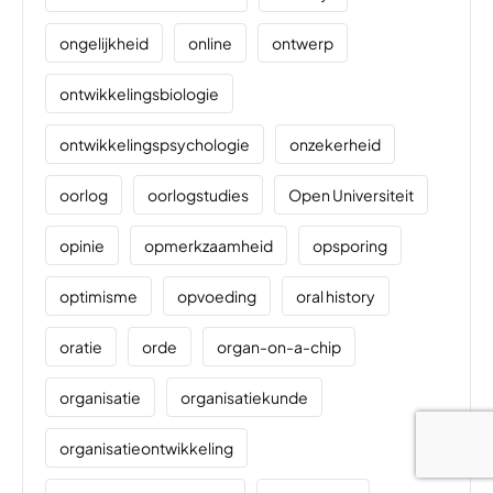
ongelijkheid
online
ontwerp
ontwikkelingsbiologie
ontwikkelingspsychologie
onzekerheid
oorlog
oorlogstudies
Open Universiteit
opinie
opmerkzaamheid
opsporing
optimisme
opvoeding
oral history
oratie
orde
organ-on-a-chip
organisatie
organisatiekunde
organisatieontwikkeling