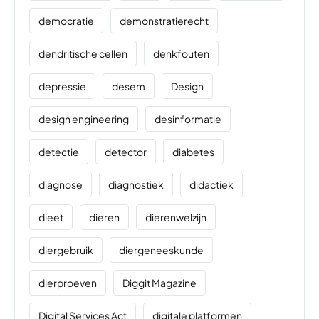
democratie
demonstratierecht
dendritische cellen
denkfouten
depressie
desem
Design
design engineering
desinformatie
detectie
detector
diabetes
diagnose
diagnostiek
didactiek
dieet
dieren
dierenwelzijn
diergebruik
diergeneeskunde
dierproeven
Diggit Magazine
Digital Services Act
digitale platformen