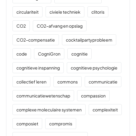
circulariteit
civiele techniek
clitoris
CO2
CO2-afvang en opslag
CO2-compensatie
cocktailpartyprobleem
code
CogniGron
cognitie
cognitieve inspanning
cognitieve psychologie
collectief leren
commons
communicatie
communicatiewetenschap
compassion
complexe moleculaire systemen
complexiteit
composiet
compromis