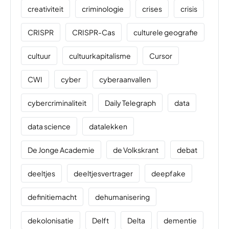
creativiteit
criminologie
crises
crisis
CRISPR
CRISPR-Cas
culturele geografie
cultuur
cultuurkapitalisme
Cursor
CWI
cyber
cyberaanvallen
cybercriminaliteit
Daily Telegraph
data
data science
datalekken
De Jonge Academie
de Volkskrant
debat
deeltjes
deeltjesvertrager
deepfake
definitiemacht
dehumanisering
dekolonisatie
Delft
Delta
dementie