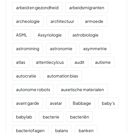
arbeid en gezondheid
arbeidsmigranten
archeologie
architectuur
armoede
ASML
Assyriologie
astrobiologie
astromining
astronomie
asymmetrie
atlas
attentiecylcus
audit
autisme
autocratie
automation bias
autonome robots
auxetische materialen
avant garde
avatar
Babbage
baby's
babylab
bacterie
bacteriën
bacteriofagen
balans
banken