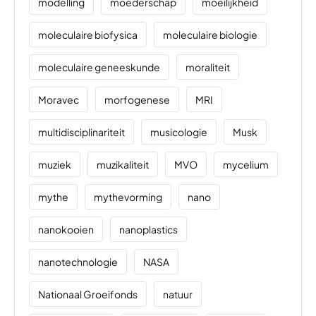
modelling
moederschap
moeilijkheid
moleculaire biofysica
moleculaire biologie
moleculaire geneeskunde
moraliteit
Moravec
morfogenese
MRI
multidisciplinariteit
musicologie
Musk
muziek
muzikaliteit
MVO
mycelium
mythe
mythevorming
nano
nanokooien
nanoplastics
nanotechnologie
NASA
Nationaal Groeifonds
natuur