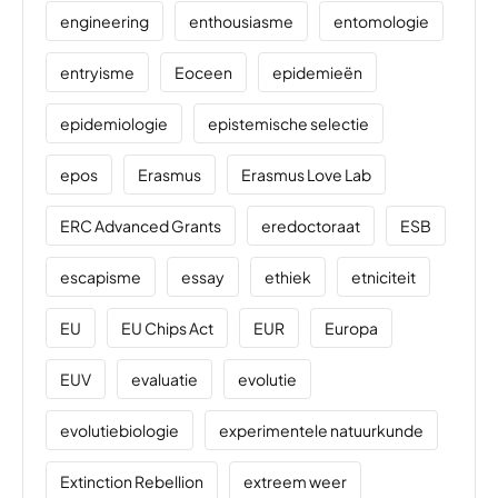
engineering
enthousiasme
entomologie
entryisme
Eoceen
epidemieën
epidemiologie
epistemische selectie
epos
Erasmus
Erasmus Love Lab
ERC Advanced Grants
eredoctoraat
ESB
escapisme
essay
ethiek
etniciteit
EU
EU Chips Act
EUR
Europa
EUV
evaluatie
evolutie
evolutiebiologie
experimentele natuurkunde
Extinction Rebellion
extreem weer