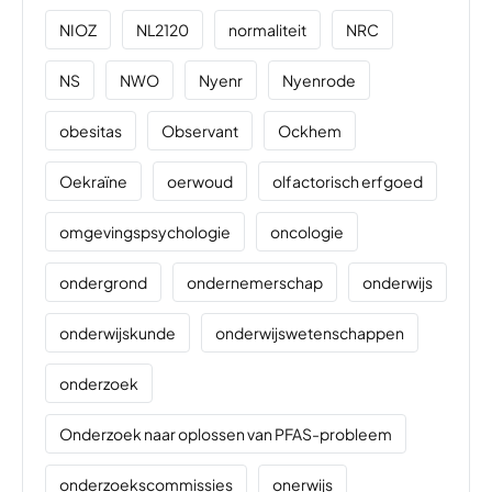
NIOZ
NL2120
normaliteit
NRC
NS
NWO
Nyenr
Nyenrode
obesitas
Observant
Ockhem
Oekraïne
oerwoud
olfactorisch erfgoed
omgevingspsychologie
oncologie
ondergrond
ondernemerschap
onderwijs
onderwijskunde
onderwijswetenschappen
onderzoek
Onderzoek naar oplossen van PFAS-probleem
onderzoekscommissies
onerwijs