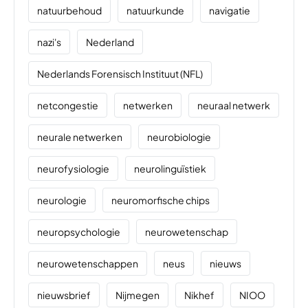
natuurbehoud
natuurkunde
navigatie
nazi's
Nederland
Nederlands Forensisch Instituut (NFL)
netcongestie
netwerken
neuraal netwerk
neurale netwerken
neurobiologie
neurofysiologie
neurolinguïstiek
neurologie
neuromorfische chips
neuropsychologie
neurowetenschap
neurowetenschappen
neus
nieuws
nieuwsbrief
Nijmegen
Nikhef
NIOO