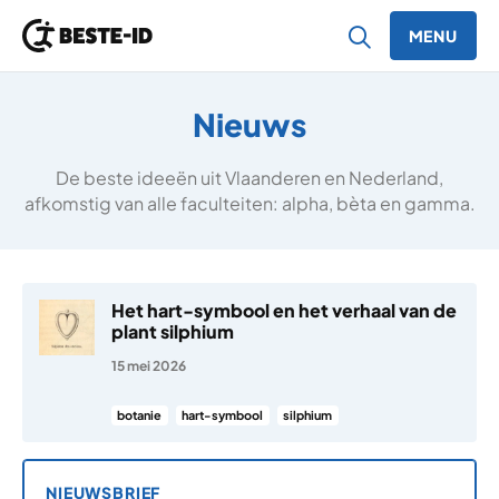
MENU
Ga naar inhoud
Nieuws
De beste ideeën uit Vlaanderen en Nederland,
afkomstig van alle faculteiten: alpha, bèta en gamma.
Het hart-symbool en het verhaal van de
plant silphium
15 mei 2026
botanie
hart-symbool
silphium
NIEUWSBRIEF