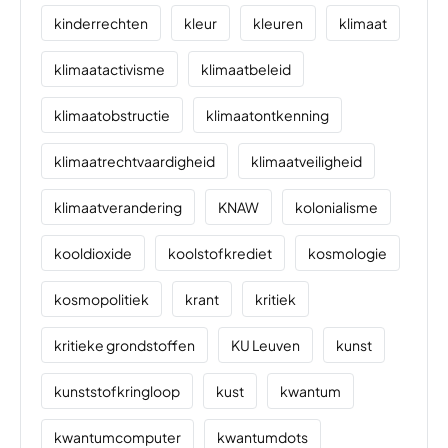
kinderrechten
kleur
kleuren
klimaat
klimaatactivisme
klimaatbeleid
klimaatobstructie
klimaatontkenning
klimaatrechtvaardigheid
klimaatveiligheid
klimaatverandering
KNAW
kolonialisme
kooldioxide
koolstofkrediet
kosmologie
kosmopolitiek
krant
kritiek
kritieke grondstoffen
KU Leuven
kunst
kunststofkringloop
kust
kwantum
kwantumcomputer
kwantumdots