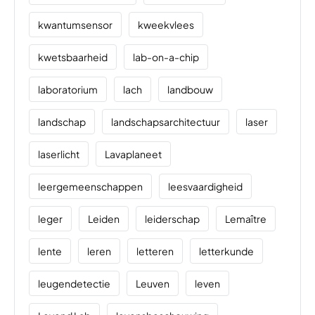
kwantumsensor
kweekvlees
kwetsbaarheid
lab-on-a-chip
laboratorium
lach
landbouw
landschap
landschapsarchitectuur
laser
laserlicht
Lavaplaneet
leergemeenschappen
leesvaardigheid
leger
Leiden
leiderschap
Lemaître
lente
leren
letteren
letterkunde
leugendetectie
Leuven
leven