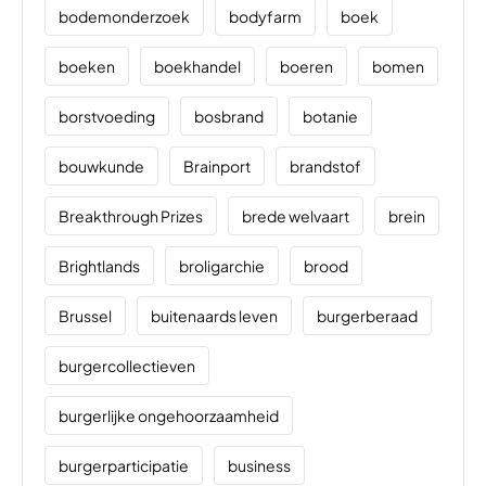
bodemonderzoek
bodyfarm
boek
boeken
boekhandel
boeren
bomen
borstvoeding
bosbrand
botanie
bouwkunde
Brainport
brandstof
Breakthrough Prizes
brede welvaart
brein
Brightlands
broligarchie
brood
Brussel
buitenaards leven
burgerberaad
burgercollectieven
burgerlijke ongehoorzaamheid
burgerparticipatie
business