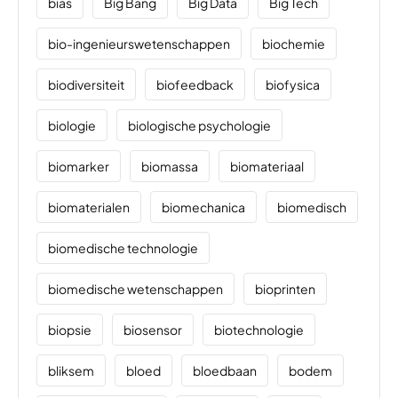
bias
Big Bang
Big Data
Big Tech
bio-ingenieurswetenschappen
biochemie
biodiversiteit
biofeedback
biofysica
biologie
biologische psychologie
biomarker
biomassa
biomateriaal
biomaterialen
biomechanica
biomedisch
biomedische technologie
biomedische wetenschappen
bioprinten
biopsie
biosensor
biotechnologie
bliksem
bloed
bloedbaan
bodem