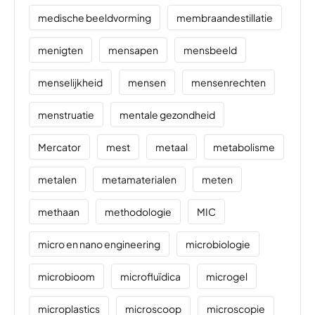
medische beeldvorming
membraandestillatie
menigten
mensapen
mensbeeld
menselijkheid
mensen
mensenrechten
menstruatie
mentale gezondheid
Mercator
mest
metaal
metabolisme
metalen
metamaterialen
meten
methaan
methodologie
MIC
micro en nano engineering
microbiologie
microbioom
microfluïdica
microgel
microplastics
microscoop
microscopie