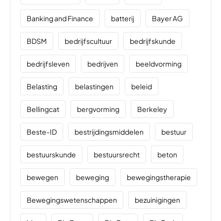
Banking and Finance
batterij
Bayer AG
BDSM
bedrijfscultuur
bedrijfskunde
bedrijfsleven
bedrijven
beeldvorming
Belasting
belastingen
beleid
Bellingcat
bergvorming
Berkeley
Beste-ID
bestrijdingsmiddelen
bestuur
bestuurskunde
bestuursrecht
beton
bewegen
beweging
bewegingstherapie
Bewegingswetenschappen
bezuinigingen