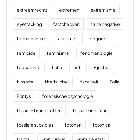
extreemrechts
extremen
extremisme
eyetracking
factchecken
false negative
farmacologie
fascisme
femgore
femicide
feminisme
fenomenologie
feodalisme
fictie
fiets
Fijnstof
filosofie
filterbubbel
fiscaliteit
Folia
Fontys
forensische psychologie
fossiele brandstoffen
fossiele industrie
fossiele subsidies
fotonen
fotonica
fractal
Franquiprijs
Frans de Waal