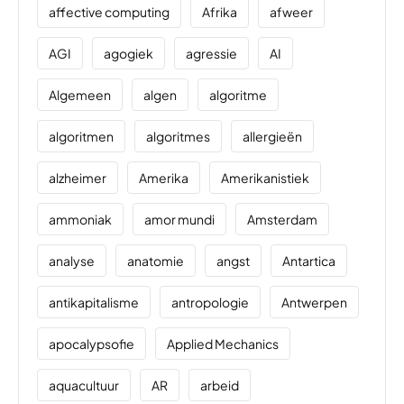
affective computing
Afrika
afweer
AGI
agogiek
agressie
AI
Algemeen
algen
algoritme
algoritmen
algoritmes
allergieën
alzheimer
Amerika
Amerikanistiek
ammoniak
amor mundi
Amsterdam
analyse
anatomie
angst
Antartica
antikapitalisme
antropologie
Antwerpen
apocalypsofie
Applied Mechanics
aquacultuur
AR
arbeid