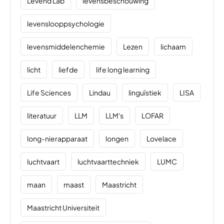
Levend Lab
levensbeschouwing
levenslooppsychologie
levensmiddelenchemie
Lezen
lichaam
licht
liefde
life long learning
Life Sciences
Lindau
linguïstiek
LISA
literatuur
LLM
LLM's
LOFAR
long-nierapparaat
longen
Lovelace
luchtvaart
luchtvaarttechniek
LUMC
maan
maast
Maastricht
Maastricht Universiteit