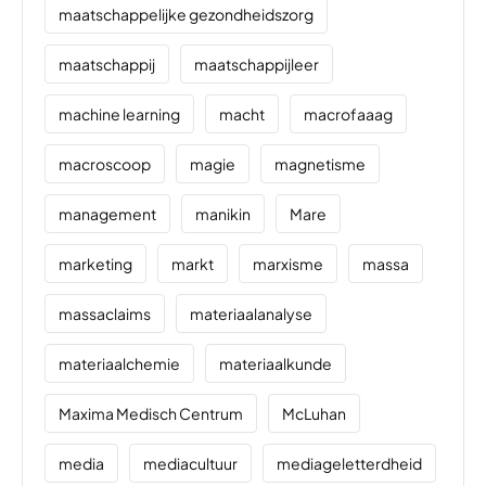
maatschappelijke gezondheidszorg
maatschappij
maatschappijleer
machine learning
macht
macrofaaag
macroscoop
magie
magnetisme
management
manikin
Mare
marketing
markt
marxisme
massa
massaclaims
materiaalanalyse
materiaalchemie
materiaalkunde
Maxima Medisch Centrum
McLuhan
media
mediacultuur
mediageletterdheid