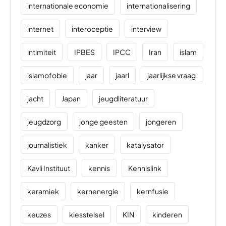
internationale economie
internationalisering
internet
interoceptie
interview
intimiteit
IPBES
IPCC
Iran
islam
islamofobie
jaar
jaarl
jaarlijkse vraag
jacht
Japan
jeugdliteratuur
jeugdzorg
jonge geesten
jongeren
journalistiek
kanker
katalysator
Kavli Instituut
kennis
Kennislink
keramiek
kernenergie
kernfusie
keuzes
kiesstelsel
KIN
kinderen