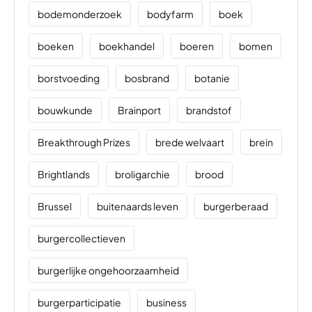
bodemonderzoek
bodyfarm
boek
boeken
boekhandel
boeren
bomen
borstvoeding
bosbrand
botanie
bouwkunde
Brainport
brandstof
Breakthrough Prizes
brede welvaart
brein
Brightlands
broligarchie
brood
Brussel
buitenaards leven
burgerberaad
burgercollectieven
burgerlijke ongehoorzaamheid
burgerparticipatie
business