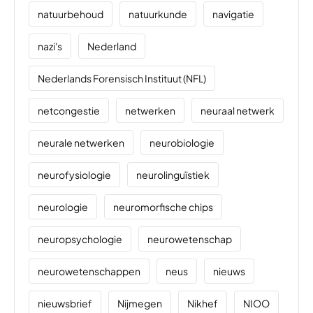
natuurbehoud
natuurkunde
navigatie
nazi's
Nederland
Nederlands Forensisch Instituut (NFL)
netcongestie
netwerken
neuraal netwerk
neurale netwerken
neurobiologie
neurofysiologie
neurolinguïstiek
neurologie
neuromorfische chips
neuropsychologie
neurowetenschap
neurowetenschappen
neus
nieuws
nieuwsbrief
Nijmegen
Nikhef
NIOO