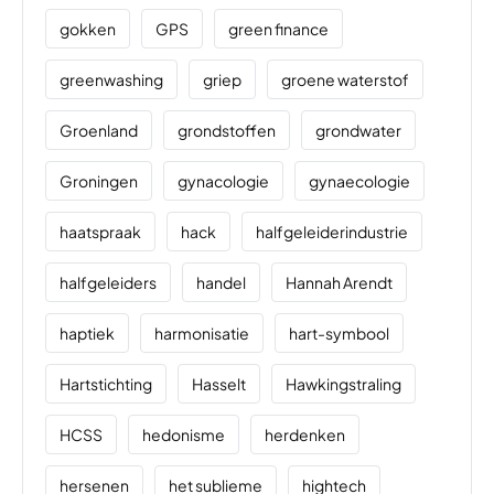
gokken
GPS
green finance
greenwashing
griep
groene waterstof
Groenland
grondstoffen
grondwater
Groningen
gynacologie
gynaecologie
haatspraak
hack
halfgeleiderindustrie
halfgeleiders
handel
Hannah Arendt
haptiek
harmonisatie
hart-symbool
Hartstichting
Hasselt
Hawkingstraling
HCSS
hedonisme
herdenken
hersenen
het sublieme
hightech