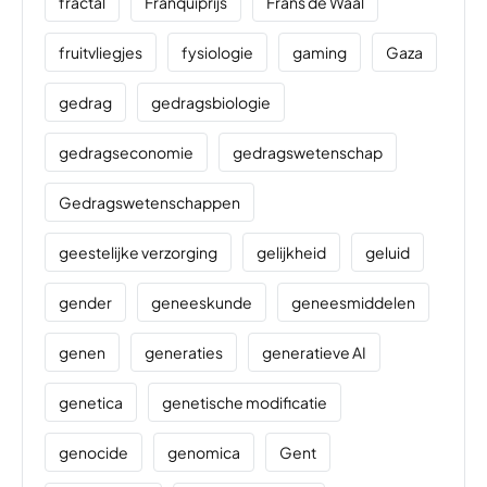
fractal
Franquiprijs
Frans de Waal
fruitvliegjes
fysiologie
gaming
Gaza
gedrag
gedragsbiologie
gedragseconomie
gedragswetenschap
Gedragswetenschappen
geestelijke verzorging
gelijkheid
geluid
gender
geneeskunde
geneesmiddelen
genen
generaties
generatieve AI
genetica
genetische modificatie
genocide
genomica
Gent