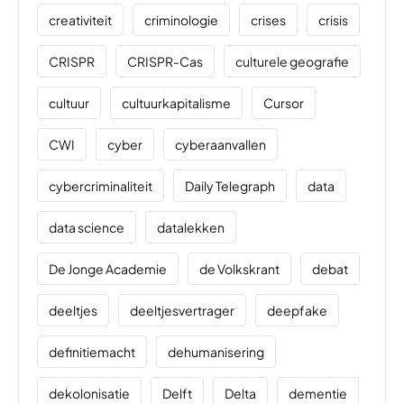
creativiteit
criminologie
crises
crisis
CRISPR
CRISPR-Cas
culturele geografie
cultuur
cultuurkapitalisme
Cursor
CWI
cyber
cyberaanvallen
cybercriminaliteit
Daily Telegraph
data
data science
datalekken
De Jonge Academie
de Volkskrant
debat
deeltjes
deeltjesvertrager
deepfake
definitiemacht
dehumanisering
dekolonisatie
Delft
Delta
dementie