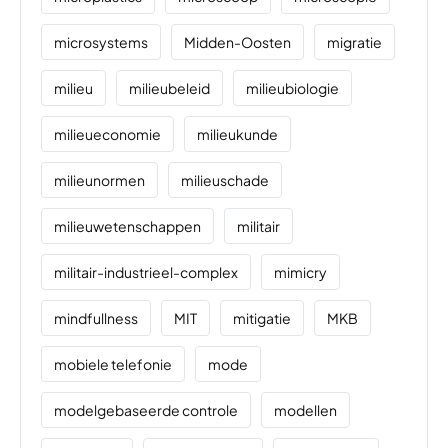
microsystems
Midden-Oosten
migratie
milieu
milieubeleid
milieubiologie
milieueconomie
milieukunde
milieunormen
milieuschade
milieuwetenschappen
militair
militair-industrieel-complex
mimicry
mindfullness
MIT
mitigatie
MKB
mobiele telefonie
mode
modelgebaseerde controle
modellen