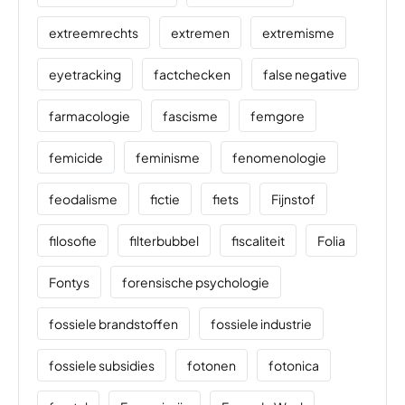
extreemrechts
extremen
extremisme
eyetracking
factchecken
false negative
farmacologie
fascisme
femgore
femicide
feminisme
fenomenologie
feodalisme
fictie
fiets
Fijnstof
filosofie
filterbubbel
fiscaliteit
Folia
Fontys
forensische psychologie
fossiele brandstoffen
fossiele industrie
fossiele subsidies
fotonen
fotonica