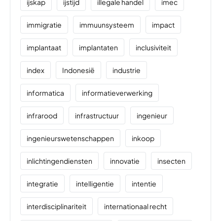
ijskap
ijstijd
illegale handel
imec
immigratie
immuunsysteem
impact
implantaat
implantaten
inclusiviteit
index
Indonesië
industrie
informatica
informatieverwerking
infrarood
infrastructuur
ingenieur
ingenieurswetenschappen
inkoop
inlichtingendiensten
innovatie
insecten
integratie
intelligentie
intentie
interdisciplinariteit
internationaal recht