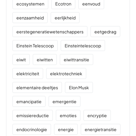
ecosystemen
Ecotron
eenvoud
eenzaamheid
eerlijkheid
eerstegeneratiewetenschappers
eetgedrag
Einstein Telescoop
Einsteintelescoop
eiwit
eiwitten
eiwittransitie
elektriciteit
elektrotechniek
elementaire deeltjes
Elon Musk
emancipatie
emergentie
emissiereductie
emoties
encryptie
endocrinologie
energie
energietransitie