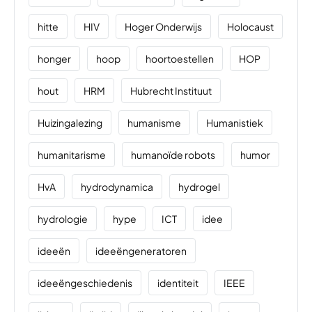
hitte
HIV
Hoger Onderwijs
Holocaust
honger
hoop
hoortoestellen
HOP
hout
HRM
Hubrecht Instituut
Huizingalezing
humanisme
Humanistiek
humanitarisme
humanoïde robots
humor
HvA
hydrodynamica
hydrogel
hydrologie
hype
ICT
idee
ideeën
ideeëngeneratoren
ideeëngeschiedenis
identiteit
IEEE