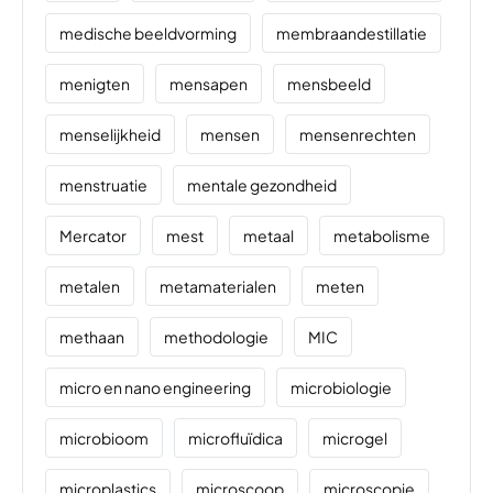
medische beeldvorming
membraandestillatie
menigten
mensapen
mensbeeld
menselijkheid
mensen
mensenrechten
menstruatie
mentale gezondheid
Mercator
mest
metaal
metabolisme
metalen
metamaterialen
meten
methaan
methodologie
MIC
micro en nano engineering
microbiologie
microbioom
microfluïdica
microgel
microplastics
microscoop
microscopie