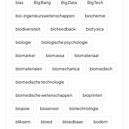
bias
Big Bang
Big Data
Big Tech
bio-ingenieurswetenschappen
biochemie
biodiversiteit
biofeedback
biofysica
biologie
biologische psychologie
biomarker
biomassa
biomateriaal
biomaterialen
biomechanica
biomedisch
biomedische technologie
biomedische wetenschappen
bioprinten
biopsie
biosensor
biotechnologie
bliksem
bloed
bloedbaan
bodem