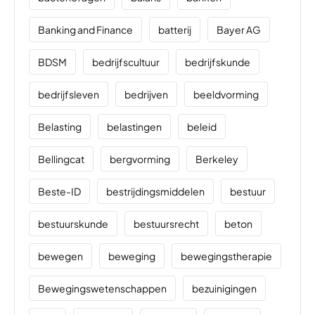
Banking and Finance
batterij
Bayer AG
BDSM
bedrijfscultuur
bedrijfskunde
bedrijfsleven
bedrijven
beeldvorming
Belasting
belastingen
beleid
Bellingcat
bergvorming
Berkeley
Beste-ID
bestrijdingsmiddelen
bestuur
bestuurskunde
bestuursrecht
beton
bewegen
beweging
bewegingstherapie
Bewegingswetenschappen
bezuinigingen