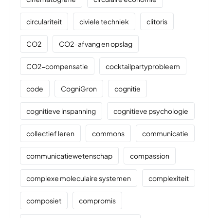
circulariteit
civiele techniek
clitoris
CO2
CO2-afvang en opslag
CO2-compensatie
cocktailpartyprobleem
code
CogniGron
cognitie
cognitieve inspanning
cognitieve psychologie
collectief leren
commons
communicatie
communicatiewetenschap
compassion
complexe moleculaire systemen
complexiteit
composiet
compromis