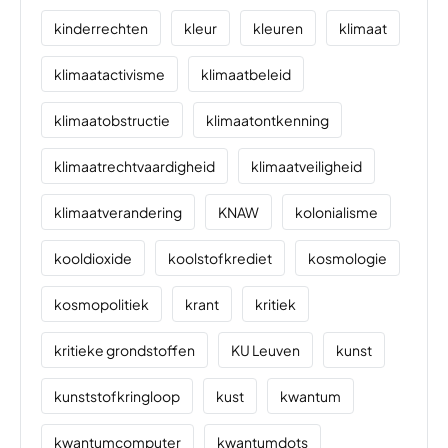
kinderrechten
kleur
kleuren
klimaat
klimaatactivisme
klimaatbeleid
klimaatobstructie
klimaatontkenning
klimaatrechtvaardigheid
klimaatveiligheid
klimaatverandering
KNAW
kolonialisme
kooldioxide
koolstofkrediet
kosmologie
kosmopolitiek
krant
kritiek
kritieke grondstoffen
KU Leuven
kunst
kunststofkringloop
kust
kwantum
kwantumcomputer
kwantumdots