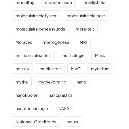
modelling
moederschap
moeilijkheid
moleculaire biofysica
moleculaire biologie
moleculaire geneeskunde
moraliteit
Moravec
morfogenese
MRI
multidisciplinariteit
musicologie
Musk
muziek
muzikaliteit
MVO
mycelium
mythe
mythevorming
nano
nanokooien
nanoplastics
nanotechnologie
NASA
Nationaal Groeifonds
natuur