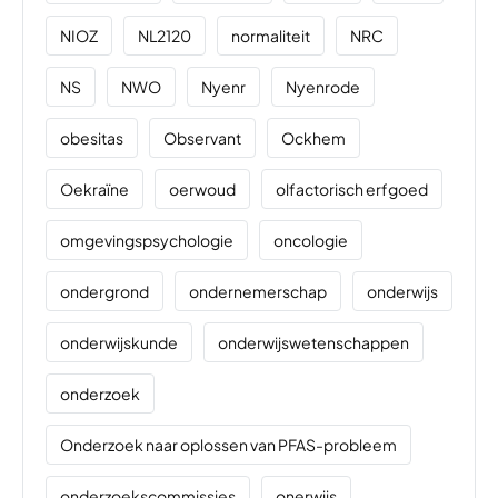
NIOZ
NL2120
normaliteit
NRC
NS
NWO
Nyenr
Nyenrode
obesitas
Observant
Ockhem
Oekraïne
oerwoud
olfactorisch erfgoed
omgevingspsychologie
oncologie
ondergrond
ondernemerschap
onderwijs
onderwijskunde
onderwijswetenschappen
onderzoek
Onderzoek naar oplossen van PFAS-probleem
onderzoekscommissies
onerwijs