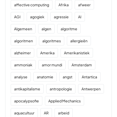
affective computing
Afrika
afweer
AGI
agogiek
agressie
AI
Algemeen
algen
algoritme
algoritmen
algoritmes
allergieën
alzheimer
Amerika
Amerikanistiek
ammoniak
amor mundi
Amsterdam
analyse
anatomie
angst
Antartica
antikapitalisme
antropologie
Antwerpen
apocalypsofie
Applied Mechanics
aquacultuur
AR
arbeid