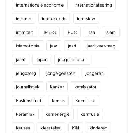
internationale economie
internationalisering
internet
interoceptie
interview
intimiteit
IPBES
IPCC
Iran
islam
islamofobie
jaar
jaarl
jaarlijkse vraag
jacht
Japan
jeugdliteratuur
jeugdzorg
jonge geesten
jongeren
journalistiek
kanker
katalysator
Kavli Instituut
kennis
Kennislink
keramiek
kernenergie
kernfusie
keuzes
kiesstelsel
KIN
kinderen