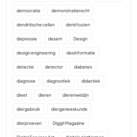
democratie
demonstratierecht
dendritische cellen
denkfouten
depressie
desem
Design
design engineering
desinformatie
detectie
detector
diabetes
diagnose
diagnostiek
didactiek
dieet
dieren
dierenwelzijn
diergebruik
diergeneeskunde
dierproeven
Diggit Magazine