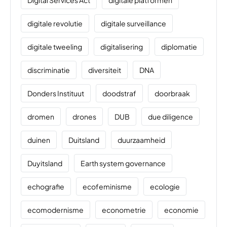
Digital Services Act
digitale platformen
digitale revolutie
digitale surveillance
digitale tweeling
digitalisering
diplomatie
discriminatie
diversiteit
DNA
Donders Instituut
doodstraf
doorbraak
dromen
drones
DUB
due diligence
duinen
Duitsland
duurzaamheid
Duyitsland
Earth system governance
echografie
ecofeminisme
ecologie
ecomodernisme
econometrie
economie