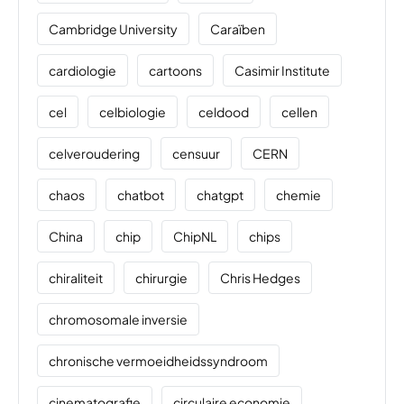
Cambridge University
Caraïben
cardiologie
cartoons
Casimir Institute
cel
celbiologie
celdood
cellen
celveroudering
censuur
CERN
chaos
chatbot
chatgpt
chemie
China
chip
ChipNL
chips
chiraliteit
chirurgie
Chris Hedges
chromosomale inversie
chronische vermoeidheidssyndroom
cinematografie
circulaire economie