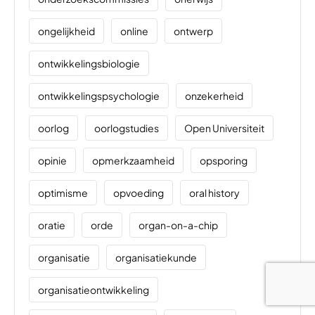
ongelijkheid
online
ontwerp
ontwikkelingsbiologie
ontwikkelingspsychologie
onzekerheid
oorlog
oorlogstudies
Open Universiteit
opinie
opmerkzaamheid
opsporing
optimisme
opvoeding
oral history
oratie
orde
organ-on-a-chip
organisatie
organisatiekunde
organisatieontwikkeling