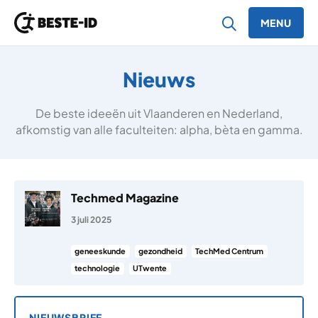
MENU
Ga naar inhoud
Nieuws
De beste ideeën uit Vlaanderen en Nederland,
afkomstig van alle faculteiten: alpha, bèta en gamma.
Techmed Magazine
3 juli 2025
geneeskunde
gezondheid
TechMed Centrum
technologie
UTwente
NIEUWSBRIEF