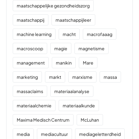
maatschappelijke gezondheidszorg
maatschappij
maatschappijleer
machine learning
macht
macrofaaag
macroscoop
magie
magnetisme
management
manikin
Mare
marketing
markt
marxisme
massa
massaclaims
materiaalanalyse
materiaalchemie
materiaalkunde
Maxima Medisch Centrum
McLuhan
media
mediacultuur
mediageletterdheid