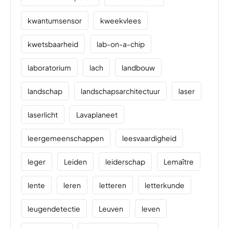
kwantumsensor
kweekvlees
kwetsbaarheid
lab-on-a-chip
laboratorium
lach
landbouw
landschap
landschapsarchitectuur
laser
laserlicht
Lavaplaneet
leergemeenschappen
leesvaardigheid
leger
Leiden
leiderschap
Lemaître
lente
leren
letteren
letterkunde
leugendetectie
Leuven
leven