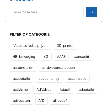
*
E-MAILADRES
*
"
" geeft vereiste velden aan
AANME
FILTER OP CATEGORIE
'Vlaamse Nobelprijzen'
3D-printen
4B-beweging
6G
AAAS
aandacht
aardmetalen
aardwetenschappen
acceptatie
accountancy
acculturatie
activisme
Ad Valvas
Adapt!
adaptatie
advocaten
AfD
affectief