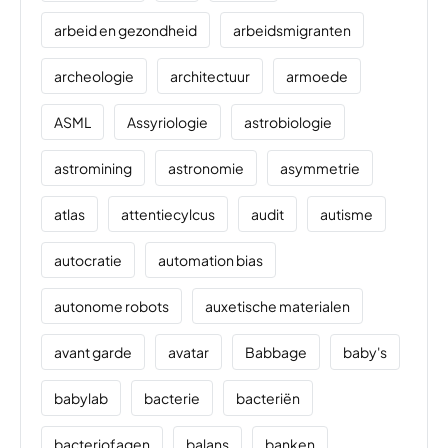
arbeid en gezondheid
arbeidsmigranten
archeologie
architectuur
armoede
ASML
Assyriologie
astrobiologie
astromining
astronomie
asymmetrie
atlas
attentiecylcus
audit
autisme
autocratie
automation bias
autonome robots
auxetische materialen
avant garde
avatar
Babbage
baby's
babylab
bacterie
bacteriën
bacteriofagen
balans
banken