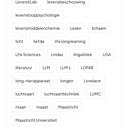
Levend Lab
levensbeschouwing
levenslooppsychologie
levensmiddelenchemie
Lezen
lichaam
licht
liefde
life long learning
Life Sciences
Lindau
linguïstiek
LISA
literatuur
LLM
LLM's
LOFAR
long-nierapparaat
longen
Lovelace
luchtvaart
luchtvaarttechniek
LUMC
maan
maast
Maastricht
Maastricht Universiteit