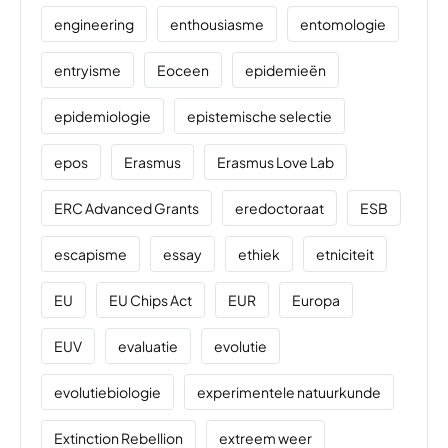
engineering
enthousiasme
entomologie
entryisme
Eoceen
epidemieën
epidemiologie
epistemische selectie
epos
Erasmus
Erasmus Love Lab
ERC Advanced Grants
eredoctoraat
ESB
escapisme
essay
ethiek
etniciteit
EU
EU Chips Act
EUR
Europa
EUV
evaluatie
evolutie
evolutiebiologie
experimentele natuurkunde
Extinction Rebellion
extreem weer