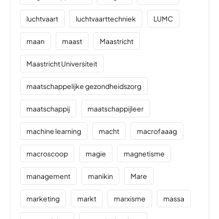
luchtvaart
luchtvaarttechniek
LUMC
maan
maast
Maastricht
Maastricht Universiteit
maatschappelijke gezondheidszorg
maatschappij
maatschappijleer
machine learning
macht
macrofaaag
macroscoop
magie
magnetisme
management
manikin
Mare
marketing
markt
marxisme
massa