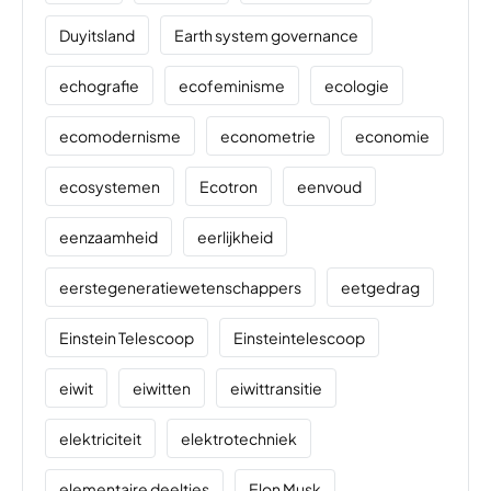
Duyitsland
Earth system governance
echografie
ecofeminisme
ecologie
ecomodernisme
econometrie
economie
ecosystemen
Ecotron
eenvoud
eenzaamheid
eerlijkheid
eerstegeneratiewetenschappers
eetgedrag
Einstein Telescoop
Einsteintelescoop
eiwit
eiwitten
eiwittransitie
elektriciteit
elektrotechniek
elementaire deeltjes
Elon Musk