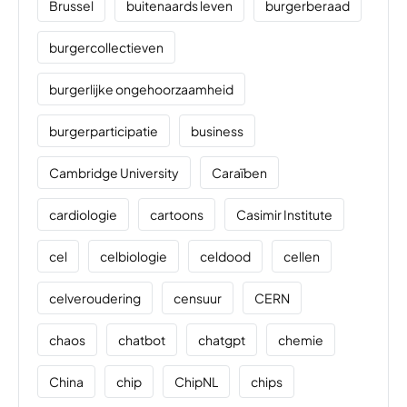
Brussel
buitenaards leven
burgerberaad
burgercollectieven
burgerlijke ongehoorzaamheid
burgerparticipatie
business
Cambridge University
Caraïben
cardiologie
cartoons
Casimir Institute
cel
celbiologie
celdood
cellen
celveroudering
censuur
CERN
chaos
chatbot
chatgpt
chemie
China
chip
ChipNL
chips