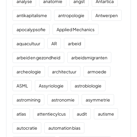
analyse
anatomie
angst
Antartica
antikapitalisme
antropologie
Antwerpen
apocalypsofie
Applied Mechanics
aquacultuur
AR
arbeid
arbeid en gezondheid
arbeidsmigranten
archeologie
architectuur
armoede
ASML
Assyriologie
astrobiologie
astromining
astronomie
asymmetrie
atlas
attentiecylcus
audit
autisme
autocratie
automation bias