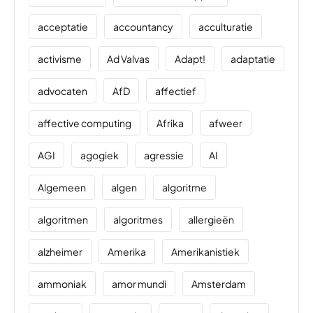
acceptatie
accountancy
acculturatie
activisme
Ad Valvas
Adapt!
adaptatie
advocaten
AfD
affectief
affective computing
Afrika
afweer
AGI
agogiek
agressie
AI
Algemeen
algen
algoritme
algoritmen
algoritmes
allergieën
alzheimer
Amerika
Amerikanistiek
ammoniak
amor mundi
Amsterdam