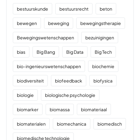
bestuurskunde
bestuursrecht
beton
bewegen
beweging
bewegingstherapie
Bewegingswetenschappen
bezuinigingen
bias
Big Bang
Big Data
Big Tech
bio-ingenieurswetenschappen
biochemie
biodiversiteit
biofeedback
biofysica
biologie
biologische psychologie
biomarker
biomassa
biomateriaal
biomaterialen
biomechanica
biomedisch
biomedische technologie