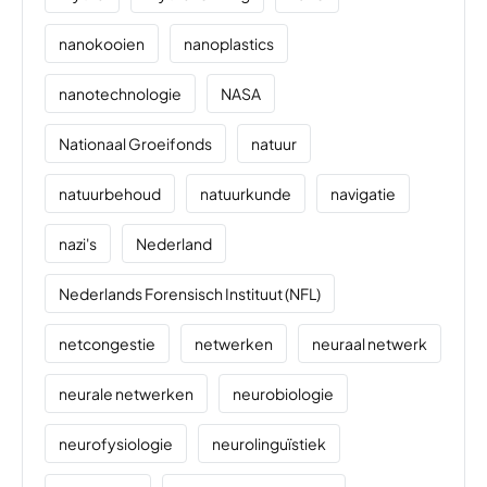
nanokooien
nanoplastics
nanotechnologie
NASA
Nationaal Groeifonds
natuur
natuurbehoud
natuurkunde
navigatie
nazi's
Nederland
Nederlands Forensisch Instituut (NFL)
netcongestie
netwerken
neuraal netwerk
neurale netwerken
neurobiologie
neurofysiologie
neurolinguïstiek