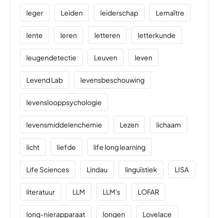
leger
Leiden
leiderschap
Lemaître
lente
leren
letteren
letterkunde
leugendetectie
Leuven
leven
Levend Lab
levensbeschouwing
levenslooppsychologie
levensmiddelenchemie
Lezen
lichaam
licht
liefde
life long learning
Life Sciences
Lindau
linguïstiek
LISA
literatuur
LLM
LLM's
LOFAR
long-nierapparaat
longen
Lovelace