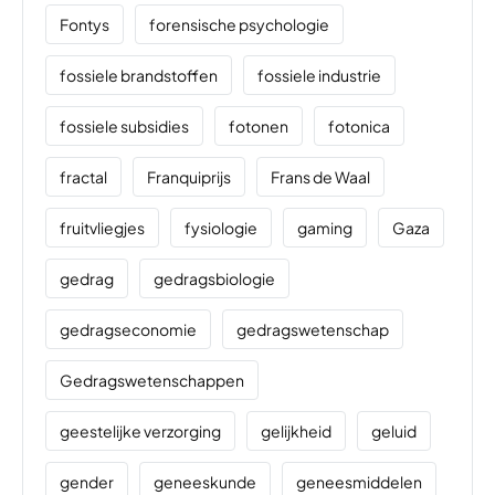
Fontys
forensische psychologie
fossiele brandstoffen
fossiele industrie
fossiele subsidies
fotonen
fotonica
fractal
Franquiprijs
Frans de Waal
fruitvliegjes
fysiologie
gaming
Gaza
gedrag
gedragsbiologie
gedragseconomie
gedragswetenschap
Gedragswetenschappen
geestelijke verzorging
gelijkheid
geluid
gender
geneeskunde
geneesmiddelen