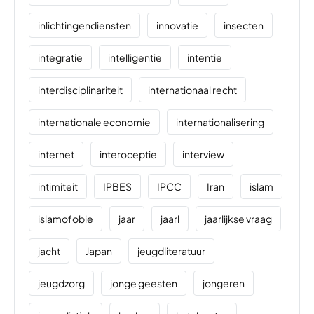
inlichtingendiensten
innovatie
insecten
integratie
intelligentie
intentie
interdisciplinariteit
internationaal recht
internationale economie
internationalisering
internet
interoceptie
interview
intimiteit
IPBES
IPCC
Iran
islam
islamofobie
jaar
jaarl
jaarlijkse vraag
jacht
Japan
jeugdliteratuur
jeugdzorg
jonge geesten
jongeren