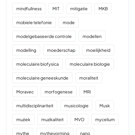
mindfullness
MIT
mitigatie
MKB
mobiele telefonie
mode
modelgebaseerde controle
modellen
modelling
moederschap
moeilijkheid
moleculaire biofysica
moleculaire biologie
moleculaire geneeskunde
moraliteit
Moravec
morfogenese
MRI
multidisciplinariteit
musicologie
Musk
muziek
muzikaliteit
MVO
mycelium
mythe
mythevorming
nano