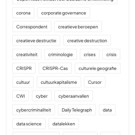
corona
corporate governance
Correspondent
creatieve beroepen
creatieve destructie
creative destruction
creativiteit
criminologie
crises
crisis
CRISPR
CRISPR-Cas
culturele geografie
cultuur
cultuurkapitalisme
Cursor
CWI
cyber
cyberaanvallen
cybercriminaliteit
Daily Telegraph
data
data science
datalekken