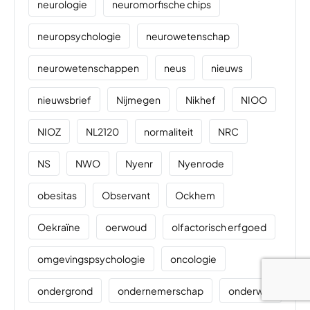
neurologie
neuromorfische chips
neuropsychologie
neurowetenschap
neurowetenschappen
neus
nieuws
nieuwsbrief
Nijmegen
Nikhef
NIOO
NIOZ
NL2120
normaliteit
NRC
NS
NWO
Nyenr
Nyenrode
obesitas
Observant
Ockhem
Oekraïne
oerwoud
olfactorisch erfgoed
omgevingspsychologie
oncologie
ondergrond
ondernemerschap
onderwijs