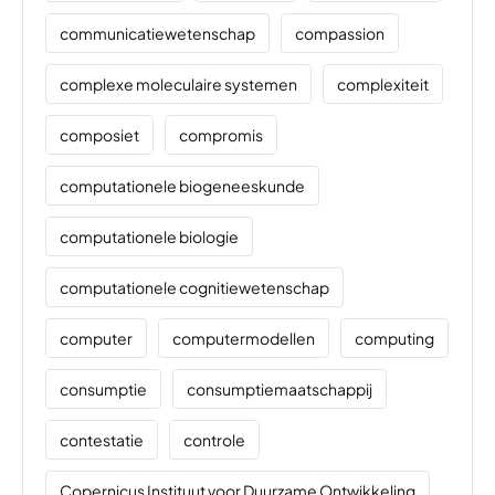
communicatiewetenschap
compassion
complexe moleculaire systemen
complexiteit
composiet
compromis
computationele biogeneeskunde
computationele biologie
computationele cognitiewetenschap
computer
computermodellen
computing
consumptie
consumptiemaatschappij
contestatie
controle
Copernicus Instituut voor Duurzame Ontwikkeling