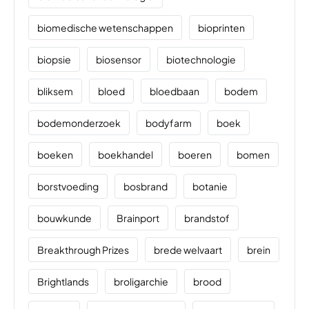
biomedische wetenschappen
bioprinten
biopsie
biosensor
biotechnologie
bliksem
bloed
bloedbaan
bodem
bodemonderzoek
bodyfarm
boek
boeken
boekhandel
boeren
bomen
borstvoeding
bosbrand
botanie
bouwkunde
Brainport
brandstof
Breakthrough Prizes
brede welvaart
brein
Brightlands
broligarchie
brood