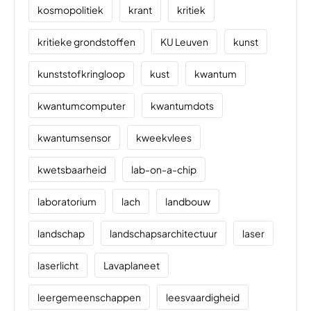
kosmopolitiek
krant
kritiek
kritieke grondstoffen
KU Leuven
kunst
kunststofkringloop
kust
kwantum
kwantumcomputer
kwantumdots
kwantumsensor
kweekvlees
kwetsbaarheid
lab-on-a-chip
laboratorium
lach
landbouw
landschap
landschapsarchitectuur
laser
laserlicht
Lavaplaneet
leergemeenschappen
leesvaardigheid