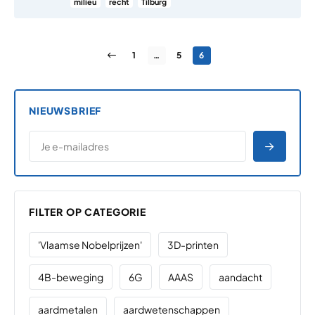
milieu
recht
Tilburg
Berichten paginering
Vorige pagina
Pagina
Pagina
Pagina
1
…
5
6
NIEUWSBRIEF
*
E-MAILADRES
*
"
" geeft vereiste velden aan
AANME
FILTER OP CATEGORIE
'Vlaamse Nobelprijzen'
3D-printen
4B-beweging
6G
AAAS
aandacht
aardmetalen
aardwetenschappen