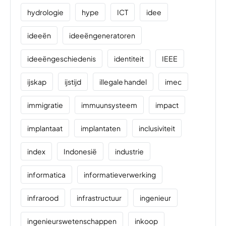
hydrologie
hype
ICT
idee
ideeën
ideeëngeneratoren
ideeëngeschiedenis
identiteit
IEEE
ijskap
ijstijd
illegale handel
imec
immigratie
immuunsysteem
impact
implantaat
implantaten
inclusiviteit
index
Indonesië
industrie
informatica
informatieverwerking
infrarood
infrastructuur
ingenieur
ingenieurswetenschappen
inkoop