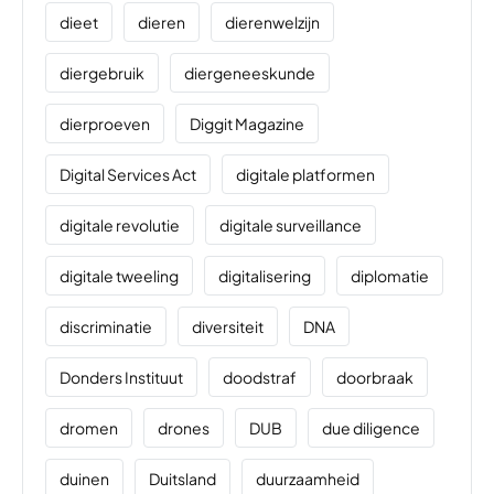
dieet
dieren
dierenwelzijn
diergebruik
diergeneeskunde
dierproeven
Diggit Magazine
Digital Services Act
digitale platformen
digitale revolutie
digitale surveillance
digitale tweeling
digitalisering
diplomatie
discriminatie
diversiteit
DNA
Donders Instituut
doodstraf
doorbraak
dromen
drones
DUB
due diligence
duinen
Duitsland
duurzaamheid