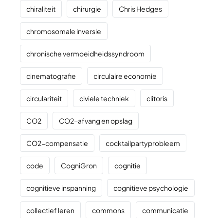
chiraliteit
chirurgie
Chris Hedges
chromosomale inversie
chronische vermoeidheidssyndroom
cinematografie
circulaire economie
circulariteit
civiele techniek
clitoris
CO2
CO2-afvang en opslag
CO2-compensatie
cocktailpartyprobleem
code
CogniGron
cognitie
cognitieve inspanning
cognitieve psychologie
collectief leren
commons
communicatie