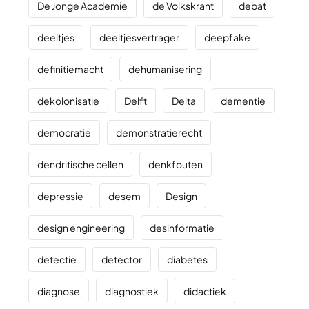
De Jonge Academie
de Volkskrant
debat
deeltjes
deeltjesvertrager
deepfake
definitiemacht
dehumanisering
dekolonisatie
Delft
Delta
dementie
democratie
demonstratierecht
dendritische cellen
denkfouten
depressie
desem
Design
design engineering
desinformatie
detectie
detector
diabetes
diagnose
diagnostiek
didactiek