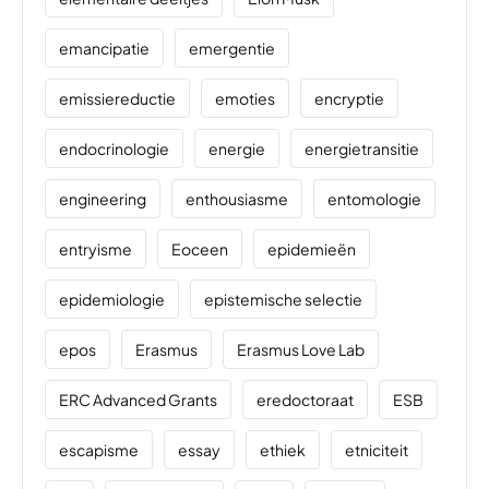
emancipatie
emergentie
emissiereductie
emoties
encryptie
endocrinologie
energie
energietransitie
engineering
enthousiasme
entomologie
entryisme
Eoceen
epidemieën
epidemiologie
epistemische selectie
epos
Erasmus
Erasmus Love Lab
ERC Advanced Grants
eredoctoraat
ESB
escapisme
essay
ethiek
etniciteit