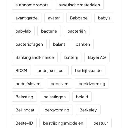
autonome robots
auxetische materialen
avant garde
avatar
Babbage
baby's
babylab
bacterie
bacteriën
bacteriofagen
balans
banken
Banking and Finance
batterij
Bayer AG
BDSM
bedrijfscultuur
bedrijfskunde
bedrijfsleven
bedrijven
beeldvorming
Belasting
belastingen
beleid
Bellingcat
bergvorming
Berkeley
Beste-ID
bestrijdingsmiddelen
bestuur