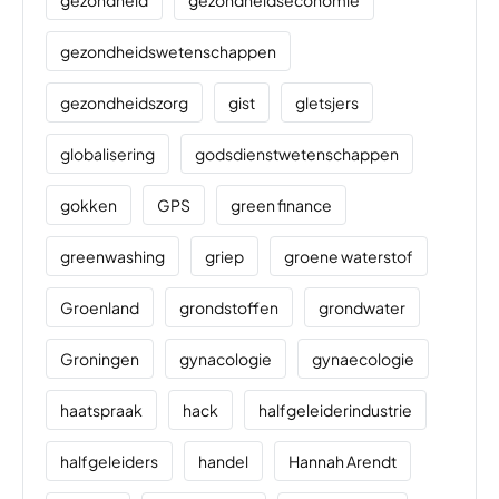
gezondheid
gezondheidseconomie
gezondheidswetenschappen
gezondheidszorg
gist
gletsjers
globalisering
godsdienstwetenschappen
gokken
GPS
green finance
greenwashing
griep
groene waterstof
Groenland
grondstoffen
grondwater
Groningen
gynacologie
gynaecologie
haatspraak
hack
halfgeleiderindustrie
halfgeleiders
handel
Hannah Arendt