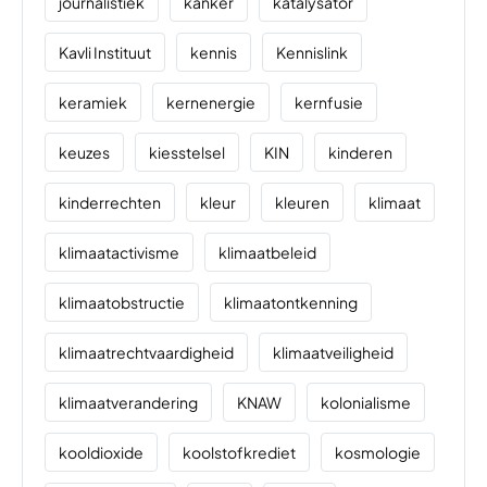
journalistiek
kanker
katalysator
Kavli Instituut
kennis
Kennislink
keramiek
kernenergie
kernfusie
keuzes
kiesstelsel
KIN
kinderen
kinderrechten
kleur
kleuren
klimaat
klimaatactivisme
klimaatbeleid
klimaatobstructie
klimaatontkenning
klimaatrechtvaardigheid
klimaatveiligheid
klimaatverandering
KNAW
kolonialisme
kooldioxide
koolstofkrediet
kosmologie