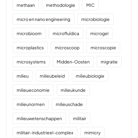
methaan
methodologie
MIC
micro en nano engineering
microbiologie
microbioom
microfluïdica
microgel
microplastics
microscoop
microscopie
microsystems
Midden-Oosten
migratie
milieu
milieubeleid
milieubiologie
milieueconomie
milieukunde
milieunormen
milieuschade
milieuwetenschappen
militair
militair-industrieel-complex
mimicry