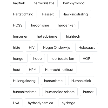
haptiek
harmonisatie
hart-symbool
Hartstichting
Hasselt
Hawkingstraling
HCSS
hedonisme
herdenken
hersenen
het sublieme
hightech
hitte
HIV
Hoger Onderwijs
Holocaust
honger
hoop
hoortoestellen
HOP
hout
HRM
Hubrecht Instituut
Huizingalezing
humanisme
Humanistiek
humanitarisme
humanoïde robots
humor
HvA
hydrodynamica
hydrogel