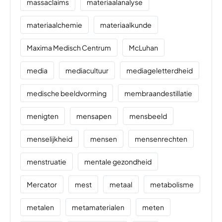
massaclaims
materiaalanalyse
materiaalchemie
materiaalkunde
Maxima Medisch Centrum
McLuhan
media
mediacultuur
mediageletterdheid
medische beeldvorming
membraandestillatie
menigten
mensapen
mensbeeld
menselijkheid
mensen
mensenrechten
menstruatie
mentale gezondheid
Mercator
mest
metaal
metabolisme
metalen
metamaterialen
meten