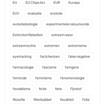
EU
EU Chips Act
EUR
Europa
EUV
evaluatie
evolutie
evolutiebiologie
experimentele natuurkunde
Extinction Rebellion
extreem weer
extreemrechts
extremen
extremisme
eyetracking
factchecken
false negative
farmacologie
fascisme
femgore
femicide
feminisme
fenomenologie
feodalisme
fictie
fiets
Fijnstof
filosofie
filterbubbel
fiscaliteit
Folia