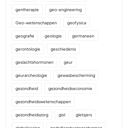
gentherapie
geo-engineering
Geo-wetenschappen
geofysica
geografie
geologie
germaneen
gerontologie
geschiedenis
geslachtshormonen
geur
geurarcheologie
gewasbescherming
gezondheid
gezondheidseconomie
gezondheidswetenschappen
gezondheidszorg
gist
gletsjers
globalisering
godsdienstwetenschappen