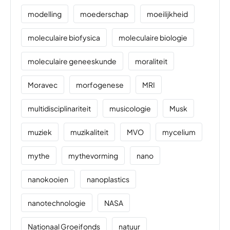
modelling
moederschap
moeilijkheid
moleculaire biofysica
moleculaire biologie
moleculaire geneeskunde
moraliteit
Moravec
morfogenese
MRI
multidisciplinariteit
musicologie
Musk
muziek
muzikaliteit
MVO
mycelium
mythe
mythevorming
nano
nanokooien
nanoplastics
nanotechnologie
NASA
Nationaal Groeifonds
natuur