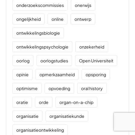
onderzoekscommissies
onerwijs
ongelijkheid
online
ontwerp
ontwikkelingsbiologie
ontwikkelingspsychologie
onzekerheid
oorlog
oorlogstudies
Open Universiteit
opinie
opmerkzaamheid
opsporing
optimisme
opvoeding
oral history
oratie
orde
organ-on-a-chip
organisatie
organisatiekunde
organisatieontwikkeling