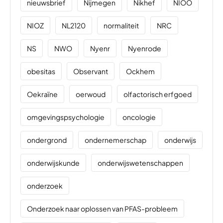
nieuwsbrief
Nijmegen
Nikhef
NIOO
NIOZ
NL2120
normaliteit
NRC
NS
NWO
Nyenr
Nyenrode
obesitas
Observant
Ockhem
Oekraïne
oerwoud
olfactorisch erfgoed
omgevingspsychologie
oncologie
ondergrond
ondernemerschap
onderwijs
onderwijskunde
onderwijswetenschappen
onderzoek
Onderzoek naar oplossen van PFAS-probleem