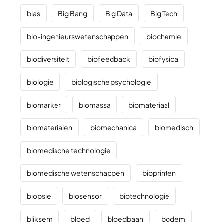
bias
Big Bang
Big Data
Big Tech
bio-ingenieurswetenschappen
biochemie
biodiversiteit
biofeedback
biofysica
biologie
biologische psychologie
biomarker
biomassa
biomateriaal
biomaterialen
biomechanica
biomedisch
biomedische technologie
biomedische wetenschappen
bioprinten
biopsie
biosensor
biotechnologie
bliksem
bloed
bloedbaan
bodem