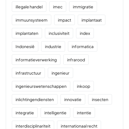
illegale handel
imec
immigratie
immuunsysteem
impact
implantaat
implantaten
inclusiviteit
index
Indonesië
industrie
informatica
informatieverwerking
infrarood
infrastructuur
ingenieur
ingenieurswetenschappen
inkoop
inlichtingendiensten
innovatie
insecten
integratie
intelligentie
intentie
interdisciplinariteit
internationaal recht