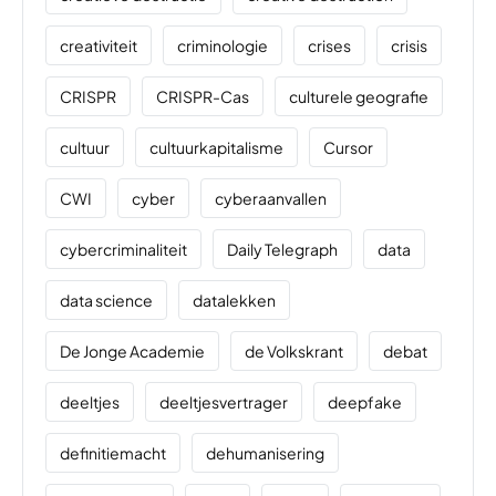
creativiteit
criminologie
crises
crisis
CRISPR
CRISPR-Cas
culturele geografie
cultuur
cultuurkapitalisme
Cursor
CWI
cyber
cyberaanvallen
cybercriminaliteit
Daily Telegraph
data
data science
datalekken
De Jonge Academie
de Volkskrant
debat
deeltjes
deeltjesvertrager
deepfake
definitiemacht
dehumanisering