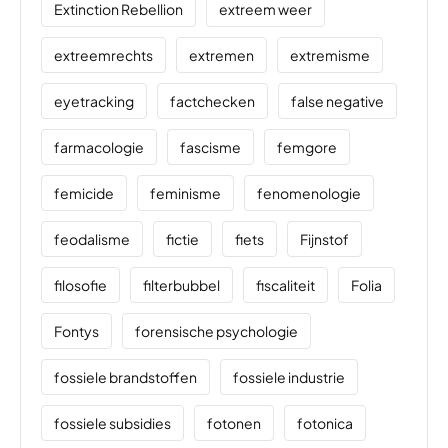
Extinction Rebellion
extreem weer
extreemrechts
extremen
extremisme
eyetracking
factchecken
false negative
farmacologie
fascisme
femgore
femicide
feminisme
fenomenologie
feodalisme
fictie
fiets
Fijnstof
filosofie
filterbubbel
fiscaliteit
Folia
Fontys
forensische psychologie
fossiele brandstoffen
fossiele industrie
fossiele subsidies
fotonen
fotonica