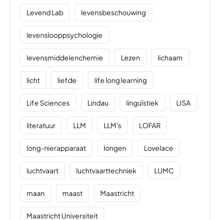
Levend Lab
levensbeschouwing
levenslooppsychologie
levensmiddelenchemie
Lezen
lichaam
licht
liefde
life long learning
Life Sciences
Lindau
linguïstiek
LISA
literatuur
LLM
LLM's
LOFAR
long-nierapparaat
longen
Lovelace
luchtvaart
luchtvaarttechniek
LUMC
maan
maast
Maastricht
Maastricht Universiteit