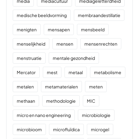
media
mediacultuur
mediageletterdheid
medische beeldvorming
membraandestillatie
menigten
mensapen
mensbeeld
menselijkheid
mensen
mensenrechten
menstruatie
mentale gezondheid
Mercator
mest
metaal
metabolisme
metalen
metamaterialen
meten
methaan
methodologie
MIC
micro en nano engineering
microbiologie
microbioom
microfluïdica
microgel