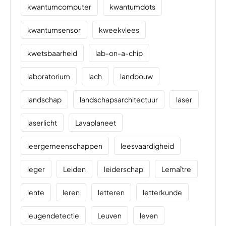
kwantumcomputer
kwantumdots
kwantumsensor
kweekvlees
kwetsbaarheid
lab-on-a-chip
laboratorium
lach
landbouw
landschap
landschapsarchitectuur
laser
laserlicht
Lavaplaneet
leergemeenschappen
leesvaardigheid
leger
Leiden
leiderschap
Lemaître
lente
leren
letteren
letterkunde
leugendetectie
Leuven
leven