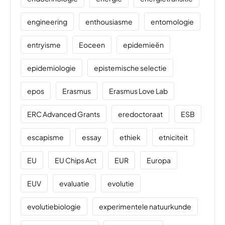
engineering
enthousiasme
entomologie
entryisme
Eoceen
epidemieën
epidemiologie
epistemische selectie
epos
Erasmus
Erasmus Love Lab
ERC Advanced Grants
eredoctoraat
ESB
escapisme
essay
ethiek
etniciteit
EU
EU Chips Act
EUR
Europa
EUV
evaluatie
evolutie
evolutiebiologie
experimentele natuurkunde