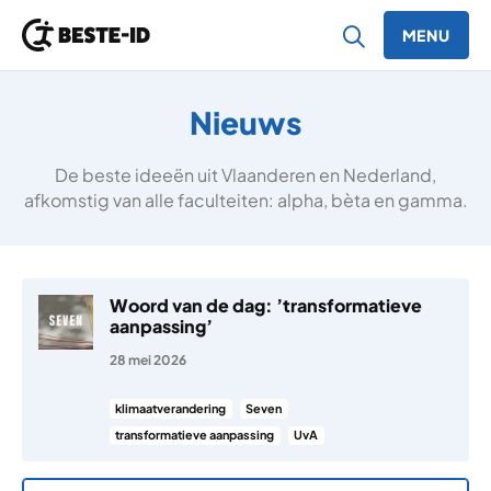
MENU
Ga naar inhoud
Nieuws
De beste ideeën uit Vlaanderen en Nederland,
afkomstig van alle faculteiten: alpha, bèta en gamma.
Woord van de dag: ’transformatieve
aanpassing’
28 mei 2026
klimaatverandering
Seven
transformatieve aanpassing
UvA