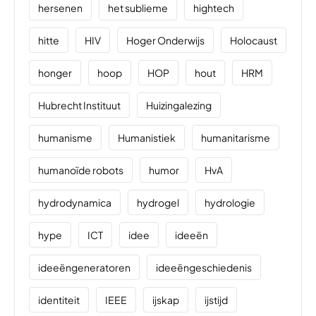
hersenen
het sublieme
hightech
hitte
HIV
Hoger Onderwijs
Holocaust
honger
hoop
HOP
hout
HRM
Hubrecht Instituut
Huizingalezing
humanisme
Humanistiek
humanitarisme
humanoïde robots
humor
HvA
hydrodynamica
hydrogel
hydrologie
hype
ICT
idee
ideeën
ideeëngeneratoren
ideeëngeschiedenis
identiteit
IEEE
ijskap
ijstijd