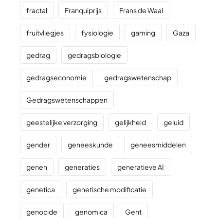
fractal
Franquiprijs
Frans de Waal
fruitvliegjes
fysiologie
gaming
Gaza
gedrag
gedragsbiologie
gedragseconomie
gedragswetenschap
Gedragswetenschappen
geestelijke verzorging
gelijkheid
geluid
gender
geneeskunde
geneesmiddelen
genen
generaties
generatieve AI
genetica
genetische modificatie
genocide
genomica
Gent