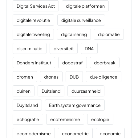
Digital Services Act
digitale platformen
digitale revolutie
digitale surveillance
digitale tweeling
digitalisering
diplomatie
discriminatie
diversiteit
DNA
Donders Instituut
doodstraf
doorbraak
dromen
drones
DUB
due diligence
duinen
Duitsland
duurzaamheid
Duyitsland
Earth system governance
echografie
ecofeminisme
ecologie
ecomodernisme
econometrie
economie