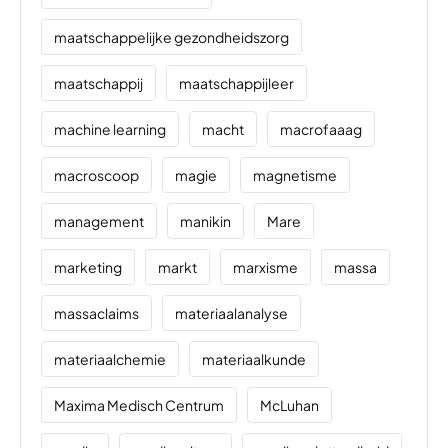
maatschappelijke gezondheidszorg
maatschappij
maatschappijleer
machine learning
macht
macrofaaag
macroscoop
magie
magnetisme
management
manikin
Mare
marketing
markt
marxisme
massa
massaclaims
materiaalanalyse
materiaalchemie
materiaalkunde
Maxima Medisch Centrum
McLuhan