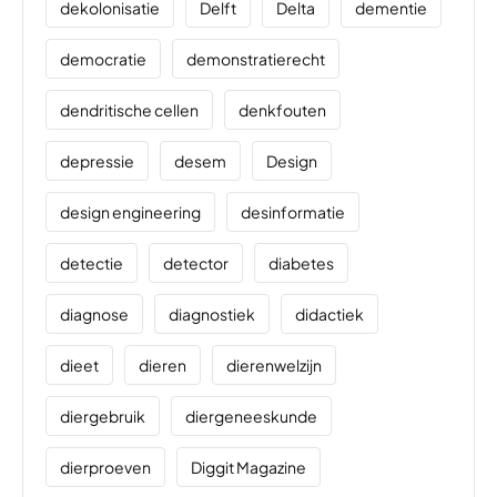
dekolonisatie
Delft
Delta
dementie
democratie
demonstratierecht
dendritische cellen
denkfouten
depressie
desem
Design
design engineering
desinformatie
detectie
detector
diabetes
diagnose
diagnostiek
didactiek
dieet
dieren
dierenwelzijn
diergebruik
diergeneeskunde
dierproeven
Diggit Magazine