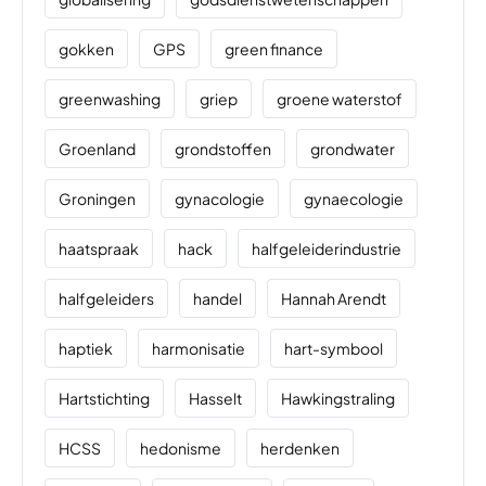
gokken
GPS
green finance
greenwashing
griep
groene waterstof
Groenland
grondstoffen
grondwater
Groningen
gynacologie
gynaecologie
haatspraak
hack
halfgeleiderindustrie
halfgeleiders
handel
Hannah Arendt
haptiek
harmonisatie
hart-symbool
Hartstichting
Hasselt
Hawkingstraling
HCSS
hedonisme
herdenken