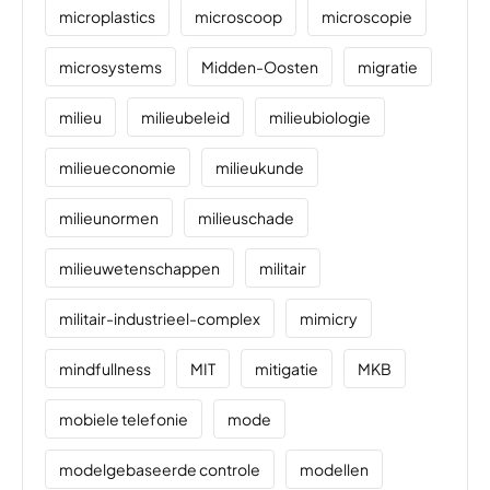
microplastics
microscoop
microscopie
microsystems
Midden-Oosten
migratie
milieu
milieubeleid
milieubiologie
milieueconomie
milieukunde
milieunormen
milieuschade
milieuwetenschappen
militair
militair-industrieel-complex
mimicry
mindfullness
MIT
mitigatie
MKB
mobiele telefonie
mode
modelgebaseerde controle
modellen