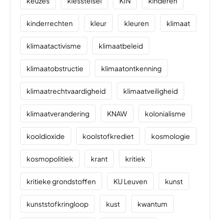
keuzes
kiesstelsel
KIN
kinderen
kinderrechten
kleur
kleuren
klimaat
klimaatactivisme
klimaatbeleid
klimaatobstructie
klimaatontkenning
klimaatrechtvaardigheid
klimaatveiligheid
klimaatverandering
KNAW
kolonialisme
kooldioxide
koolstofkrediet
kosmologie
kosmopolitiek
krant
kritiek
kritieke grondstoffen
KU Leuven
kunst
kunststofkringloop
kust
kwantum