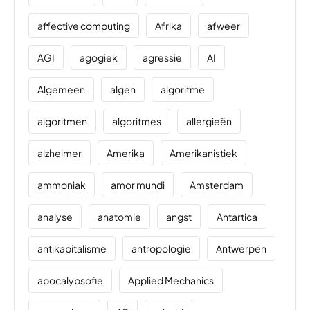
affective computing
Afrika
afweer
AGI
agogiek
agressie
AI
Algemeen
algen
algoritme
algoritmen
algoritmes
allergieën
alzheimer
Amerika
Amerikanistiek
ammoniak
amor mundi
Amsterdam
analyse
anatomie
angst
Antartica
antikapitalisme
antropologie
Antwerpen
apocalypsofie
Applied Mechanics