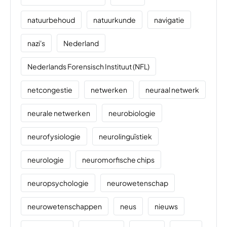
natuurbehoud
natuurkunde
navigatie
nazi's
Nederland
Nederlands Forensisch Instituut (NFL)
netcongestie
netwerken
neuraal netwerk
neurale netwerken
neurobiologie
neurofysiologie
neurolinguïstiek
neurologie
neuromorfische chips
neuropsychologie
neurowetenschap
neurowetenschappen
neus
nieuws