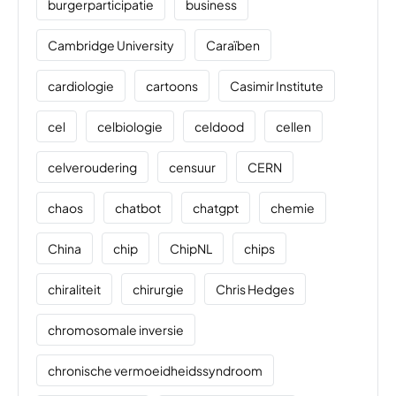
burgerparticipatie
business
Cambridge University
Caraïben
cardiologie
cartoons
Casimir Institute
cel
celbiologie
celdood
cellen
celveroudering
censuur
CERN
chaos
chatbot
chatgpt
chemie
China
chip
ChipNL
chips
chiraliteit
chirurgie
Chris Hedges
chromosomale inversie
chronische vermoeidheidssyndroom