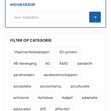
NIEUWSBRIEF
*
E-MAILADRES
*
"
" geeft vereiste velden aan
AANME
FILTER OP CATEGORIE
'Vlaamse Nobelprijzen'
3D-printen
4B-beweging
6G
AAAS
aandacht
aardmetalen
aardwetenschappen
acceptatie
accountancy
acculturatie
activisme
Ad Valvas
Adapt!
adaptatie
advocaten
AfD
affectief