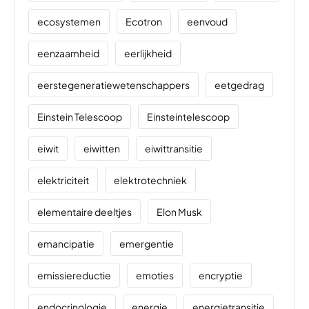
ecosystemen
Ecotron
eenvoud
eenzaamheid
eerlijkheid
eerstegeneratiewetenschappers
eetgedrag
Einstein Telescoop
Einsteintelescoop
eiwit
eiwitten
eiwittransitie
elektriciteit
elektrotechniek
elementaire deeltjes
Elon Musk
emancipatie
emergentie
emissiereductie
emoties
encryptie
endocrinologie
energie
energietransitie