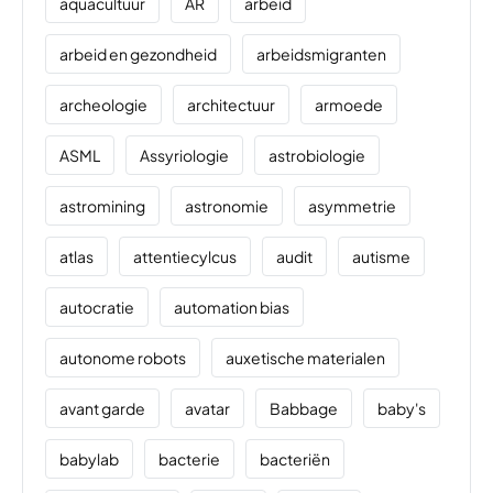
aquacultuur
AR
arbeid
arbeid en gezondheid
arbeidsmigranten
archeologie
architectuur
armoede
ASML
Assyriologie
astrobiologie
astromining
astronomie
asymmetrie
atlas
attentiecylcus
audit
autisme
autocratie
automation bias
autonome robots
auxetische materialen
avant garde
avatar
Babbage
baby's
babylab
bacterie
bacteriën