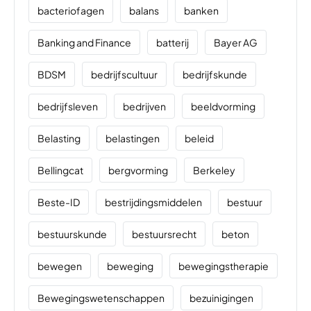
bacteriofagen
balans
banken
Banking and Finance
batterij
Bayer AG
BDSM
bedrijfscultuur
bedrijfskunde
bedrijfsleven
bedrijven
beeldvorming
Belasting
belastingen
beleid
Bellingcat
bergvorming
Berkeley
Beste-ID
bestrijdingsmiddelen
bestuur
bestuurskunde
bestuursrecht
beton
bewegen
beweging
bewegingstherapie
Bewegingswetenschappen
bezuinigingen