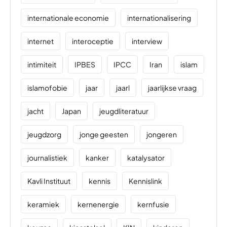
internationale economie
internationalisering
internet
interoceptie
interview
intimiteit
IPBES
IPCC
Iran
islam
islamofobie
jaar
jaarl
jaarlijkse vraag
jacht
Japan
jeugdliteratuur
jeugdzorg
jonge geesten
jongeren
journalistiek
kanker
katalysator
Kavli Instituut
kennis
Kennislink
keramiek
kernenergie
kernfusie