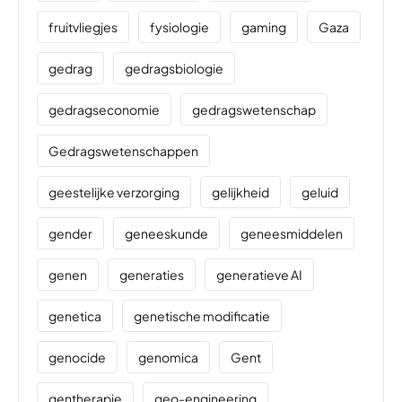
fruitvliegjes
fysiologie
gaming
Gaza
gedrag
gedragsbiologie
gedragseconomie
gedragswetenschap
Gedragswetenschappen
geestelijke verzorging
gelijkheid
geluid
gender
geneeskunde
geneesmiddelen
genen
generaties
generatieve AI
genetica
genetische modificatie
genocide
genomica
Gent
gentherapie
geo-engineering