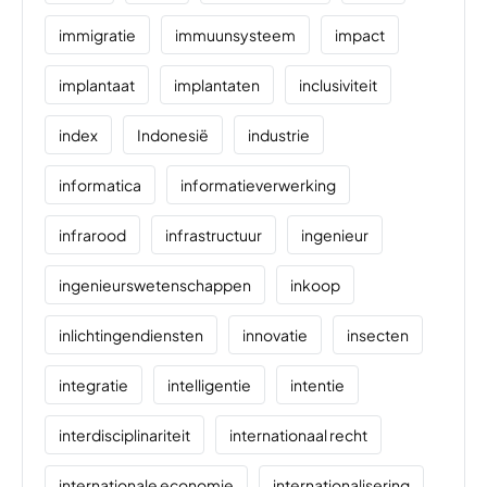
immigratie
immuunsysteem
impact
implantaat
implantaten
inclusiviteit
index
Indonesië
industrie
informatica
informatieverwerking
infrarood
infrastructuur
ingenieur
ingenieurswetenschappen
inkoop
inlichtingendiensten
innovatie
insecten
integratie
intelligentie
intentie
interdisciplinariteit
internationaal recht
internationale economie
internationalisering