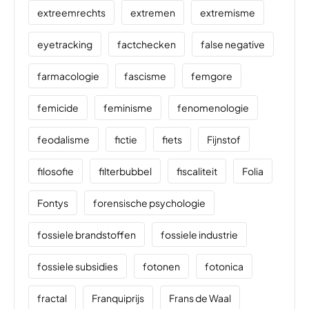
extreemrechts
extremen
extremisme
eyetracking
factchecken
false negative
farmacologie
fascisme
femgore
femicide
feminisme
fenomenologie
feodalisme
fictie
fiets
Fijnstof
filosofie
filterbubbel
fiscaliteit
Folia
Fontys
forensische psychologie
fossiele brandstoffen
fossiele industrie
fossiele subsidies
fotonen
fotonica
fractal
Franquiprijs
Frans de Waal