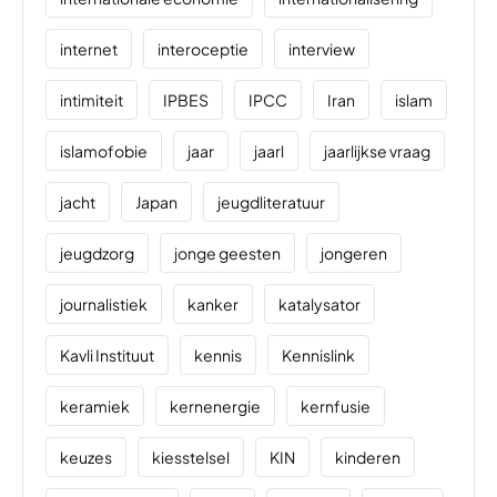
internet
interoceptie
interview
intimiteit
IPBES
IPCC
Iran
islam
islamofobie
jaar
jaarl
jaarlijkse vraag
jacht
Japan
jeugdliteratuur
jeugdzorg
jonge geesten
jongeren
journalistiek
kanker
katalysator
Kavli Instituut
kennis
Kennislink
keramiek
kernenergie
kernfusie
keuzes
kiesstelsel
KIN
kinderen