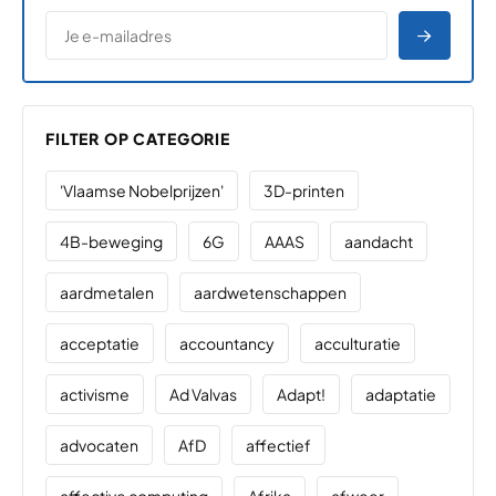
*
E-MAILADRES
*
"
" geeft vereiste velden aan
AANME
FILTER OP CATEGORIE
'Vlaamse Nobelprijzen'
3D-printen
4B-beweging
6G
AAAS
aandacht
aardmetalen
aardwetenschappen
acceptatie
accountancy
acculturatie
activisme
Ad Valvas
Adapt!
adaptatie
advocaten
AfD
affectief