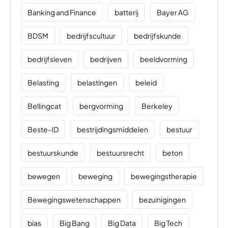
Banking and Finance
batterij
Bayer AG
BDSM
bedrijfscultuur
bedrijfskunde
bedrijfsleven
bedrijven
beeldvorming
Belasting
belastingen
beleid
Bellingcat
bergvorming
Berkeley
Beste-ID
bestrijdingsmiddelen
bestuur
bestuurskunde
bestuursrecht
beton
bewegen
beweging
bewegingstherapie
Bewegingswetenschappen
bezuinigingen
bias
Big Bang
Big Data
Big Tech