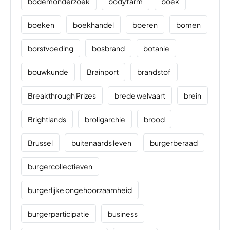
bodemonderzoek
bodyfarm
boek
boeken
boekhandel
boeren
bomen
borstvoeding
bosbrand
botanie
bouwkunde
Brainport
brandstof
Breakthrough Prizes
brede welvaart
brein
Brightlands
broligarchie
brood
Brussel
buitenaards leven
burgerberaad
burgercollectieven
burgerlijke ongehoorzaamheid
burgerparticipatie
business