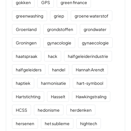
gokken
GPS
green finance
greenwashing
griep
groene waterstof
Groenland
grondstoffen
grondwater
Groningen
gynacologie
gynaecologie
haatspraak
hack
halfgeleiderindustrie
halfgeleiders
handel
Hannah Arendt
haptiek
harmonisatie
hart-symbool
Hartstichting
Hasselt
Hawkingstraling
HCSS
hedonisme
herdenken
hersenen
het sublieme
hightech