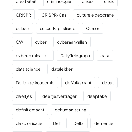
creativiteit
criminologie
crises
crisis
CRISPR
CRISPR-Cas
culturele geografie
cultuur
cultuurkapitalisme
Cursor
CWI
cyber
cyberaanvallen
cybercriminaliteit
Daily Telegraph
data
data science
datalekken
De Jonge Academie
de Volkskrant
debat
deeltjes
deeltjesvertrager
deepfake
definitiemacht
dehumanisering
dekolonisatie
Delft
Delta
dementie