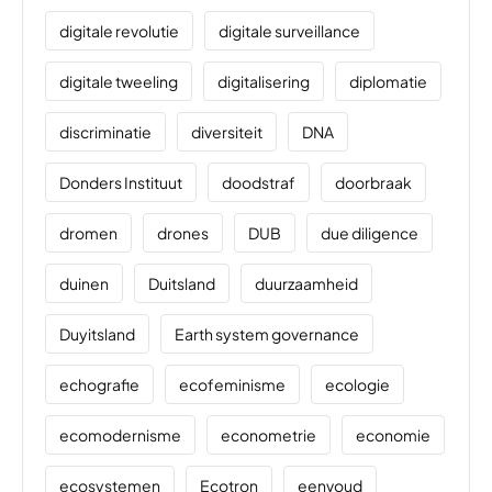
digitale revolutie
digitale surveillance
digitale tweeling
digitalisering
diplomatie
discriminatie
diversiteit
DNA
Donders Instituut
doodstraf
doorbraak
dromen
drones
DUB
due diligence
duinen
Duitsland
duurzaamheid
Duyitsland
Earth system governance
echografie
ecofeminisme
ecologie
ecomodernisme
econometrie
economie
ecosystemen
Ecotron
eenvoud