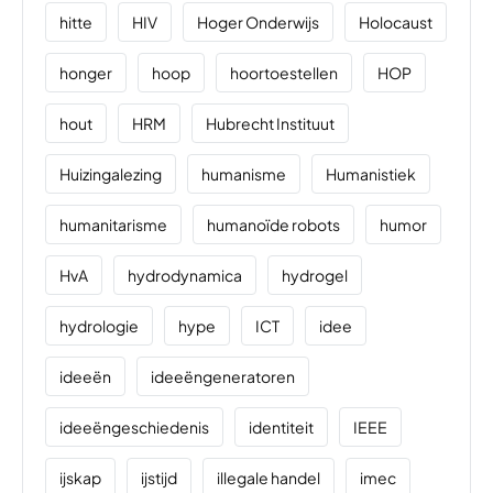
hitte
HIV
Hoger Onderwijs
Holocaust
honger
hoop
hoortoestellen
HOP
hout
HRM
Hubrecht Instituut
Huizingalezing
humanisme
Humanistiek
humanitarisme
humanoïde robots
humor
HvA
hydrodynamica
hydrogel
hydrologie
hype
ICT
idee
ideeën
ideeëngeneratoren
ideeëngeschiedenis
identiteit
IEEE
ijskap
ijstijd
illegale handel
imec