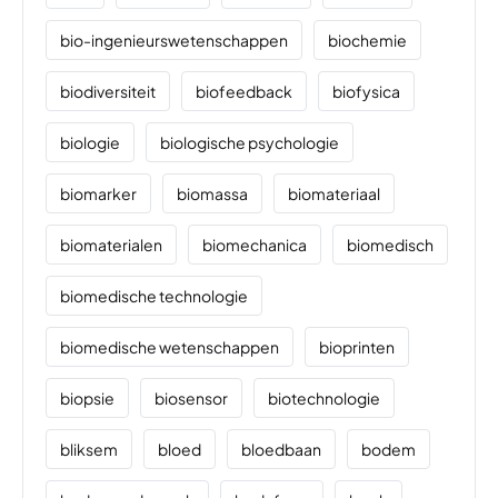
bio-ingenieurswetenschappen
biochemie
biodiversiteit
biofeedback
biofysica
biologie
biologische psychologie
biomarker
biomassa
biomateriaal
biomaterialen
biomechanica
biomedisch
biomedische technologie
biomedische wetenschappen
bioprinten
biopsie
biosensor
biotechnologie
bliksem
bloed
bloedbaan
bodem