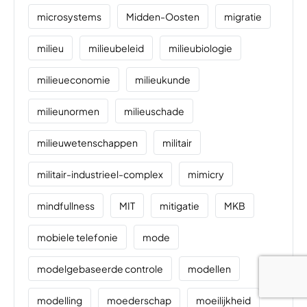
microsystems
Midden-Oosten
migratie
milieu
milieubeleid
milieubiologie
milieueconomie
milieukunde
milieunormen
milieuschade
milieuwetenschappen
militair
militair-industrieel-complex
mimicry
mindfullness
MIT
mitigatie
MKB
mobiele telefonie
mode
modelgebaseerde controle
modellen
modelling
moederschap
moeilijkheid