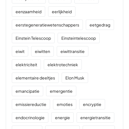
eenzaamheid
eerlijkheid
eerstegeneratiewetenschappers
eetgedrag
Einstein Telescoop
Einsteintelescoop
eiwit
eiwitten
eiwittransitie
elektriciteit
elektrotechniek
elementaire deeltjes
Elon Musk
emancipatie
emergentie
emissiereductie
emoties
encryptie
endocrinologie
energie
energietransitie