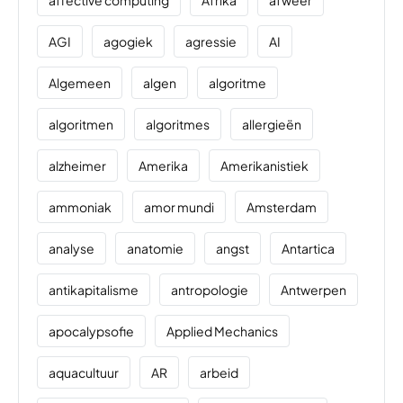
affective computing
Afrika
afweer
AGI
agogiek
agressie
AI
Algemeen
algen
algoritme
algoritmen
algoritmes
allergieën
alzheimer
Amerika
Amerikanistiek
ammoniak
amor mundi
Amsterdam
analyse
anatomie
angst
Antartica
antikapitalisme
antropologie
Antwerpen
apocalypsofie
Applied Mechanics
aquacultuur
AR
arbeid