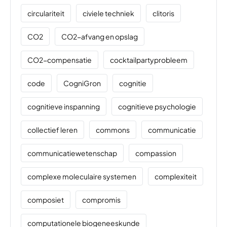
circulariteit
civiele techniek
clitoris
CO2
CO2-afvang en opslag
CO2-compensatie
cocktailpartyprobleem
code
CogniGron
cognitie
cognitieve inspanning
cognitieve psychologie
collectief leren
commons
communicatie
communicatiewetenschap
compassion
complexe moleculaire systemen
complexiteit
composiet
compromis
computationele biogeneeskunde