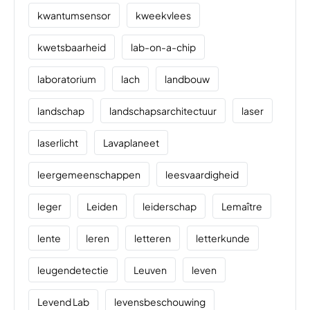
kwantumsensor
kweekvlees
kwetsbaarheid
lab-on-a-chip
laboratorium
lach
landbouw
landschap
landschapsarchitectuur
laser
laserlicht
Lavaplaneet
leergemeenschappen
leesvaardigheid
leger
Leiden
leiderschap
Lemaître
lente
leren
letteren
letterkunde
leugendetectie
Leuven
leven
Levend Lab
levensbeschouwing