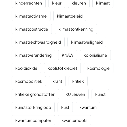
kinderrechten
kleur
kleuren
klimaat
klimaatactivisme
klimaatbeleid
klimaatobstructie
klimaatontkenning
klimaatrechtvaardigheid
klimaatveiligheid
klimaatverandering
KNAW
kolonialisme
kooldioxide
koolstofkrediet
kosmologie
kosmopolitiek
krant
kritiek
kritieke grondstoffen
KU Leuven
kunst
kunststofkringloop
kust
kwantum
kwantumcomputer
kwantumdots