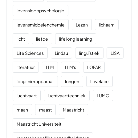
levenslooppsychologie
levensmiddelenchemie
Lezen
lichaam
licht
liefde
life long learning
Life Sciences
Lindau
linguïstiek
LISA
literatuur
LLM
LLM's
LOFAR
long-nierapparaat
longen
Lovelace
luchtvaart
luchtvaarttechniek
LUMC
maan
maast
Maastricht
Maastricht Universiteit