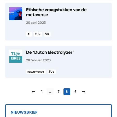
Ethische vraagstukken van de
metaverse
20 april 2023
AI
TUe
VR
De ‘Dutch Electrolyzer’
28 februari 2023
natuurkunde
TUe
Berichten paginering
Vorige pagina
Pagina
Pagina
Pagina
Pagina
Volgende pagina
1
…
7
8
9
NIEUWSBRIEF