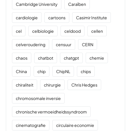
Cambridge University
Caraïben
cardiologie
cartoons
Casimir Institute
cel
celbiologie
celdood
cellen
celveroudering
censuur
CERN
chaos
chatbot
chatgpt
chemie
China
chip
ChipNL
chips
chiraliteit
chirurgie
Chris Hedges
chromosomale inversie
chronische vermoeidheidssyndroom
cinematografie
circulaire economie