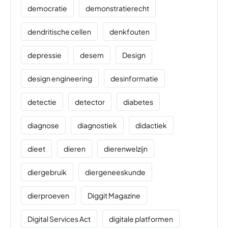
democratie
demonstratierecht
dendritische cellen
denkfouten
depressie
desem
Design
design engineering
desinformatie
detectie
detector
diabetes
diagnose
diagnostiek
didactiek
dieet
dieren
dierenwelzijn
diergebruik
diergeneeskunde
dierproeven
Diggit Magazine
Digital Services Act
digitale platformen