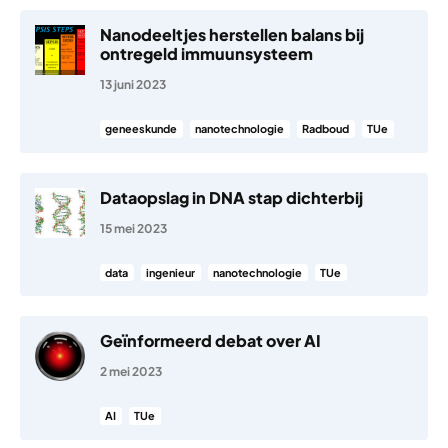
Nanodeeltjes herstellen balans bij
ontregeld immuunsysteem
13 juni 2023
geneeskunde
nanotechnologie
Radboud
TUe
Dataopslag in DNA stap dichterbij
15 mei 2023
data
ingenieur
nanotechnologie
TUe
Geïnformeerd debat over AI
2 mei 2023
AI
TUe