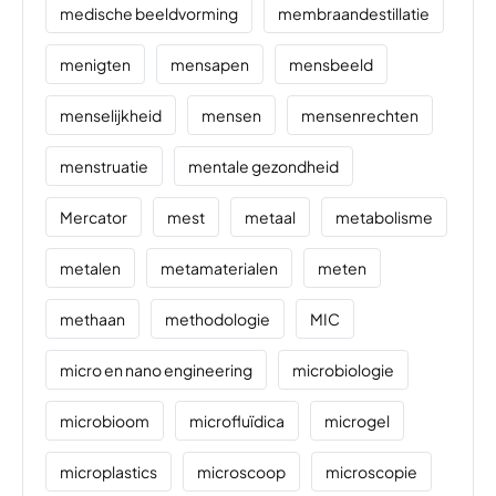
medische beeldvorming
membraandestillatie
menigten
mensapen
mensbeeld
menselijkheid
mensen
mensenrechten
menstruatie
mentale gezondheid
Mercator
mest
metaal
metabolisme
metalen
metamaterialen
meten
methaan
methodologie
MIC
micro en nano engineering
microbiologie
microbioom
microfluïdica
microgel
microplastics
microscoop
microscopie