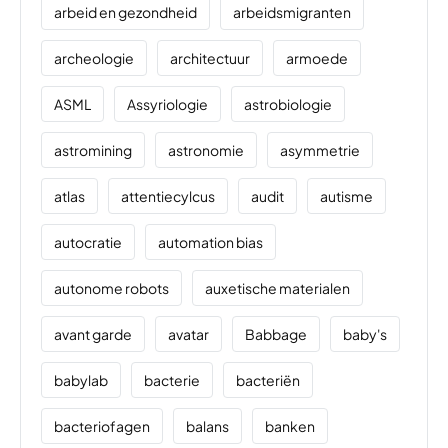
arbeid en gezondheid
arbeidsmigranten
archeologie
architectuur
armoede
ASML
Assyriologie
astrobiologie
astromining
astronomie
asymmetrie
atlas
attentiecylcus
audit
autisme
autocratie
automation bias
autonome robots
auxetische materialen
avant garde
avatar
Babbage
baby's
babylab
bacterie
bacteriën
bacteriofagen
balans
banken