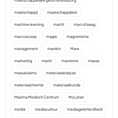
maatschappelijke gezondheidszorg
maatschappij
maatschappijleer
machine learning
macht
macrofaaag
macroscoop
magie
magnetisme
management
manikin
Mare
marketing
markt
marxisme
massa
massaclaims
materiaalanalyse
materiaalchemie
materiaalkunde
Maxima Medisch Centrum
McLuhan
media
mediacultuur
mediageletterdheid