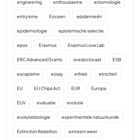
engineering
enthousiasme
entomologie
entryisme
Eoceen
epidemieën
epidemiologie
epistemische selectie
epos
Erasmus
Erasmus Love Lab
ERC Advanced Grants
eredoctoraat
ESB
escapisme
essay
ethiek
etniciteit
EU
EU Chips Act
EUR
Europa
EUV
evaluatie
evolutie
evolutiebiologie
experimentele natuurkunde
Extinction Rebellion
extreem weer