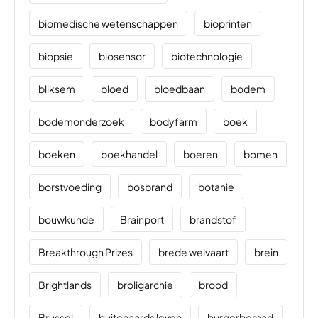
biomedische wetenschappen
bioprinten
biopsie
biosensor
biotechnologie
bliksem
bloed
bloedbaan
bodem
bodemonderzoek
bodyfarm
boek
boeken
boekhandel
boeren
bomen
borstvoeding
bosbrand
botanie
bouwkunde
Brainport
brandstof
Breakthrough Prizes
brede welvaart
brein
Brightlands
broligarchie
brood
Brussel
buitenaards leven
burgerberaad