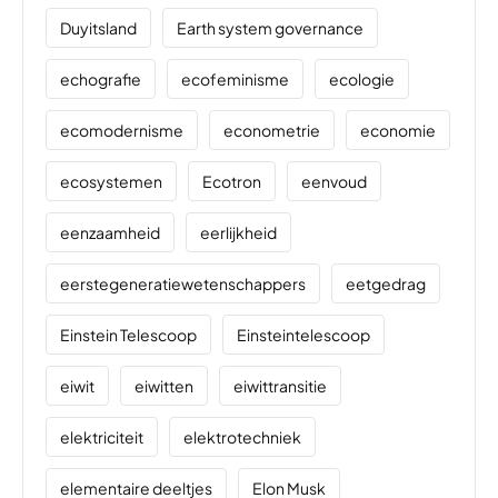
Duyitsland
Earth system governance
echografie
ecofeminisme
ecologie
ecomodernisme
econometrie
economie
ecosystemen
Ecotron
eenvoud
eenzaamheid
eerlijkheid
eerstegeneratiewetenschappers
eetgedrag
Einstein Telescoop
Einsteintelescoop
eiwit
eiwitten
eiwittransitie
elektriciteit
elektrotechniek
elementaire deeltjes
Elon Musk