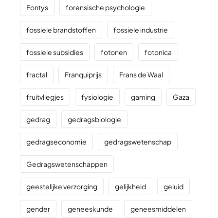
Fontys
forensische psychologie
fossiele brandstoffen
fossiele industrie
fossiele subsidies
fotonen
fotonica
fractal
Franquiprijs
Frans de Waal
fruitvliegjes
fysiologie
gaming
Gaza
gedrag
gedragsbiologie
gedragseconomie
gedragswetenschap
Gedragswetenschappen
geestelijke verzorging
gelijkheid
geluid
gender
geneeskunde
geneesmiddelen