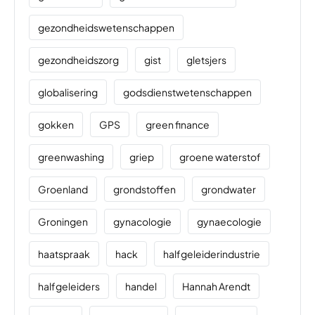
gezondheidswetenschappen
gezondheidszorg
gist
gletsjers
globalisering
godsdienstwetenschappen
gokken
GPS
green finance
greenwashing
griep
groene waterstof
Groenland
grondstoffen
grondwater
Groningen
gynacologie
gynaecologie
haatspraak
hack
halfgeleiderindustrie
halfgeleiders
handel
Hannah Arendt