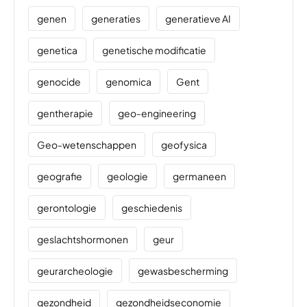
genen
generaties
generatieve AI
genetica
genetische modificatie
genocide
genomica
Gent
gentherapie
geo-engineering
Geo-wetenschappen
geofysica
geografie
geologie
germaneen
gerontologie
geschiedenis
geslachtshormonen
geur
geurarcheologie
gewasbescherming
gezondheid
gezondheidseconomie