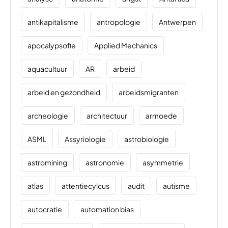
antikapitalisme
antropologie
Antwerpen
apocalypsofie
Applied Mechanics
aquacultuur
AR
arbeid
arbeid en gezondheid
arbeidsmigranten
archeologie
architectuur
armoede
ASML
Assyriologie
astrobiologie
astromining
astronomie
asymmetrie
atlas
attentiecylcus
audit
autisme
autocratie
automation bias