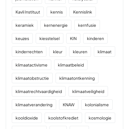
Kavli Instituut
kennis
Kennislink
keramiek
kernenergie
kernfusie
keuzes
kiesstelsel
KIN
kinderen
kinderrechten
kleur
kleuren
klimaat
klimaatactivisme
klimaatbeleid
klimaatobstructie
klimaatontkenning
klimaatrechtvaardigheid
klimaatveiligheid
klimaatverandering
KNAW
kolonialisme
kooldioxide
koolstofkrediet
kosmologie