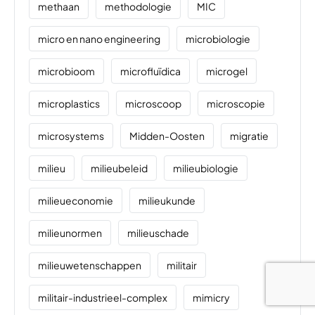
methaan
methodologie
MIC
micro en nano engineering
microbiologie
microbioom
microfluïdica
microgel
microplastics
microscoop
microscopie
microsystems
Midden-Oosten
migratie
milieu
milieubeleid
milieubiologie
milieueconomie
milieukunde
milieunormen
milieuschade
milieuwetenschappen
militair
militair-industrieel-complex
mimicry