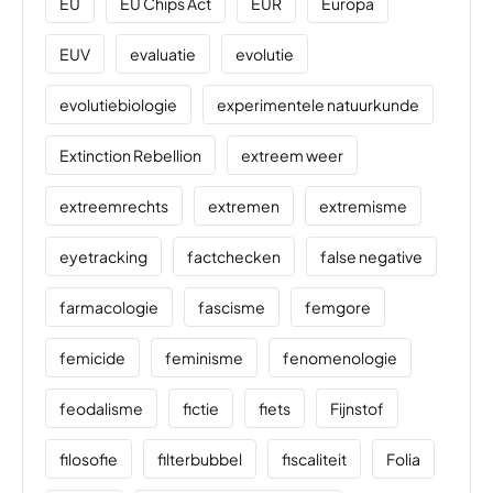
EU
EU Chips Act
EUR
Europa
EUV
evaluatie
evolutie
evolutiebiologie
experimentele natuurkunde
Extinction Rebellion
extreem weer
extreemrechts
extremen
extremisme
eyetracking
factchecken
false negative
farmacologie
fascisme
femgore
femicide
feminisme
fenomenologie
feodalisme
fictie
fiets
Fijnstof
filosofie
filterbubbel
fiscaliteit
Folia