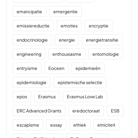
emancipatie
emergentie
emissiereductie
emoties
encryptie
endocrinologie
energie
energietransitie
engineering
enthousiasme
entomologie
entryisme
Eoceen
epidemieën
epidemiologie
epistemische selectie
epos
Erasmus
Erasmus Love Lab
ERC Advanced Grants
eredoctoraat
ESB
escapisme
essay
ethiek
etniciteit