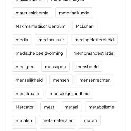
materiaalchemie
materiaalkunde
Maxima Medisch Centrum
McLuhan
media
mediacultuur
mediageletterdheid
medische beeldvorming
membraandestillatie
menigten
mensapen
mensbeeld
menselijkheid
mensen
mensenrechten
menstruatie
mentale gezondheid
Mercator
mest
metaal
metabolisme
metalen
metamaterialen
meten