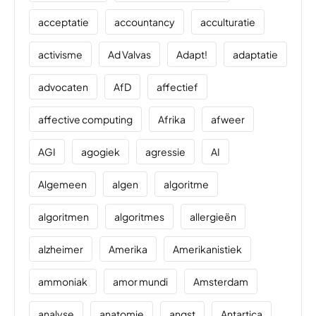
acceptatie
accountancy
acculturatie
activisme
Ad Valvas
Adapt!
adaptatie
advocaten
AfD
affectief
affective computing
Afrika
afweer
AGI
agogiek
agressie
AI
Algemeen
algen
algoritme
algoritmen
algoritmes
allergieën
alzheimer
Amerika
Amerikanistiek
ammoniak
amor mundi
Amsterdam
analyse
anatomie
angst
Antartica