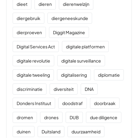
dieet
dieren
dierenwelzijn
diergebruik
diergeneeskunde
dierproeven
Diggit Magazine
Digital Services Act
digitale platformen
digitale revolutie
digitale surveillance
digitale tweeling
digitalisering
diplomatie
discriminatie
diversiteit
DNA
Donders Instituut
doodstraf
doorbraak
dromen
drones
DUB
due diligence
duinen
Duitsland
duurzaamheid