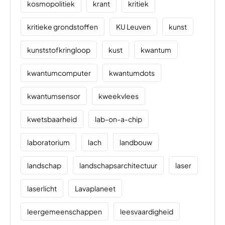
kosmopolitiek
krant
kritiek
kritieke grondstoffen
KU Leuven
kunst
kunststofkringloop
kust
kwantum
kwantumcomputer
kwantumdots
kwantumsensor
kweekvlees
kwetsbaarheid
lab-on-a-chip
laboratorium
lach
landbouw
landschap
landschapsarchitectuur
laser
laserlicht
Lavaplaneet
leergemeenschappen
leesvaardigheid