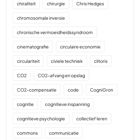
chiraliteit
chirurgie
Chris Hedges
chromosomale inversie
chronische vermoeidheidssyndroom
cinematografie
circulaire economie
circulariteit
civiele techniek
clitoris
CO2
CO2-afvang en opslag
CO2-compensatie
code
CogniGron
cognitie
cognitieve inspanning
cognitieve psychologie
collectief leren
commons
communicatie