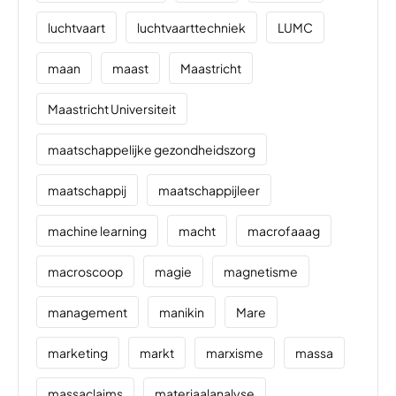
luchtvaart
luchtvaarttechniek
LUMC
maan
maast
Maastricht
Maastricht Universiteit
maatschappelijke gezondheidszorg
maatschappij
maatschappijleer
machine learning
macht
macrofaaag
macroscoop
magie
magnetisme
management
manikin
Mare
marketing
markt
marxisme
massa
massaclaims
materiaalanalyse