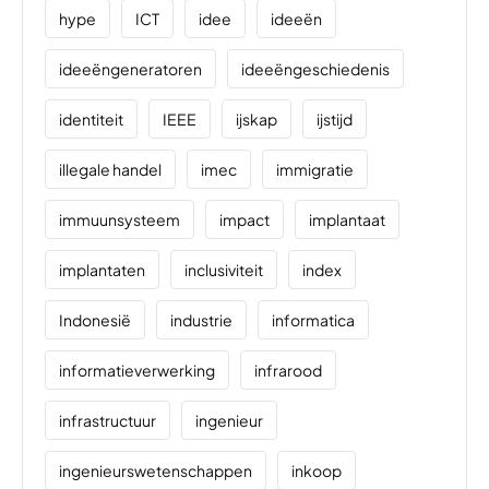
hype
ICT
idee
ideeën
ideeëngeneratoren
ideeëngeschiedenis
identiteit
IEEE
ijskap
ijstijd
illegale handel
imec
immigratie
immuunsysteem
impact
implantaat
implantaten
inclusiviteit
index
Indonesië
industrie
informatica
informatieverwerking
infrarood
infrastructuur
ingenieur
ingenieurswetenschappen
inkoop