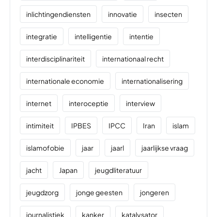
inlichtingendiensten
innovatie
insecten
integratie
intelligentie
intentie
interdisciplinariteit
internationaal recht
internationale economie
internationalisering
internet
interoceptie
interview
intimiteit
IPBES
IPCC
Iran
islam
islamofobie
jaar
jaarl
jaarlijkse vraag
jacht
Japan
jeugdliteratuur
jeugdzorg
jonge geesten
jongeren
journalistiek
kanker
katalysator