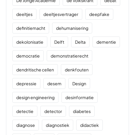
De Jonge Academie
de Volkskrant
debat
deeltjes
deeltjesvertrager
deepfake
definitiemacht
dehumanisering
dekolonisatie
Delft
Delta
dementie
democratie
demonstratierecht
dendritische cellen
denkfouten
depressie
desem
Design
design engineering
desinformatie
detectie
detector
diabetes
diagnose
diagnostiek
didactiek