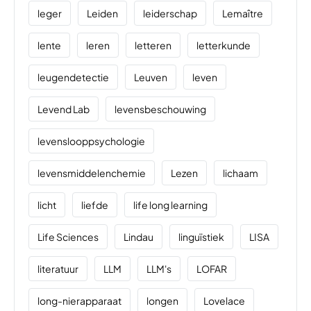
leger
Leiden
leiderschap
Lemaître
lente
leren
letteren
letterkunde
leugendetectie
Leuven
leven
Levend Lab
levensbeschouwing
levenslooppsychologie
levensmiddelenchemie
Lezen
lichaam
licht
liefde
life long learning
Life Sciences
Lindau
linguïstiek
LISA
literatuur
LLM
LLM's
LOFAR
long-nierapparaat
longen
Lovelace