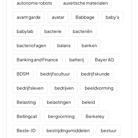
autonome robots
auxetische materialen
avant garde
avatar
Babbage
baby's
babylab
bacterie
bacteriën
bacteriofagen
balans
banken
Banking and Finance
batterij
Bayer AG
BDSM
bedrijfscultuur
bedrijfskunde
bedrijfsleven
bedrijven
beeldvorming
Belasting
belastingen
beleid
Bellingcat
bergvorming
Berkeley
Beste-ID
bestrijdingsmiddelen
bestuur