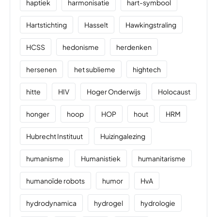
haptiek
harmonisatie
hart-symbool
Hartstichting
Hasselt
Hawkingstraling
HCSS
hedonisme
herdenken
hersenen
het sublieme
hightech
hitte
HIV
Hoger Onderwijs
Holocaust
honger
hoop
HOP
hout
HRM
Hubrecht Instituut
Huizingalezing
humanisme
Humanistiek
humanitarisme
humanoïde robots
humor
HvA
hydrodynamica
hydrogel
hydrologie