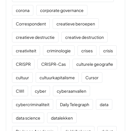
corona
corporate governance
Correspondent
creatieve beroepen
creatieve destructie
creative destruction
creativiteit
criminologie
crises
crisis
CRISPR
CRISPR-Cas
culturele geografie
cultuur
cultuurkapitalisme
Cursor
CWI
cyber
cyberaanvallen
cybercriminaliteit
Daily Telegraph
data
data science
datalekken