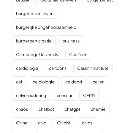
burgercollectieven
burgerlijke ongehoorzaamheid
burgerparticipatie
business
Cambridge University
Caraïben
cardiologie
cartoons
Casimir Institute
cel
celbiologie
celdood
cellen
celveroudering
censuur
CERN
chaos
chatbot
chatgpt
chemie
China
chip
ChipNL
chips