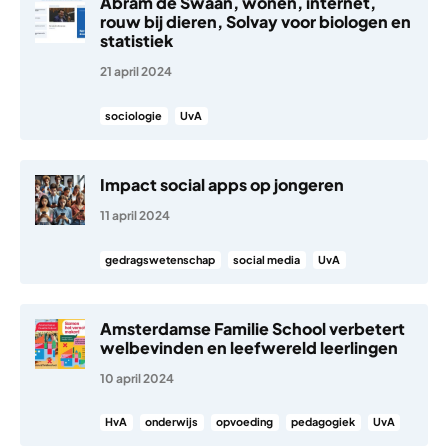
Abram de Swaan, wonen, internet,
rouw bij dieren, Solvay voor biologen en
statistiek
21 april 2024
sociologie
UvA
Impact social apps op jongeren
11 april 2024
gedragswetenschap
social media
UvA
Amsterdamse Familie School verbetert
welbevinden en leefwereld leerlingen
10 april 2024
HvA
onderwijs
opvoeding
pedagogiek
UvA