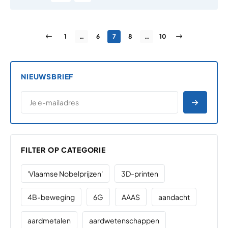
Berichten paginering
Vorige pagina
Pagina
Pagina
Pagina
Pagina
Pagina
Volgende pagin
1
…
6
7
8
…
10
NIEUWSBRIEF
*
E-MAILADRES
*
"
" geeft vereiste velden aan
AANME
FILTER OP CATEGORIE
'Vlaamse Nobelprijzen'
3D-printen
4B-beweging
6G
AAAS
aandacht
aardmetalen
aardwetenschappen