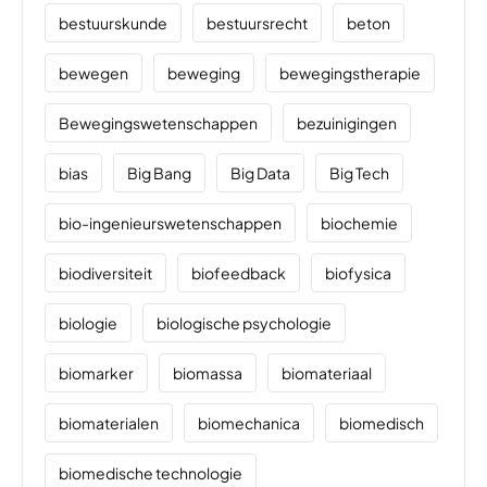
bestuurskunde
bestuursrecht
beton
bewegen
beweging
bewegingstherapie
Bewegingswetenschappen
bezuinigingen
bias
Big Bang
Big Data
Big Tech
bio-ingenieurswetenschappen
biochemie
biodiversiteit
biofeedback
biofysica
biologie
biologische psychologie
biomarker
biomassa
biomateriaal
biomaterialen
biomechanica
biomedisch
biomedische technologie