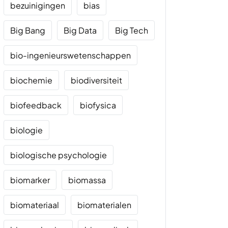
bezuinigingen
bias
Big Bang
Big Data
Big Tech
bio-ingenieurswetenschappen
biochemie
biodiversiteit
biofeedback
biofysica
biologie
biologische psychologie
biomarker
biomassa
biomateriaal
biomaterialen