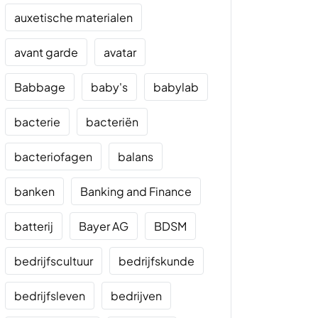
auxetische materialen
avant garde
avatar
Babbage
baby's
babylab
bacterie
bacteriën
bacteriofagen
balans
banken
Banking and Finance
batterij
Bayer AG
BDSM
bedrijfscultuur
bedrijfskunde
bedrijfsleven
bedrijven