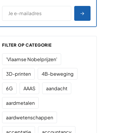
*
E-MAILADRES
*
"
" geeft vereiste velden aan
AANMELDEN
FILTER OP CATEGORIE
'Vlaamse Nobelprijzen'
3D-printen
4B-beweging
6G
AAAS
aandacht
aardmetalen
aardwetenschappen
acceptatie
accountancy