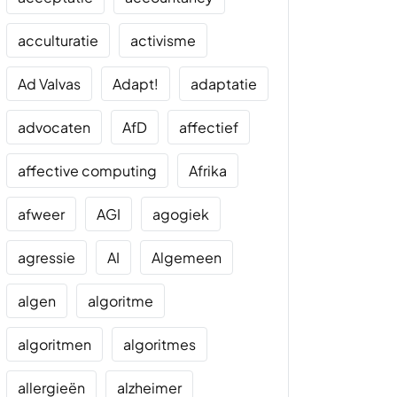
acculturatie
activisme
Ad Valvas
Adapt!
adaptatie
advocaten
AfD
affectief
affective computing
Afrika
afweer
AGI
agogiek
agressie
AI
Algemeen
algen
algoritme
algoritmen
algoritmes
allergieën
alzheimer