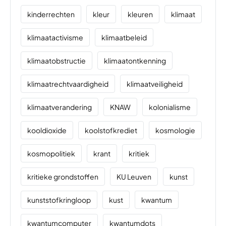
kinderrechten
kleur
kleuren
klimaat
klimaatactivisme
klimaatbeleid
klimaatobstructie
klimaatontkenning
klimaatrechtvaardigheid
klimaatveiligheid
klimaatverandering
KNAW
kolonialisme
kooldioxide
koolstofkrediet
kosmologie
kosmopolitiek
krant
kritiek
kritieke grondstoffen
KU Leuven
kunst
kunststofkringloop
kust
kwantum
kwantumcomputer
kwantumdots