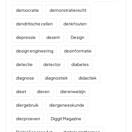
democratie
demonstratierecht
dendritische cellen
denkfouten
depressie
desem
Design
design engineering
desinformatie
detectie
detector
diabetes
diagnose
diagnostiek
didactiek
dieet
dieren
dierenwelzijn
diergebruik
diergeneeskunde
dierproeven
Diggit Magazine