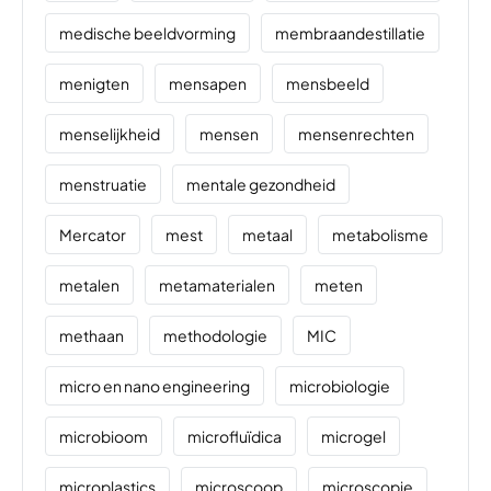
medische beeldvorming
membraandestillatie
menigten
mensapen
mensbeeld
menselijkheid
mensen
mensenrechten
menstruatie
mentale gezondheid
Mercator
mest
metaal
metabolisme
metalen
metamaterialen
meten
methaan
methodologie
MIC
micro en nano engineering
microbiologie
microbioom
microfluïdica
microgel
microplastics
microscoop
microscopie