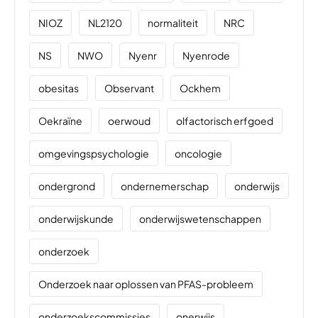
NIOZ
NL2120
normaliteit
NRC
NS
NWO
Nyenr
Nyenrode
obesitas
Observant
Ockhem
Oekraïne
oerwoud
olfactorisch erfgoed
omgevingspsychologie
oncologie
ondergrond
ondernemerschap
onderwijs
onderwijskunde
onderwijswetenschappen
onderzoek
Onderzoek naar oplossen van PFAS-probleem
onderzoekscommissies
onerwijs