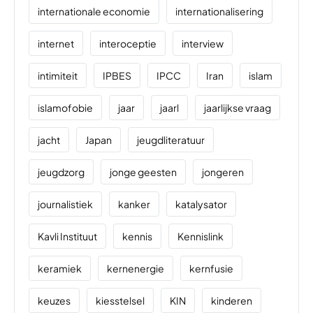
internationale economie
internationalisering
internet
interoceptie
interview
intimiteit
IPBES
IPCC
Iran
islam
islamofobie
jaar
jaarl
jaarlijkse vraag
jacht
Japan
jeugdliteratuur
jeugdzorg
jonge geesten
jongeren
journalistiek
kanker
katalysator
Kavli Instituut
kennis
Kennislink
keramiek
kernenergie
kernfusie
keuzes
kiesstelsel
KIN
kinderen