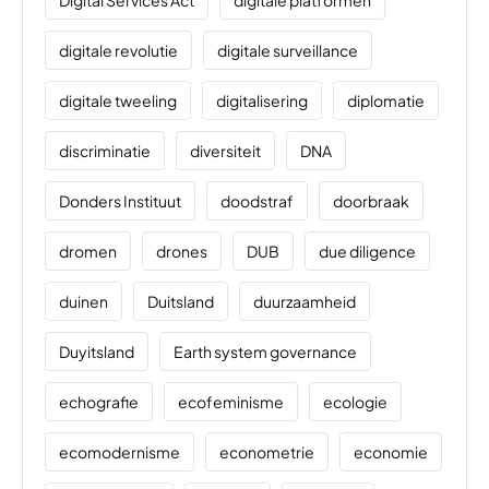
Digital Services Act
digitale platformen
digitale revolutie
digitale surveillance
digitale tweeling
digitalisering
diplomatie
discriminatie
diversiteit
DNA
Donders Instituut
doodstraf
doorbraak
dromen
drones
DUB
due diligence
duinen
Duitsland
duurzaamheid
Duyitsland
Earth system governance
echografie
ecofeminisme
ecologie
ecomodernisme
econometrie
economie