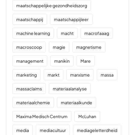
maatschappelijke gezondheidszorg
maatschappij
maatschappijleer
machine learning
macht
macrofaaag
macroscoop
magie
magnetisme
management
manikin
Mare
marketing
markt
marxisme
massa
massaclaims
materiaalanalyse
materiaalchemie
materiaalkunde
Maxima Medisch Centrum
McLuhan
media
mediacultuur
mediageletterdheid