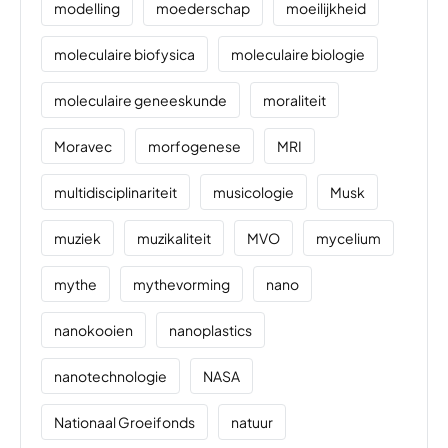
modelling
moederschap
moeilijkheid
moleculaire biofysica
moleculaire biologie
moleculaire geneeskunde
moraliteit
Moravec
morfogenese
MRI
multidisciplinariteit
musicologie
Musk
muziek
muzikaliteit
MVO
mycelium
mythe
mythevorming
nano
nanokooien
nanoplastics
nanotechnologie
NASA
Nationaal Groeifonds
natuur