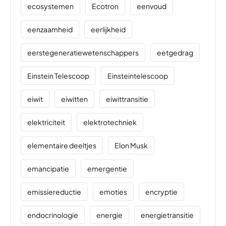
ecosystemen
Ecotron
eenvoud
eenzaamheid
eerlijkheid
eerstegeneratiewetenschappers
eetgedrag
Einstein Telescoop
Einsteintelescoop
eiwit
eiwitten
eiwittransitie
elektriciteit
elektrotechniek
elementaire deeltjes
Elon Musk
emancipatie
emergentie
emissiereductie
emoties
encryptie
endocrinologie
energie
energietransitie