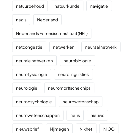
natuurbehoud
natuurkunde
navigatie
nazi's
Nederland
Nederlands Forensisch Instituut (NFL)
netcongestie
netwerken
neuraal netwerk
neurale netwerken
neurobiologie
neurofysiologie
neurolinguïstiek
neurologie
neuromorfische chips
neuropsychologie
neurowetenschap
neurowetenschappen
neus
nieuws
nieuwsbrief
Nijmegen
Nikhef
NIOO