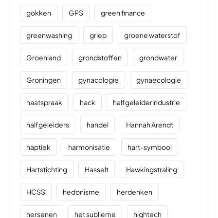
gokken
GPS
green finance
greenwashing
griep
groene waterstof
Groenland
grondstoffen
grondwater
Groningen
gynacologie
gynaecologie
haatspraak
hack
halfgeleiderindustrie
halfgeleiders
handel
Hannah Arendt
haptiek
harmonisatie
hart-symbool
Hartstichting
Hasselt
Hawkingstraling
HCSS
hedonisme
herdenken
hersenen
het sublieme
hightech