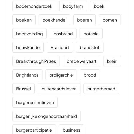
bodemonderzoek
bodyfarm
boek
boeken
boekhandel
boeren
bomen
borstvoeding
bosbrand
botanie
bouwkunde
Brainport
brandstof
Breakthrough Prizes
brede welvaart
brein
Brightlands
broligarchie
brood
Brussel
buitenaards leven
burgerberaad
burgercollectieven
burgerlijke ongehoorzaamheid
burgerparticipatie
business