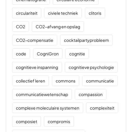
circulariteit
civiele techniek
clitoris
CO2
CO2-afvang en opslag
CO2-compensatie
cocktailpartyprobleem
code
CogniGron
cognitie
cognitieve inspanning
cognitieve psychologie
collectief leren
commons
communicatie
communicatiewetenschap
compassion
complexe moleculaire systemen
complexiteit
composiet
compromis