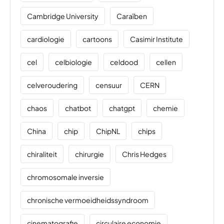
Cambridge University
Caraïben
cardiologie
cartoons
Casimir Institute
cel
celbiologie
celdood
cellen
celveroudering
censuur
CERN
chaos
chatbot
chatgpt
chemie
China
chip
ChipNL
chips
chiraliteit
chirurgie
Chris Hedges
chromosomale inversie
chronische vermoeidheidssyndroom
cinematografie
circulaire economie