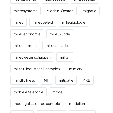
microsystems
Midden-Oosten
migratie
milieu
milieubeleid
milieubiologie
milieueconomie
milieukunde
milieunormen
milieuschade
milieuwetenschappen
militair
militair-industrieel-complex
mimicry
mindfullness
MIT
mitigatie
MKB
mobiele telefonie
mode
modelgebaseerde controle
modellen