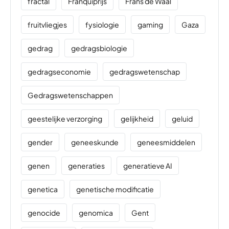
fractal
Franquiprijs
Frans de Waal
fruitvliegjes
fysiologie
gaming
Gaza
gedrag
gedragsbiologie
gedragseconomie
gedragswetenschap
Gedragswetenschappen
geestelijke verzorging
gelijkheid
geluid
gender
geneeskunde
geneesmiddelen
genen
generaties
generatieve AI
genetica
genetische modificatie
genocide
genomica
Gent