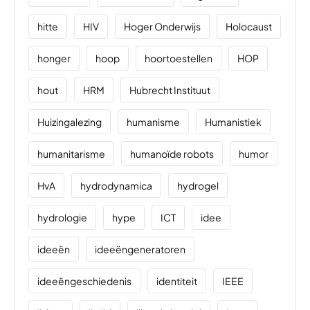
hitte
HIV
Hoger Onderwijs
Holocaust
honger
hoop
hoortoestellen
HOP
hout
HRM
Hubrecht Instituut
Huizingalezing
humanisme
Humanistiek
humanitarisme
humanoïde robots
humor
HvA
hydrodynamica
hydrogel
hydrologie
hype
ICT
idee
ideeën
ideeëngeneratoren
ideeëngeschiedenis
identiteit
IEEE