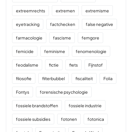
extreemrechts
extremen
extremisme
eyetracking
factchecken
false negative
farmacologie
fascisme
femgore
femicide
feminisme
fenomenologie
feodalisme
fictie
fiets
Fijnstof
filosofie
filterbubbel
fiscaliteit
Folia
Fontys
forensische psychologie
fossiele brandstoffen
fossiele industrie
fossiele subsidies
fotonen
fotonica