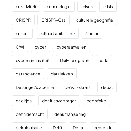
creativiteit
criminologie
crises
crisis
CRISPR
CRISPR-Cas
culturele geografie
cultuur
cultuurkapitalisme
Cursor
CWI
cyber
cyberaanvallen
cybercriminaliteit
Daily Telegraph
data
data science
datalekken
De Jonge Academie
de Volkskrant
debat
deeltjes
deeltjesvertrager
deepfake
definitiemacht
dehumanisering
dekolonisatie
Delft
Delta
dementie