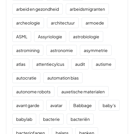
arbeid en gezondheid
arbeidsmigranten
archeologie
architectuur
armoede
ASML
Assyriologie
astrobiologie
astromining
astronomie
asymmetrie
atlas
attentiecylcus
audit
autisme
autocratie
automation bias
autonome robots
auxetische materialen
avant garde
avatar
Babbage
baby's
babylab
bacterie
bacteriën
bacteriofagen
balans
banken