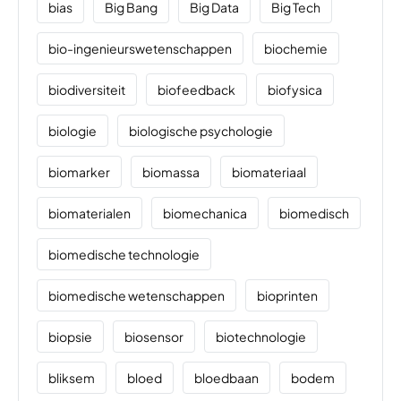
bias
Big Bang
Big Data
Big Tech
bio-ingenieurswetenschappen
biochemie
biodiversiteit
biofeedback
biofysica
biologie
biologische psychologie
biomarker
biomassa
biomateriaal
biomaterialen
biomechanica
biomedisch
biomedische technologie
biomedische wetenschappen
bioprinten
biopsie
biosensor
biotechnologie
bliksem
bloed
bloedbaan
bodem