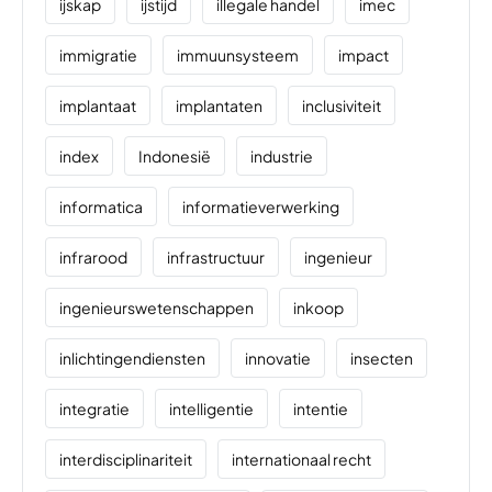
ijskap
ijstijd
illegale handel
imec
immigratie
immuunsysteem
impact
implantaat
implantaten
inclusiviteit
index
Indonesië
industrie
informatica
informatieverwerking
infrarood
infrastructuur
ingenieur
ingenieurswetenschappen
inkoop
inlichtingendiensten
innovatie
insecten
integratie
intelligentie
intentie
interdisciplinariteit
internationaal recht