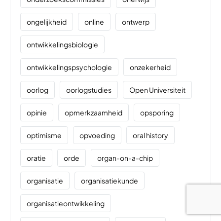
ongelijkheid
online
ontwerp
ontwikkelingsbiologie
ontwikkelingspsychologie
onzekerheid
oorlog
oorlogstudies
Open Universiteit
opinie
opmerkzaamheid
opsporing
optimisme
opvoeding
oral history
oratie
orde
organ-on-a-chip
organisatie
organisatiekunde
organisatieontwikkeling