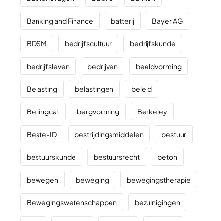
Banking and Finance
batterij
Bayer AG
BDSM
bedrijfscultuur
bedrijfskunde
bedrijfsleven
bedrijven
beeldvorming
Belasting
belastingen
beleid
Bellingcat
bergvorming
Berkeley
Beste-ID
bestrijdingsmiddelen
bestuur
bestuurskunde
bestuursrecht
beton
bewegen
beweging
bewegingstherapie
Bewegingswetenschappen
bezuinigingen