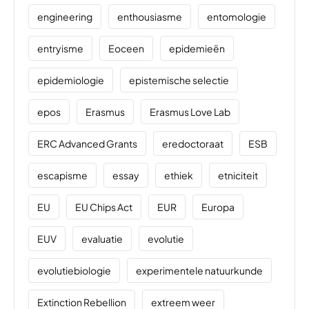
engineering
enthousiasme
entomologie
entryisme
Eoceen
epidemieën
epidemiologie
epistemische selectie
epos
Erasmus
Erasmus Love Lab
ERC Advanced Grants
eredoctoraat
ESB
escapisme
essay
ethiek
etniciteit
EU
EU Chips Act
EUR
Europa
EUV
evaluatie
evolutie
evolutiebiologie
experimentele natuurkunde
Extinction Rebellion
extreem weer