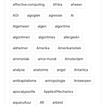
affective computing
Afrika
afweer
AGI
agogiek
agressie
AI
Algemeen
algen
algoritme
algoritmen
algoritmes
allergieën
alzheimer
Amerika
Amerikanistiek
ammoniak
amor mundi
Amsterdam
analyse
anatomie
angst
Antartica
antikapitalisme
antropologie
Antwerpen
apocalypsofie
Applied Mechanics
aquacultuur
AR
arbeid