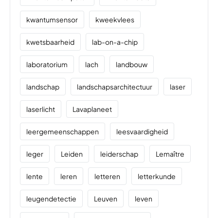
kwantumsensor
kweekvlees
kwetsbaarheid
lab-on-a-chip
laboratorium
lach
landbouw
landschap
landschapsarchitectuur
laser
laserlicht
Lavaplaneet
leergemeenschappen
leesvaardigheid
leger
Leiden
leiderschap
Lemaître
lente
leren
letteren
letterkunde
leugendetectie
Leuven
leven