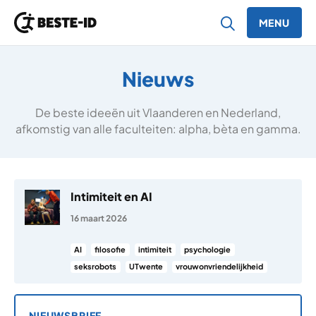
MENU
Ga naar inhoud
Nieuws
De beste ideeën uit Vlaanderen en Nederland,
afkomstig van alle faculteiten: alpha, bèta en gamma.
Intimiteit en AI
16 maart 2026
AI
filosofie
intimiteit
psychologie
seksrobots
UTwente
vrouwonvriendelijkheid
NIEUWSBRIEF