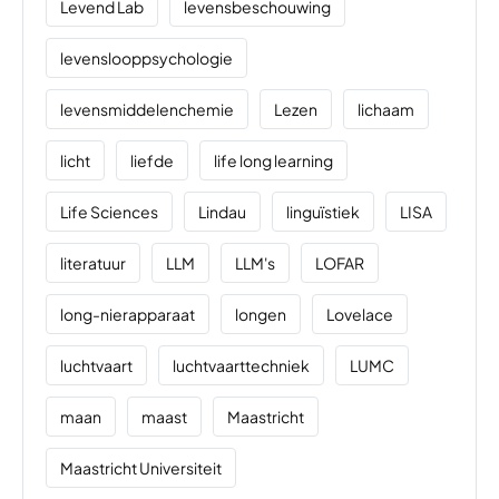
Levend Lab
levensbeschouwing
levenslooppsychologie
levensmiddelenchemie
Lezen
lichaam
licht
liefde
life long learning
Life Sciences
Lindau
linguïstiek
LISA
literatuur
LLM
LLM's
LOFAR
long-nierapparaat
longen
Lovelace
luchtvaart
luchtvaarttechniek
LUMC
maan
maast
Maastricht
Maastricht Universiteit