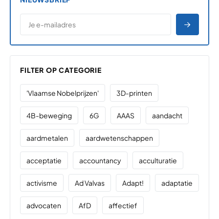
*
E-MAILADRES
*
"
" geeft vereiste velden aan
AANME
FILTER OP CATEGORIE
'Vlaamse Nobelprijzen'
3D-printen
4B-beweging
6G
AAAS
aandacht
aardmetalen
aardwetenschappen
acceptatie
accountancy
acculturatie
activisme
Ad Valvas
Adapt!
adaptatie
advocaten
AfD
affectief