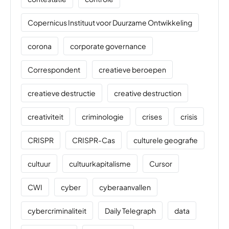
Copernicus Instituut voor Duurzame Ontwikkeling
corona
corporate governance
Correspondent
creatieve beroepen
creatieve destructie
creative destruction
creativiteit
criminologie
crises
crisis
CRISPR
CRISPR-Cas
culturele geografie
cultuur
cultuurkapitalisme
Cursor
CWI
cyber
cyberaanvallen
cybercriminaliteit
Daily Telegraph
data