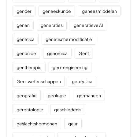
gender
geneeskunde
geneesmiddelen
genen
generaties
generatieve AI
genetica
genetische modificatie
genocide
genomica
Gent
gentherapie
geo-engineering
Geo-wetenschappen
geofysica
geografie
geologie
germaneen
gerontologie
geschiedenis
geslachtshormonen
geur