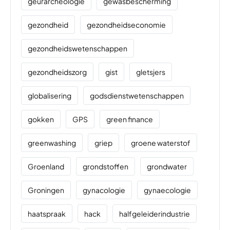
geurarcheologie
gewasbescherming
gezondheid
gezondheidseconomie
gezondheidswetenschappen
gezondheidszorg
gist
gletsjers
globalisering
godsdienstwetenschappen
gokken
GPS
green finance
greenwashing
griep
groene waterstof
Groenland
grondstoffen
grondwater
Groningen
gynacologie
gynaecologie
haatspraak
hack
halfgeleiderindustrie