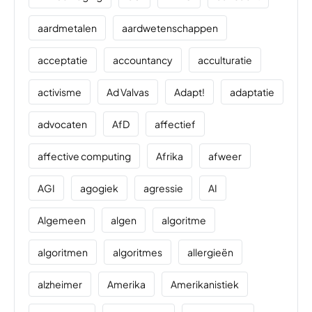
aardmetalen
aardwetenschappen
acceptatie
accountancy
acculturatie
activisme
Ad Valvas
Adapt!
adaptatie
advocaten
AfD
affectief
affective computing
Afrika
afweer
AGI
agogiek
agressie
AI
Algemeen
algen
algoritme
algoritmen
algoritmes
allergieën
alzheimer
Amerika
Amerikanistiek