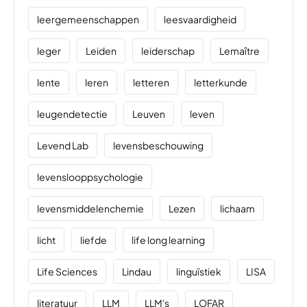
leergemeenschappen
leesvaardigheid
leger
Leiden
leiderschap
Lemaître
lente
leren
letteren
letterkunde
leugendetectie
Leuven
leven
Levend Lab
levensbeschouwing
levenslooppsychologie
levensmiddelenchemie
Lezen
lichaam
licht
liefde
life long learning
Life Sciences
Lindau
linguïstiek
LISA
literatuur
LLM
LLM's
LOFAR