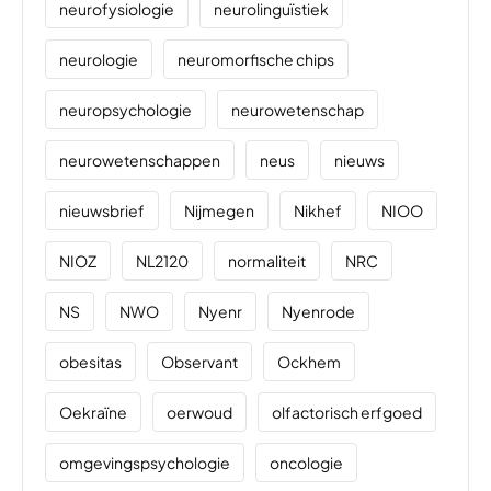
neurofysiologie
neurolinguïstiek
neurologie
neuromorfische chips
neuropsychologie
neurowetenschap
neurowetenschappen
neus
nieuws
nieuwsbrief
Nijmegen
Nikhef
NIOO
NIOZ
NL2120
normaliteit
NRC
NS
NWO
Nyenr
Nyenrode
obesitas
Observant
Ockhem
Oekraïne
oerwoud
olfactorisch erfgoed
omgevingspsychologie
oncologie