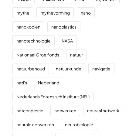
mythe
mythevorming
nano
nanokooien
nanoplastics
nanotechnologie
NASA
Nationaal Groeifonds
natuur
natuurbehoud
natuurkunde
navigatie
nazi's
Nederland
Nederlands Forensisch Instituut (NFL)
netcongestie
netwerken
neuraal netwerk
neurale netwerken
neurobiologie