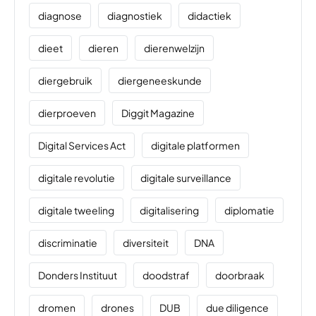
diagnose
diagnostiek
didactiek
dieet
dieren
dierenwelzijn
diergebruik
diergeneeskunde
dierproeven
Diggit Magazine
Digital Services Act
digitale platformen
digitale revolutie
digitale surveillance
digitale tweeling
digitalisering
diplomatie
discriminatie
diversiteit
DNA
Donders Instituut
doodstraf
doorbraak
dromen
drones
DUB
due diligence