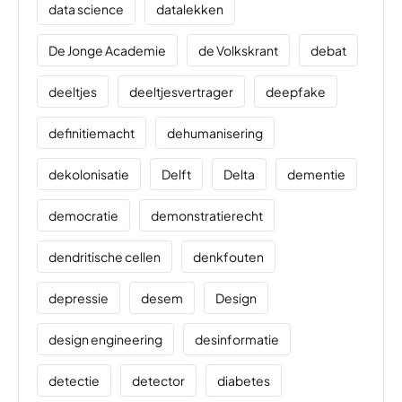
data science
datalekken
De Jonge Academie
de Volkskrant
debat
deeltjes
deeltjesvertrager
deepfake
definitiemacht
dehumanisering
dekolonisatie
Delft
Delta
dementie
democratie
demonstratierecht
dendritische cellen
denkfouten
depressie
desem
Design
design engineering
desinformatie
detectie
detector
diabetes