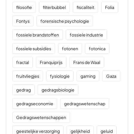
filosofie
filterbubbel
fiscaliteit
Folia
Fontys
forensische psychologie
fossiele brandstoffen
fossiele industrie
fossiele subsidies
fotonen
fotonica
fractal
Franquiprijs
Frans de Waal
fruitvliegjes
fysiologie
gaming
Gaza
gedrag
gedragsbiologie
gedragseconomie
gedragswetenschap
Gedragswetenschappen
geestelijke verzorging
gelijkheid
geluid