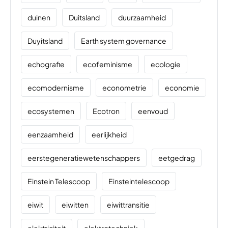
duinen
Duitsland
duurzaamheid
Duyitsland
Earth system governance
echografie
ecofeminisme
ecologie
ecomodernisme
econometrie
economie
ecosystemen
Ecotron
eenvoud
eenzaamheid
eerlijkheid
eerstegeneratiewetenschappers
eetgedrag
Einstein Telescoop
Einsteintelescoop
eiwit
eiwitten
eiwittransitie