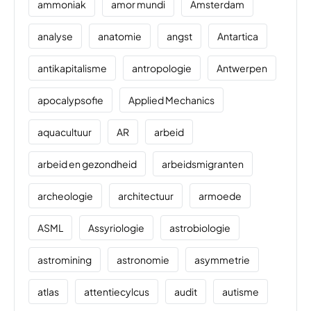
ammoniak
amor mundi
Amsterdam
analyse
anatomie
angst
Antartica
antikapitalisme
antropologie
Antwerpen
apocalypsofie
Applied Mechanics
aquacultuur
AR
arbeid
arbeid en gezondheid
arbeidsmigranten
archeologie
architectuur
armoede
ASML
Assyriologie
astrobiologie
astromining
astronomie
asymmetrie
atlas
attentiecylcus
audit
autisme