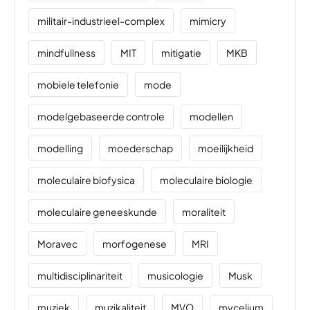
militair-industrieel-complex
mimicry
mindfullness
MIT
mitigatie
MKB
mobiele telefonie
mode
modelgebaseerde controle
modellen
modelling
moederschap
moeilijkheid
moleculaire biofysica
moleculaire biologie
moleculaire geneeskunde
moraliteit
Moravec
morfogenese
MRI
multidisciplinariteit
musicologie
Musk
muziek
muzikaliteit
MVO
mycelium