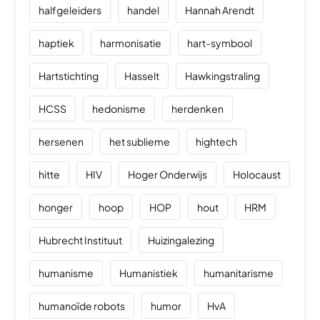
halfgeleiders
handel
Hannah Arendt
haptiek
harmonisatie
hart-symbool
Hartstichting
Hasselt
Hawkingstraling
HCSS
hedonisme
herdenken
hersenen
het sublieme
hightech
hitte
HIV
Hoger Onderwijs
Holocaust
honger
hoop
HOP
hout
HRM
Hubrecht Instituut
Huizingalezing
humanisme
Humanistiek
humanitarisme
humanoïde robots
humor
HvA