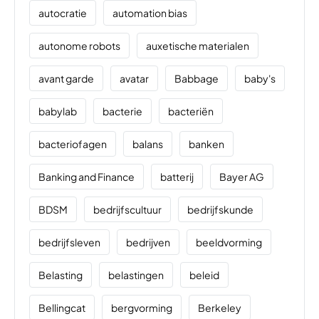
autocratie
automation bias
autonome robots
auxetische materialen
avant garde
avatar
Babbage
baby's
babylab
bacterie
bacteriën
bacteriofagen
balans
banken
Banking and Finance
batterij
Bayer AG
BDSM
bedrijfscultuur
bedrijfskunde
bedrijfsleven
bedrijven
beeldvorming
Belasting
belastingen
beleid
Bellingcat
bergvorming
Berkeley