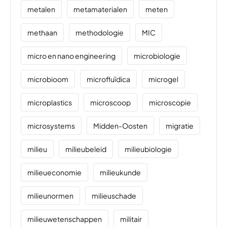
metalen
metamaterialen
meten
methaan
methodologie
MIC
micro en nano engineering
microbiologie
microbioom
microfluïdica
microgel
microplastics
microscoop
microscopie
microsystems
Midden-Oosten
migratie
milieu
milieubeleid
milieubiologie
milieueconomie
milieukunde
milieunormen
milieuschade
milieuwetenschappen
militair