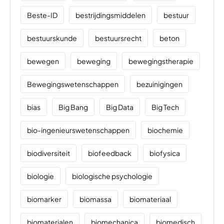
Beste-ID
bestrijdingsmiddelen
bestuur
bestuurskunde
bestuursrecht
beton
bewegen
beweging
bewegingstherapie
Bewegingswetenschappen
bezuinigingen
bias
Big Bang
Big Data
Big Tech
bio-ingenieurswetenschappen
biochemie
biodiversiteit
biofeedback
biofysica
biologie
biologische psychologie
biomarker
biomassa
biomateriaal
biomaterialen
biomechanica
biomedisch