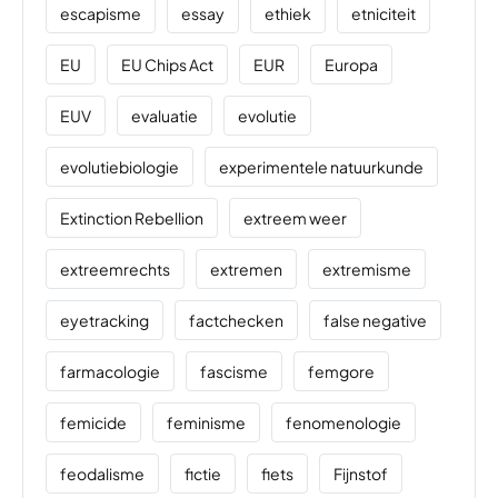
escapisme
essay
ethiek
etniciteit
EU
EU Chips Act
EUR
Europa
EUV
evaluatie
evolutie
evolutiebiologie
experimentele natuurkunde
Extinction Rebellion
extreem weer
extreemrechts
extremen
extremisme
eyetracking
factchecken
false negative
farmacologie
fascisme
femgore
femicide
feminisme
fenomenologie
feodalisme
fictie
fiets
Fijnstof