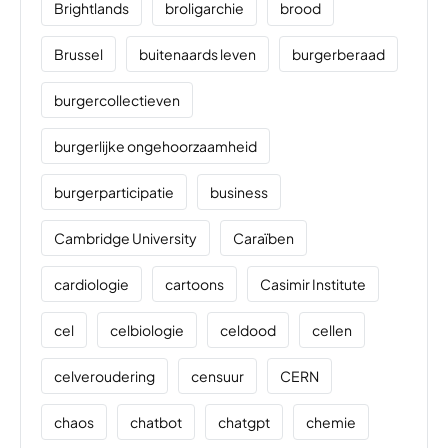
Brightlands
broligarchie
brood
Brussel
buitenaards leven
burgerberaad
burgercollectieven
burgerlijke ongehoorzaamheid
burgerparticipatie
business
Cambridge University
Caraïben
cardiologie
cartoons
Casimir Institute
cel
celbiologie
celdood
cellen
celveroudering
censuur
CERN
chaos
chatbot
chatgpt
chemie