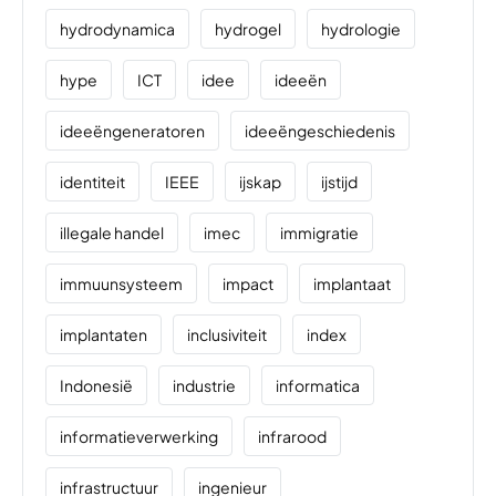
hydrodynamica
hydrogel
hydrologie
hype
ICT
idee
ideeën
ideeëngeneratoren
ideeëngeschiedenis
identiteit
IEEE
ijskap
ijstijd
illegale handel
imec
immigratie
immuunsysteem
impact
implantaat
implantaten
inclusiviteit
index
Indonesië
industrie
informatica
informatieverwerking
infrarood
infrastructuur
ingenieur