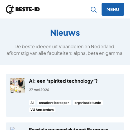
MENU
Ga naar inhoud
Nieuws
De beste ideeën uit Vlaanderen en Nederland,
afkomstig van alle faculteiten: alpha, bèta en gamma.
AI: een ‘spirited technology’?
27 mei 2026
AI
creatieve beroepen
organisatiekunde
VU Amsterdam
Fossiele reuzenslak toont Europese