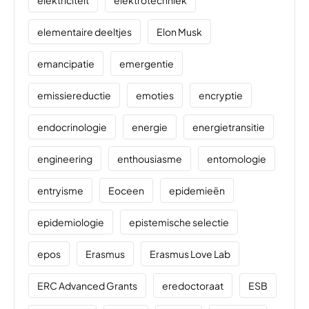
elektriciteit
elektrotechniek
elementaire deeltjes
Elon Musk
emancipatie
emergentie
emissiereductie
emoties
encryptie
endocrinologie
energie
energietransitie
engineering
enthousiasme
entomologie
entryisme
Eoceen
epidemieën
epidemiologie
epistemische selectie
epos
Erasmus
Erasmus Love Lab
ERC Advanced Grants
eredoctoraat
ESB