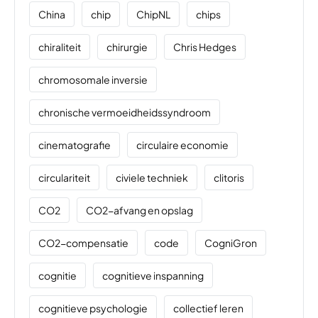
China
chip
ChipNL
chips
chiraliteit
chirurgie
Chris Hedges
chromosomale inversie
chronische vermoeidheidssyndroom
cinematografie
circulaire economie
circulariteit
civiele techniek
clitoris
CO2
CO2-afvang en opslag
CO2-compensatie
code
CogniGron
cognitie
cognitieve inspanning
cognitieve psychologie
collectief leren