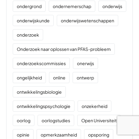
ondergrond
ondernemerschap
onderwijs
onderwijskunde
onderwijswetenschappen
onderzoek
Onderzoek naar oplossen van PFAS-probleem
onderzoekscommissies
onerwijs
ongelijkheid
online
ontwerp
ontwikkelingsbiologie
ontwikkelingspsychologie
onzekerheid
oorlog
oorlogstudies
Open Universiteit
opinie
opmerkzaamheid
opsporing