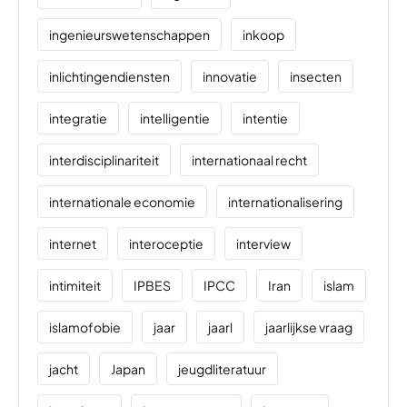
ingenieurswetenschappen
inkoop
inlichtingendiensten
innovatie
insecten
integratie
intelligentie
intentie
interdisciplinariteit
internationaal recht
internationale economie
internationalisering
internet
interoceptie
interview
intimiteit
IPBES
IPCC
Iran
islam
islamofobie
jaar
jaarl
jaarlijkse vraag
jacht
Japan
jeugdliteratuur