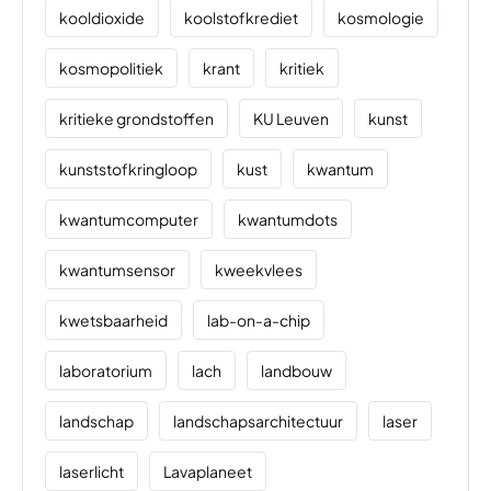
kooldioxide
koolstofkrediet
kosmologie
kosmopolitiek
krant
kritiek
kritieke grondstoffen
KU Leuven
kunst
kunststofkringloop
kust
kwantum
kwantumcomputer
kwantumdots
kwantumsensor
kweekvlees
kwetsbaarheid
lab-on-a-chip
laboratorium
lach
landbouw
landschap
landschapsarchitectuur
laser
laserlicht
Lavaplaneet