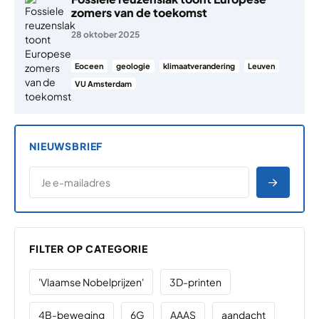
zomers van de toekomst
28 oktober 2025
Eoceen
geologie
klimaatverandering
Leuven
VU Amsterdam
NIEUWSBRIEF
*
E-MAILADRES
*
"
" geeft vereiste velden aan
AANME
FILTER OP CATEGORIE
'Vlaamse Nobelprijzen'
3D-printen
4B-beweging
6G
AAAS
aandacht