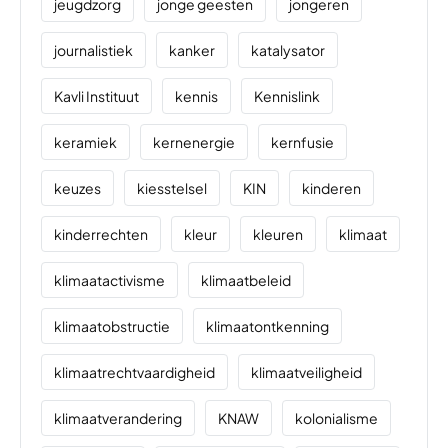
jeugdzorg
jonge geesten
jongeren
journalistiek
kanker
katalysator
Kavli Instituut
kennis
Kennislink
keramiek
kernenergie
kernfusie
keuzes
kiesstelsel
KIN
kinderen
kinderrechten
kleur
kleuren
klimaat
klimaatactivisme
klimaatbeleid
klimaatobstructie
klimaatontkenning
klimaatrechtvaardigheid
klimaatveiligheid
klimaatverandering
KNAW
kolonialisme