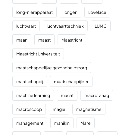
long-nierapparaat
longen
Lovelace
luchtvaart
luchtvaarttechniek
LUMC
maan
maast
Maastricht
Maastricht Universiteit
maatschappelijke gezondheidszorg
maatschappij
maatschappijleer
machine learning
macht
macrofaaag
macroscoop
magie
magnetisme
management
manikin
Mare