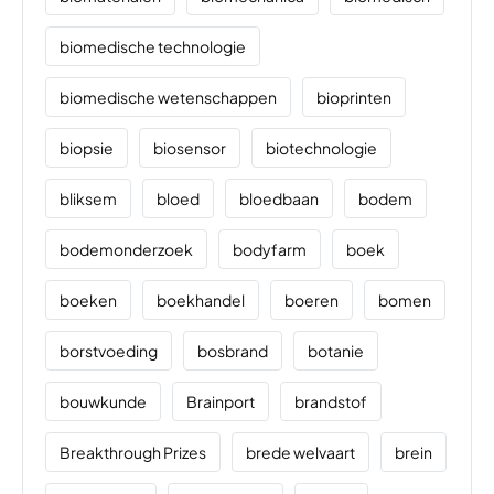
biomedische technologie
biomedische wetenschappen
bioprinten
biopsie
biosensor
biotechnologie
bliksem
bloed
bloedbaan
bodem
bodemonderzoek
bodyfarm
boek
boeken
boekhandel
boeren
bomen
borstvoeding
bosbrand
botanie
bouwkunde
Brainport
brandstof
Breakthrough Prizes
brede welvaart
brein