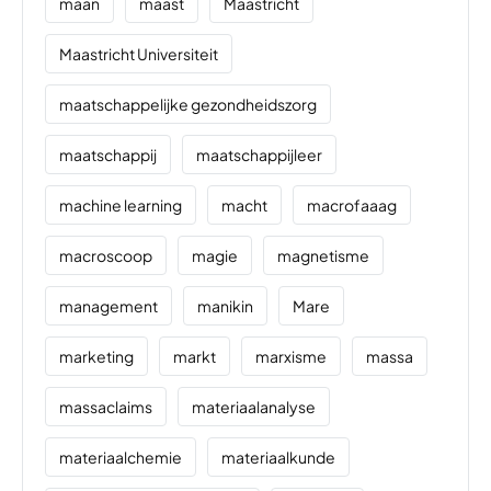
maan
maast
Maastricht
Maastricht Universiteit
maatschappelijke gezondheidszorg
maatschappij
maatschappijleer
machine learning
macht
macrofaaag
macroscoop
magie
magnetisme
management
manikin
Mare
marketing
markt
marxisme
massa
massaclaims
materiaalanalyse
materiaalchemie
materiaalkunde