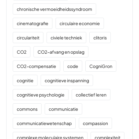
chronische vermoeidheidssyndroom
cinematografie
circulaire economie
circulariteit
civiele techniek
clitoris
CO2
CO2-afvang en opslag
CO2-compensatie
code
CogniGron
cognitie
cognitieve inspanning
cognitieve psychologie
collectief leren
commons
communicatie
communicatiewetenschap
compassion
complexe moleculaire systemen
complexiteit