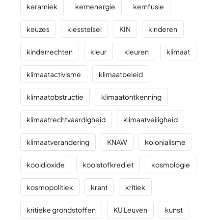
keramiek
kernenergie
kernfusie
keuzes
kiesstelsel
KIN
kinderen
kinderrechten
kleur
kleuren
klimaat
klimaatactivisme
klimaatbeleid
klimaatobstructie
klimaatontkenning
klimaatrechtvaardigheid
klimaatveiligheid
klimaatverandering
KNAW
kolonialisme
kooldioxide
koolstofkrediet
kosmologie
kosmopolitiek
krant
kritiek
kritieke grondstoffen
KU Leuven
kunst