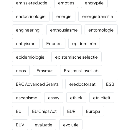
emissiereductie
emoties
encryptie
endocrinologie
energie
energietransitie
engineering
enthousiasme
entomologie
entryisme
Eoceen
epidemieën
epidemiologie
epistemische selectie
epos
Erasmus
Erasmus Love Lab
ERC Advanced Grants
eredoctoraat
ESB
escapisme
essay
ethiek
etniciteit
EU
EU Chips Act
EUR
Europa
EUV
evaluatie
evolutie