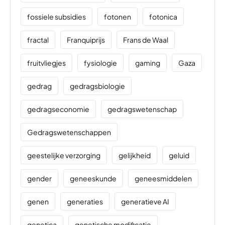
fossiele subsidies
fotonen
fotonica
fractal
Franquiprijs
Frans de Waal
fruitvliegjes
fysiologie
gaming
Gaza
gedrag
gedragsbiologie
gedragseconomie
gedragswetenschap
Gedragswetenschappen
geestelijke verzorging
gelijkheid
geluid
gender
geneeskunde
geneesmiddelen
genen
generaties
generatieve AI
genetica
genetische modificatie