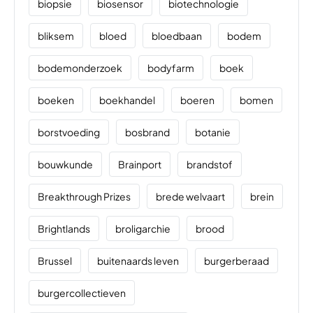
biopsie
biosensor
biotechnologie
bliksem
bloed
bloedbaan
bodem
bodemonderzoek
bodyfarm
boek
boeken
boekhandel
boeren
bomen
borstvoeding
bosbrand
botanie
bouwkunde
Brainport
brandstof
Breakthrough Prizes
brede welvaart
brein
Brightlands
broligarchie
brood
Brussel
buitenaards leven
burgerberaad
burgercollectieven