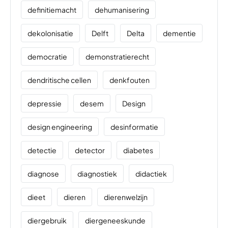
definitiemacht
dehumanisering
dekolonisatie
Delft
Delta
dementie
democratie
demonstratierecht
dendritische cellen
denkfouten
depressie
desem
Design
design engineering
desinformatie
detectie
detector
diabetes
diagnose
diagnostiek
didactiek
dieet
dieren
dierenwelzijn
diergebruik
diergeneeskunde