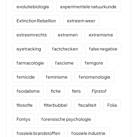
evolutiebiologie
experimentele natuurkunde
Extinction Rebellion
extreem weer
extreemrechts
extremen
extremisme
eyetracking
factchecken
false negative
farmacologie
fascisme
femgore
femicide
feminisme
fenomenologie
feodalisme
fictie
fiets
Fijnstof
filosofie
filterbubbel
fiscaliteit
Folia
Fontys
forensische psychologie
fossiele brandstoffen
fossiele industrie