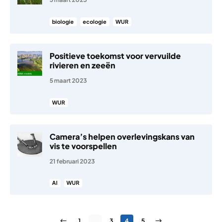
biologie
ecologie
WUR
Positieve toekomst voor vervuilde
rivieren en zeeën
5 maart 2023
WUR
Camera’s helpen overlevingskans van
vis te voorspellen
21 februari 2023
AI
WUR
Berichten paginering
Vorige pagina
Pagina
Pagina
Pagina
Pagina
Volgende pagina
1
…
3
4
5