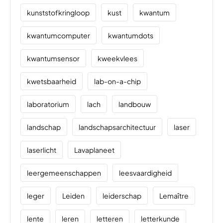
kunststofkringloop
kust
kwantum
kwantumcomputer
kwantumdots
kwantumsensor
kweekvlees
kwetsbaarheid
lab-on-a-chip
laboratorium
lach
landbouw
landschap
landschapsarchitectuur
laser
laserlicht
Lavaplaneet
leergemeenschappen
leesvaardigheid
leger
Leiden
leiderschap
Lemaître
lente
leren
letteren
letterkunde