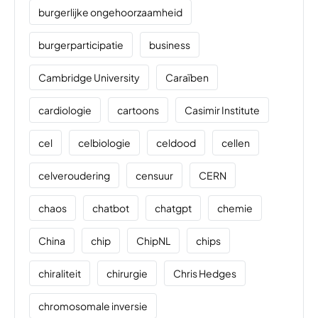
burgerlijke ongehoorzaamheid
burgerparticipatie
business
Cambridge University
Caraïben
cardiologie
cartoons
Casimir Institute
cel
celbiologie
celdood
cellen
celveroudering
censuur
CERN
chaos
chatbot
chatgpt
chemie
China
chip
ChipNL
chips
chiraliteit
chirurgie
Chris Hedges
chromosomale inversie