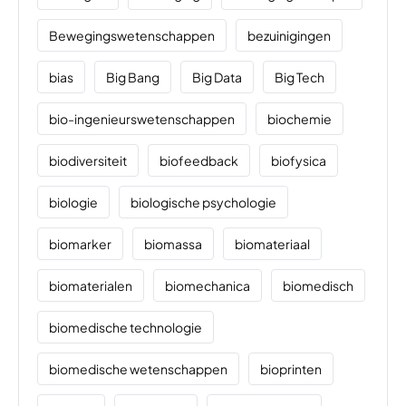
Bewegingswetenschappen
bezuinigingen
bias
Big Bang
Big Data
Big Tech
bio-ingenieurswetenschappen
biochemie
biodiversiteit
biofeedback
biofysica
biologie
biologische psychologie
biomarker
biomassa
biomateriaal
biomaterialen
biomechanica
biomedisch
biomedische technologie
biomedische wetenschappen
bioprinten