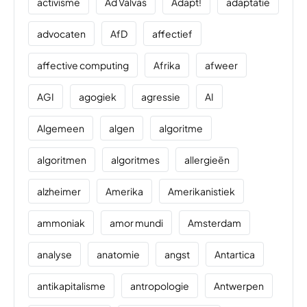
activisme
Ad Valvas
Adapt!
adaptatie
advocaten
AfD
affectief
affective computing
Afrika
afweer
AGI
agogiek
agressie
AI
Algemeen
algen
algoritme
algoritmen
algoritmes
allergieën
alzheimer
Amerika
Amerikanistiek
ammoniak
amor mundi
Amsterdam
analyse
anatomie
angst
Antartica
antikapitalisme
antropologie
Antwerpen