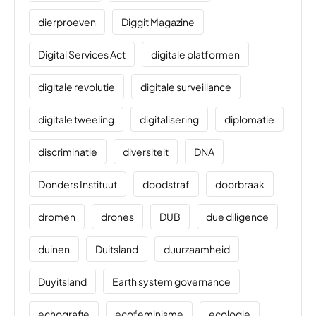
dierproeven
Diggit Magazine
Digital Services Act
digitale platformen
digitale revolutie
digitale surveillance
digitale tweeling
digitalisering
diplomatie
discriminatie
diversiteit
DNA
Donders Instituut
doodstraf
doorbraak
dromen
drones
DUB
due diligence
duinen
Duitsland
duurzaamheid
Duyitsland
Earth system governance
echografie
ecofeminisme
ecologie