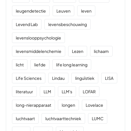
leugendetectie
Leuven
leven
Levend Lab
levensbeschouwing
levenslooppsychologie
levensmiddelenchemie
Lezen
lichaam
licht
liefde
life long learning
Life Sciences
Lindau
linguïstiek
LISA
literatuur
LLM
LLM's
LOFAR
long-nierapparaat
longen
Lovelace
luchtvaart
luchtvaarttechniek
LUMC