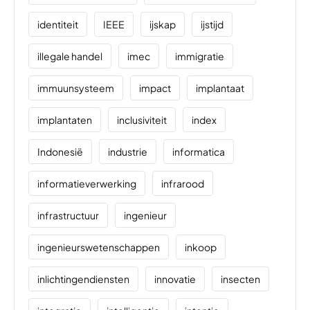
identiteit
IEEE
ijskap
ijstijd
illegale handel
imec
immigratie
immuunsysteem
impact
implantaat
implantaten
inclusiviteit
index
Indonesië
industrie
informatica
informatieverwerking
infrarood
infrastructuur
ingenieur
ingenieurswetenschappen
inkoop
inlichtingendiensten
innovatie
insecten