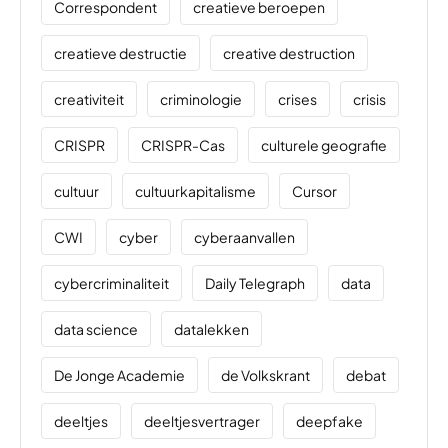
Correspondent
creatieve beroepen
creatieve destructie
creative destruction
creativiteit
criminologie
crises
crisis
CRISPR
CRISPR-Cas
culturele geografie
cultuur
cultuurkapitalisme
Cursor
CWI
cyber
cyberaanvallen
cybercriminaliteit
Daily Telegraph
data
data science
datalekken
De Jonge Academie
de Volkskrant
debat
deeltjes
deeltjesvertrager
deepfake