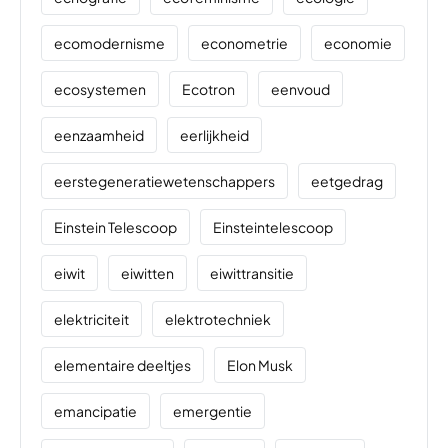
ecomodernisme
econometrie
economie
ecosystemen
Ecotron
eenvoud
eenzaamheid
eerlijkheid
eerstegeneratiewetenschappers
eetgedrag
Einstein Telescoop
Einsteintelescoop
eiwit
eiwitten
eiwittransitie
elektriciteit
elektrotechniek
elementaire deeltjes
Elon Musk
emancipatie
emergentie