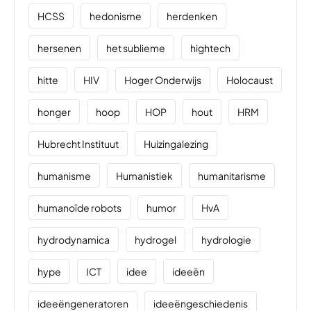
HCSS
hedonisme
herdenken
hersenen
het sublieme
hightech
hitte
HIV
Hoger Onderwijs
Holocaust
honger
hoop
HOP
hout
HRM
Hubrecht Instituut
Huizingalezing
humanisme
Humanistiek
humanitarisme
humanoïde robots
humor
HvA
hydrodynamica
hydrogel
hydrologie
hype
ICT
idee
ideeën
ideeëngeneratoren
ideeëngeschiedenis