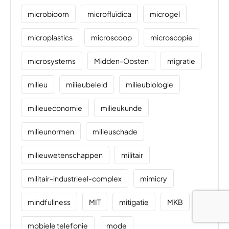
microbioom
microfluïdica
microgel
microplastics
microscoop
microscopie
microsystems
Midden-Oosten
migratie
milieu
milieubeleid
milieubiologie
milieueconomie
milieukunde
milieunormen
milieuschade
milieuwetenschappen
militair
militair-industrieel-complex
mimicry
mindfullness
MIT
mitigatie
MKB
mobiele telefonie
mode