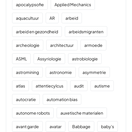
apocalypsofie
Applied Mechanics
aquacultuur
AR
arbeid
arbeid en gezondheid
arbeidsmigranten
archeologie
architectuur
armoede
ASML
Assyriologie
astrobiologie
astromining
astronomie
asymmetrie
atlas
attentiecylcus
audit
autisme
autocratie
automation bias
autonome robots
auxetische materialen
avant garde
avatar
Babbage
baby's