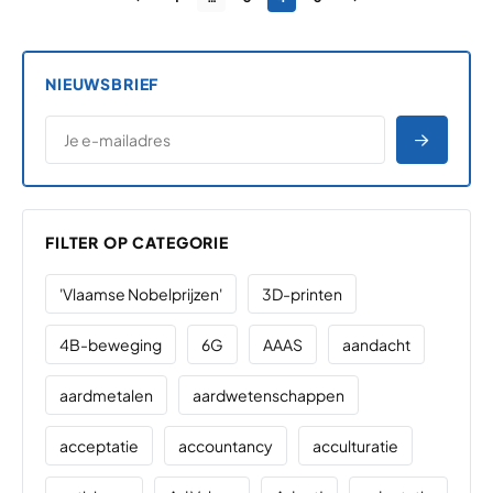
NIEUWSBRIEF
*
E-MAILADRES
*
"
" geeft vereiste velden aan
AANME
FILTER OP CATEGORIE
'Vlaamse Nobelprijzen'
3D-printen
4B-beweging
6G
AAAS
aandacht
aardmetalen
aardwetenschappen
acceptatie
accountancy
acculturatie