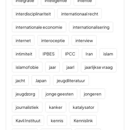
integratie
intelligentie
intentie
interdisciplinariteit
internationaal recht
internationale economie
internationalisering
internet
interoceptie
interview
intimiteit
IPBES
IPCC
Iran
islam
islamofobie
jaar
jaarl
jaarlijkse vraag
jacht
Japan
jeugdliteratuur
jeugdzorg
jonge geesten
jongeren
journalistiek
kanker
katalysator
Kavli Instituut
kennis
Kennislink