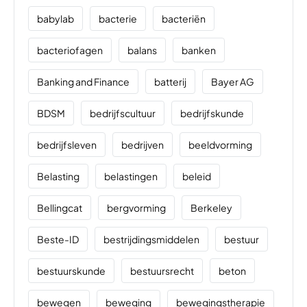
babylab
bacterie
bacteriën
bacteriofagen
balans
banken
Banking and Finance
batterij
Bayer AG
BDSM
bedrijfscultuur
bedrijfskunde
bedrijfsleven
bedrijven
beeldvorming
Belasting
belastingen
beleid
Bellingcat
bergvorming
Berkeley
Beste-ID
bestrijdingsmiddelen
bestuur
bestuurskunde
bestuursrecht
beton
bewegen
beweging
bewegingstherapie