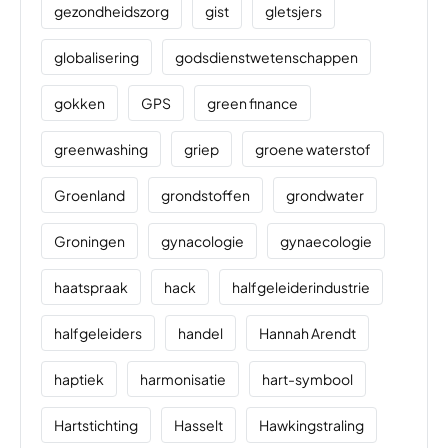
gezondheidszorg
gist
gletsjers
globalisering
godsdienstwetenschappen
gokken
GPS
green finance
greenwashing
griep
groene waterstof
Groenland
grondstoffen
grondwater
Groningen
gynacologie
gynaecologie
haatspraak
hack
halfgeleiderindustrie
halfgeleiders
handel
Hannah Arendt
haptiek
harmonisatie
hart-symbool
Hartstichting
Hasselt
Hawkingstraling