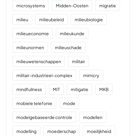
microsystems
Midden-Oosten
migratie
milieu
milieubeleid
milieubiologie
milieueconomie
milieukunde
milieunormen
milieuschade
milieuwetenschappen
militair
militair-industrieel-complex
mimicry
mindfullness
MIT
mitigatie
MKB
mobiele telefonie
mode
modelgebaseerde controle
modellen
modelling
moederschap
moeilijkheid