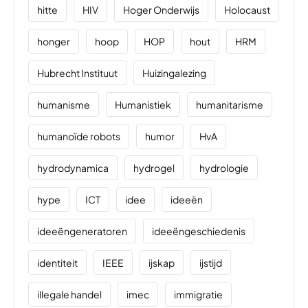
hitte
HIV
Hoger Onderwijs
Holocaust
honger
hoop
HOP
hout
HRM
Hubrecht Instituut
Huizingalezing
humanisme
Humanistiek
humanitarisme
humanoïde robots
humor
HvA
hydrodynamica
hydrogel
hydrologie
hype
ICT
idee
ideeën
ideeëngeneratoren
ideeëngeschiedenis
identiteit
IEEE
ijskap
ijstijd
illegale handel
imec
immigratie