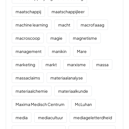
maatschappij
maatschappijleer
machine learning
macht
macrofaaag
macroscoop
magie
magnetisme
management
manikin
Mare
marketing
markt
marxisme
massa
massaclaims
materiaalanalyse
materiaalchemie
materiaalkunde
Maxima Medisch Centrum
McLuhan
media
mediacultuur
mediageletterdheid