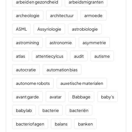
arbeid en gezondheid
arbeidsmigranten
archeologie
architectuur
armoede
ASML
Assyriologie
astrobiologie
astromining
astronomie
asymmetrie
atlas
attentiecylcus
audit
autisme
autocratie
automation bias
autonome robots
auxetische materialen
avant garde
avatar
Babbage
baby's
babylab
bacterie
bacteriën
bacteriofagen
balans
banken