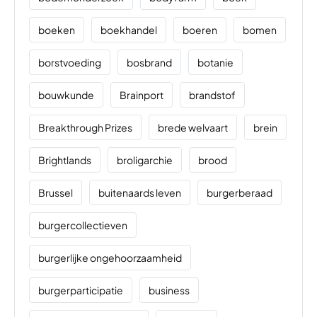
boeken
boekhandel
boeren
bomen
borstvoeding
bosbrand
botanie
bouwkunde
Brainport
brandstof
Breakthrough Prizes
brede welvaart
brein
Brightlands
broligarchie
brood
Brussel
buitenaards leven
burgerberaad
burgercollectieven
burgerlijke ongehoorzaamheid
burgerparticipatie
business