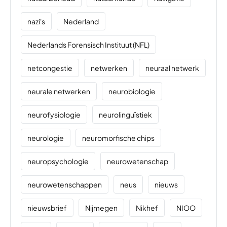
nazi's
Nederland
Nederlands Forensisch Instituut (NFL)
netcongestie
netwerken
neuraal netwerk
neurale netwerken
neurobiologie
neurofysiologie
neurolinguïstiek
neurologie
neuromorfische chips
neuropsychologie
neurowetenschap
neurowetenschappen
neus
nieuws
nieuwsbrief
Nijmegen
Nikhef
NIOO