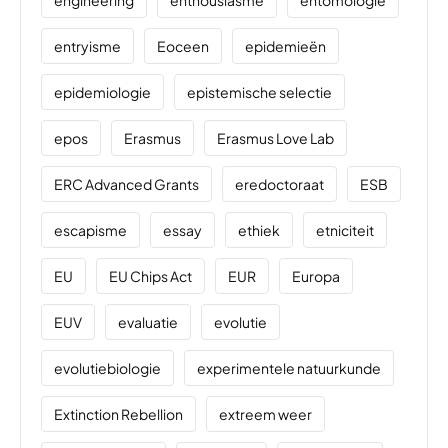
entryisme
Eoceen
epidemieën
epidemiologie
epistemische selectie
epos
Erasmus
Erasmus Love Lab
ERC Advanced Grants
eredoctoraat
ESB
escapisme
essay
ethiek
etniciteit
EU
EU Chips Act
EUR
Europa
EUV
evaluatie
evolutie
evolutiebiologie
experimentele natuurkunde
Extinction Rebellion
extreem weer