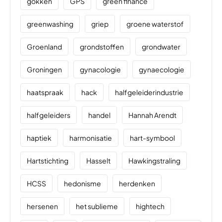
gokken
GPS
green finance
greenwashing
griep
groene waterstof
Groenland
grondstoffen
grondwater
Groningen
gynacologie
gynaecologie
haatspraak
hack
halfgeleiderindustrie
halfgeleiders
handel
Hannah Arendt
haptiek
harmonisatie
hart-symbool
Hartstichting
Hasselt
Hawkingstraling
HCSS
hedonisme
herdenken
hersenen
het sublieme
hightech