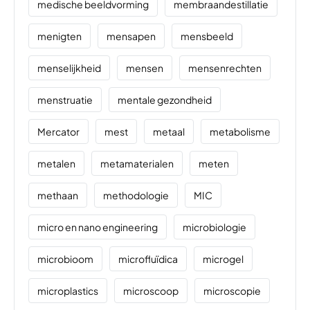
medische beeldvorming
membraandestillatie
menigten
mensapen
mensbeeld
menselijkheid
mensen
mensenrechten
menstruatie
mentale gezondheid
Mercator
mest
metaal
metabolisme
metalen
metamaterialen
meten
methaan
methodologie
MIC
micro en nano engineering
microbiologie
microbioom
microfluïdica
microgel
microplastics
microscoop
microscopie