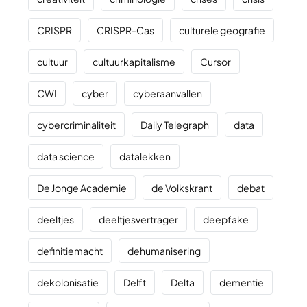
CRISPR
CRISPR-Cas
culturele geografie
cultuur
cultuurkapitalisme
Cursor
CWI
cyber
cyberaanvallen
cybercriminaliteit
Daily Telegraph
data
data science
datalekken
De Jonge Academie
de Volkskrant
debat
deeltjes
deeltjesvertrager
deepfake
definitiemacht
dehumanisering
dekolonisatie
Delft
Delta
dementie