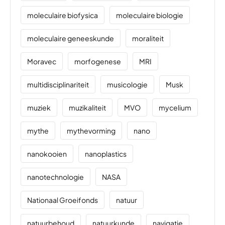
moleculaire biofysica
moleculaire biologie
moleculaire geneeskunde
moraliteit
Moravec
morfogenese
MRI
multidisciplinariteit
musicologie
Musk
muziek
muzikaliteit
MVO
mycelium
mythe
mythevorming
nano
nanokooien
nanoplastics
nanotechnologie
NASA
Nationaal Groeifonds
natuur
natuurbehoud
natuurkunde
navigatie