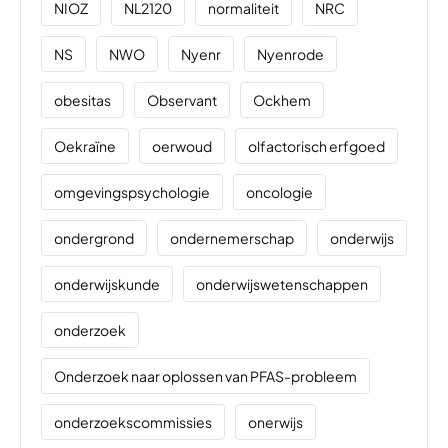
NIOZ
NL2120
normaliteit
NRC
NS
NWO
Nyenr
Nyenrode
obesitas
Observant
Ockhem
Oekraïne
oerwoud
olfactorisch erfgoed
omgevingspsychologie
oncologie
ondergrond
ondernemerschap
onderwijs
onderwijskunde
onderwijswetenschappen
onderzoek
Onderzoek naar oplossen van PFAS-probleem
onderzoekscommissies
onerwijs