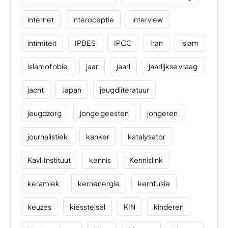
internet
interoceptie
interview
intimiteit
IPBES
IPCC
Iran
islam
islamofobie
jaar
jaarl
jaarlijkse vraag
jacht
Japan
jeugdliteratuur
jeugdzorg
jonge geesten
jongeren
journalistiek
kanker
katalysator
Kavli Instituut
kennis
Kennislink
keramiek
kernenergie
kernfusie
keuzes
kiesstelsel
KIN
kinderen