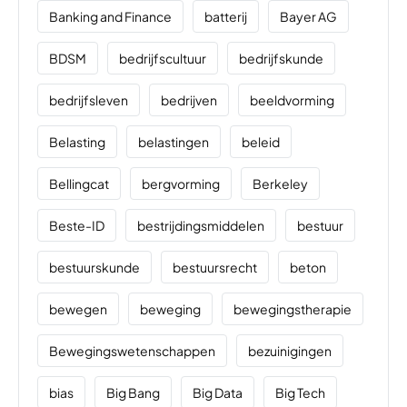
Banking and Finance
batterij
Bayer AG
BDSM
bedrijfscultuur
bedrijfskunde
bedrijfsleven
bedrijven
beeldvorming
Belasting
belastingen
beleid
Bellingcat
bergvorming
Berkeley
Beste-ID
bestrijdingsmiddelen
bestuur
bestuurskunde
bestuursrecht
beton
bewegen
beweging
bewegingstherapie
Bewegingswetenschappen
bezuinigingen
bias
Big Bang
Big Data
Big Tech