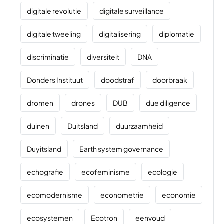
digitale revolutie
digitale surveillance
digitale tweeling
digitalisering
diplomatie
discriminatie
diversiteit
DNA
Donders Instituut
doodstraf
doorbraak
dromen
drones
DUB
due diligence
duinen
Duitsland
duurzaamheid
Duyitsland
Earth system governance
echografie
ecofeminisme
ecologie
ecomodernisme
econometrie
economie
ecosystemen
Ecotron
eenvoud