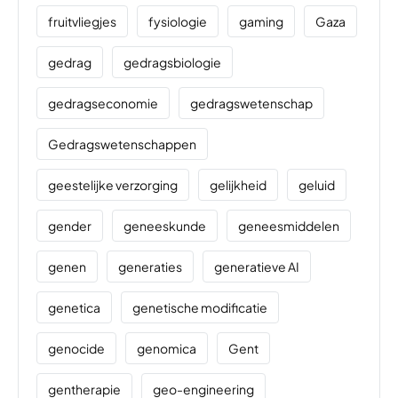
fruitvliegjes
fysiologie
gaming
Gaza
gedrag
gedragsbiologie
gedragseconomie
gedragswetenschap
Gedragswetenschappen
geestelijke verzorging
gelijkheid
geluid
gender
geneeskunde
geneesmiddelen
genen
generaties
generatieve AI
genetica
genetische modificatie
genocide
genomica
Gent
gentherapie
geo-engineering