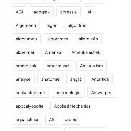
AGI
agogiek
agressie
AI
Algemeen
algen
algoritme
algoritmen
algoritmes
allergieën
alzheimer
Amerika
Amerikanistiek
ammoniak
amor mundi
Amsterdam
analyse
anatomie
angst
Antartica
antikapitalisme
antropologie
Antwerpen
apocalypsofie
Applied Mechanics
aquacultuur
AR
arbeid