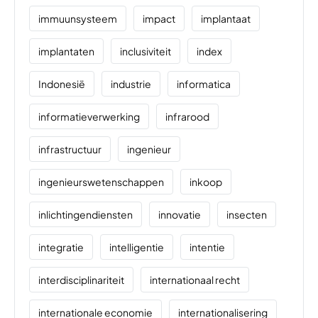
immuunsysteem
impact
implantaat
implantaten
inclusiviteit
index
Indonesië
industrie
informatica
informatieverwerking
infrarood
infrastructuur
ingenieur
ingenieurswetenschappen
inkoop
inlichtingendiensten
innovatie
insecten
integratie
intelligentie
intentie
interdisciplinariteit
internationaal recht
internationale economie
internationalisering