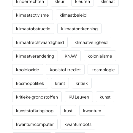
kinderrechten
kleur
kleuren
klimaat
klimaatactivisme
klimaatbeleid
klimaatobstructie
klimaatontkenning
klimaatrechtvaardigheid
klimaatveiligheid
klimaatverandering
KNAW
kolonialisme
kooldioxide
koolstofkrediet
kosmologie
kosmopolitiek
krant
kritiek
kritieke grondstoffen
KU Leuven
kunst
kunststofkringloop
kust
kwantum
kwantumcomputer
kwantumdots