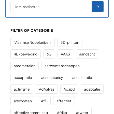
*
E-MAILADRES
*
"
" geeft vereiste velden aan
AANME
FILTER OP CATEGORIE
'Vlaamse Nobelprijzen'
3D-printen
4B-beweging
6G
AAAS
aandacht
aardmetalen
aardwetenschappen
acceptatie
accountancy
acculturatie
activisme
Ad Valvas
Adapt!
adaptatie
advocaten
AfD
affectief
affective computing
Afrika
afweer