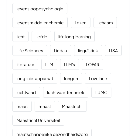
levenslooppsychologie
levensmiddelenchemie
Lezen
lichaam
licht
liefde
life long learning
Life Sciences
Lindau
linguïstiek
LISA
literatuur
LLM
LLM's
LOFAR
long-nierapparaat
longen
Lovelace
luchtvaart
luchtvaarttechniek
LUMC
maan
maast
Maastricht
Maastricht Universiteit
maatschappelijke gezondheidszorg