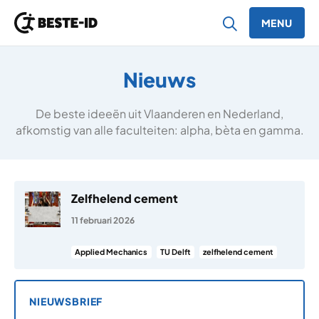
MENU
Ga naar inhoud
Nieuws
De beste ideeën uit Vlaanderen en Nederland,
afkomstig van alle faculteiten: alpha, bèta en gamma.
Zelfhelend cement
11 februari 2026
Applied Mechanics
TU Delft
zelfhelend cement
NIEUWSBRIEF