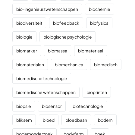
bio-ingenieurswetenschappen
biochemie
biodiversiteit
biofeedback
biofysica
biologie
biologische psychologie
biomarker
biomassa
biomateriaal
biomaterialen
biomechanica
biomedisch
biomedische technologie
biomedische wetenschappen
bioprinten
biopsie
biosensor
biotechnologie
bliksem
bloed
bloedbaan
bodem
bodemonderzoek
bodyfarm
boek