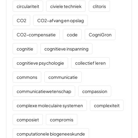
circulariteit
civiele techniek
clitoris
CO2
CO2-afvang en opslag
CO2-compensatie
code
CogniGron
cognitie
cognitieve inspanning
cognitieve psychologie
collectief leren
commons
communicatie
communicatiewetenschap
compassion
complexe moleculaire systemen
complexiteit
composiet
compromis
computationele biogeneeskunde