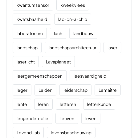
kwantumsensor
kweekvlees
kwetsbaarheid
lab-on-a-chip
laboratorium
lach
landbouw
landschap
landschapsarchitectuur
laser
laserlicht
Lavaplaneet
leergemeenschappen
leesvaardigheid
leger
Leiden
leiderschap
Lemaître
lente
leren
letteren
letterkunde
leugendetectie
Leuven
leven
Levend Lab
levensbeschouwing