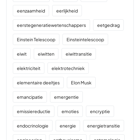
eenzaamheid
eerlijkheid
eerstegeneratiewetenschappers
eetgedrag
Einstein Telescoop
Einsteintelescoop
eiwit
eiwitten
eiwittransitie
elektriciteit
elektrotechniek
elementaire deeltjes
Elon Musk
emancipatie
emergentie
emissiereductie
emoties
encryptie
endocrinologie
energie
energietransitie
engineering
enthousiasme
entomologie