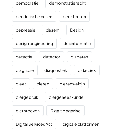
democratie
demonstratierecht
dendritische cellen
denkfouten
depressie
desem
Design
design engineering
desinformatie
detectie
detector
diabetes
diagnose
diagnostiek
didactiek
dieet
dieren
dierenwelzijn
diergebruik
diergeneeskunde
dierproeven
Diggit Magazine
Digital Services Act
digitale platformen