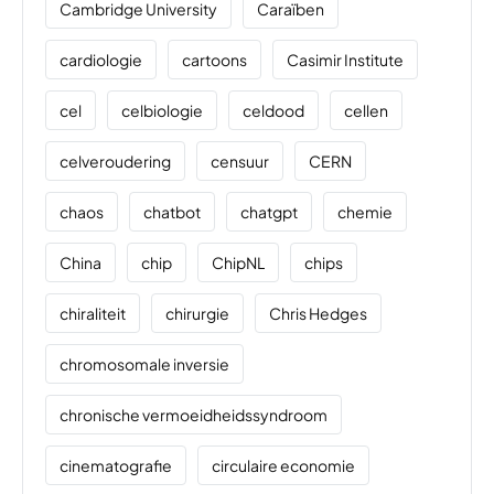
Cambridge University
Caraïben
cardiologie
cartoons
Casimir Institute
cel
celbiologie
celdood
cellen
celveroudering
censuur
CERN
chaos
chatbot
chatgpt
chemie
China
chip
ChipNL
chips
chiraliteit
chirurgie
Chris Hedges
chromosomale inversie
chronische vermoeidheidssyndroom
cinematografie
circulaire economie