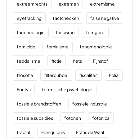
extreemrechts
extremen
extremisme
eyetracking
factchecken
false negative
farmacologie
fascisme
femgore
femicide
feminisme
fenomenologie
feodalisme
fictie
fiets
Fijnstof
filosofie
filterbubbel
fiscaliteit
Folia
Fontys
forensische psychologie
fossiele brandstoffen
fossiele industrie
fossiele subsidies
fotonen
fotonica
fractal
Franquiprijs
Frans de Waal