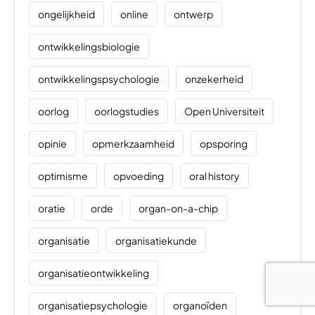
ongelijkheid
online
ontwerp
ontwikkelingsbiologie
ontwikkelingspsychologie
onzekerheid
oorlog
oorlogstudies
Open Universiteit
opinie
opmerkzaamheid
opsporing
optimisme
opvoeding
oral history
oratie
orde
organ-on-a-chip
organisatie
organisatiekunde
organisatieontwikkeling
organisatiepsychologie
organoïden