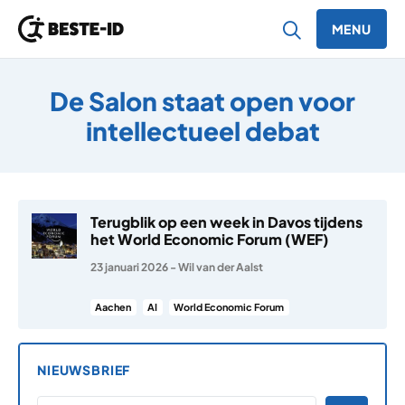
MENU
Ga naar inhoud
De Salon staat open voor
intellectueel debat
Terugblik op een week in Davos tijdens
het World Economic Forum (WEF)
23 januari 2026
-
Wil van der Aalst
Aachen
AI
World Economic Forum
NIEUWSBRIEF
*
E-MAILADRES
*
"
" geeft vereiste velden aan