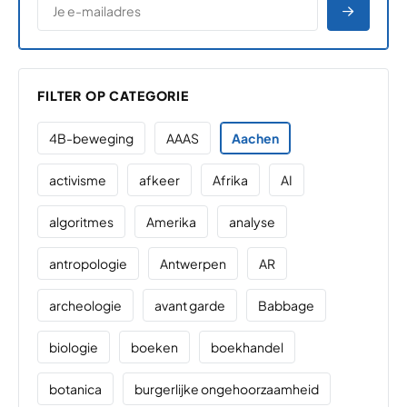
AANME
FILTER OP CATEGORIE
4B-beweging
AAAS
Aachen
activisme
afkeer
Afrika
AI
algoritmes
Amerika
analyse
antropologie
Antwerpen
AR
archeologie
avant garde
Babbage
biologie
boeken
boekhandel
botanica
burgerlijke ongehoorzaamheid