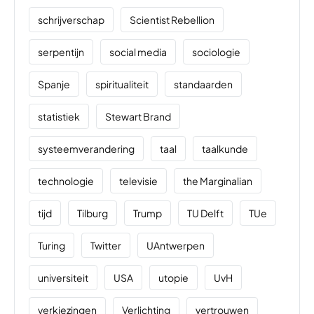
schrijverschap
Scientist Rebellion
serpentijn
social media
sociologie
Spanje
spiritualiteit
standaarden
statistiek
Stewart Brand
systeemverandering
taal
taalkunde
technologie
televisie
the Marginalian
tijd
Tilburg
Trump
TU Delft
TUe
Turing
Twitter
UAntwerpen
universiteit
USA
utopie
UvH
verkiezingen
Verlichting
vertrouwen