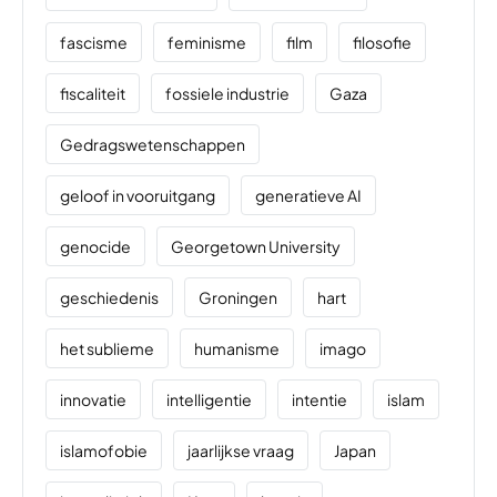
fascisme
feminisme
film
filosofie
fiscaliteit
fossiele industrie
Gaza
Gedragswetenschappen
geloof in vooruitgang
generatieve AI
genocide
Georgetown University
geschiedenis
Groningen
hart
het sublieme
humanisme
imago
innovatie
intelligentie
intentie
islam
islamofobie
jaarlijkse vraag
Japan