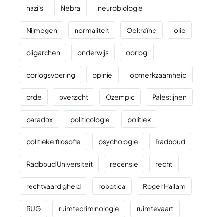
nazi's
Nebra
neurobiologie
Nijmegen
normaliteit
Oekraïne
olie
oligarchen
onderwijs
oorlog
oorlogsvoering
opinie
opmerkzaamheid
orde
overzicht
Ozempic
Palestijnen
paradox
politicologie
politiek
politieke filosofie
psychologie
Radboud
Radboud Universiteit
recensie
recht
rechtvaardigheid
robotica
Roger Hallam
RUG
ruimtecriminologie
ruimtevaart