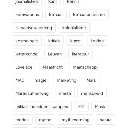
journalistiek
Kant
kennis
kernwapens
klimaat
klimaatactivisme
klimaatverandering
kolonialisme
kosmologie
kritiek
kunst
Leiden
letterkunde
Leuven
literatuur
Lovelace
Maastricht
maatschappij
MAD
magie
marketing
Mars
Martin Luther King
media
mensbeeld
militair-industrieel-complex
MIT
Musk
muziek
mythe
mythevorming
natuur