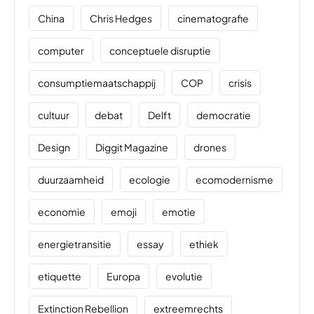
China
Chris Hedges
cinematografie
computer
conceptuele disruptie
consumptiemaatschappij
COP
crisis
cultuur
debat
Delft
democratie
Design
Diggit Magazine
drones
duurzaamheid
ecologie
ecomodernisme
economie
emoji
emotie
energietransitie
essay
ethiek
etiquette
Europa
evolutie
Extinction Rebellion
extreemrechts