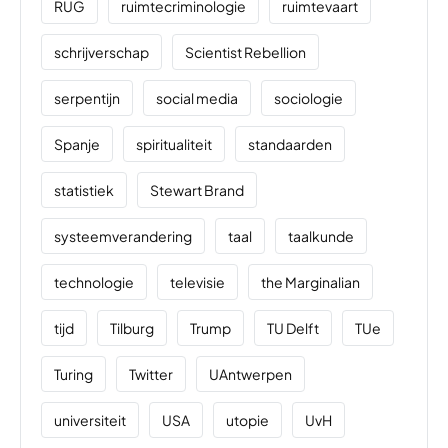
RUG
ruimtecriminologie
ruimtevaart
schrijverschap
Scientist Rebellion
serpentijn
social media
sociologie
Spanje
spiritualiteit
standaarden
statistiek
Stewart Brand
systeemverandering
taal
taalkunde
technologie
televisie
the Marginalian
tijd
Tilburg
Trump
TU Delft
TUe
Turing
Twitter
UAntwerpen
universiteit
USA
utopie
UvH