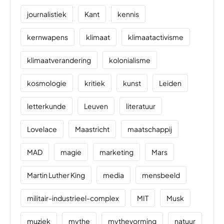
journalistiek
Kant
kennis
kernwapens
klimaat
klimaatactivisme
klimaatverandering
kolonialisme
kosmologie
kritiek
kunst
Leiden
letterkunde
Leuven
literatuur
Lovelace
Maastricht
maatschappij
MAD
magie
marketing
Mars
Martin Luther King
media
mensbeeld
militair-industrieel-complex
MIT
Musk
muziek
mythe
mythevorming
natuur