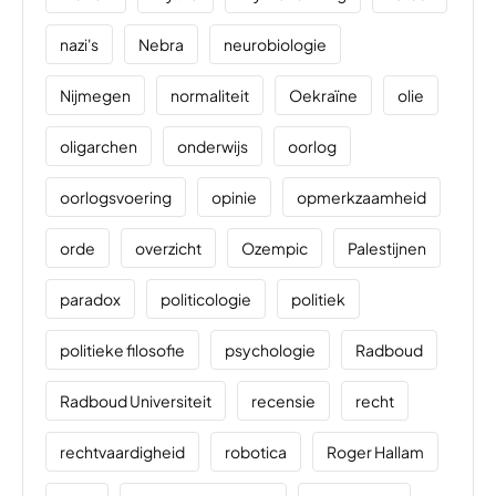
nazi's
Nebra
neurobiologie
Nijmegen
normaliteit
Oekraïne
olie
oligarchen
onderwijs
oorlog
oorlogsvoering
opinie
opmerkzaamheid
orde
overzicht
Ozempic
Palestijnen
paradox
politicologie
politiek
politieke filosofie
psychologie
Radboud
Radboud Universiteit
recensie
recht
rechtvaardigheid
robotica
Roger Hallam