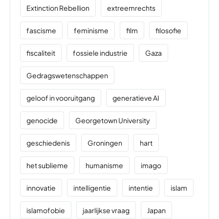
Extinction Rebellion
extreemrechts
fascisme
feminisme
film
filosofie
fiscaliteit
fossiele industrie
Gaza
Gedragswetenschappen
geloof in vooruitgang
generatieve AI
genocide
Georgetown University
geschiedenis
Groningen
hart
het sublieme
humanisme
imago
innovatie
intelligentie
intentie
islam
islamofobie
jaarlijkse vraag
Japan