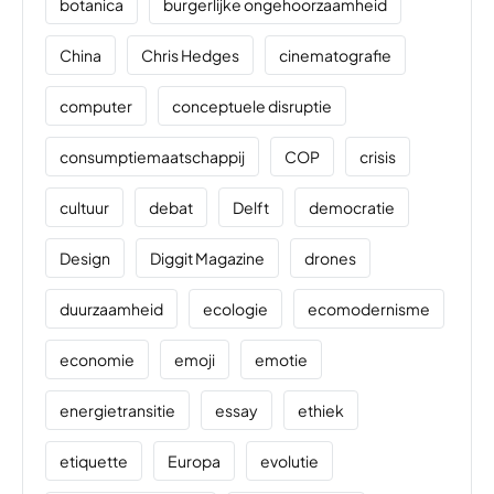
botanica
burgerlijke ongehoorzaamheid
China
Chris Hedges
cinematografie
computer
conceptuele disruptie
consumptiemaatschappij
COP
crisis
cultuur
debat
Delft
democratie
Design
Diggit Magazine
drones
duurzaamheid
ecologie
ecomodernisme
economie
emoji
emotie
energietransitie
essay
ethiek
etiquette
Europa
evolutie