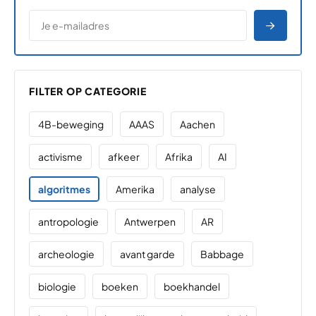
*
E-MAILADRES
*
"
" geeft vereiste velden aan
AANME
FILTER OP CATEGORIE
4B-beweging
AAAS
Aachen
activisme
afkeer
Afrika
AI
algoritmes
Amerika
analyse
antropologie
Antwerpen
AR
archeologie
avant garde
Babbage
biologie
boeken
boekhandel