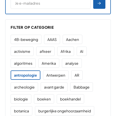
AANME
FILTER OP CATEGORIE
4B-beweging
AAAS
Aachen
activisme
afkeer
Afrika
AI
algoritmes
Amerika
analyse
antropologie
Antwerpen
AR
archeologie
avant garde
Babbage
biologie
boeken
boekhandel
botanica
burgerlijke ongehoorzaamheid