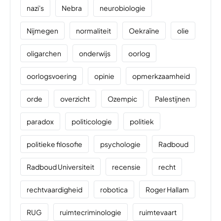
nazi's
Nebra
neurobiologie
Nijmegen
normaliteit
Oekraïne
olie
oligarchen
onderwijs
oorlog
oorlogsvoering
opinie
opmerkzaamheid
orde
overzicht
Ozempic
Palestijnen
paradox
politicologie
politiek
politieke filosofie
psychologie
Radboud
Radboud Universiteit
recensie
recht
rechtvaardigheid
robotica
Roger Hallam
RUG
ruimtecriminologie
ruimtevaart