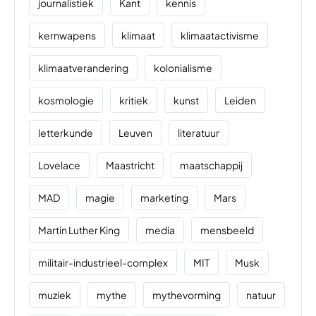
journalistiek
Kant
kennis
kernwapens
klimaat
klimaatactivisme
klimaatverandering
kolonialisme
kosmologie
kritiek
kunst
Leiden
letterkunde
Leuven
literatuur
Lovelace
Maastricht
maatschappij
MAD
magie
marketing
Mars
Martin Luther King
media
mensbeeld
militair-industrieel-complex
MIT
Musk
muziek
mythe
mythevorming
natuur