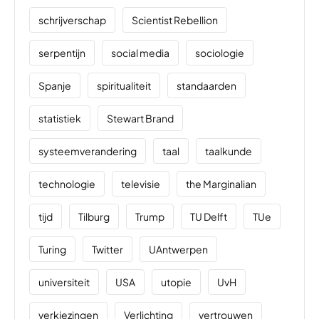
schrijverschap
Scientist Rebellion
serpentijn
social media
sociologie
Spanje
spiritualiteit
standaarden
statistiek
Stewart Brand
systeemverandering
taal
taalkunde
technologie
televisie
the Marginalian
tijd
Tilburg
Trump
TU Delft
TUe
Turing
Twitter
UAntwerpen
universiteit
USA
utopie
UvH
verkiezingen
Verlichting
vertrouwen