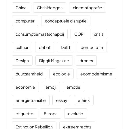
China
Chris Hedges
cinematografie
computer
conceptuele disruptie
consumptiemaatschappij
COP
crisis
cultuur
debat
Delft
democratie
Design
Diggit Magazine
drones
duurzaamheid
ecologie
ecomodernisme
economie
emoji
emotie
energietransitie
essay
ethiek
etiquette
Europa
evolutie
Extinction Rebellion
extreemrechts