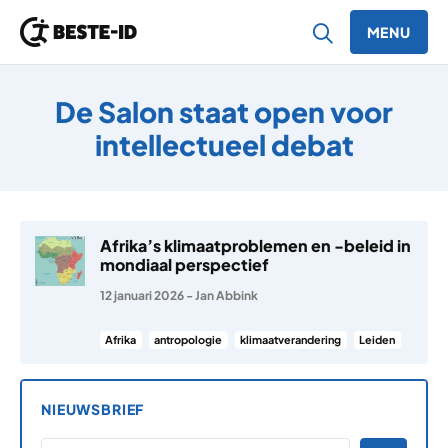
MENU
Ga naar inhoud
De Salon staat open voor
intellectueel debat
Afrika’s klimaatproblemen en -beleid in
mondiaal perspectief
12 januari 2026
-
Jan Abbink
Afrika
antropologie
klimaatverandering
Leiden
NIEUWSBRIEF
*
E-MAILADRES
*
"
" geeft vereiste velden aan