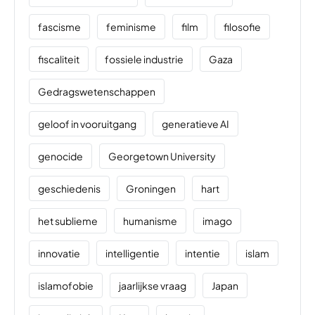
fascisme
feminisme
film
filosofie
fiscaliteit
fossiele industrie
Gaza
Gedragswetenschappen
geloof in vooruitgang
generatieve AI
genocide
Georgetown University
geschiedenis
Groningen
hart
het sublieme
humanisme
imago
innovatie
intelligentie
intentie
islam
islamofobie
jaarlijkse vraag
Japan