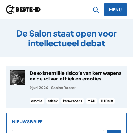
MENU
Ga naar inhoud
De Salon staat open voor
intellectueel debat
De existentiële risico’s van kernwapens
en de rol van ethiek en emoties
9 juni 2026
-
Sabine Roeser
emotie
ethiek
kernwapens
MAD
TU Delft
NIEUWSBRIEF
*
E-MAILADRES
*
"
" geeft vereiste velden aan