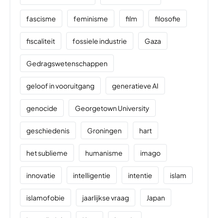
fascisme
feminisme
film
filosofie
fiscaliteit
fossiele industrie
Gaza
Gedragswetenschappen
geloof in vooruitgang
generatieve AI
genocide
Georgetown University
geschiedenis
Groningen
hart
het sublieme
humanisme
imago
innovatie
intelligentie
intentie
islam
islamofobie
jaarlijkse vraag
Japan