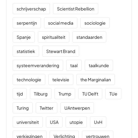
schrijverschap
Scientist Rebellion
serpentijn
social media
sociologie
Spanje
spiritualiteit
standaarden
statistiek
Stewart Brand
systeemverandering
taal
taalkunde
technologie
televisie
the Marginalian
tijd
Tilburg
Trump
TU Delft
TUe
Turing
Twitter
UAntwerpen
universiteit
USA
utopie
UvH
verkiezingen
Verlichting
vertrouwen