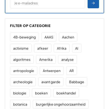
AANME
FILTER OP CATEGORIE
4B-beweging
AAAS
Aachen
activisme
afkeer
Afrika
AI
algoritmes
Amerika
analyse
antropologie
Antwerpen
AR
archeologie
avant garde
Babbage
biologie
boeken
boekhandel
botanica
burgerlijke ongehoorzaamheid