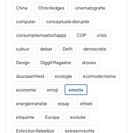
China
Chris Hedges
cinematografie
computer
conceptuele disruptie
consumptiemaatschappij
COP
crisis
cultuur
debat
Delft
democratie
Design
Diggit Magazine
drones
duurzaamheid
ecologie
ecomodernisme
economie
emoji
emotie
energietransitie
essay
ethiek
etiquette
Europa
evolutie
Extinction Rebellion
extreemrechts