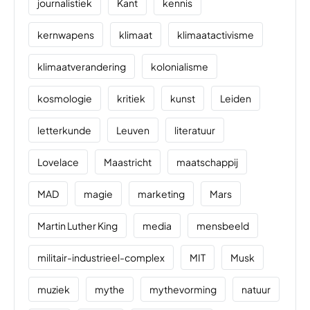
journalistiek
Kant
kennis
kernwapens
klimaat
klimaatactivisme
klimaatverandering
kolonialisme
kosmologie
kritiek
kunst
Leiden
letterkunde
Leuven
literatuur
Lovelace
Maastricht
maatschappij
MAD
magie
marketing
Mars
Martin Luther King
media
mensbeeld
militair-industrieel-complex
MIT
Musk
muziek
mythe
mythevorming
natuur