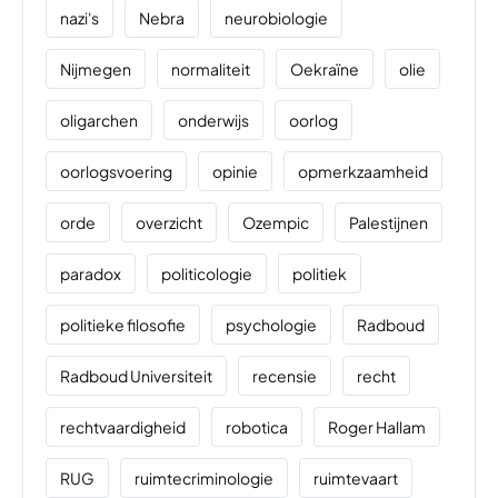
nazi's
Nebra
neurobiologie
Nijmegen
normaliteit
Oekraïne
olie
oligarchen
onderwijs
oorlog
oorlogsvoering
opinie
opmerkzaamheid
orde
overzicht
Ozempic
Palestijnen
paradox
politicologie
politiek
politieke filosofie
psychologie
Radboud
Radboud Universiteit
recensie
recht
rechtvaardigheid
robotica
Roger Hallam
RUG
ruimtecriminologie
ruimtevaart