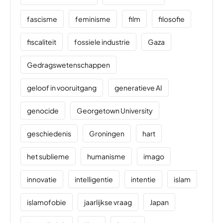
fascisme
feminisme
film
filosofie
fiscaliteit
fossiele industrie
Gaza
Gedragswetenschappen
geloof in vooruitgang
generatieve AI
genocide
Georgetown University
geschiedenis
Groningen
hart
het sublieme
humanisme
imago
innovatie
intelligentie
intentie
islam
islamofobie
jaarlijkse vraag
Japan