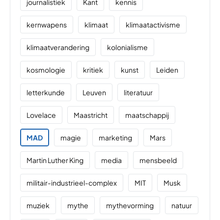
journalistiek
Kant
kennis
kernwapens
klimaat
klimaatactivisme
klimaatverandering
kolonialisme
kosmologie
kritiek
kunst
Leiden
letterkunde
Leuven
literatuur
Lovelace
Maastricht
maatschappij
MAD
magie
marketing
Mars
Martin Luther King
media
mensbeeld
militair-industrieel-complex
MIT
Musk
muziek
mythe
mythevorming
natuur