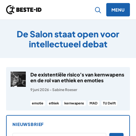
MENU
Ga naar inhoud
De Salon staat open voor
intellectueel debat
De existentiële risico’s van kernwapens
en de rol van ethiek en emoties
9 juni 2026
-
Sabine Roeser
emotie
ethiek
kernwapens
MAD
TU Delft
NIEUWSBRIEF
*
E-MAILADRES
*
"
" geeft vereiste velden aan