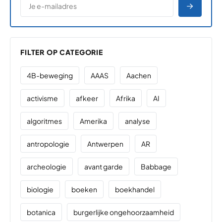
AANME
FILTER OP CATEGORIE
4B-beweging
AAAS
Aachen
activisme
afkeer
Afrika
AI
algoritmes
Amerika
analyse
antropologie
Antwerpen
AR
archeologie
avant garde
Babbage
biologie
boeken
boekhandel
botanica
burgerlijke ongehoorzaamheid