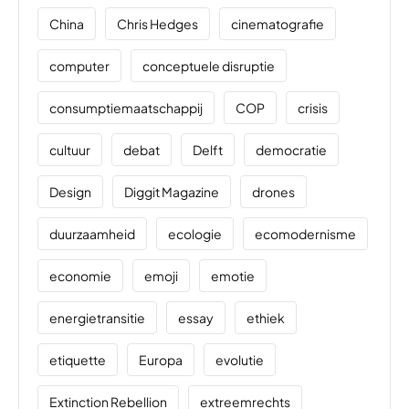
China
Chris Hedges
cinematografie
computer
conceptuele disruptie
consumptiemaatschappij
COP
crisis
cultuur
debat
Delft
democratie
Design
Diggit Magazine
drones
duurzaamheid
ecologie
ecomodernisme
economie
emoji
emotie
energietransitie
essay
ethiek
etiquette
Europa
evolutie
Extinction Rebellion
extreemrechts