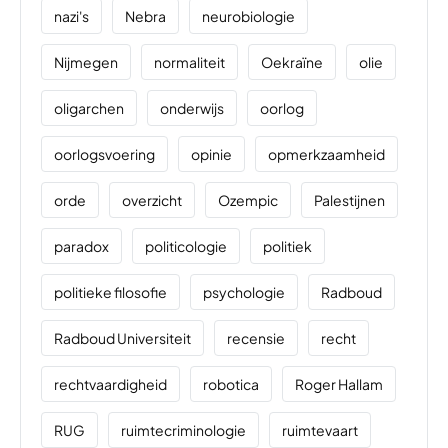
nazi's
Nebra
neurobiologie
Nijmegen
normaliteit
Oekraïne
olie
oligarchen
onderwijs
oorlog
oorlogsvoering
opinie
opmerkzaamheid
orde
overzicht
Ozempic
Palestijnen
paradox
politicologie
politiek
politieke filosofie
psychologie
Radboud
Radboud Universiteit
recensie
recht
rechtvaardigheid
robotica
Roger Hallam
RUG
ruimtecriminologie
ruimtevaart