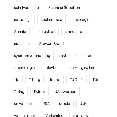
schrijverschap
Scientist Rebellion
serpentijn
social media
sociologie
Spanje
spiritualiteit
standaarden
statistiek
Stewart Brand
systeemverandering
taal
taalkunde
technologie
televisie
the Marginalian
tijd
Tilburg
Trump
TU Delft
TUe
Turing
Twitter
UAntwerpen
universiteit
USA
utopie
UvH
verkiezingen
Verlichting
vertrouwen