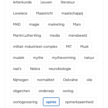
letterkunde
Leuven
literatuur
Lovelace
Maastricht
maatschappij
MAD
magie
marketing
Mars
Martin Luther King
media
mensbeeld
militair-industrieel-complex
MIT
Musk
muziek
mythe
mythevorming
natuur
nazi's
Nebra
neurobiologie
Nijmegen
normaliteit
Oekraïne
olie
oligarchen
onderwijs
oorlog
oorlogsvoering
opinie
opmerkzaamheid