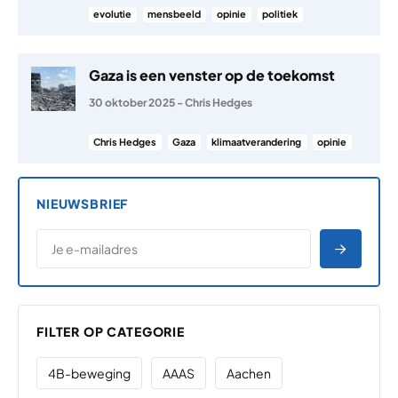
evolutie
mensbeeld
opinie
politiek
Gaza is een venster op de toekomst
30 oktober 2025
-
Chris Hedges
Chris Hedges
Gaza
klimaatverandering
opinie
NIEUWSBRIEF
*
E-MAILADRES
*
"
" geeft vereiste velden aan
AANME
FILTER OP CATEGORIE
4B-beweging
AAAS
Aachen