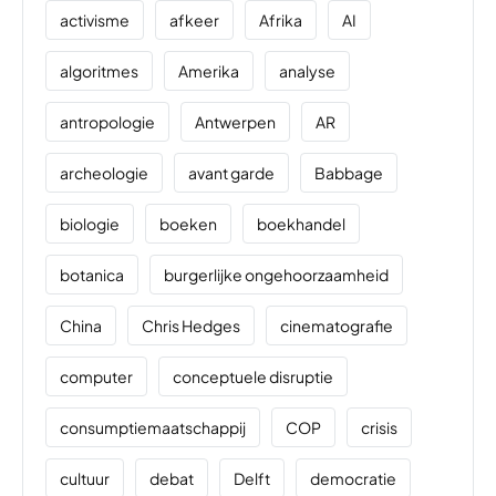
activisme
afkeer
Afrika
AI
algoritmes
Amerika
analyse
antropologie
Antwerpen
AR
archeologie
avant garde
Babbage
biologie
boeken
boekhandel
botanica
burgerlijke ongehoorzaamheid
China
Chris Hedges
cinematografie
computer
conceptuele disruptie
consumptiemaatschappij
COP
crisis
cultuur
debat
Delft
democratie