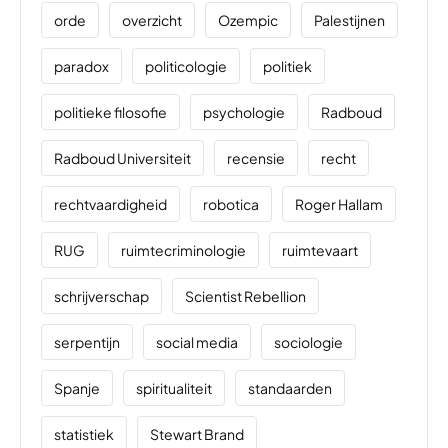
orde
overzicht
Ozempic
Palestijnen
paradox
politicologie
politiek
politieke filosofie
psychologie
Radboud
Radboud Universiteit
recensie
recht
rechtvaardigheid
robotica
Roger Hallam
RUG
ruimtecriminologie
ruimtevaart
schrijverschap
Scientist Rebellion
serpentijn
social media
sociologie
Spanje
spiritualiteit
standaarden
statistiek
Stewart Brand