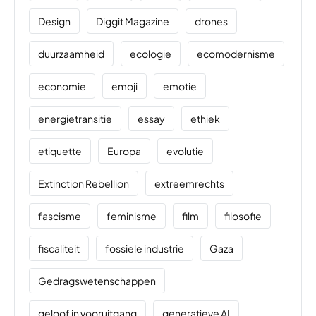
Design
Diggit Magazine
drones
duurzaamheid
ecologie
ecomodernisme
economie
emoji
emotie
energietransitie
essay
ethiek
etiquette
Europa
evolutie
Extinction Rebellion
extreemrechts
fascisme
feminisme
film
filosofie
fiscaliteit
fossiele industrie
Gaza
Gedragswetenschappen
geloof in vooruitgang
generatieve AI