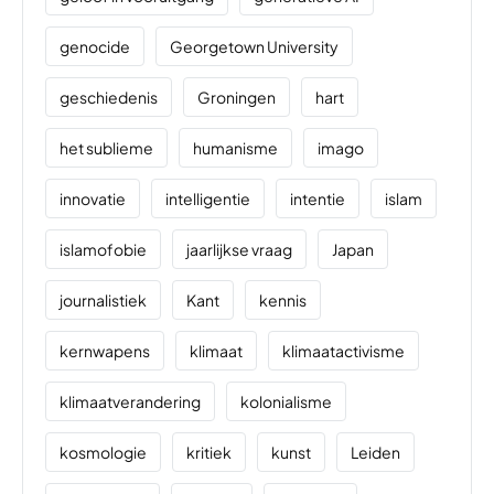
genocide
Georgetown University
geschiedenis
Groningen
hart
het sublieme
humanisme
imago
innovatie
intelligentie
intentie
islam
islamofobie
jaarlijkse vraag
Japan
journalistiek
Kant
kennis
kernwapens
klimaat
klimaatactivisme
klimaatverandering
kolonialisme
kosmologie
kritiek
kunst
Leiden