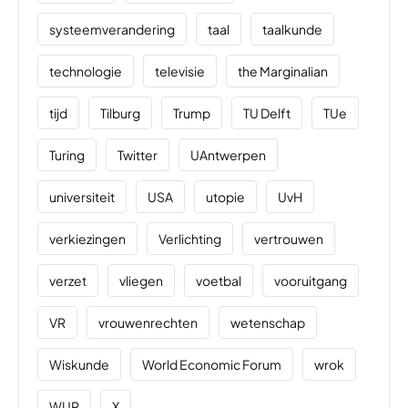
systeemverandering
taal
taalkunde
technologie
televisie
the Marginalian
tijd
Tilburg
Trump
TU Delft
TUe
Turing
Twitter
UAntwerpen
universiteit
USA
utopie
UvH
verkiezingen
Verlichting
vertrouwen
verzet
vliegen
voetbal
vooruitgang
VR
vrouwenrechten
wetenschap
Wiskunde
World Economic Forum
wrok
WUR
X