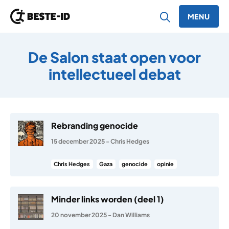
MENU
Ga naar inhoud
De Salon staat open voor
intellectueel debat
Rebranding genocide
15 december 2025
-
Chris Hedges
Chris Hedges
Gaza
genocide
opinie
Minder links worden (deel 1)
20 november 2025
-
Dan Williams